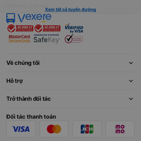
Hải Phòng đi Hà Nội
Xem tất cả tuyến đường
keyboard_arrow_down
Về chúng tôi
keyboard_arrow_down
Hỗ trợ
keyboard_arrow_down
Trở thành đối tác
Đối tác thanh toán