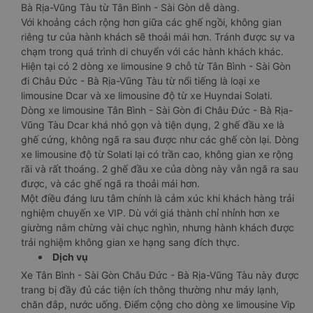
Bà Rịa-Vũng Tàu từ Tân Bình - Sài Gòn dễ dàng.
Với khoảng cách rộng hơn giữa các ghế ngồi, không gian
riêng tư của hành khách sẽ thoải mái hơn. Tránh được sự va
chạm trong quá trình di chuyển với các hành khách khác.
Hiện tại có 2 dòng xe limousine 9 chỗ từ Tân Bình - Sài Gòn
đi Châu Đức - Bà Rịa-Vũng Tàu từ nổi tiếng là loại xe
limousine Dcar và xe limousine độ từ xe Huyndai Solati.
Dòng xe limousine Tân Bình - Sài Gòn đi Châu Đức - Bà Rịa-
Vũng Tàu Dcar khá nhỏ gọn và tiện dụng, 2 ghế đầu xe là
ghế cứng, không ngã ra sau được như các ghế còn lại. Dòng
xe limousine độ từ Solati lại có trần cao, không gian xe rộng
rãi và rất thoáng. 2 ghế đầu xe của dòng này vẫn ngã ra sau
được, và các ghế ngã ra thoải mái hơn.
Một điều đáng lưu tâm chính là cảm xúc khi khách hàng trải
nghiệm chuyến xe VIP. Dù với giá thành chỉ nhỉnh hơn xe
giường nằm chừng vài chục nghìn, nhưng hành khách được
trải nghiệm không gian xe hạng sang đích thực.
Dịch vụ
Xe Tân Bình - Sài Gòn Châu Đức - Bà Rịa-Vũng Tàu này được
trang bị đầy đủ các tiện ích thông thường như máy lạnh,
chăn đắp, nước uống. Điểm cộng cho dòng xe limousine Vip