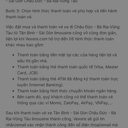
- Sài Gòn Châu Đức - Bà Rịa-Vũng Tàu
Bước 5: Chọn hình thức thanh toán vé phù hợp và tiến hành
thanh toán vé.
Việc đặt mua và thanh toán vé xe đi Châu Đức - Bà Rịa-Vũng
Tàu từ Tân Bình - Sài Gòn limousine cũng vô cùng đơn giản,
tiện lợi khi Vexere.com hỗ trợ đến 06 hình thức thanh toán
khác nhau bao gồm:
Thanh toán bằng tiền mặt tại các cửa hàng tiện lợi và
siêu thị gần nhà.
Thanh toán bằng thẻ thanh toán quốc tế (Visa, Master
Card, JCB).
Thanh toán bằng thẻ ATM đã đăng ký thanh toán trực
tuyến (Internet Banking).
Thanh toán bằng hình thức chuyển khoản ngân hàng.
Bên cạnh đó, quý khách cũng có thể thanh toán vé
thông qua các ví Momo, ZaloPay, AirPay, VNPay,…
Sau khi thanh toán vé xe Tân Bình - Sài Gòn Châu Đức - Bà
Rịa-Vũng Tàu limousine thành công, Vexere sẽ gửi tin
nhắn/email xác nhận thành công đến số điện thoại/email mà