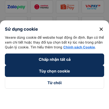
close
Sử dụng cookie
Vexere dùng cookie để website hoạt động ổn định. Bạn có thể
xem chi tiết hoặc thay đổi lựa chọn bất kỳ lúc nào trong phần
Quản lý cookie. Tìm hiểu thêm trong
Chính sách Cookie
.
Chấp nhận tất cả
Tùy chọn cookie
Từ chối
Theo dõi chúng tôi trên
Facebook
Tiktok
Youtube