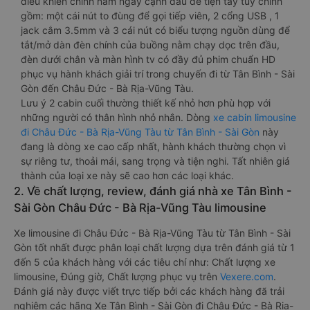
điều khiển chính nằm ngay cạnh đầu để tiện tay tuỳ chỉnh
gồm: một cái nút to đùng để gọi tiếp viên, 2 cổng USB , 1
jack cắm 3.5mm và 3 cái nút có biểu tượng nguồn dùng để
tắt/mở dàn đèn chính của buồng nằm chạy dọc trên đầu,
đèn dưới chân và màn hình tv có đầy đủ phim chuẩn HD
phục vụ hành khách giải trí trong chuyến đi từ Tân Bình - Sài
Gòn đến Châu Đức - Bà Rịa-Vũng Tàu.
Lưu ý 2 cabin cuối thường thiết kế nhỏ hơn phù hợp với
những người có thân hình nhỏ nhắn. Dòng
xe cabin limousine
đi Châu Đức - Bà Rịa-Vũng Tàu từ Tân Bình - Sài Gòn
này
đang là dòng xe cao cấp nhất, hành khách thường chọn vì
sự riêng tư, thoải mái, sang trọng và tiện nghi. Tất nhiên giá
thành của loại xe này sẽ cao hơn các loại khác.
2. Về chất lượng, review, đánh giá nhà xe Tân Bình -
Sài Gòn Châu Đức - Bà Rịa-Vũng Tàu limousine
Xe limousine đi Châu Đức - Bà Rịa-Vũng Tàu từ Tân Bình - Sài
Gòn tốt nhất được phân loại chất lượng dựa trên đánh giá từ 1
đến 5 của khách hàng với các tiêu chí như: Chất lượng xe
limousine, Đúng giờ, Chất lượng phục vụ trên
Vexere.com
.
Đánh giá này được viết trực tiếp bởi các khách hàng đã trải
nghiệm các hãng Xe Tân Bình - Sài Gòn đi Châu Đức - Bà Rịa-