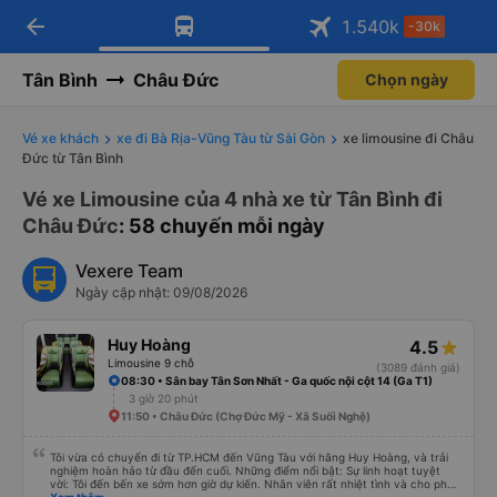
arrow_back
Tải app Vexere ngay!
Tải app Vexere
1.540
k
-30k
Mở app
Mở app
Nhận ưu đãi thành viên độc
-30k/ghế khi đặt vé máy bay qua
quyền
app
Tân Bình
Châu Đức
Chọn ngày
Vé xe khách
xe đi Bà Rịa-Vũng Tàu từ Sài Gòn
xe limousine đi Châu
Đức từ Tân Bình
Vé xe Limousine của 4 nhà xe từ Tân Bình đi
Châu Đức
: 58 chuyến mỗi ngày
Vexere Team
Ngày cập nhật: 09/08/2026
Huy Hoàng
4.5
Limousine 9 chỗ
(3089 đánh giá)
08:30 • Sân bay Tân Sơn Nhất - Ga quốc nội cột 14 (Ga T1)
3 giờ 20 phút
11:50 • Châu Đức (Chợ Đức Mỹ - Xã Suối Nghệ)
Tôi vừa có chuyến đi từ TP.HCM đến Vũng Tàu với hãng Huy Hoàng, và trải
nghiệm hoàn hảo từ đầu đến cuối. Những điểm nổi bật: Sự linh hoạt tuyệt
vời: Tôi đến bến xe sớm hơn giờ dự kiến. Nhân viên rất nhiệt tình và cho phép