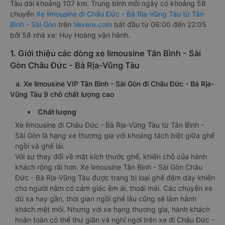
Tàu dài khoảng 107 km. Trung bình mỗi ngày có khoảng 58
chuyến
Xe limousine đi Châu Đức - Bà Rịa-Vũng Tàu từ Tân
Bình - Sài Gòn
trên
Vexere.com
bắt đầu từ 06:00 đến 22:05
bởi 58 nhà xe: Huy Hoàng vận hành.
1. Giới thiệu các dòng xe limousine Tân Bình - Sài
Gòn Châu Đức - Bà Rịa-Vũng Tàu
a. Xe limousine VIP Tân Bình - Sài Gòn đi Châu Đức - Bà Rịa-
Vũng Tàu 9 chỗ chất lượng cao
Chất lượng
Xe limousine đi Châu Đức - Bà Rịa-Vũng Tàu từ Tân Bình -
Sài Gòn là hạng xe thương gia với khoảng tách biệt giữa ghế
ngồi và ghế lái.
Với sự thay đổi về mặt kích thước ghế, khiến chỗ của hành
khách rộng rãi hơn. Xe limousine Tân Bình - Sài Gòn Châu
Đức - Bà Rịa-Vũng Tàu được trang bị loại ghế đệm dày khiến
cho người nằm có cảm giác êm ái, thoải mái. Các chuyến xe
dù xa hay gần, thời gian ngồi ghế lâu cũng sẽ làm hành
khách mệt mỏi. Nhưng với xe hạng thương gia, hành khách
hoàn toàn có thể thư giãn và nghỉ ngơi trên xe đi Châu Đức -