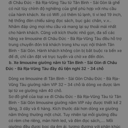
đi Châu Đức - Bà Rịa-Vũng Tàu từ Tân Bình - Sài Gòn là ghế
có nút tùy chỉnh độ nghiêng của ghế phù hợp với nhu cầu
của hành khách. Xe có Wifi ,có thêm tủ lạnh, ti vi led 19 inch,
hệ thống đèn chiếu sáng đọc sách, bục gác chân, v.v..
Nhằm đáp ứng mọi nhu cầu và mang lại sự thoải mái nhất
cho hành khách. Cũng với kích thước nhỏ gọn, đa số các
hãng xe limousine đi Châu Đức - Bà Rịa-Vũng Tàu đều hỗ trợ
trung chuyển đón trả khách trong khu vực nội thành Tân
Bình - Sài Gòn. Hành khách không còn bị bắt buộc ra bến xe
để đi, chỉ cần đặt vé trực tuyến và chờ xe đến đón.
b. Xe limousine giường nằm từ Tân Bình - Sài Gòn đi Châu
Đức - Bà Rịa-Vũng Tàu đầy đủ tiện nghi 32 - 34 chỗ
Dòng xe limousine đi Tân Bình - Sài Gòn Châu Đức - Bà Rịa-
Vũng Tàu giường nằm VIP 32 – 34 chỗ là dòng xe được làm
lại từ xe giường nằm 40 chỗ.
Sơ đồ ghế của loại xe đi Châu Đức - Bà Rịa-Vũng Tàu từ Tân
Bình - Sài Gòn limousine giường nằm VIP này được thiết kế 2
tầng, 3 dãy và 6 hàng. Kích thước dài hơn dòng xe giường
nằm thông thường một chút. Tuy nhiên tại mỗi giường đều
có rèm che riêng, màn hình led, và đèn đọc sách,…. Mỗi
giường đều được bọc da êm ái, tương đương với phân khúc