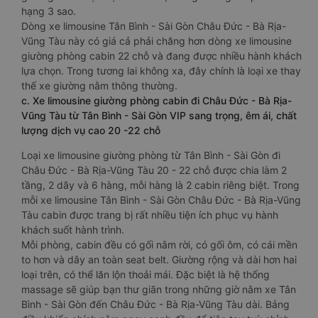
hạng 3 sao.
Dòng xe limousine Tân Bình - Sài Gòn Châu Đức - Bà Rịa-
Vũng Tàu này có giá cả phải chăng hơn dòng xe limousine
giường phòng cabin 22 chỗ và đang được nhiều hành khách
lựa chọn. Trong tương lai không xa, đây chính là loại xe thay
thế xe giường nằm thông thường.
c. Xe limousine giường phòng cabin đi Châu Đức - Bà Rịa-
Vũng Tàu từ Tân Bình - Sài Gòn VIP sang trọng, êm ái, chất
lượng dịch vụ cao 20 -22 chỗ
Loại xe limousine giường phòng từ Tân Bình - Sài Gòn đi
Châu Đức - Bà Rịa-Vũng Tàu 20 - 22 chỗ được chia làm 2
tầng, 2 dãy và 6 hàng, mỗi hàng là 2 cabin riêng biệt. Trong
mỗi xe limousine Tân Bình - Sài Gòn Châu Đức - Bà Rịa-Vũng
Tàu cabin được trang bị rất nhiều tiện ích phục vụ hành
khách suốt hành trình.
Mỗi phòng, cabin đều có gối nằm rời, có gối ôm, có cái mền
to hơn và dây an toàn seat belt. Giường rộng và dài hơn hai
loại trên, có thể lăn lộn thoải mái. Đặc biệt là hệ thống
massage sẽ giúp bạn thư giãn trong những giờ nằm xe Tân
Bình - Sài Gòn đến Châu Đức - Bà Rịa-Vũng Tàu dài. Bảng