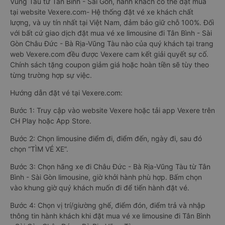
Vũng Tàu từ Tân Bình - Sài Gòn, hành khách có thể đặt mua
tại website Vexere.com- Hệ thống đặt vé xe khách chất
lượng, và uy tín nhất tại Việt Nam, đảm bảo giữ chỗ 100%. Đối
với bất cứ giao dịch đặt mua vé xe limousine đi Tân Bình - Sài
Gòn Châu Đức - Bà Rịa-Vũng Tàu nào của quý khách tại trang
web Vexere.com đều được Vexere cam kết giải quyết sự cố.
Chính sách tặng coupon giảm giá hoặc hoàn tiền sẽ tùy theo
từng trường hợp sự việc.
Hướng dẫn đặt vé tại Vexere.com:
Bước 1: Truy cập vào website Vexere hoặc tải app Vexere trên
CH Play hoặc App Store.
Bước 2: Chọn limousine điểm đi, điểm đến, ngày đi, sau đó
chọn “TÌM VÉ XE”.
Bước 3: Chọn hãng xe đi Châu Đức - Bà Rịa-Vũng Tàu từ Tân
Bình - Sài Gòn limousine, giờ khởi hành phù hợp. Bấm chọn
vào khung giờ quý khách muốn đi để tiến hành đặt vé.
Bước 4: Chọn vị trí/giường ghế, điểm đón, điểm trả và nhập
thông tin hành khách khi đặt mua vé xe limousine đi Tân Bình