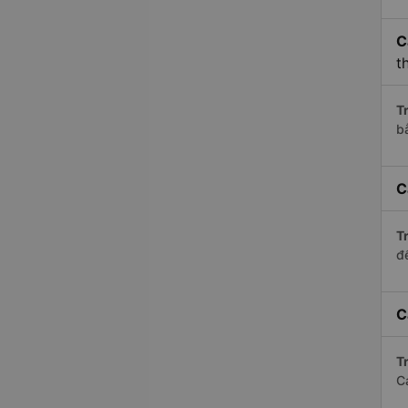
C
t
Tr
b
C
Tr
để
C
Tr
C