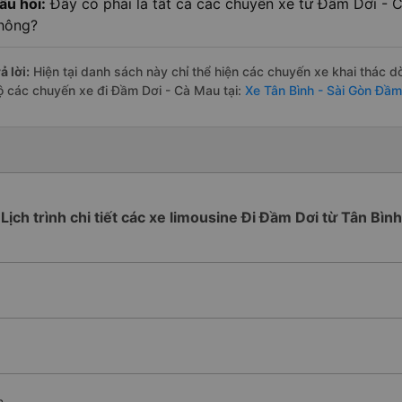
âu hỏi:
Đây có phải là tất cả các chuyến xe từ Đầm Dơi - C
hông?
ả lời:
Hiện tại danh sách này chỉ thể hiện các chuyến xe khai thác d
ộ các chuyến xe đi Đầm Dơi - Cà Mau tại:
Xe Tân Bình - Sài Gòn Đầm
Lịch trình chi tiết các xe limousine Đi Đầm Dơi từ Tân Bình
h