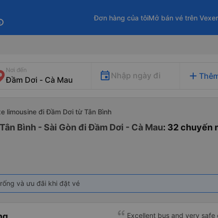
Đơn hàng của tôi
Mở bán vé trên Vexe
fo
Nơi đến
add
Nhập ngày đi
Thêm
xe limousine đi Đầm Dơi từ Tân Bình
Tân Bình - Sài Gòn đi Đầm Dơi - Cà Mau
: 32 chuyến 
rống và ưu đãi khi đặt vé
ng
Excellent bus and very safe 