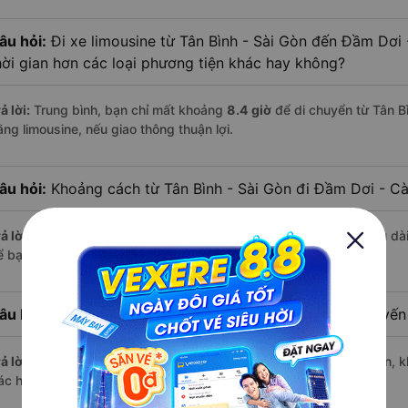
âu hỏi:
Đi xe limousine từ Tân Bình - Sài Gòn đến Đầm Dơi
hời gian hơn các loại phương tiện khác hay không?
ả lời:
Trung bình, bạn chỉ mất khoảng
8.4 giờ
để di chuyển từ Tân B
ằng limousine, nếu giao thông thuận lợi.
âu hỏi:
Khoảng cách từ Tân Bình - Sài Gòn đi Đầm Dơi - C
ả lời:
Quãng đường từ Tân Bình - Sài Gòn đến Đầm Dơi - Cà Mau dà
 bạn thư giãn trên xe limousine thoải mái.
âu hỏi:
Mỗi ngày có bao nhiêu chuyến limousine trên tuyế
ả lời:
Mỗi ngày có tới
32 chuyến limousine
hoạt động trên tuyến, k
ác hãng nổi bật gồm:
Phương Trang, Tuấn Hưng
,...