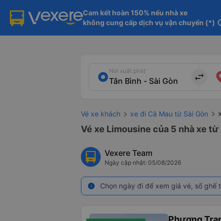
Cam kết hoàn 150% nếu nhà xe

không cung cấp dịch vụ vận chuyển (*)
in
Nơi xuất phát
import_export
Vé xe khách
xe đi Cà Mau từ Sài Gòn
Vé xe Limousine của 5 nhà xe từ 
Vexere Team
Ngày cập nhật: 05/08/2026
Chọn ngày đi để xem giá vé, số ghế t
info
Phương Tra