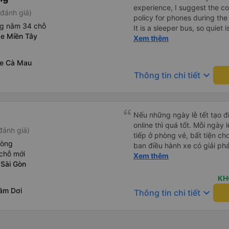
experience, I suggest the 
đánh giá)
policy for phones during the
ng nằm 34 chỗ
It is a sleeper bus, so quiet 
xe Miền Tây
Wi-Fi password clearly insid
Xem thêm
would definitely ride with them again! --------
lượng tốt và tài xế lái xe rấ
xe Cà Mau
hơn, tôi góp ý nhà xe nên có
keyboard_arrow_down
Thông tin chi tiết
lặng (tắt âm thanh điện tho
phiền hành khách khác ngủ.
mật khẩu Wi-Fi trong xe để
Tôi vẫn sẽ tiếp tục ủng hộ nh
Nếu những ngày lễ tết tạo 
online thì quá tốt. Mỗi ngày lễ lớn đều phải ra mua vé trực
đánh giá)
tiếp ở phòng vé, bất tiện ch
hòng
ban điều hành xe có giải phá
chỗ mới
khách hàng mua vé online (
Xem thêm
 Sài Gòn
chúc nhà xe làm ăn phát đạt
KH
ầm Dơi
keyboard_arrow_down
Thông tin chi tiết