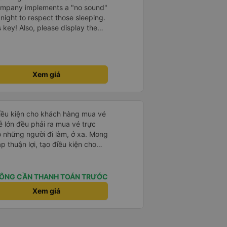
company implements a "no sound"
 night to respect those sleeping.
is key! Also, please display the
e the cabin for convenience. I
------ ​ Xe chất
t an toàn. Để dịch vụ hoàn hảo
 quy định rõ ràng về việc giữ im
Xem giá
ại) vào ban đêm để tránh làm
 Ngoài ra, nhà xe nên dán sẵn
 hành khách dễ dàng sử dụng.
à xe trong tương lai!
điều kiện cho khách hàng mua vé
o những người đi làm, ở xa. Mong
p thuận lợi, tạo điều kiện cho
chuyển khoản khi mua vé). Kính
.
ÔNG CẦN THANH TOÁN TRƯỚC
Xem giá