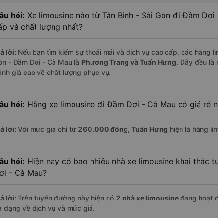
âu hỏi:
Xe limousine nào từ Tân Bình - Sài Gòn đi Đầm Dơi
ấp và chất lượng nhất?
ả lời:
Nếu bạn tìm kiếm sự thoải mái và dịch vụ cao cấp, các hãng lim
òn - Đầm Dơi - Cà Mau là
Phương Trang và Tuấn Hưng
. Đây đều là
ánh giá cao về chất lượng phục vụ.
âu hỏi:
Hãng xe limousine đi Đầm Dơi - Cà Mau có giá rẻ n
ả lời:
Với mức giá chỉ từ
260.000
đồng,
Tuấn Hưng
hiện là hãng lim
âu hỏi:
Hiện nay có bao nhiêu nhà xe limousine khai thác t
ơi - Cà Mau?
ả lời:
Trên tuyến đường này hiện có
2
nhà xe
limousine
đang hoạt 
a dạng về dịch vụ và mức giá.