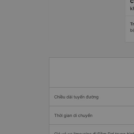
C
k
Tr
b
Chiều dài tuyến đường
Thời gian di chuyển
Giá vé xe limousine đi Đầm Dơi trung bìn