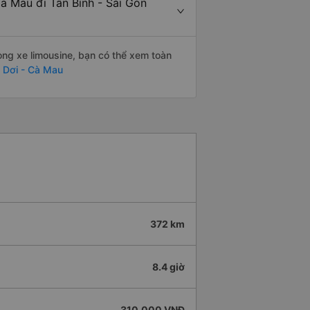
à Mau đi Tân Bình - Sài Gòn
òng xe limousine, bạn có thể xem toàn
 Dơi - Cà Mau
372 km
8.4 giờ
310.000 VNĐ