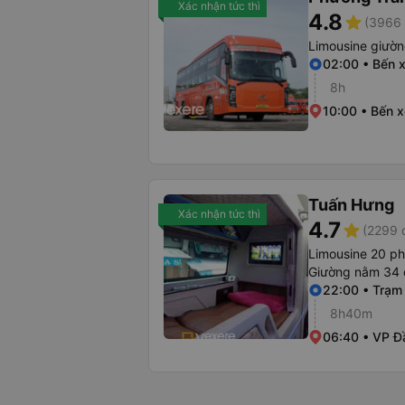
Xác nhận tức thì
4.8
star
(3966 
Limousine giườ
02:00 • Bến 
8h
10:00 • Bến 
Tuấn Hưng
Xác nhận tức thì
4.7
star
(2299 
Limousine 20 p
Giường nằm 34 
22:00 • Trạm
8h40m
06:40 • VP Đ