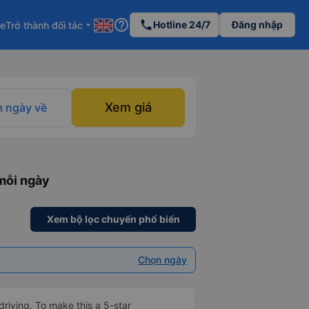
help_outline
phone
Hotline 24/7
Đăng nhập
re
Trở thành đối tác
arrow_drop_down
Xem giá
 ngày về
mỗi ngày
Xem bộ lọc chuyến phổ biến
Chọn ngày
driving. To make this a 5-star