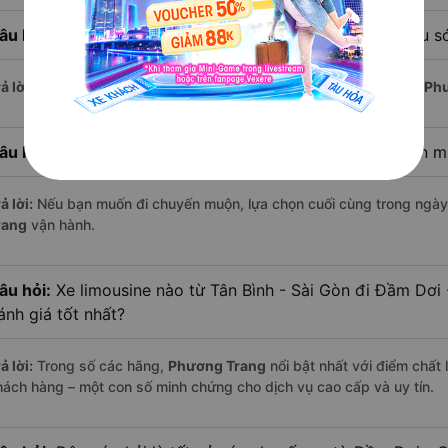
âu hỏi:
Xe limousine nào khởi hành từ Đầm Dơi - Cà Mau s
ả lời:
Chuyến limousine sớm nhất khởi hành lúc
2:00
, do nhà xe
Ph
âu hỏi:
Xe limousine nào khởi hành từ Tân Bình - Sài Gòn 
ả lời:
Nếu bạn muốn đi chuyến muộn, lựa chọn cuối cùng trong ngày 
rang
vận hành.
âu hỏi:
Xe limousine nào từ Tân Bình - Sài Gòn đi Đầm Dơ
ánh giá tốt nhất?
ả lời:
Trong số các hãng,
Phương Trang
nổi bật nhất với điểm chất
hách hàng – một con số minh chứng cho dịch vụ cao cấp và uy tín.