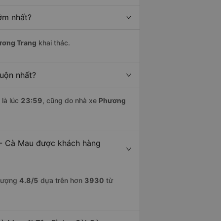
ớm nhất?
ương Trang
khai thác.
muộn nhất?
là lúc
23:59
, cũng do nhà xe
Phương
i - Cà Mau được khách hàng
 lượng
4.8
/5
dựa trên hơn
3930
từ