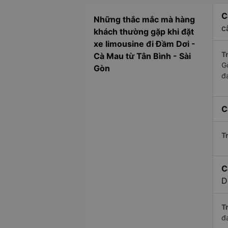
C
Những thắc mắc mà hàng
c
khách thường gặp khi đặt
xe limousine đi Đầm Dơi -
Tr
Cà Mau từ Tân Bình - Sài
G
Gòn
đ
C
Tr
C
D
Tr
đ