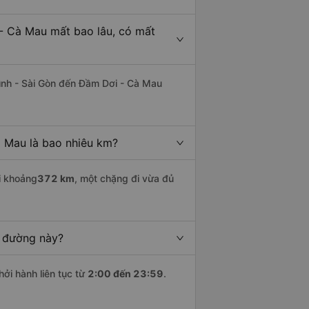
 - Cà Mau mất bao lâu, có mất
ình - Sài Gòn đến Đầm Dơi - Cà Mau
à Mau là bao nhiêu km?
i khoảng
372 km
, một chặng đi vừa đủ
n đường này?
hởi hành liên tục từ
2:00 đến 23:59
.