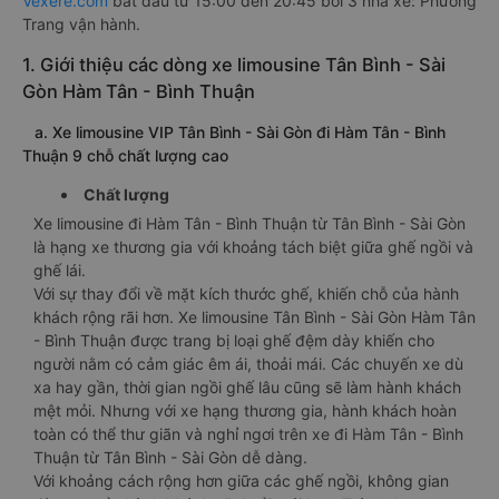
Vexere.com
bắt đầu từ 15:00 đến 20:45 bởi 3 nhà xe: Phương
Trang vận hành.
1. Giới thiệu các dòng xe limousine Tân Bình - Sài
Gòn Hàm Tân - Bình Thuận
a. Xe limousine VIP Tân Bình - Sài Gòn đi Hàm Tân - Bình
Thuận 9 chỗ chất lượng cao
Chất lượng
Xe limousine đi Hàm Tân - Bình Thuận từ Tân Bình - Sài Gòn
là hạng xe thương gia với khoảng tách biệt giữa ghế ngồi và
ghế lái.
Với sự thay đổi về mặt kích thước ghế, khiến chỗ của hành
khách rộng rãi hơn. Xe limousine Tân Bình - Sài Gòn Hàm Tân
- Bình Thuận được trang bị loại ghế đệm dày khiến cho
người nằm có cảm giác êm ái, thoải mái. Các chuyến xe dù
xa hay gần, thời gian ngồi ghế lâu cũng sẽ làm hành khách
mệt mỏi. Nhưng với xe hạng thương gia, hành khách hoàn
toàn có thể thư giãn và nghỉ ngơi trên xe đi Hàm Tân - Bình
Thuận từ Tân Bình - Sài Gòn dễ dàng.
Với khoảng cách rộng hơn giữa các ghế ngồi, không gian