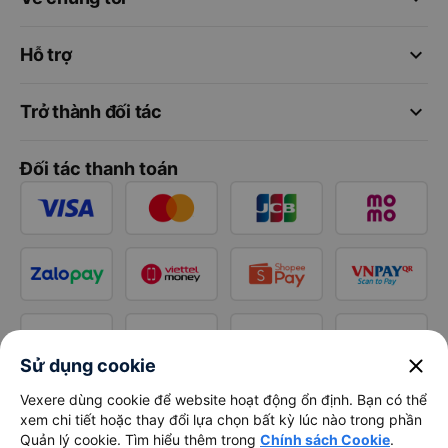
keyboard_arrow_down
Hỗ trợ
keyboard_arrow_down
Trở thành đối tác
Đối tác thanh toán
close
Sử dụng cookie
Vexere dùng cookie để website hoạt động ổn định. Bạn có thể
xem chi tiết hoặc thay đổi lựa chọn bất kỳ lúc nào trong phần
Quản lý cookie. Tìm hiểu thêm trong
Chính sách Cookie
.