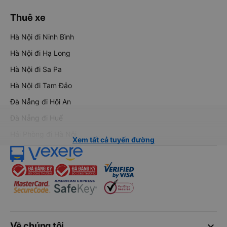
Thuê xe
Hà Nội đi Ninh Bình
Hà Nội đi Hạ Long
Hà Nội đi Sa Pa
Hà Nội đi Tam Đảo
Đà Nẵng đi Hội An
Đà Nẵng đi Huế
Hải Phòng đi Hà Nội
Xem tất cả tuyến đường
keyboard_arrow_down
Về chúng tôi