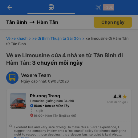
arrow_back
Tải app Vexere ngay!
Tải app Vexere
-30k
Mở app
Mở app
Nhận ưu đãi thành viên độc
-30k/ghế khi đặt vé máy bay qua
quyền
app
Tân Bình
Hàm Tân
Chọn ngày
Vé xe khách
xe đi Bình Thuận từ Sài Gòn
xe limousine đi Hàm Tân
từ Tân Bình
Vé xe Limousine của 4 nhà xe từ Tân Bình đi
Hàm Tân
: 3 chuyến mỗi ngày
Vexere Team
Ngày cập nhật: 09/08/2026
Phương Trang
4.8
Limousine giường nằm 34 chỗ
(3990 đánh giá)
15:00 • Bến xe Miền Tây
4 giờ
19:00 • Hàm Tân (Ngã ba 46)
Excellent bus and very safe driving. To make this a 5-star experience, I
suggest the company implements a "no sound" policy for phones during the
night to respect those sleeping. It is a sleeper bus, so quiet is key! Also,