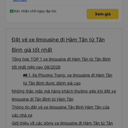
please display the Wi-Fi password clearly inside the cabin for convenience. I
Xem thêm
would definitely ride with them again! -------------- ​ Xe chất lượng tốt và
tài xế lái xe rất an toàn. Để dịch vụ hoàn hảo hơn, tôi góp ý nhà xe nên có
quy định rõ ràng về việc giữ im lặng (tắt âm thanh điện thoại) vào ban đêm
Xác nhận chỗ ngay lập tức
Xem giá
để tránh làm phiền hành khách khác ngủ. Ngoài ra, nhà xe nên dán sẵn mật
khẩu Wi-Fi trong xe để hành khách dễ dàng sử dụng. Tôi vẫn sẽ tiếp tục ủng
hộ nhà xe trong tương lai!
Đặt vé xe limousine đi Hàm Tân từ Tân
Bình giá tốt nhất
Tổng hợp TOP 1 xe limousine đi Hàm Tân từ Tân Bình
tốt nhất hiện nay 08/2026
🚌 1. Xe Phương Trang: xe limousine đi Hàm Tân
từ Tân Bình được đánh giá cao
Những thắc mắc mà hàng khách thường gặp khi đặt xe
limousine đi Tân Bình từ Hàm Tân
Thông tin đặt vé xe limousine Tân Bình Hàm Tân của
các nhà xe
Giới thiệu về các dòng xe limousine đi Hàm Tân từ Tân