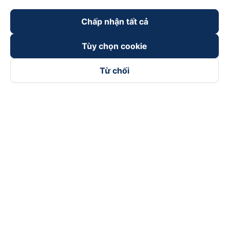
Chấp nhận tất cả
Tùy chọn cookie
Từ chối
Theo dõi chúng tôi trên
Facebook
Tiktok
Youtube
Công ty TNHH Thương Mại Dịch Vụ Vexere
Địa chỉ đăng ký kinh doanh: 8C Chữ Đồng Tử, Phường Tân
Sơn Nhất, TP. Hồ Chí Minh, Việt Nam
Địa chỉ
:
Lầu 2, toà nhà H3 Circo Hoàng Diệu, 384 Hoàng Diệu,
Phường Khánh Hội, TP Hồ Chí Minh, Việt Nam
Tầng 3, toà nhà 101 Láng Hạ, 101 Láng Hạ, Phường Láng, TP.
Hà Nội, Việt Nam
Giấy chứng nhận ĐKKD số 0315133726 do Sở KH và ĐT TP.
Hồ Chí Minh cấp lần đầu ngày 27/6/2018