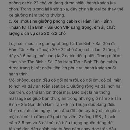
phòng cabin 22 chỗ và đang được nhiều hành khách lựa
chọn. Trong tương lai không xa, đây chính là loại xe thay thế
xe giường nằm thông thường.
c. Xe limousine giường phòng cabin đi Hàm Tân - Bình
Thuận từ Tân Bình - Sài Gòn VIP sang trọng, êm ái, chất
lượng dịch vụ cao 20 -22 chỗ
Loại xe limousine giường phòng từ Tân Bình - Sài Gòn đi
Hàm Tân - Bình Thuận 20 - 22 chỗ được chia làm 2 tầng, 2
dãy và 6 hàng, mỗi hàng là 2 cabin riêng biệt. Trong mỗi xe
limousine Tân Bình - Sài Gòn Hàm Tân - Bình Thuận cabin
được trang bị rất nhiều tiện ích phục vụ hành khách suốt
hành trình.
Mỗi phòng, cabin đều có gối nằm rời, có gối ôm, có cái mền
to hơn và dây an toàn seat belt. Giường rộng và dài hơn hai
loại trên, có thể lăn lộn thoải mái. Đặc biệt là hệ thống
massage sẽ giúp bạn thư giãn trong những giờ nằm xe Tân
Bình - Sài Gòn đến Hàm Tân - Bình Thuận dài. Bảng điều
khiển chính nằm ngay cạnh đầu để tiện tay tuỳ chỉnh gồm:
một cái nút to đùng để gọi tiếp viên, 2 cổng USB , 1 jack
cắm 3.5mm và 3 cái nút có biểu tượng nguồn dùng để
tắt/mở dàn đèn chính của buồng nằm chạy dọc trên đầu,