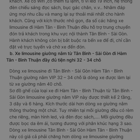
khách. Xe có Wifi ,có thêm tủ lạnh, ti vi led 19 inch, hệ thống
đèn chiếu sáng đọc sách, bục gác chân, v.v.. Nhằm đáp
ứng mọi nhu cầu và mang lại sự thoải mái nhất cho hành
khách. Cũng với kích thước nhỏ gọn, đa số các hãng xe
limousine đi Hàm Tân - Bình Thuận đều hỗ trợ trung chuyển
đón trả khách trong khu vực nội thành Tân Bình - Sài Gòn.
Hành khách không còn bị bắt buộc ra bến xe để đi, chỉ cần
đặt vé trực tuyến và chờ xe đến đón.
b. Xe limousine giường nằm từ Tân Bình - Sài Gòn đi Hàm
Tân - Bình Thuận đầy đủ tiện nghi 32 - 34 chỗ
Dòng xe limousine đi Tân Bình - Sài Gòn Hàm Tân - Bình
Thuận giường nằm VIP 32 – 34 chỗ là dòng xe được làm lại
từ xe giường nằm 40 chỗ.
Sơ đồ ghế của loại xe đi Hàm Tân - Bình Thuận từ Tân Bình -
Sài Gòn limousine giường nằm VIP này được thiết kế 2 tầng,
3 dãy và 6 hàng. Kích thước dài hơn dòng xe giường nằm
thông thường một chút. Tuy nhiên tại mỗi giường đều có rèm
che riêng, màn hình led, và đèn đọc sách,…. Mỗi giường đều
được bọc da êm ái, tương đương với phân khúc hạng 3 sao.
Dòng xe limousine Tân Bình - Sài Gòn Hàm Tân - Bình Thuận
này có giá cả phải chăng hơn dòng xe limousine giường