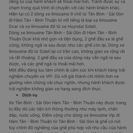
riêng tư của hành khách sẽ thoải mái hơn. Tránh được sự va
chạm trong quá trình di chuyển với các hành khách khác.
Hiện tại có 2 dòng xe limousine 9 chỗ từ Tân Bình - Sài Gòn
đi Hàm Tân - Bình Thuận từ nổi tiếng là loại xe limousine
Dcar và xe limousine độ từ xe Huyndai Solati.
Dòng xe limousine Tân Bình - Sài Gòn đi Hàm Tân - Bình
Thuận Dcar khá nhỏ gọn và tiện dụng, 2 ghế đầu xe là ghế
cứng, không ngã ra sau được như các ghế còn lại. Dòng xe
limousine độ từ Solati lại có trần cao, không gian xe rộng rãi
và rất thoáng. 2 ghế đầu xe của dòng này vẫn ngã ra sau
được, và các ghế ngã ra thoải mái hơn.
Một điều đáng lưu tâm chính là cảm xúc khi khách hàng trải
nghiệm chuyến xe VIP. Dù với giá thành chỉ nhỉnh hơn xe
giường nằm chừng vài chục nghìn, nhưng hành khách được
trải nghiệm không gian xe hạng sang đích thực.
Dịch vụ
Xe Tân Bình - Sài Gòn Hàm Tân - Bình Thuận này được trang
bị đầy đủ các tiện ích thông thường như máy lạnh, chăn
đắp, nước uống. Điểm cộng cho dòng xe limousine Vip đi
Hàm Tân - Bình Thuận từ Tân Bình - Sài Gòn là ghế có nút
tùy chỉnh độ nghiêng của ghế phù hợp với nhu cầu của hành