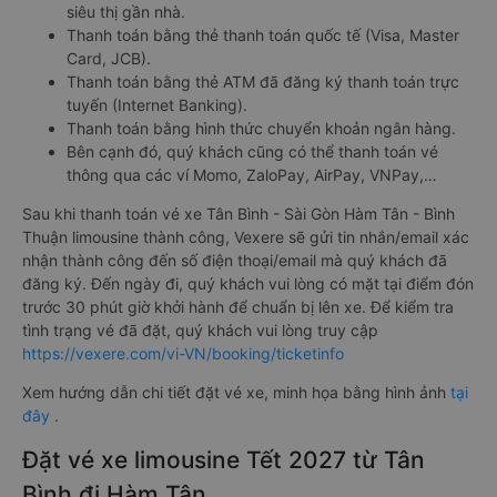
siêu thị gần nhà.
Thanh toán bằng thẻ thanh toán quốc tế (Visa, Master
Card, JCB).
Thanh toán bằng thẻ ATM đã đăng ký thanh toán trực
tuyến (Internet Banking).
Thanh toán bằng hình thức chuyển khoản ngân hàng.
Bên cạnh đó, quý khách cũng có thể thanh toán vé
thông qua các ví Momo, ZaloPay, AirPay, VNPay,…
Sau khi thanh toán vé xe Tân Bình - Sài Gòn Hàm Tân - Bình
Thuận limousine thành công, Vexere sẽ gửi tin nhắn/email xác
nhận thành công đến số điện thoại/email mà quý khách đã
đăng ký. Đến ngày đi, quý khách vui lòng có mặt tại điểm đón
trước 30 phút giờ khởi hành để chuẩn bị lên xe. Để kiểm tra
tình trạng vé đã đặt, quý khách vui lòng truy cập
https://vexere.com/vi-VN/booking/ticketinfo
Xem hướng dẫn chi tiết đặt vé xe, minh họa bằng hình ảnh
tại
đây
.
Đặt vé xe limousine Tết 2027 từ Tân
Bình đi Hàm Tân