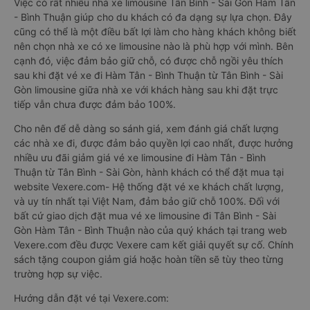
Việc có rất nhiều nhà xe limousine Tân Bình - Sài Gòn Hàm Tân
- Bình Thuận giúp cho du khách có đa dạng sự lựa chọn. Đây
cũng có thể là một điều bất lợi làm cho hàng khách không biết
nên chọn nhà xe có xe limousine nào là phù hợp với mình. Bên
cạnh đó, việc đảm bảo giữ chỗ, có được chỗ ngồi yêu thích
sau khi đặt vé xe đi Hàm Tân - Bình Thuận từ Tân Bình - Sài
Gòn limousine giữa nhà xe với khách hàng sau khi đặt trực
tiếp vẫn chưa được đảm bảo 100%.
Cho nên để dễ dàng so sánh giá, xem đánh giá chất lượng
các nhà xe đi, được đảm bảo quyền lợi cao nhất, được hưởng
nhiều ưu đãi giảm giá vé xe limousine đi Hàm Tân - Bình
Thuận từ Tân Bình - Sài Gòn, hành khách có thể đặt mua tại
website Vexere.com- Hệ thống đặt vé xe khách chất lượng,
và uy tín nhất tại Việt Nam, đảm bảo giữ chỗ 100%. Đối với
bất cứ giao dịch đặt mua vé xe limousine đi Tân Bình - Sài
Gòn Hàm Tân - Bình Thuận nào của quý khách tại trang web
Vexere.com đều được Vexere cam kết giải quyết sự cố. Chính
sách tặng coupon giảm giá hoặc hoàn tiền sẽ tùy theo từng
trường hợp sự việc.
Hướng dẫn đặt vé tại Vexere.com: