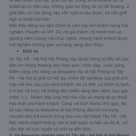
Solati lại có trần cao, không gian xe rộng rãi và rất thoáng. 2
ghế đầu xe của dòng này vẫn ngã ra sau được, và các ghế
ngã ra thoải mái hơn.
Một điều đáng lưu tâm chính là cảm xúc khi khách hàng trải
nghiệm chuyến xe VIP. Dù với giá thành chỉ nhỉnh hơn xe
giường nằm chừng vài chục nghìn, nhưng hành khách được
trải nghiệm không gian xe hạng sang đích thực.
Dịch vụ
Xe Tây Hồ - Hà Nội Hải Phòng này được trang bị đầy đủ các
tiện ích thông thường như máy lạnh, chăn đắp, nước uống.
Điểm cộng cho dòng xe limousine Vip đi Hải Phòng từ Tây
Hồ - Hà Nội là ghế có nút tùy chỉnh độ nghiêng của ghế phù
hợp với nhu cầu của hành khách. Xe có Wifi ,có thêm tủ lạnh,
ti vi led 19 inch, hệ thống đèn chiếu sáng đọc sách, bục gác
chân, v.v.. Nhằm đáp ứng mọi nhu cầu và mang lại sự thoải
mái nhất cho hành khách. Cũng với kích thước nhỏ gọn, đa
số các hãng xe limousine đi Hải Phòng đều hỗ trợ trung
chuyển đón trả khách trong khu vực nội thành Tây Hồ - Hà
Nội. Hành khách không còn bị bắt buộc ra bến xe để đi, chỉ
cần đặt vé trực tuyến và chờ xe đến đón.
b. Xe limousine giường nằm từ Tây Hồ - Hà Nội đi Hải Phòng