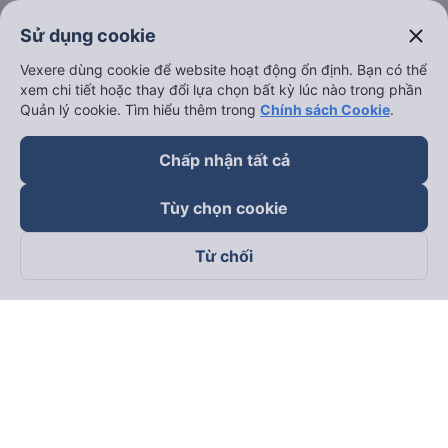
close
Sử dụng cookie
Vexere dùng cookie để website hoạt động ổn định. Bạn có thể
xem chi tiết hoặc thay đổi lựa chọn bất kỳ lúc nào trong phần
Quản lý cookie. Tìm hiểu thêm trong
Chính sách Cookie
.
Chấp nhận tất cả
Tùy chọn cookie
Từ chối
Theo dõi chúng tôi trên
Facebook
Tiktok
Youtube
Công ty TNHH Thương Mại Dịch Vụ Vexere
Địa chỉ đăng ký kinh doanh: 8C Chữ Đồng Tử, Phường Tân
Sơn Nhất, TP. Hồ Chí Minh, Việt Nam