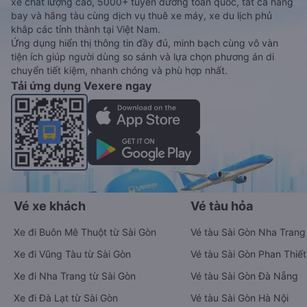
xe chất lượng cao, 5000+ tuyến đường toàn quốc, tất cả hãng
bay và hãng tàu cùng dịch vụ thuê xe máy, xe du lịch phủ
khắp các tỉnh thành tại Việt Nam.
Ứng dụng hiển thị thông tin đầy đủ, minh bạch cùng vô vàn
tiện ích giúp người dùng so sánh và lựa chọn phương án di
chuyển tiết kiệm, nhanh chóng và phù hợp nhất.
Tải ứng dụng Vexere ngay
Vé xe khách
Vé tàu hỏa
Xe đi Buôn Mê Thuột từ Sài Gòn
Vé tàu Sài Gòn Nha Trang
Xe đi Vũng Tàu từ Sài Gòn
Vé tàu Sài Gòn Phan Thiết
Xe đi Nha Trang từ Sài Gòn
Vé tàu Sài Gòn Đà Nẵng
Xe đi Đà Lạt từ Sài Gòn
Vé tàu Sài Gòn Hà Nội