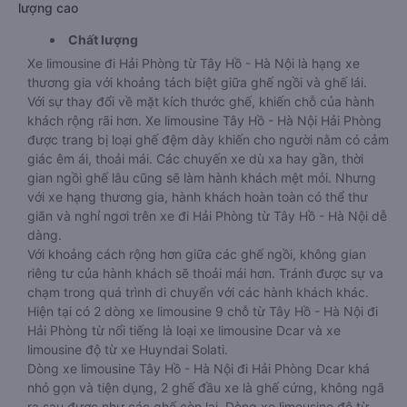
lượng cao
Chất lượng
Xe limousine đi Hải Phòng từ Tây Hồ - Hà Nội là hạng xe
thương gia với khoảng tách biệt giữa ghế ngồi và ghế lái.
Với sự thay đổi về mặt kích thước ghế, khiến chỗ của hành
khách rộng rãi hơn. Xe limousine Tây Hồ - Hà Nội Hải Phòng
được trang bị loại ghế đệm dày khiến cho người nằm có cảm
giác êm ái, thoải mái. Các chuyến xe dù xa hay gần, thời
gian ngồi ghế lâu cũng sẽ làm hành khách mệt mỏi. Nhưng
với xe hạng thương gia, hành khách hoàn toàn có thể thư
giãn và nghỉ ngơi trên xe đi Hải Phòng từ Tây Hồ - Hà Nội dễ
dàng.
Với khoảng cách rộng hơn giữa các ghế ngồi, không gian
riêng tư của hành khách sẽ thoải mái hơn. Tránh được sự va
chạm trong quá trình di chuyển với các hành khách khác.
Hiện tại có 2 dòng xe limousine 9 chỗ từ Tây Hồ - Hà Nội đi
Hải Phòng từ nổi tiếng là loại xe limousine Dcar và xe
limousine độ từ xe Huyndai Solati.
Dòng xe limousine Tây Hồ - Hà Nội đi Hải Phòng Dcar khá
nhỏ gọn và tiện dụng, 2 ghế đầu xe là ghế cứng, không ngã
ra sau được như các ghế còn lại. Dòng xe limousine độ từ