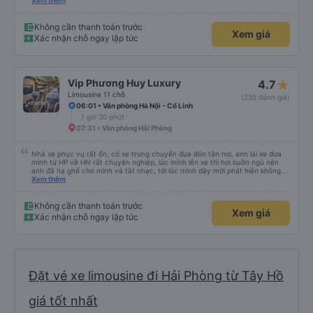
xe trung chuyển ( vf6) sạch sẽ, thoải mái bạn lái xe rất nice. 1 trải nghiệm
Xem thêm
tuyệt vời! Cảm ơn nhiều
Không cần thanh toán trước
Xem giá
Xác nhận chỗ ngay lập tức
Vip Phương Huy Luxury
4.7
Limousine 11 chỗ
(235 đánh giá)
06:01 • Văn phòng Hà Nội - Cổ Linh
1 giờ 30 phút
07:31 • Văn phòng Hải Phòng
Nhà xe phục vụ rất ổn, có xe trung chuyển đưa đón tận nơi, anh lái xe đưa
mình từ HP về HN rất chuyên nghiệp, lúc mình lên xe thì hơi buồn ngủ nên
anh đã hạ ghế cho mình và tắt nhạc, tới lúc mình dậy mới phát hiện không
thấy điện thoại thì anh đã ngay lập tức gọi xe trung chuyển để tìm điện thoại
Xem thêm
hộ mình và mình nhận được điện thoại ngay trong ngày hôm đó. Cảm ơn anh
và nhà xe rất nhiều. 1000 sao ạ.
Không cần thanh toán trước
Xem giá
Xác nhận chỗ ngay lập tức
Đặt vé xe limousine đi Hải Phòng từ Tây Hồ
giá tốt nhất