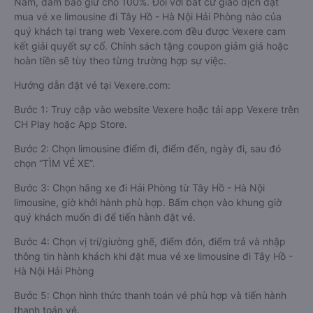
Nam, đảm bảo giữ chỗ 100%. Đối với bất cứ giao dịch đặt
mua vé xe limousine đi Tây Hồ - Hà Nội Hải Phòng nào của
quý khách tại trang web Vexere.com đều được Vexere cam
kết giải quyết sự cố. Chính sách tặng coupon giảm giá hoặc
hoàn tiền sẽ tùy theo từng trường hợp sự việc.
Hướng dẫn đặt vé tại Vexere.com:
Bước 1: Truy cập vào website Vexere hoặc tải app Vexere trên
CH Play hoặc App Store.
Bước 2: Chọn limousine điểm đi, điểm đến, ngày đi, sau đó
chọn “TÌM VÉ XE”.
Bước 3: Chọn hãng xe đi Hải Phòng từ Tây Hồ - Hà Nội
limousine, giờ khởi hành phù hợp. Bấm chọn vào khung giờ
quý khách muốn đi để tiến hành đặt vé.
Bước 4: Chọn vị trí/giường ghế, điểm đón, điểm trả và nhập
thông tin hành khách khi đặt mua vé xe limousine đi Tây Hồ -
Hà Nội Hải Phòng
Bước 5: Chọn hình thức thanh toán vé phù hợp và tiến hành
thanh toán vé.