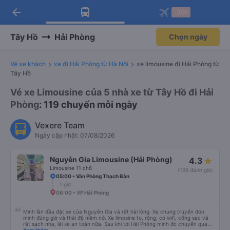
arrow_back
Tải app Vexere ngay!
Tải app Vexere
-30k
Mở app
Mở app
Nhận ưu đãi thành viên độc
-30k/ghế khi đặt vé máy bay qua
quyền
app
Tây Hồ
Hải Phòng
Chọn ngày
Vé xe khách
xe đi Hải Phòng từ Hà Nội
xe limousine đi Hải Phòng từ
Tây Hồ
Vé xe Limousine của 5 nhà xe từ Tây Hồ đi Hải
Phòng
: 119 chuyến mỗi ngày
Vexere Team
Ngày cập nhật: 07/08/2026
Nguyễn Gia Limousine (Hải Phòng)
4.3
Limousine 11 chỗ
(199 đánh giá)
05:00 • Văn Phòng Thạch Bàn
1 giờ
06:00 • VP Hải Phòng
Mình lần đầu đặt xe của Nguyễn Gia và rất hài lòng. Xe chung truyển đón
mình đúng giờ và thái độ niềm nở. Xe limosine to, rộng, có wifi, cổng sạc và
rất sạch nha, lái xe an toàn nữa. Sau khi tới Hải Phòng mình đc chuyển qua