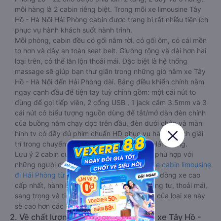
mỗi hàng là 2 cabin riêng biệt. Trong mỗi xe limousine Tây
Hồ - Hà Nội Hải Phòng cabin được trang bị rất nhiều tiện ích
phục vụ hành khách suốt hành trình.
Mỗi phòng, cabin đều có gối nằm rời, có gối ôm, có cái mền
to hơn và dây an toàn seat belt. Giường rộng và dài hơn hai
loại trên, có thể lăn lộn thoải mái. Đặc biệt là hệ thống
massage sẽ giúp bạn thư giãn trong những giờ nằm xe Tây
Hồ - Hà Nội đến Hải Phòng dài. Bảng điều khiển chính nằm
ngay cạnh đầu để tiện tay tuỳ chỉnh gồm: một cái nút to
đùng để gọi tiếp viên, 2 cổng USB , 1 jack cắm 3.5mm và 3
cái nút có biểu tượng nguồn dùng để tắt/mở dàn đèn chính
của buồng nằm chạy dọc trên đầu, đèn dưới chân và màn
hình tv có đầy đủ phim chuẩn HD phục vụ hành khách giải
trí trong chuyến đi từ Tây Hồ - Hà Nội đến Hải Phòng.
Lưu ý 2 cabin cuối thường thiết kế nhỏ hơn phù hợp với
những người có thân hình nhỏ nhắn. Dòng
xe cabin limousine
đi Hải Phòng từ Tây Hồ - Hà Nội
này đang là dòng xe cao
cấp nhất, hành khách thường chọn vì sự riêng tư, thoải mái,
sang trọng và tiện nghi. Tất nhiên giá thành của loại xe này
sẽ cao hơn các loại khác.
2. Về chất lượng, review, đánh giá nhà xe Tây Hồ -