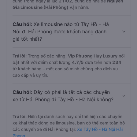
cùng trong ngày là lúc
21:02
, cũng do nhà xe
Nguyễn
Gia Limousine (Hải Phòng)
vận hành.
Câu hỏi:
Xe limousine nào từ Tây Hồ - Hà
Nội đi Hải Phòng được khách hàng đánh
giá tốt nhất?
Trả lời:
Trong số các hãng,
Vip Phương Huy Luxury
nổi
bật nhất với điểm chất lượng
4.7
/5
dựa trên hơn
234
từ khách hàng – một con số minh chứng cho dịch vụ
cao cấp và uy tín.
Câu hỏi:
Đây có phải là tất cả các chuyến
xe từ Hải Phòng đi Tây Hồ - Hà Nội không?
Trả lời:
Hiện tại danh sách này chỉ thể hiện các chuyến
xe khai thác dòng xe limousine, bạn có thể xem toàn bộ
các chuyến xe đi Hải Phòng tại:
Xe Tây Hồ - Hà Nội Hải
Phòng