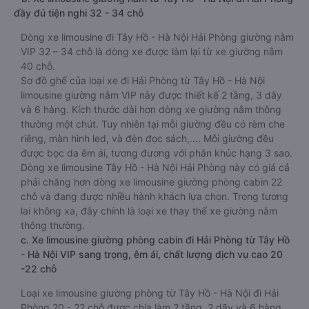
đầy đủ tiện nghi 32 - 34 chỗ
Dòng xe limousine đi Tây Hồ - Hà Nội Hải Phòng giường nằm
VIP 32 – 34 chỗ là dòng xe được làm lại từ xe giường nằm
40 chỗ.
Sơ đồ ghế của loại xe đi Hải Phòng từ Tây Hồ - Hà Nội
limousine giường nằm VIP này được thiết kế 2 tầng, 3 dãy
và 6 hàng. Kích thước dài hơn dòng xe giường nằm thông
thường một chút. Tuy nhiên tại mỗi giường đều có rèm che
riêng, màn hình led, và đèn đọc sách,…. Mỗi giường đều
được bọc da êm ái, tương đương với phân khúc hạng 3 sao.
Dòng xe limousine Tây Hồ - Hà Nội Hải Phòng này có giá cả
phải chăng hơn dòng xe limousine giường phòng cabin 22
chỗ và đang được nhiều hành khách lựa chọn. Trong tương
lai không xa, đây chính là loại xe thay thế xe giường nằm
thông thường.
c. Xe limousine giường phòng cabin đi Hải Phòng từ Tây Hồ
- Hà Nội VIP sang trọng, êm ái, chất lượng dịch vụ cao 20
-22 chỗ
Loại xe limousine giường phòng từ Tây Hồ - Hà Nội đi Hải
Phòng 20 - 22 chỗ được chia làm 2 tầng, 2 dãy và 6 hàng,