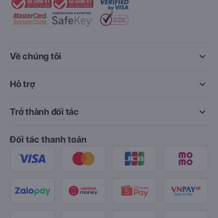
keyboard_arrow_down
Về chúng tôi
keyboard_arrow_down
Hỗ trợ
keyboard_arrow_down
Trở thành đối tác
Đối tác thanh toán