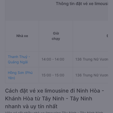
Thông tin đặt vé xe limousin
Giờ
Nhà xe
Điể
chạy
Thanh Thuỷ -
14:00 - 14:00
136 Trưng Nữ Vương, 
Quảng Ngãi
Hồng Sơn (Phú
15:00 - 15:00
136 Trưng Nữ Vương
Yên)
Cách đặt vé xe limousine đi Ninh Hòa -
Khánh Hòa từ Tây Ninh - Tây Ninh
nhanh và uy tín nhất
Việc có rất nhiều nhà xe limousine Tây Ninh - Tây Ninh Ninh