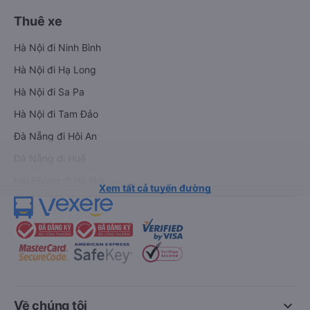
Thuê xe
Hà Nội đi Ninh Bình
Hà Nội đi Hạ Long
Hà Nội đi Sa Pa
Hà Nội đi Tam Đảo
Đà Nẵng đi Hội An
Đà Nẵng đi Huế
Hải Phòng đi Hà Nội
Xem tất cả tuyến đường
keyboard_arrow_down
Về chúng tôi