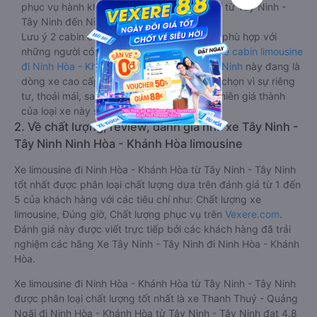
phục vụ hành khách giải trí trong chuyến đi từ Tây Ninh -
Tây Ninh đến Ninh Hòa - Khánh Hòa.
Lưu ý 2 cabin cuối thường thiết kế nhỏ hơn phù hợp với
những người có thân hình nhỏ nhắn. Dòng
xe cabin limousine
đi Ninh Hòa - Khánh Hòa từ Tây Ninh - Tây Ninh
này đang là
dòng xe cao cấp nhất, hành khách thường chọn vì sự riêng
tư, thoải mái, sang trọng và tiện nghi. Tất nhiên giá thành
của loại xe này sẽ cao hơn các loại khác.
2. Về chất lượng, review, đánh giá nhà xe Tây Ninh -
Tây Ninh Ninh Hòa - Khánh Hòa limousine
Xe limousine đi Ninh Hòa - Khánh Hòa từ Tây Ninh - Tây Ninh
tốt nhất được phân loại chất lượng dựa trên đánh giá từ 1 đến
5 của khách hàng với các tiêu chí như: Chất lượng xe
limousine, Đúng giờ, Chất lượng phục vụ trên
Vexere.com
.
Đánh giá này được viết trực tiếp bởi các khách hàng đã trải
nghiệm các hãng Xe Tây Ninh - Tây Ninh đi Ninh Hòa - Khánh
Hòa.
Xe limousine đi Ninh Hòa - Khánh Hòa từ Tây Ninh - Tây Ninh
được phân loại chất lượng tốt nhất là xe Thanh Thuỷ - Quảng
Ngãi đi Ninh Hòa - Khánh Hòa từ Tây Ninh - Tây Ninh đạt 4.8