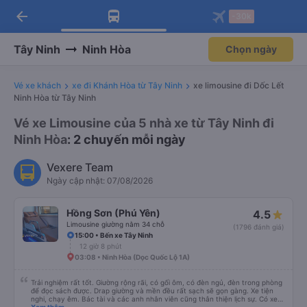
arrow_back
Tải app Vexere ngay!
Tải app Vexere
-30k
Mở app
Mở app
Nhận ưu đãi thành viên độc
-30k/ghế khi đặt vé máy bay qua
quyền
app
Tây Ninh
Ninh Hòa
Chọn ngày
Vé xe khách
xe đi Khánh Hòa từ Tây Ninh
xe limousine đi Dốc Lết
Ninh Hòa từ Tây Ninh
Vé xe Limousine của 5 nhà xe từ Tây Ninh đi
Ninh Hòa
: 2 chuyến mỗi ngày
Vexere Team
Ngày cập nhật: 07/08/2026
Hồng Sơn (Phú Yên)
4.5
Limousine giường nằm 34 chỗ
(1796 đánh giá)
15:00 • Bến xe Tây Ninh
12 giờ 8 phút
03:08 • Ninh Hòa (Dọc Quốc Lộ 1A)
Trải nghiệm rất tốt. Giường rộng rãi, có gối ôm, có đèn ngủ, đèn trong phòng
để đọc sách được. Drap giường và mền đều rất sạch sẽ gọn gàng. Xe tiện
nghi, chạy êm. Bác tài và các anh nhân viên cũng thân thiện lịch sự. Có xe