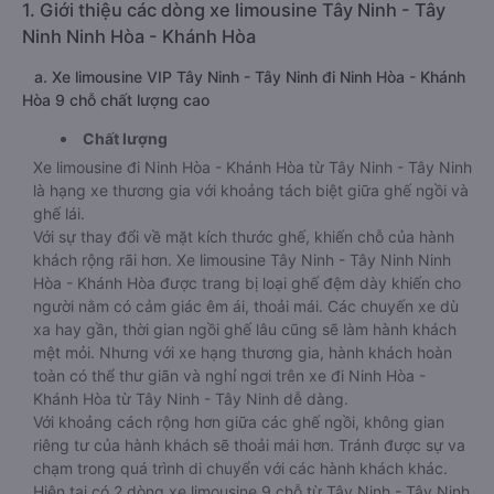
1. Giới thiệu các dòng xe limousine Tây Ninh - Tây
Ninh Ninh Hòa - Khánh Hòa
a. Xe limousine VIP Tây Ninh - Tây Ninh đi Ninh Hòa - Khánh
Hòa 9 chỗ chất lượng cao
Chất lượng
Xe limousine đi Ninh Hòa - Khánh Hòa từ Tây Ninh - Tây Ninh
là hạng xe thương gia với khoảng tách biệt giữa ghế ngồi và
ghế lái.
Với sự thay đổi về mặt kích thước ghế, khiến chỗ của hành
khách rộng rãi hơn. Xe limousine Tây Ninh - Tây Ninh Ninh
Hòa - Khánh Hòa được trang bị loại ghế đệm dày khiến cho
người nằm có cảm giác êm ái, thoải mái. Các chuyến xe dù
xa hay gần, thời gian ngồi ghế lâu cũng sẽ làm hành khách
mệt mỏi. Nhưng với xe hạng thương gia, hành khách hoàn
toàn có thể thư giãn và nghỉ ngơi trên xe đi Ninh Hòa -
Khánh Hòa từ Tây Ninh - Tây Ninh dễ dàng.
Với khoảng cách rộng hơn giữa các ghế ngồi, không gian
riêng tư của hành khách sẽ thoải mái hơn. Tránh được sự va
chạm trong quá trình di chuyển với các hành khách khác.
Hiện tại có 2 dòng xe limousine 9 chỗ từ Tây Ninh - Tây Ninh