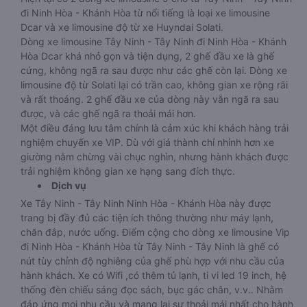
đi Ninh Hòa - Khánh Hòa từ nổi tiếng là loại xe limousine
Dcar và xe limousine độ từ xe Huyndai Solati.
Dòng xe limousine Tây Ninh - Tây Ninh đi Ninh Hòa - Khánh
Hòa Dcar khá nhỏ gọn và tiện dụng, 2 ghế đầu xe là ghế
cứng, không ngã ra sau được như các ghế còn lại. Dòng xe
limousine độ từ Solati lại có trần cao, không gian xe rộng rãi
và rất thoáng. 2 ghế đầu xe của dòng này vẫn ngã ra sau
được, và các ghế ngã ra thoải mái hơn.
Một điều đáng lưu tâm chính là cảm xúc khi khách hàng trải
nghiệm chuyến xe VIP. Dù với giá thành chỉ nhỉnh hơn xe
giường nằm chừng vài chục nghìn, nhưng hành khách được
trải nghiệm không gian xe hạng sang đích thực.
Dịch vụ
Xe Tây Ninh - Tây Ninh Ninh Hòa - Khánh Hòa này được
trang bị đầy đủ các tiện ích thông thường như máy lạnh,
chăn đắp, nước uống. Điểm cộng cho dòng xe limousine Vip
đi Ninh Hòa - Khánh Hòa từ Tây Ninh - Tây Ninh là ghế có
nút tùy chỉnh độ nghiêng của ghế phù hợp với nhu cầu của
hành khách. Xe có Wifi ,có thêm tủ lạnh, ti vi led 19 inch, hệ
thống đèn chiếu sáng đọc sách, bục gác chân, v.v.. Nhằm
đáp ứng mọi nhu cầu và mang lại sự thoải mái nhất cho hành