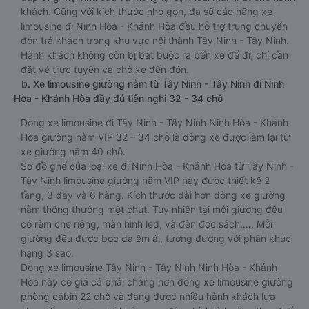
khách. Cũng với kích thước nhỏ gọn, đa số các hãng xe
limousine đi Ninh Hòa - Khánh Hòa đều hỗ trợ trung chuyển
đón trả khách trong khu vực nội thành Tây Ninh - Tây Ninh.
Hành khách không còn bị bắt buộc ra bến xe để đi, chỉ cần
đặt vé trực tuyến và chờ xe đến đón.
b. Xe limousine giường nằm từ Tây Ninh - Tây Ninh đi Ninh
Hòa - Khánh Hòa đầy đủ tiện nghi 32 - 34 chỗ
Dòng xe limousine đi Tây Ninh - Tây Ninh Ninh Hòa - Khánh
Hòa giường nằm VIP 32 – 34 chỗ là dòng xe được làm lại từ
xe giường nằm 40 chỗ.
Sơ đồ ghế của loại xe đi Ninh Hòa - Khánh Hòa từ Tây Ninh -
Tây Ninh limousine giường nằm VIP này được thiết kế 2
tầng, 3 dãy và 6 hàng. Kích thước dài hơn dòng xe giường
nằm thông thường một chút. Tuy nhiên tại mỗi giường đều
có rèm che riêng, màn hình led, và đèn đọc sách,…. Mỗi
giường đều được bọc da êm ái, tương đương với phân khúc
hạng 3 sao.
Dòng xe limousine Tây Ninh - Tây Ninh Ninh Hòa - Khánh
Hòa này có giá cả phải chăng hơn dòng xe limousine giường
phòng cabin 22 chỗ và đang được nhiều hành khách lựa