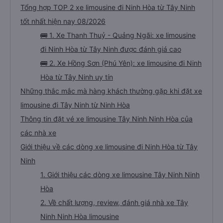
phát khăn ướt cho mình, lần nào dừng đi wc cũng đều có phát khăn ướt nhé
Tổng hợp TOP 2 xe limousine đi Ninh Hòa từ Tây Ninh
(10 điểm), sáng sớm thì có phát thêm bàn chải kem đánh răng dùng 1 lần. À
trên xe có sẵn 2 chai nước suối 500ml nữa. Chuyến xe yên lặng, tài xế ko hút
thuốc, ko chửi thề, ko to tiếng là mình thấy tuyệt vời rồi. À xe đến bến xe lúc
tốt nhất hiện nay 08/2026
7h30, sớm hơn dự kiến trên web 1 tiếng nhé. Xe có trung chuyển nội thành
Quảng Ngãi nữa, tới bến mấy anh bên nhà xe sẽ hỏi mình về đâu để trung
🚌 1. Xe Thanh Thuỷ - Quảng Ngãi: xe limousine
chuyển á, k thì mình chủ động đăng ký cũng đc. Xe mới, sạch sẽ, thơm tho,
thích lắm. Trên xe còn treo nhiều gấu bông dễ thương lắm 😁
đi Ninh Hòa từ Tây Ninh được đánh giá cao
🚌 2. Xe Hồng Sơn (Phú Yên): xe limousine đi Ninh
Hòa từ Tây Ninh uy tín
Những thắc mắc mà hàng khách thường gặp khi đặt xe
limousine đi Tây Ninh từ Ninh Hòa
Thông tin đặt vé xe limousine Tây Ninh Ninh Hòa của
các nhà xe
Giới thiệu về các dòng xe limousine đi Ninh Hòa từ Tây
Ninh
1. Giới thiệu các dòng xe limousine Tây Ninh Ninh
Hòa
2. Về chất lượng, review, đánh giá nhà xe Tây
Ninh Ninh Hòa limousine