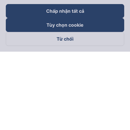
Chấp nhận tất cả
Tùy chọn cookie
Từ chối
Theo dõi chúng tôi trên
Facebook
Tiktok
Youtube
Công ty TNHH Thương Mại Dịch Vụ Vexere
Địa chỉ đăng ký kinh doanh: 8C Chữ Đồng Tử, Phường Tân
Sơn Nhất, TP. Hồ Chí Minh, Việt Nam
Địa chỉ
:
Lầu 2, toà nhà H3 Circo Hoàng Diệu, 384 Hoàng Diệu,
Phường Khánh Hội, TP Hồ Chí Minh, Việt Nam
Tầng 3, toà nhà 101 Láng Hạ, 101 Láng Hạ, Phường Láng, TP.
Hà Nội, Việt Nam
Giấy chứng nhận ĐKKD số 0315133726 do Sở KH và ĐT TP.
Hồ Chí Minh cấp lần đầu ngày 27/6/2018