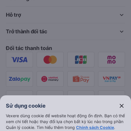
keyboard_arrow_down
Hỗ trợ
keyboard_arrow_down
Trở thành đối tác
Đối tác thanh toán
close
Sử dụng cookie
Vexere dùng cookie để website hoạt động ổn định. Bạn có thể
xem chi tiết hoặc thay đổi lựa chọn bất kỳ lúc nào trong phần
Quản lý cookie. Tìm hiểu thêm trong
Chính sách Cookie
.