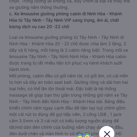
chọn. Trong tương lai không xa, đây chính là loại xe thay thế
xe giường nằm thông thường.
c. Xe limousine giường phòng cabin đi Ninh Hòa - Khánh
Hòa từ Tây Ninh - Tây Ninh VIP sang trọng, êm ái, chất
lượng dịch vụ cao 20 -22 chỗ
Loại xe limousine giường phòng từ Tây Ninh - Tây Ninh đi
Ninh Hòa - Khánh Hòa 20 - 22 chỗ được chia làm 2 tầng, 2
dãy và 6 hàng, mỗi hàng là 2 cabin riêng biệt. Trong mỗi xe
limousine Tây Ninh - Tây Ninh Ninh Hòa - Khánh Hòa cabin
được trang bị rất nhiều tiện ích phục vụ hành khách suốt
hành trình.
Mỗi phòng, cabin đều có gối nằm rời, có gối ôm, có cái mền
to hơn và dây an toàn seat belt. Giường rộng và dài hơn hai
loại trên, có thể lăn lộn thoải mái. Đặc biệt là hệ thống
massage sẽ giúp bạn thư giãn trong những giờ nằm xe Tây
Ninh - Tây Ninh đến Ninh Hòa - Khánh Hòa dài. Bảng điều
khiển chính nằm ngay cạnh đầu để tiện tay tuỳ chỉnh gồm:
một cái nút to đùng để gọi tiếp viên, 2 cổng USB , 1 jack
cắm 3.5mm và 3 cái nút có biểu tượng nguồn dùng để
tắt/mở dàn đèn chính của buồng nằm chạy dọc trên đầu,
đèn dưới chân và màn hình tv có đầy đủ phim chuẩn HD