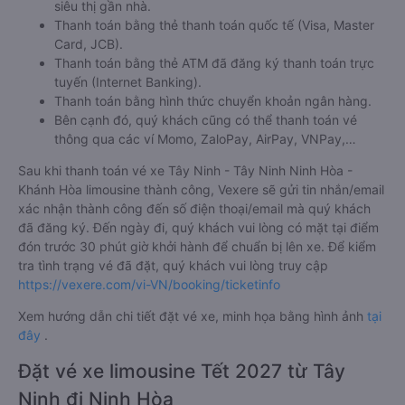
siêu thị gần nhà.
Thanh toán bằng thẻ thanh toán quốc tế (Visa, Master
Card, JCB).
Thanh toán bằng thẻ ATM đã đăng ký thanh toán trực
tuyến (Internet Banking).
Thanh toán bằng hình thức chuyển khoản ngân hàng.
Bên cạnh đó, quý khách cũng có thể thanh toán vé
thông qua các ví Momo, ZaloPay, AirPay, VNPay,…
Sau khi thanh toán vé xe Tây Ninh - Tây Ninh Ninh Hòa -
Khánh Hòa limousine thành công, Vexere sẽ gửi tin nhắn/email
xác nhận thành công đến số điện thoại/email mà quý khách
đã đăng ký. Đến ngày đi, quý khách vui lòng có mặt tại điểm
đón trước 30 phút giờ khởi hành để chuẩn bị lên xe. Để kiểm
tra tình trạng vé đã đặt, quý khách vui lòng truy cập
https://vexere.com/vi-VN/booking/ticketinfo
Xem hướng dẫn chi tiết đặt vé xe, minh họa bằng hình ảnh
tại
đây
.
Đặt vé xe limousine Tết 2027 từ Tây
Ninh đi Ninh Hòa