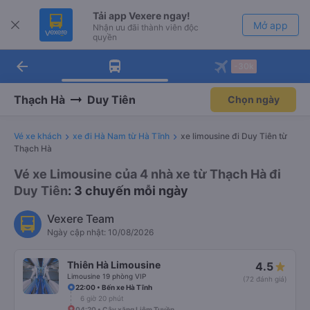
Tải app Vexere ngay!
Mở app
Nhận ưu đãi thành viên độc
quyền
arrow_back
Tải app Vexere
-30k
Mở app
-30k/ghế khi đặt vé máy bay qua
app
Thạch Hà
Duy Tiên
Chọn ngày
Vé xe khách
xe đi Hà Nam từ Hà Tĩnh
xe limousine đi Duy Tiên từ
Thạch Hà
Vé xe Limousine của 4 nhà xe từ Thạch Hà đi
Duy Tiên
: 3 chuyến mỗi ngày
Vexere Team
Ngày cập nhật: 10/08/2026
Thiên Hà Limousine
4.5
Limousine 19 phòng VIP
(72 đánh giá)
22:00 • Bến xe Hà Tĩnh
6 giờ 20 phút
04:20 • Cây xăng Liêm Tuyền