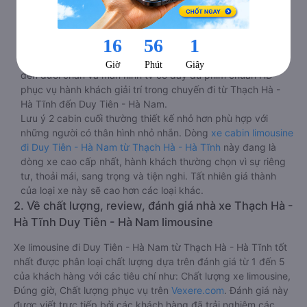
Thạch Hà - Hà Tĩnh đến Duy Tiên - Hà Nam dài. Bảng điều
khiển chính nằm ngay cạnh đầu để tiện tay tuỳ chỉnh gồm:
một cái nút to đùng để gọi tiếp viên, 2 cổng USB , 1 jack
cắm 3.5mm và 3 cái nút có biểu tượng nguồn dùng để
tắt/mở dàn đèn chính của buồng nằm chạy dọc trên đầu,
đèn dưới chân và màn hình tv có đầy đủ phim chuẩn HD
phục vụ hành khách giải trí trong chuyến đi từ Thạch Hà -
Hà Tĩnh đến Duy Tiên - Hà Nam.
Lưu ý 2 cabin cuối thường thiết kế nhỏ hơn phù hợp với
những người có thân hình nhỏ nhắn. Dòng
xe cabin limousine
đi Duy Tiên - Hà Nam từ Thạch Hà - Hà Tĩnh
này đang là
dòng xe cao cấp nhất, hành khách thường chọn vì sự riêng
tư, thoải mái, sang trọng và tiện nghi. Tất nhiên giá thành
của loại xe này sẽ cao hơn các loại khác.
2. Về chất lượng, review, đánh giá nhà xe Thạch Hà -
Hà Tĩnh Duy Tiên - Hà Nam limousine
Xe limousine đi Duy Tiên - Hà Nam từ Thạch Hà - Hà Tĩnh tốt
nhất được phân loại chất lượng dựa trên đánh giá từ 1 đến 5
của khách hàng với các tiêu chí như: Chất lượng xe limousine,
Đúng giờ, Chất lượng phục vụ trên
Vexere.com
. Đánh giá này
được viết trực tiếp bởi các khách hàng đã trải nghiệm các