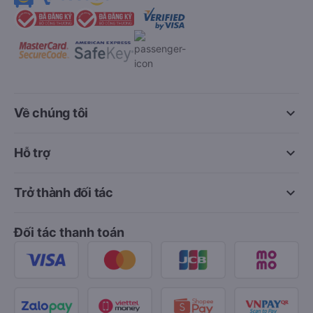
keyboard_arrow_down
Về chúng tôi
keyboard_arrow_down
Hỗ trợ
keyboard_arrow_down
Trở thành đối tác
Đối tác thanh toán