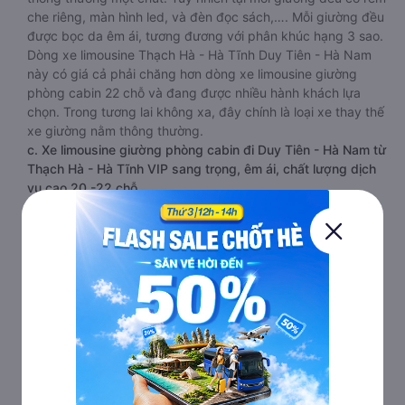
che riêng, màn hình led, và đèn đọc sách,…. Mỗi giường đều
được bọc da êm ái, tương đương với phân khúc hạng 3 sao.
Dòng xe limousine Thạch Hà - Hà Tĩnh Duy Tiên - Hà Nam
này có giá cả phải chăng hơn dòng xe limousine giường
phòng cabin 22 chỗ và đang được nhiều hành khách lựa
chọn. Trong tương lai không xa, đây chính là loại xe thay thế
xe giường nằm thông thường.
c. Xe limousine giường phòng cabin đi Duy Tiên - Hà Nam từ
Thạch Hà - Hà Tĩnh VIP sang trọng, êm ái, chất lượng dịch
vụ cao 20 -22 chỗ
Loại xe limousine giường phòng từ Thạch Hà - Hà Tĩnh đi
Duy Tiên - Hà Nam 20 - 22 chỗ được chia làm 2 tầng, 2 dãy
và 6 hàng, mỗi hàng là 2 cabin riêng biệt. Trong mỗi xe
limousine Thạch Hà - Hà Tĩnh Duy Tiên - Hà Nam cabin
được trang bị rất nhiều tiện ích phục vụ hành khách suốt
hành trình.
Mỗi phòng, cabin đều có gối nằm rời, có gối ôm, có cái mền
to hơn và dây an toàn seat belt. Giường rộng và dài hơn hai
loại trên, có thể lăn lộn thoải mái. Đặc biệt là hệ thống
massage sẽ giúp bạn thư giãn trong những giờ nằm xe