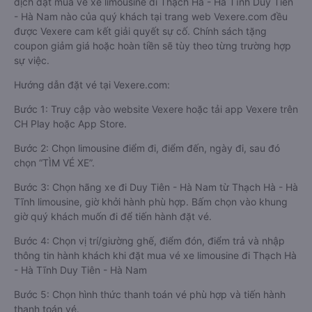
dịch đặt mua vé xe limousine đi Thạch Hà - Hà Tĩnh Duy Tiên
- Hà Nam nào của quý khách tại trang web Vexere.com đều
được Vexere cam kết giải quyết sự cố. Chính sách tặng
coupon giảm giá hoặc hoàn tiền sẽ tùy theo từng trường hợp
sự việc.
Hướng dẫn đặt vé tại Vexere.com:
Bước 1: Truy cập vào website Vexere hoặc tải app Vexere trên
CH Play hoặc App Store.
Bước 2: Chọn limousine điểm đi, điểm đến, ngày đi, sau đó
chọn “TÌM VÉ XE”.
Bước 3: Chọn hãng xe đi Duy Tiên - Hà Nam từ Thạch Hà - Hà
Tĩnh limousine, giờ khởi hành phù hợp. Bấm chọn vào khung
giờ quý khách muốn đi để tiến hành đặt vé.
Bước 4: Chọn vị trí/giường ghế, điểm đón, điểm trả và nhập
thông tin hành khách khi đặt mua vé xe limousine đi Thạch Hà
- Hà Tĩnh Duy Tiên - Hà Nam
Bước 5: Chọn hình thức thanh toán vé phù hợp và tiến hành
thanh toán vé.