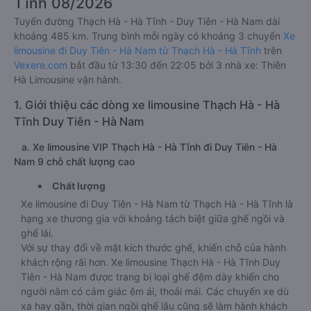
Tĩnh 08/2026
Tuyến đường Thạch Hà - Hà Tĩnh - Duy Tiên - Hà Nam dài
khoảng 485 km. Trung bình mỗi ngày có khoảng 3 chuyến
Xe
limousine đi Duy Tiên - Hà Nam từ Thạch Hà - Hà Tĩnh
trên
Vexere.com
bắt đầu từ 13:30 đến 22:05 bởi 3 nhà xe: Thiên
Hà Limousine vận hành.
1. Giới thiệu các dòng xe limousine Thạch Hà - Hà
Tĩnh Duy Tiên - Hà Nam
a. Xe limousine VIP Thạch Hà - Hà Tĩnh đi Duy Tiên - Hà
Nam 9 chỗ chất lượng cao
Chất lượng
Xe limousine đi Duy Tiên - Hà Nam từ Thạch Hà - Hà Tĩnh là
hạng xe thương gia với khoảng tách biệt giữa ghế ngồi và
ghế lái.
Với sự thay đổi về mặt kích thước ghế, khiến chỗ của hành
khách rộng rãi hơn. Xe limousine Thạch Hà - Hà Tĩnh Duy
Tiên - Hà Nam được trang bị loại ghế đệm dày khiến cho
người nằm có cảm giác êm ái, thoải mái. Các chuyến xe dù
xa hay gần, thời gian ngồi ghế lâu cũng sẽ làm hành khách