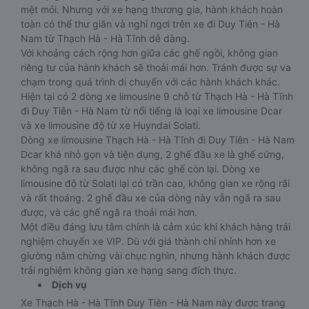
mệt mỏi. Nhưng với xe hạng thương gia, hành khách hoàn
toàn có thể thư giãn và nghỉ ngơi trên xe đi Duy Tiên - Hà
Nam từ Thạch Hà - Hà Tĩnh dễ dàng.
Với khoảng cách rộng hơn giữa các ghế ngồi, không gian
riêng tư của hành khách sẽ thoải mái hơn. Tránh được sự va
chạm trong quá trình di chuyển với các hành khách khác.
Hiện tại có 2 dòng xe limousine 9 chỗ từ Thạch Hà - Hà Tĩnh
đi Duy Tiên - Hà Nam từ nổi tiếng là loại xe limousine Dcar
và xe limousine độ từ xe Huyndai Solati.
Dòng xe limousine Thạch Hà - Hà Tĩnh đi Duy Tiên - Hà Nam
Dcar khá nhỏ gọn và tiện dụng, 2 ghế đầu xe là ghế cứng,
không ngã ra sau được như các ghế còn lại. Dòng xe
limousine độ từ Solati lại có trần cao, không gian xe rộng rãi
và rất thoáng. 2 ghế đầu xe của dòng này vẫn ngã ra sau
được, và các ghế ngã ra thoải mái hơn.
Một điều đáng lưu tâm chính là cảm xúc khi khách hàng trải
nghiệm chuyến xe VIP. Dù với giá thành chỉ nhỉnh hơn xe
giường nằm chừng vài chục nghìn, nhưng hành khách được
trải nghiệm không gian xe hạng sang đích thực.
Dịch vụ
Xe Thạch Hà - Hà Tĩnh Duy Tiên - Hà Nam này được trang