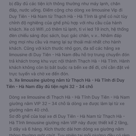
bị đầy đủ các tiện ích thông thường như máy lạnh, chăn
đắp, nước uống. Điểm cộng cho dòng xe limousine Vip đi
Duy Tiên - Hà Nam từ Thạch Hà - Hà Tĩnh là ghế có nút tùy
chỉnh độ nghiêng của ghế phù hợp với nhu cầu của hành
khách. Xe có Wifi ,có thêm tủ lạnh, ti vi led 19 inch, hệ thống
đèn chiếu sáng đọc sách, bục gác chân, v.v.. Nhằm đáp
ứng mọi nhu cầu và mang lại sự thoải mái nhất cho hành
khách. Cũng với kích thước nhỏ gọn, đa số các hãng xe
limousine đi Duy Tiên - Hà Nam đều hỗ trợ trung chuyển đón
trả khách trong khu vực nội thành Thạch Hà - Hà Tĩnh. Hành
khách không còn bị bắt buộc ra bến xe để đi, chỉ cần đặt vé
trực tuyến và chờ xe đến đón.
b. Xe limousine giường nằm từ Thạch Hà - Hà Tĩnh đi Duy
Tiên - Hà Nam đầy đủ tiện nghi 32 - 34 chỗ
Dòng xe limousine đi Thạch Hà - Hà Tĩnh Duy Tiên - Hà Nam
giường nằm VIP 32 – 34 chỗ là dòng xe được làm lại từ xe
giường nằm 40 chỗ.
Sơ đồ ghế của loại xe đi Duy Tiên - Hà Nam từ Thạch Hà -
Hà Tĩnh limousine giường nằm VIP này được thiết kế 2 tầng,
3 dãy và 6 hàng. Kích thước dài hơn dòng xe giường nằm
thông thường một chút. Tuy nhiên tại mỗi giường đều có rèm