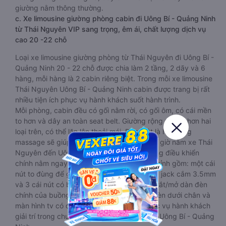
giường nằm thông thường.
c. Xe limousine giường phòng cabin đi Uông Bí - Quảng Ninh
từ Thái Nguyên VIP sang trọng, êm ái, chất lượng dịch vụ
cao 20 -22 chỗ
Loại xe limousine giường phòng từ Thái Nguyên đi Uông Bí -
Quảng Ninh 20 - 22 chỗ được chia làm 2 tầng, 2 dãy và 6
hàng, mỗi hàng là 2 cabin riêng biệt. Trong mỗi xe limousine
Thái Nguyên Uông Bí - Quảng Ninh cabin được trang bị rất
nhiều tiện ích phục vụ hành khách suốt hành trình.
Mỗi phòng, cabin đều có gối nằm rời, có gối ôm, có cái mền
to hơn và dây an toàn seat belt. Giường rộng và dài hơn hai
loại trên, có thể lăn lộn thoải mái. Đặc biệt là hệ thống
massage sẽ giúp bạn thư giãn trong những giờ nằm xe Thái
Nguyên đến Uông Bí - Quảng Ninh dài. Bảng điều khiển
chính nằm ngay cạnh đầu để tiện tay tuỳ chỉnh gồm: một cái
nút to đùng để gọi tiếp viên, 2 cổng USB , 1 jack cắm 3.5mm
và 3 cái nút có biểu tượng nguồn dùng để tắt/mở dàn đèn
chính của buồng nằm chạy dọc trên đầu, đèn dưới chân và
màn hình tv có đầy đủ phim chuẩn HD phục vụ hành khách
giải trí trong chuyến đi từ Thái Nguyên đến Uông Bí - Quảng