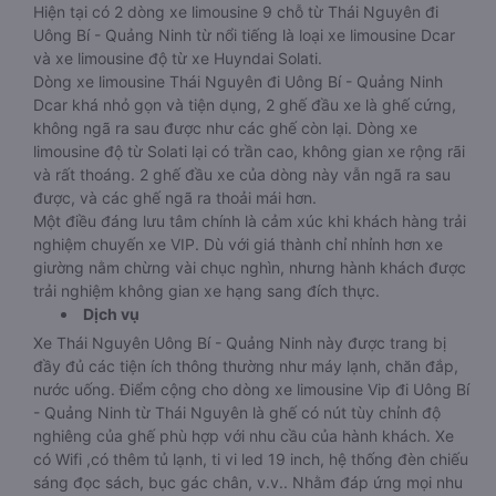
Hiện tại có 2 dòng xe limousine 9 chỗ từ Thái Nguyên đi
Uông Bí - Quảng Ninh từ nổi tiếng là loại xe limousine Dcar
và xe limousine độ từ xe Huyndai Solati.
Dòng xe limousine Thái Nguyên đi Uông Bí - Quảng Ninh
Dcar khá nhỏ gọn và tiện dụng, 2 ghế đầu xe là ghế cứng,
không ngã ra sau được như các ghế còn lại. Dòng xe
limousine độ từ Solati lại có trần cao, không gian xe rộng rãi
và rất thoáng. 2 ghế đầu xe của dòng này vẫn ngã ra sau
được, và các ghế ngã ra thoải mái hơn.
Một điều đáng lưu tâm chính là cảm xúc khi khách hàng trải
nghiệm chuyến xe VIP. Dù với giá thành chỉ nhỉnh hơn xe
giường nằm chừng vài chục nghìn, nhưng hành khách được
trải nghiệm không gian xe hạng sang đích thực.
Dịch vụ
Xe Thái Nguyên Uông Bí - Quảng Ninh này được trang bị
đầy đủ các tiện ích thông thường như máy lạnh, chăn đắp,
nước uống. Điểm cộng cho dòng xe limousine Vip đi Uông Bí
- Quảng Ninh từ Thái Nguyên là ghế có nút tùy chỉnh độ
nghiêng của ghế phù hợp với nhu cầu của hành khách. Xe
có Wifi ,có thêm tủ lạnh, ti vi led 19 inch, hệ thống đèn chiếu
sáng đọc sách, bục gác chân, v.v.. Nhằm đáp ứng mọi nhu