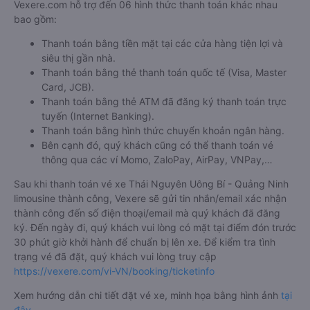
Vexere.com hỗ trợ đến 06 hình thức thanh toán khác nhau
bao gồm:
Thanh toán bằng tiền mặt tại các cửa hàng tiện lợi và
siêu thị gần nhà.
Thanh toán bằng thẻ thanh toán quốc tế (Visa, Master
Card, JCB).
Thanh toán bằng thẻ ATM đã đăng ký thanh toán trực
tuyến (Internet Banking).
Thanh toán bằng hình thức chuyển khoản ngân hàng.
Bên cạnh đó, quý khách cũng có thể thanh toán vé
thông qua các ví Momo, ZaloPay, AirPay, VNPay,…
Sau khi thanh toán vé xe Thái Nguyên Uông Bí - Quảng Ninh
limousine thành công, Vexere sẽ gửi tin nhắn/email xác nhận
thành công đến số điện thoại/email mà quý khách đã đăng
ký. Đến ngày đi, quý khách vui lòng có mặt tại điểm đón trước
30 phút giờ khởi hành để chuẩn bị lên xe. Để kiểm tra tình
trạng vé đã đặt, quý khách vui lòng truy cập
https://vexere.com/vi-VN/booking/ticketinfo
Xem hướng dẫn chi tiết đặt vé xe, minh họa bằng hình ảnh
tại
đây
.