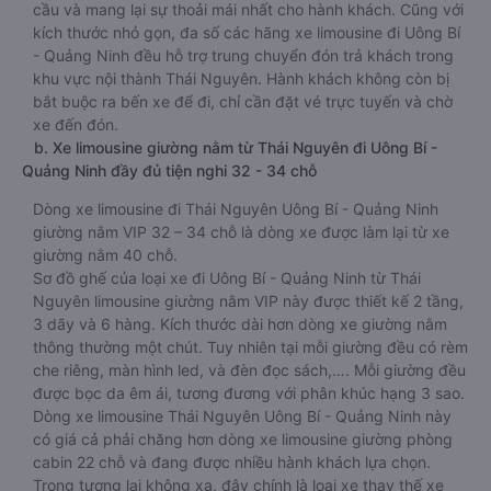
cầu và mang lại sự thoải mái nhất cho hành khách. Cũng với
kích thước nhỏ gọn, đa số các hãng xe limousine đi Uông Bí
- Quảng Ninh đều hỗ trợ trung chuyển đón trả khách trong
khu vực nội thành Thái Nguyên. Hành khách không còn bị
bắt buộc ra bến xe để đi, chỉ cần đặt vé trực tuyến và chờ
xe đến đón.
b. Xe limousine giường nằm từ Thái Nguyên đi Uông Bí -
Quảng Ninh đầy đủ tiện nghi 32 - 34 chỗ
Dòng xe limousine đi Thái Nguyên Uông Bí - Quảng Ninh
giường nằm VIP 32 – 34 chỗ là dòng xe được làm lại từ xe
giường nằm 40 chỗ.
Sơ đồ ghế của loại xe đi Uông Bí - Quảng Ninh từ Thái
Nguyên limousine giường nằm VIP này được thiết kế 2 tầng,
3 dãy và 6 hàng. Kích thước dài hơn dòng xe giường nằm
thông thường một chút. Tuy nhiên tại mỗi giường đều có rèm
che riêng, màn hình led, và đèn đọc sách,…. Mỗi giường đều
được bọc da êm ái, tương đương với phân khúc hạng 3 sao.
Dòng xe limousine Thái Nguyên Uông Bí - Quảng Ninh này
có giá cả phải chăng hơn dòng xe limousine giường phòng
cabin 22 chỗ và đang được nhiều hành khách lựa chọn.
Trong tương lai không xa, đây chính là loại xe thay thế xe