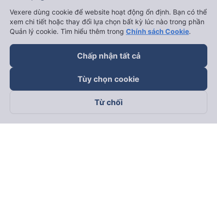
Vexere dùng cookie để website hoạt động ổn định. Bạn có thể
xem chi tiết hoặc thay đổi lựa chọn bất kỳ lúc nào trong phần
Quản lý cookie. Tìm hiểu thêm trong
Chính sách Cookie
.
Chấp nhận tất cả
Tùy chọn cookie
Từ chối
Theo dõi chúng tôi trên
Facebook
Tiktok
Youtube
Công ty TNHH Thương Mại Dịch Vụ Vexere
Địa chỉ đăng ký kinh doanh: 8C Chữ Đồng Tử, Phường Tân
Sơn Nhất, TP. Hồ Chí Minh, Việt Nam
Địa chỉ
:
Lầu 2, toà nhà H3 Circo Hoàng Diệu, 384 Hoàng Diệu,
Phường Khánh Hội, TP Hồ Chí Minh, Việt Nam