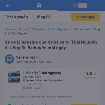
arrow_back
Tải app Vexere ngay!
Tải app Vexere
-30k
Mở app
Mở app
Nhận ưu đãi thành viên độc
-30k/ghế khi đặt vé máy bay qua
quyền
app
Thái Nguyên
Uông Bí
Chọn ngày
Vé xe khách
xe đi Quảng Ninh từ Thái Nguyên
xe limousine đi Uông
Bí từ Thái Nguyên
Vé xe Limousine của 4 nhà xe từ Thái Nguyên
đi Uông Bí
: 5 chuyến mỗi ngày
Vexere Team
Ngày cập nhật: 07/08/2026
Tuấn Kiệt (Thái Nguyên)
3.6
Ghế ngồi 15 chỗ
(16 đánh giá)
06:30 • Thành phố Thái Nguyên
2 giờ 55 phút
09:25 • Uông Bí
Xe đi quá êm ạ lái xe nhiệt tình . Xe chạy nhanh chóng