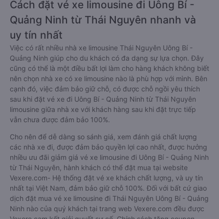
Cách đặt vé xe limousine đi Uông Bí -
Quảng Ninh từ Thái Nguyên nhanh và
uy tín nhất
Việc có rất nhiều nhà xe limousine Thái Nguyên Uông Bí -
Quảng Ninh giúp cho du khách có đa dạng sự lựa chọn. Đây
cũng có thể là một điều bất lợi làm cho hàng khách không biết
nên chọn nhà xe có xe limousine nào là phù hợp với mình. Bên
cạnh đó, việc đảm bảo giữ chỗ, có được chỗ ngồi yêu thích
sau khi đặt vé xe đi Uông Bí - Quảng Ninh từ Thái Nguyên
limousine giữa nhà xe với khách hàng sau khi đặt trực tiếp
vẫn chưa được đảm bảo 100%.
Cho nên để dễ dàng so sánh giá, xem đánh giá chất lượng
các nhà xe đi, được đảm bảo quyền lợi cao nhất, được hưởng
nhiều ưu đãi giảm giá vé xe limousine đi Uông Bí - Quảng Ninh
từ Thái Nguyên, hành khách có thể đặt mua tại website
Vexere.com- Hệ thống đặt vé xe khách chất lượng, và uy tín
nhất tại Việt Nam, đảm bảo giữ chỗ 100%. Đối với bất cứ giao
dịch đặt mua vé xe limousine đi Thái Nguyên Uông Bí - Quảng
Ninh nào của quý khách tại trang web Vexere.com đều được
Vexere cam kết giải quyết sự cố. Chính sách tặng coupon