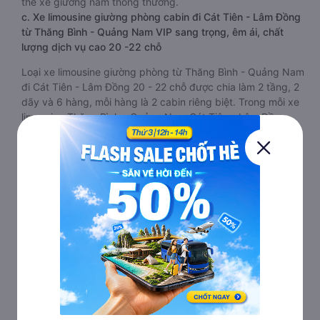
thế xe giường nằm thông thường.
c. Xe limousine giường phòng cabin đi Cát Tiên - Lâm Đồng
từ Thăng Bình - Quảng Nam VIP sang trọng, êm ái, chất
lượng dịch vụ cao 20 -22 chỗ
Loại xe limousine giường phòng từ Thăng Bình - Quảng Nam
đi Cát Tiên - Lâm Đồng 20 - 22 chỗ được chia làm 2 tầng, 2
dãy và 6 hàng, mỗi hàng là 2 cabin riêng biệt. Trong mỗi xe
limousine Thăng Bình - Quảng Nam Cát Tiên - Lâm Đồng
cabin được trang bị rất nhiều tiện ích phục vụ hành khách
suốt hành trình.
Mỗi phòng, cabin đều có gối nằm rời, có gối ôm, có cái mền
to hơn và dây an toàn seat belt. Giường rộng và dài hơn hai
loại trên, có thể lăn lộn thoải mái. Đặc biệt là hệ thống
massage sẽ giúp bạn thư giãn trong những giờ nằm xe
Thăng Bình - Quảng Nam đến Cát Tiên - Lâm Đồng dài.
Bảng điều khiển chính nằm ngay cạnh đầu để tiện tay tuỳ
chỉnh gồm: một cái nút to đùng để gọi tiếp viên, 2 cổng USB
, 1 jack cắm 3.5mm và 3 cái nút có biểu tượng nguồn dùng
để tắt/mở dàn đèn chính của buồng nằm chạy dọc trên đầu,
đèn dưới chân và màn hình tv có đầy đủ phim chuẩn HD
phục vụ hành khách giải trí trong chuyến đi từ Thăng Bình -