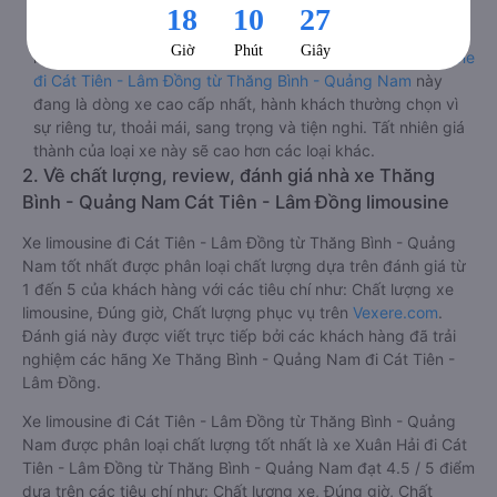
Quảng Nam đến Cát Tiên - Lâm Đồng.
Lưu ý 2 cabin cuối thường thiết kế nhỏ hơn phù hợp với
những người có thân hình nhỏ nhắn. Dòng
xe cabin limousine
đi Cát Tiên - Lâm Đồng từ Thăng Bình - Quảng Nam
này
đang là dòng xe cao cấp nhất, hành khách thường chọn vì
sự riêng tư, thoải mái, sang trọng và tiện nghi. Tất nhiên giá
thành của loại xe này sẽ cao hơn các loại khác.
2. Về chất lượng, review, đánh giá nhà xe Thăng
Bình - Quảng Nam Cát Tiên - Lâm Đồng limousine
Xe limousine đi Cát Tiên - Lâm Đồng từ Thăng Bình - Quảng
Nam tốt nhất được phân loại chất lượng dựa trên đánh giá từ
1 đến 5 của khách hàng với các tiêu chí như: Chất lượng xe
limousine, Đúng giờ, Chất lượng phục vụ trên
Vexere.com
.
Đánh giá này được viết trực tiếp bởi các khách hàng đã trải
nghiệm các hãng Xe Thăng Bình - Quảng Nam đi Cát Tiên -
Lâm Đồng.
Xe limousine đi Cát Tiên - Lâm Đồng từ Thăng Bình - Quảng
Nam được phân loại chất lượng tốt nhất là xe Xuân Hải đi Cát
Tiên - Lâm Đồng từ Thăng Bình - Quảng Nam đạt 4.5 / 5 điểm
dựa trên các tiêu chí như: Chất lượng xe, Đúng giờ, Chất