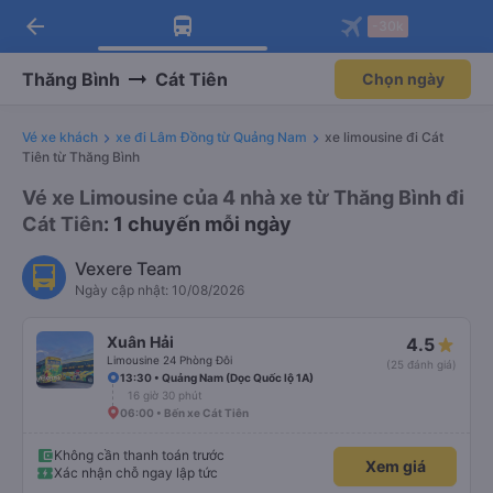
arrow_back
Tải app Vexere ngay!
Tải app Vexere
-30k
Mở app
Mở app
Nhận ưu đãi thành viên độc
-30k/ghế khi đặt vé máy bay qua
quyền
app
Thăng Bình
Cát Tiên
Chọn ngày
Vé xe khách
xe đi Lâm Đồng từ Quảng Nam
xe limousine đi Cát
Tiên từ Thăng Bình
Vé xe Limousine của 4 nhà xe từ Thăng Bình đi
Cát Tiên
: 1 chuyến mỗi ngày
Vexere Team
Ngày cập nhật: 10/08/2026
Xuân Hải
4.5
Limousine 24 Phòng Đôi
(25 đánh giá)
13:30 • Quảng Nam (Dọc Quốc lộ 1A)
16 giờ 30 phút
06:00 • Bến xe Cát Tiên
Không cần thanh toán trước
Xem giá
Xác nhận chỗ ngay lập tức