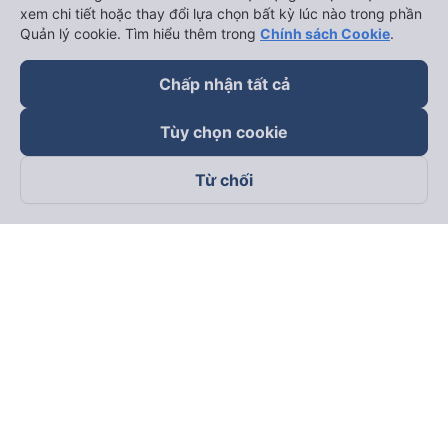
xem chi tiết hoặc thay đổi lựa chọn bất kỳ lúc nào trong phần
Quản lý cookie. Tìm hiểu thêm trong
Chính sách Cookie
.
Chấp nhận tất cả
Tùy chọn cookie
Từ chối
Theo dõi chúng tôi trên
Facebook
Tiktok
Youtube
Công ty TNHH Thương Mại Dịch Vụ Vexere
Địa chỉ đăng ký kinh doanh: 8C Chữ Đồng Tử, Phường Tân
Sơn Nhất, TP. Hồ Chí Minh, Việt Nam
Địa chỉ
:
Lầu 2, toà nhà H3 Circo Hoàng Diệu, 384 Hoàng Diệu,
Phường Khánh Hội, TP Hồ Chí Minh, Việt Nam
Tầng 3, toà nhà 101 Láng Hạ, 101 Láng Hạ, Phường Láng, TP.
Hà Nội, Việt Nam