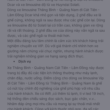
Dcar và xe limousine độ từ xe Huyndai Solati.
Dòng xe limousine Thăng Bình - Quảng Nam đi Cát Tiên -
Lâm Đồng Dcar khá nhỏ gọn và tiện dụng, 2 ghế đầu xe là
ghế cứng, không ngã ra sau được như các ghế còn lại. Dòng
xe limousine độ từ Solati lại có trần cao, không gian xe rộng
rãi và rất thoáng. 2 ghế đầu xe của dòng này vẫn ngã ra sau
được, và các ghế ngã ra thoải mái hơn.
Một điều đáng lưu tâm chính là cảm xúc khi khách hàng trải
nghiệm chuyến xe VIP. Dù với giá thành chỉ nhỉnh hơn xe
giường nằm chừng vài chục nghìn, nhưng hành khách được
trải nghiệm không gian xe hạng sang đích thực.
Dịch vụ
Xe Thăng Bình - Quảng Nam Cát Tiên - Lâm Đồng này được
trang bị đầy đủ các tiện ích thông thường như máy lạnh,
chăn đắp, nước uống. Điểm cộng cho dòng xe limousine Vip
đi Cát Tiên - Lâm Đồng từ Thăng Bình - Quảng Nam là ghế
có nút tùy chỉnh độ nghiêng của ghế phù hợp với nhu cầu
của hành khách. Xe có Wifi ,có thêm tủ lạnh, ti vi led 19 inch,
hệ thống đèn chiếu sáng đọc sách, bục gác chân, v.v..
Nhằm đáp ứng mọi nhu cầu và mang lại sự thoải mái nhất
cho hành khách. Cũng với kích thước nhỏ gọn, đa số các