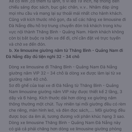
Xe có Wifi ,có thêm tủ lạnh, ti vi led 19 inch, hệ thống đèn
chiếu sáng đọc sách, bục gác chân, v.v.. Nhằm đáp ứng
mọi nhu cầu và mang lại sự thoải mái nhất cho hành khách.
Cũng với kích thước nhỏ gọn, đa số các hãng xe limousine đi
Đà Nẵng đều hỗ trợ trung chuyển đón trả khách trong khu
vực nội thành Thăng Bình - Quảng Nam. Hành khách không
còn bị bắt buộc ra bến xe để đi, chỉ cần đặt vé trực tuyến
và chờ xe đến đón.
b. Xe limousine giường nằm từ Thăng Bình - Quảng Nam đi
Đà Nẵng đầy đủ tiện nghi 32 - 34 chỗ
Dòng xe limousine đi Thăng Bình - Quảng Nam Đà Nẵng
giường nằm VIP 32 – 34 chỗ là dòng xe được làm lại từ xe
giường nằm 40 chỗ.
Sơ đồ ghế của loại xe đi Đà Nẵng từ Thăng Bình - Quảng
Nam limousine giường nằm VIP này được thiết kế 2 tầng, 3
dãy và 6 hàng. Kích thước dài hơn dòng xe giường nằm
thông thường một chút. Tuy nhiên tại mỗi giường đều có rèm
che riêng, màn hình led, và đèn đọc sách,…. Mỗi giường đều
được bọc da êm ái, tương đương với phân khúc hạng 3 sao.
Dòng xe limousine Thăng Bình - Quảng Nam Đà Nẵng này
có giá cả phải chăng hơn dòng xe limousine giường phòng