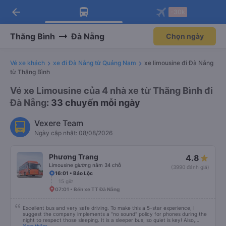
arrow_back
Tải app Vexere ngay!
Tải app Vexere
-30k
Mở app
Mở app
Nhận ưu đãi thành viên độc
-30k/ghế khi đặt vé máy bay qua
quyền
app
Thăng Bình
Đà Nẵng
Chọn ngày
Vé xe khách
xe đi Đà Nẵng từ Quảng Nam
xe limousine đi Đà Nẵng
từ Thăng Bình
Vé xe Limousine của 4 nhà xe từ Thăng Bình đi
Đà Nẵng
: 33 chuyến mỗi ngày
Vexere Team
Ngày cập nhật: 08/08/2026
Phương Trang
4.8
Limousine giường nằm 34 chỗ
(3990 đánh giá)
16:01 • Bảo Lộc
15 giờ
07:01 • Bến xe TT Đà Nẵng
Excellent bus and very safe driving. To make this a 5-star experience, I
suggest the company implements a "no sound" policy for phones during the
night to respect those sleeping. It is a sleeper bus, so quiet is key! Also,