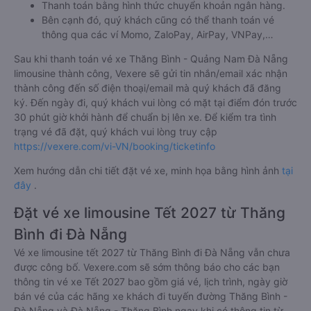
Thanh toán bằng hình thức chuyển khoản ngân hàng.
Bên cạnh đó, quý khách cũng có thể thanh toán vé
thông qua các ví Momo, ZaloPay, AirPay, VNPay,…
Sau khi thanh toán vé xe Thăng Bình - Quảng Nam Đà Nẵng
limousine thành công, Vexere sẽ gửi tin nhắn/email xác nhận
thành công đến số điện thoại/email mà quý khách đã đăng
ký. Đến ngày đi, quý khách vui lòng có mặt tại điểm đón trước
30 phút giờ khởi hành để chuẩn bị lên xe. Để kiểm tra tình
trạng vé đã đặt, quý khách vui lòng truy cập
https://vexere.com/vi-VN/booking/ticketinfo
Xem hướng dẫn chi tiết đặt vé xe, minh họa bằng hình ảnh
tại
đây
.
Đặt vé xe limousine Tết 2027 từ Thăng
Bình đi Đà Nẵng
Vé xe limousine tết 2027 từ Thăng Bình đi Đà Nẵng vẫn chưa
được công bố. Vexere.com sẽ sớm thông báo cho các bạn
thông tin vé xe Tết 2027 bao gồm giá vé, lịch trình, ngày giờ
bán vé của các hãng xe khách đi tuyến đường Thăng Bình -
Đà Nẵng và Đà Nẵng - Thăng Bình ngay khi có thông tin từ