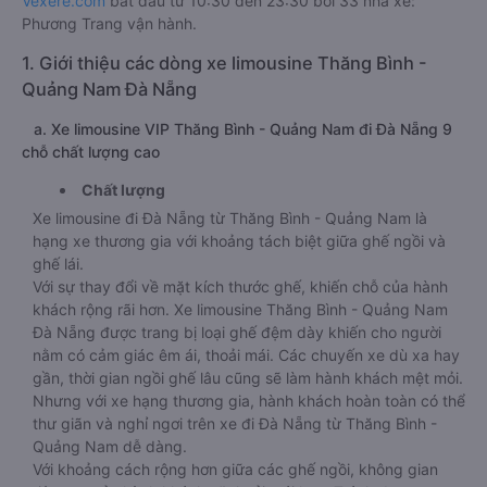
Vexere.com
bắt đầu từ 10:30 đến 23:30 bởi 33 nhà xe:
Phương Trang vận hành.
1. Giới thiệu các dòng xe limousine Thăng Bình -
Quảng Nam Đà Nẵng
a. Xe limousine VIP Thăng Bình - Quảng Nam đi Đà Nẵng 9
chỗ chất lượng cao
Chất lượng
Xe limousine đi Đà Nẵng từ Thăng Bình - Quảng Nam là
hạng xe thương gia với khoảng tách biệt giữa ghế ngồi và
ghế lái.
Với sự thay đổi về mặt kích thước ghế, khiến chỗ của hành
khách rộng rãi hơn. Xe limousine Thăng Bình - Quảng Nam
Đà Nẵng được trang bị loại ghế đệm dày khiến cho người
nằm có cảm giác êm ái, thoải mái. Các chuyến xe dù xa hay
gần, thời gian ngồi ghế lâu cũng sẽ làm hành khách mệt mỏi.
Nhưng với xe hạng thương gia, hành khách hoàn toàn có thể
thư giãn và nghỉ ngơi trên xe đi Đà Nẵng từ Thăng Bình -
Quảng Nam dễ dàng.
Với khoảng cách rộng hơn giữa các ghế ngồi, không gian