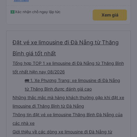
please display the Wi-Fi password clearly inside the cabin for convenience. I
Xem thêm
would definitely ride with them again! -------------- ​ Xe chất lượng tốt và
tài xế lái xe rất an toàn. Để dịch vụ hoàn hảo hơn, tôi góp ý nhà xe nên có
quy định rõ ràng về việc giữ im lặng (tắt âm thanh điện thoại) vào ban đêm
Xác nhận chỗ ngay lập tức
Xem giá
để tránh làm phiền hành khách khác ngủ. Ngoài ra, nhà xe nên dán sẵn mật
khẩu Wi-Fi trong xe để hành khách dễ dàng sử dụng. Tôi vẫn sẽ tiếp tục ủng
hộ nhà xe trong tương lai!
Đặt vé xe limousine đi Đà Nẵng từ Thăng
Bình giá tốt nhất
Tổng hợp TOP 1 xe limousine đi Đà Nẵng từ Thăng Bình
tốt nhất hiện nay 08/2026
🚌 1. Xe Phương Trang: xe limousine đi Đà Nẵng
từ Thăng Bình được đánh giá cao
Những thắc mắc mà hàng khách thường gặp khi đặt xe
limousine đi Thăng Bình từ Đà Nẵng
Thông tin đặt vé xe limousine Thăng Bình Đà Nẵng của
các nhà xe
Giới thiệu về các dòng xe limousine đi Đà Nẵng từ