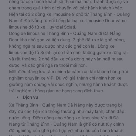
riêng tư của hành khách sẽ thoải mái hơn. Tránh được sự va
chạm trong quá trình di chuyển với các hành khách khác.
Hiện tại có 2 dòng xe limousine 9 chỗ từ Thăng Bình - Quảng
Nam đi Đà Nẵng từ nổi tiếng là loại xe limousine Dcar và xe
limousine độ từ xe Huyndai Solati.
Dòng xe limousine Thăng Bình - Quảng Nam đi Đà Nẵng
Dcar khá nhỏ gọn và tiện dụng, 2 ghế đầu xe là ghế cứng,
không ngã ra sau được như các ghế còn lại. Dòng xe
limousine độ từ Solati lại có trần cao, không gian xe rộng rãi
và rất thoáng. 2 ghế đầu xe của dòng này vẫn ngã ra sau
được, và các ghế ngã ra thoải mái hơn.
Một điều đáng lưu tâm chính là cảm xúc khi khách hàng trải
nghiệm chuyến xe VIP. Dù với giá thành chỉ nhỉnh hơn xe
giường nằm chừng vài chục nghìn, nhưng hành khách được
trải nghiệm không gian xe hạng sang đích thực.
Dịch vụ
Xe Thăng Bình - Quảng Nam Đà Nẵng này được trang bị
đầy đủ các tiện ích thông thường như máy lạnh, chăn đắp,
nước uống. Điểm cộng cho dòng xe limousine Vip đi Đà
Nẵng từ Thăng Bình - Quảng Nam là ghế có nút tùy chỉnh
độ nghiêng của ghế phù hợp với nhu cầu của hành khách.