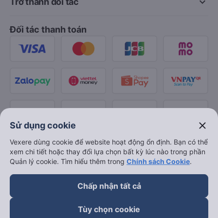
keyboard_arrow_down
Trở thành đối tác
Đối tác thanh toán
close
Sử dụng cookie
Vexere dùng cookie để website hoạt động ổn định. Bạn có thể
xem chi tiết hoặc thay đổi lựa chọn bất kỳ lúc nào trong phần
Quản lý cookie. Tìm hiểu thêm trong
Chính sách Cookie
.
Chấp nhận tất cả
Tùy chọn cookie