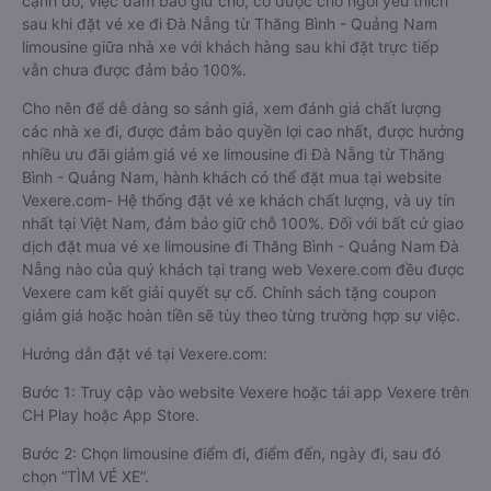
cạnh đó, việc đảm bảo giữ chỗ, có được chỗ ngồi yêu thích
sau khi đặt vé xe đi Đà Nẵng từ Thăng Bình - Quảng Nam
limousine giữa nhà xe với khách hàng sau khi đặt trực tiếp
vẫn chưa được đảm bảo 100%.
Cho nên để dễ dàng so sánh giá, xem đánh giá chất lượng
các nhà xe đi, được đảm bảo quyền lợi cao nhất, được hưởng
nhiều ưu đãi giảm giá vé xe limousine đi Đà Nẵng từ Thăng
Bình - Quảng Nam, hành khách có thể đặt mua tại website
Vexere.com- Hệ thống đặt vé xe khách chất lượng, và uy tín
nhất tại Việt Nam, đảm bảo giữ chỗ 100%. Đối với bất cứ giao
dịch đặt mua vé xe limousine đi Thăng Bình - Quảng Nam Đà
Nẵng nào của quý khách tại trang web Vexere.com đều được
Vexere cam kết giải quyết sự cố. Chính sách tặng coupon
giảm giá hoặc hoàn tiền sẽ tùy theo từng trường hợp sự việc.
Hướng dẫn đặt vé tại Vexere.com:
Bước 1: Truy cập vào website Vexere hoặc tải app Vexere trên
CH Play hoặc App Store.
Bước 2: Chọn limousine điểm đi, điểm đến, ngày đi, sau đó
chọn “TÌM VÉ XE”.