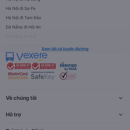
Hà Nội đi Sa Pa
Hà Nội đi Tam Đảo
Đà Nẵng đi Hội An
Đà Nẵng đi Huế
Hải Phòng đi Hà Nội
Xem tất cả tuyến đường
keyboard_arrow_down
Về chúng tôi
keyboard_arrow_down
Hỗ trợ