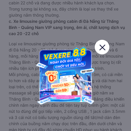
cabin 22 chỗ và đang được nhiều hành khách lựa chọn.
Trong tương lai không xa, đây chính là loại xe thay thế xe
giường nằm thông thường.
c. Xe limousine giường phòng cabin đi Đà Nẵng từ Thăng
Bình - Quảng Nam VIP sang trọng, êm ái, chất lượng dịch vụ
cao 20 -22 chỗ
Loại xe limousine giường phòng từ Thăng Bình - Quảng Nam
đi Đà Nẵng 20 - 22 chỗ được chia làm 2 tầng, 2 dãy và 6
hàng, mỗi hàng là 2 cabin riêng biệt. Trong mỗi xe limousine
Thăng Bình - Quảng Nam Đà Nẵng cabin được trang bị rất
nhiều tiện ích phục vụ hành khách suốt hành trình.
Mỗi phòng, cabin đều có gối nằm rời, có gối ôm, có cái mền
to hơn và dây an toàn seat belt. Giường rộng và dài hơn hai
loại trên, có thể lăn lộn thoải mái. Đặc biệt là hệ thống
massage sẽ giúp bạn thư giãn trong những giờ nằm xe
Thăng Bình - Quảng Nam đến Đà Nẵng dài. Bảng điều khiển
chính nằm ngay cạnh đầu để tiện tay tuỳ chỉnh gồm: một cái
nút to đùng để gọi tiếp viên, 2 cổng USB , 1 jack cắm 3.5mm
và 3 cái nút có biểu tượng nguồn dùng để tắt/mở dàn đèn
chính của buồng nằm chạy dọc trên đầu, đèn dưới chân và
màn hình tv có đầy đủ phim chuẩn HD phục vụ hành khách