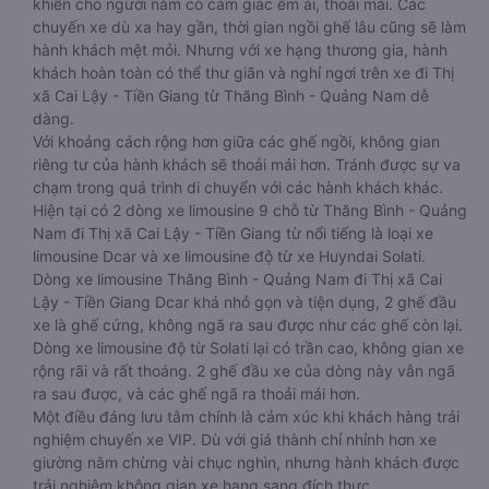
khiến cho người nằm có cảm giác êm ái, thoải mái. Các
chuyến xe dù xa hay gần, thời gian ngồi ghế lâu cũng sẽ làm
hành khách mệt mỏi. Nhưng với xe hạng thương gia, hành
khách hoàn toàn có thể thư giãn và nghỉ ngơi trên xe đi Thị
xã Cai Lậy - Tiền Giang từ Thăng Bình - Quảng Nam dễ
dàng.
Với khoảng cách rộng hơn giữa các ghế ngồi, không gian
riêng tư của hành khách sẽ thoải mái hơn. Tránh được sự va
chạm trong quá trình di chuyển với các hành khách khác.
Hiện tại có 2 dòng xe limousine 9 chỗ từ Thăng Bình - Quảng
Nam đi Thị xã Cai Lậy - Tiền Giang từ nổi tiếng là loại xe
limousine Dcar và xe limousine độ từ xe Huyndai Solati.
Dòng xe limousine Thăng Bình - Quảng Nam đi Thị xã Cai
Lậy - Tiền Giang Dcar khá nhỏ gọn và tiện dụng, 2 ghế đầu
xe là ghế cứng, không ngã ra sau được như các ghế còn lại.
Dòng xe limousine độ từ Solati lại có trần cao, không gian xe
rộng rãi và rất thoáng. 2 ghế đầu xe của dòng này vẫn ngã
ra sau được, và các ghế ngã ra thoải mái hơn.
Một điều đáng lưu tâm chính là cảm xúc khi khách hàng trải
nghiệm chuyến xe VIP. Dù với giá thành chỉ nhỉnh hơn xe
giường nằm chừng vài chục nghìn, nhưng hành khách được
trải nghiệm không gian xe hạng sang đích thực.