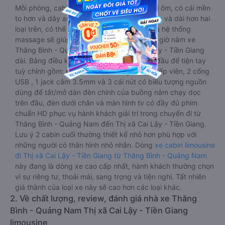
Mỗi phòng, cabin đều có gối nằm rời, có gối ôm, có cái mền
to hơn và dây an toàn seat belt. Giường rộng và dài hơn hai
loại trên, có thể lăn lộn thoải mái. Đặc biệt là hệ thống
massage sẽ giúp bạn thư giãn trong những giờ nằm xe
Thăng Bình - Quảng Nam đến Thị xã Cai Lậy - Tiền Giang
dài. Bảng điều khiển chính nằm ngay cạnh đầu để tiện tay
tuỳ chỉnh gồm: một cái nút to đùng để gọi tiếp viên, 2 cổng
USB , 1 jack cắm 3.5mm và 3 cái nút có biểu tượng nguồn
dùng để tắt/mở dàn đèn chính của buồng nằm chạy dọc
trên đầu, đèn dưới chân và màn hình tv có đầy đủ phim
chuẩn HD phục vụ hành khách giải trí trong chuyến đi từ
Thăng Bình - Quảng Nam đến Thị xã Cai Lậy - Tiền Giang.
Lưu ý 2 cabin cuối thường thiết kế nhỏ hơn phù hợp với
những người có thân hình nhỏ nhắn. Dòng
xe cabin limousine
đi Thị xã Cai Lậy - Tiền Giang từ Thăng Bình - Quảng Nam
này đang là dòng xe cao cấp nhất, hành khách thường chọn
vì sự riêng tư, thoải mái, sang trọng và tiện nghi. Tất nhiên
giá thành của loại xe này sẽ cao hơn các loại khác.
2. Về chất lượng, review, đánh giá nhà xe Thăng
Bình - Quảng Nam Thị xã Cai Lậy - Tiền Giang
limousine