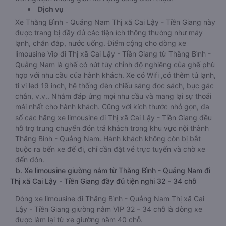
Dịch vụ
Xe Thăng Bình - Quảng Nam Thị xã Cai Lậy - Tiền Giang này
được trang bị đầy đủ các tiện ích thông thường như máy
lạnh, chăn đắp, nước uống. Điểm cộng cho dòng xe
limousine Vip đi Thị xã Cai Lậy - Tiền Giang từ Thăng Bình -
Quảng Nam là ghế có nút tùy chỉnh độ nghiêng của ghế phù
hợp với nhu cầu của hành khách. Xe có Wifi ,có thêm tủ lạnh,
ti vi led 19 inch, hệ thống đèn chiếu sáng đọc sách, bục gác
chân, v.v.. Nhằm đáp ứng mọi nhu cầu và mang lại sự thoải
mái nhất cho hành khách. Cũng với kích thước nhỏ gọn, đa
số các hãng xe limousine đi Thị xã Cai Lậy - Tiền Giang đều
hỗ trợ trung chuyển đón trả khách trong khu vực nội thành
Thăng Bình - Quảng Nam. Hành khách không còn bị bắt
buộc ra bến xe để đi, chỉ cần đặt vé trực tuyến và chờ xe
đến đón.
b. Xe limousine giường nằm từ Thăng Bình - Quảng Nam đi
Thị xã Cai Lậy - Tiền Giang đầy đủ tiện nghi 32 - 34 chỗ
Dòng xe limousine đi Thăng Bình - Quảng Nam Thị xã Cai
Lậy - Tiền Giang giường nằm VIP 32 – 34 chỗ là dòng xe
được làm lại từ xe giường nằm 40 chỗ.