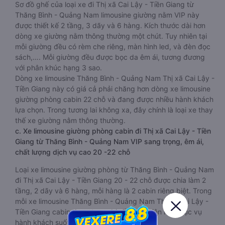
Sơ đồ ghế của loại xe đi Thị xã Cai Lậy - Tiền Giang từ
Thăng Bình - Quảng Nam limousine giường nằm VIP này
được thiết kế 2 tầng, 3 dãy và 6 hàng. Kích thước dài hơn
dòng xe giường nằm thông thường một chút. Tuy nhiên tại
mỗi giường đều có rèm che riêng, màn hình led, và đèn đọc
sách,…. Mỗi giường đều được bọc da êm ái, tương đương
với phân khúc hạng 3 sao.
Dòng xe limousine Thăng Bình - Quảng Nam Thị xã Cai Lậy -
Tiền Giang này có giá cả phải chăng hơn dòng xe limousine
giường phòng cabin 22 chỗ và đang được nhiều hành khách
lựa chọn. Trong tương lai không xa, đây chính là loại xe thay
thế xe giường nằm thông thường.
c. Xe limousine giường phòng cabin đi Thị xã Cai Lậy - Tiền
Giang từ Thăng Bình - Quảng Nam VIP sang trọng, êm ái,
chất lượng dịch vụ cao 20 -22 chỗ
Loại xe limousine giường phòng từ Thăng Bình - Quảng Nam
đi Thị xã Cai Lậy - Tiền Giang 20 - 22 chỗ được chia làm 2
tầng, 2 dãy và 6 hàng, mỗi hàng là 2 cabin riêng biệt. Trong
mỗi xe limousine Thăng Bình - Quảng Nam Thị xã Cai Lậy -
Tiền Giang cabin được trang bị rất nhiều tiện ích phục vụ
hành khách suốt hành trình.