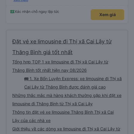
hộ và giới thiệu cho người thân sử dụng dịch vụ của nhà xe này
Xem thêm
Xác nhận chỗ ngay lập tức
Xem giá
Đặt vé xe limousine đi Thị xã Cai Lậy từ
Thăng Bình giá tốt nhất
Tổng hợp TOP 1 xe limousine đi Thị xã Cai Lậy từ
Thăng Bình tốt nhất hiện nay 08/2026
🚌 1. Xe Bốn Luyện Express: xe limousine đi Thị xã
Cai Lậy từ Thăng Bình được đánh giá cao
Những thắc mắc mà hàng khách thường gặp khi đặt xe
limousine đi Thăng Bình từ Thị xã Cai Lậy
Thông tin đặt vé xe limousine Thăng Bình Thị xã Cai
Lậy của các nhà xe
Giới thiệu về các dòng xe limousine đi Thị xã Cai Lậy từ