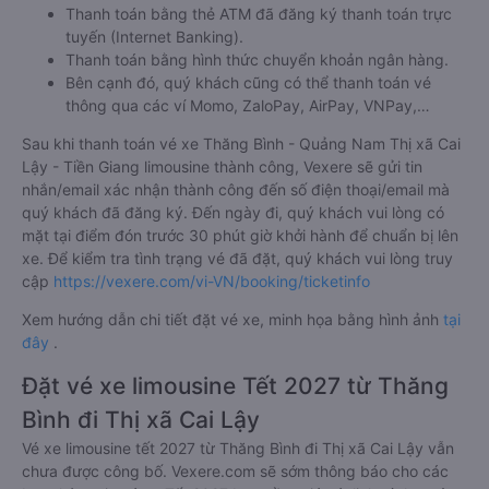
Thanh toán bằng thẻ ATM đã đăng ký thanh toán trực
tuyến (Internet Banking).
Thanh toán bằng hình thức chuyển khoản ngân hàng.
Bên cạnh đó, quý khách cũng có thể thanh toán vé
thông qua các ví Momo, ZaloPay, AirPay, VNPay,…
Sau khi thanh toán vé xe Thăng Bình - Quảng Nam Thị xã Cai
Lậy - Tiền Giang limousine thành công, Vexere sẽ gửi tin
nhắn/email xác nhận thành công đến số điện thoại/email mà
quý khách đã đăng ký. Đến ngày đi, quý khách vui lòng có
mặt tại điểm đón trước 30 phút giờ khởi hành để chuẩn bị lên
xe. Để kiểm tra tình trạng vé đã đặt, quý khách vui lòng truy
cập
https://vexere.com/vi-VN/booking/ticketinfo
Xem hướng dẫn chi tiết đặt vé xe, minh họa bằng hình ảnh
tại
đây
.
Đặt vé xe limousine Tết 2027 từ Thăng
Bình đi Thị xã Cai Lậy
Vé xe limousine tết 2027 từ Thăng Bình đi Thị xã Cai Lậy vẫn
chưa được công bố. Vexere.com sẽ sớm thông báo cho các