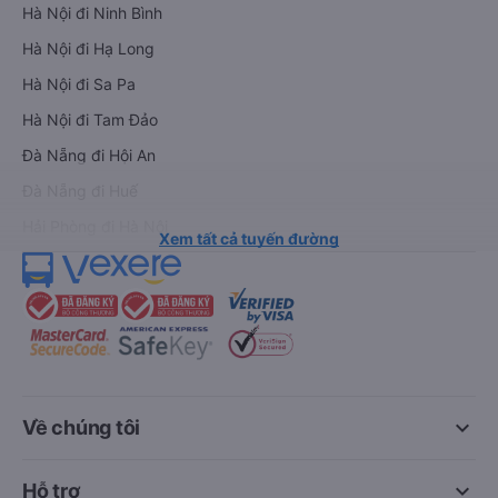
Hà Nội đi Ninh Bình
Hà Nội đi Hạ Long
Hà Nội đi Sa Pa
Hà Nội đi Tam Đảo
Đà Nẵng đi Hội An
Đà Nẵng đi Huế
Hải Phòng đi Hà Nội
Xem tất cả tuyến đường
keyboard_arrow_down
Về chúng tôi
keyboard_arrow_down
Hỗ trợ