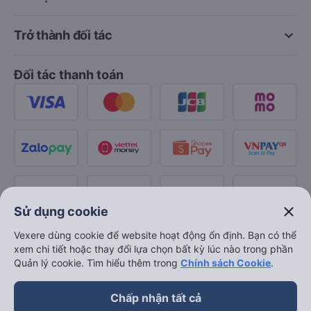
keyboard_arrow_down
Trở thành đối tác
Đối tác thanh toán
close
Sử dụng cookie
Vexere dùng cookie để website hoạt động ổn định. Bạn có thể
xem chi tiết hoặc thay đổi lựa chọn bất kỳ lúc nào trong phần
Quản lý cookie. Tìm hiểu thêm trong
Chính sách Cookie
.
Chấp nhận tất cả