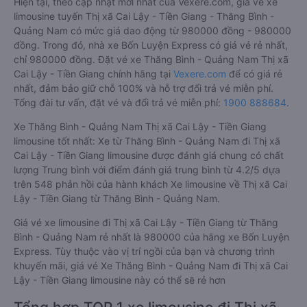
Hiện tại, theo cập nhật mới nhất của Vexere.com, giá vé xe
limousine tuyến Thị xã Cai Lậy - Tiền Giang - Thăng Bình -
Quảng Nam có mức giá dao động từ 980000 đồng - 980000
đồng. Trong đó, nhà xe Bốn Luyện Express có giá vé rẻ nhất,
chỉ 980000 đồng. Đặt vé xe Thăng Bình - Quảng Nam Thị xã
Cai Lậy - Tiền Giang chính hãng tại
Vexere.com
để có giá rẻ
nhất, đảm bảo giữ chỗ 100% và hỗ trợ đổi trả vé miễn phí.
Tổng đài tư vấn, đặt vé và đổi trả vé miễn phí:
1900 888684
.
Xe Thăng Bình - Quảng Nam Thị xã Cai Lậy - Tiền Giang
limousine tốt nhất: Xe từ Thăng Bình - Quảng Nam đi Thị xã
Cai Lậy - Tiền Giang limousine được đánh giá chung có chất
lượng Trung bình với điểm đánh giá trung bình từ 4.2/5 dựa
trên 548 phản hồi của hành khách Xe limousine về Thị xã Cai
Lậy - Tiền Giang từ Thăng Bình - Quảng Nam.
Giá vé xe limousine đi Thị xã Cai Lậy - Tiền Giang từ Thăng
Bình - Quảng Nam rẻ nhất là 980000 của hãng xe Bốn Luyện
Express. Tùy thuộc vào vị trí ngồi của bạn và chương trình
khuyến mãi, giá vé Xe Thăng Bình - Quảng Nam đi Thị xã Cai
Lậy - Tiền Giang limousine này có thể sẽ rẻ hơn