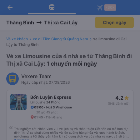
arrow_back
Tải app Vexere ngay!
Tải app Vexere
-30k
Mở app
Mở app
Nhận ưu đãi thành viên độc
-30k/ghế khi đặt vé máy bay qua
quyền
app
Thăng Bình
Thị xã Cai Lậy
Chọn ngày
Vé xe khách
xe đi Tiền Giang từ Quảng Nam
xe limousine đi Cai
Lậy từ Thăng Bình
Vé xe Limousine của 4 nhà xe từ Thăng Bình đi
Thị xã Cai Lậy
: 1 chuyến mỗi ngày
Vexere Team
Ngày cập nhật: 07/08/2026
Bốn Luyện Express
4.2
Limousine 24 Phòng
(548 đánh giá)
05:00 • Ngã 3 Vinahouse
20 giờ 45 phút
01:45 • Tiền Giang
Trải nghiệm tốt Nhân viên vui vẻ lịch sự và thân thiện Giờ đến có trễ hơn dự
định 1h, vì xe phải dừng nhiều và lên xuống hàng hóa và rước hành khách,
nói chung là tối thấy yên tâm khi sử dụng dịch vụ của nhà xe này, và sẽ ủng