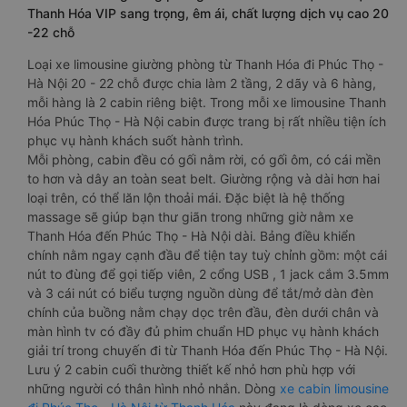
Thanh Hóa VIP sang trọng, êm ái, chất lượng dịch vụ cao 20
-22 chỗ
Loại xe limousine giường phòng từ Thanh Hóa đi Phúc Thọ -
Hà Nội 20 - 22 chỗ được chia làm 2 tầng, 2 dãy và 6 hàng,
mỗi hàng là 2 cabin riêng biệt. Trong mỗi xe limousine Thanh
Hóa Phúc Thọ - Hà Nội cabin được trang bị rất nhiều tiện ích
phục vụ hành khách suốt hành trình.
Mỗi phòng, cabin đều có gối nằm rời, có gối ôm, có cái mền
to hơn và dây an toàn seat belt. Giường rộng và dài hơn hai
loại trên, có thể lăn lộn thoải mái. Đặc biệt là hệ thống
massage sẽ giúp bạn thư giãn trong những giờ nằm xe
Thanh Hóa đến Phúc Thọ - Hà Nội dài. Bảng điều khiển
chính nằm ngay cạnh đầu để tiện tay tuỳ chỉnh gồm: một cái
nút to đùng để gọi tiếp viên, 2 cổng USB , 1 jack cắm 3.5mm
và 3 cái nút có biểu tượng nguồn dùng để tắt/mở dàn đèn
chính của buồng nằm chạy dọc trên đầu, đèn dưới chân và
màn hình tv có đầy đủ phim chuẩn HD phục vụ hành khách
giải trí trong chuyến đi từ Thanh Hóa đến Phúc Thọ - Hà Nội.
Lưu ý 2 cabin cuối thường thiết kế nhỏ hơn phù hợp với
những người có thân hình nhỏ nhắn. Dòng
xe cabin limousine