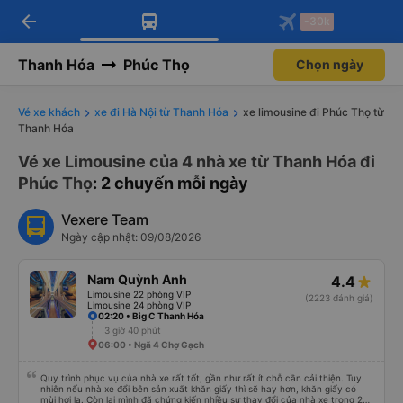
arrow_back
Tải app Vexere ngay!
Tải app Vexere
-30k
Mở app
Mở app
Nhận ưu đãi thành viên độc
-30k/ghế khi đặt vé máy bay qua
quyền
app
Thanh Hóa
Phúc Thọ
Chọn ngày
Vé xe khách
xe đi Hà Nội từ Thanh Hóa
xe limousine đi Phúc Thọ từ
Thanh Hóa
Vé xe Limousine của 4 nhà xe từ Thanh Hóa đi
Phúc Thọ
: 2 chuyến mỗi ngày
Vexere Team
Ngày cập nhật: 09/08/2026
Nam Quỳnh Anh
4.4
Limousine 22 phòng VIP
(2223 đánh giá)
Limousine 24 phòng VIP
02:20 • Big C Thanh Hóa
3 giờ 40 phút
06:00 • Ngã 4 Chợ Gạch
Quy trình phục vụ của nhà xe rất tốt, gần như rất ít chỗ cần cải thiện. Tuy
nhiên nếu nhà xe đổi bên sản xuất khăn giấy thì sẽ hay hơn, khăn giấy có
mùi hơi lạ. Còn lại mình đã chứng kiến nhiều sự thay đổi của nhà xe trong 2