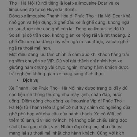
Thọ - Hà Nội từ nổi tiếng là loại xe limousine Dcar và xe
limousine độ từ xe Huyndai Solati.
Dòng xe limousine Thanh Hóa đi Phúc Thọ - Hà Nội Dcar khá
nhỏ gọn và tiện dụng, 2 ghế đầu xe là ghế cứng, không ngã
ra sau được như các ghế còn lại. Dòng xe limousine độ từ
Solati lại có trần cao, không gian xe rộng rãi và rất thoáng. 2
ghế đầu xe của dòng này vẫn ngã ra sau được, và các ghế
ngã ra thoải mái hơn.
Một điều đáng lưu tâm chính là cảm xúc khi khách hàng trải
nghiệm chuyến xe VIP. Dù với giá thành chỉ nhỉnh hơn xe
giường nằm chừng vài chục nghìn, nhưng hành khách được
trải nghiệm không gian xe hạng sang đích thực.
Dịch vụ
Xe Thanh Hóa Phúc Thọ - Hà Nội này được trang bị đầy đủ
các tiện ích thông thường như máy lạnh, chăn đắp, nước
uống. Điểm cộng cho dòng xe limousine Vip đi Phúc Thọ -
Hà Nội từ Thanh Hóa là ghế có nút tùy chỉnh độ nghiêng của
ghế phù hợp với nhu cầu của hành khách. Xe có Wifi ,có
thêm tủ lạnh, ti vi led 19 inch, hệ thống đèn chiếu sáng đọc
sách, bục gác chân, v.v.. Nhằm đáp ứng mọi nhu cầu và
mang lại sự thoải mái nhất cho hành khách. Cũng với kích