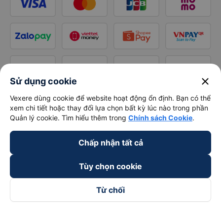
close
Sử dụng cookie
Vexere dùng cookie để website hoạt động ổn định. Bạn có thể
xem chi tiết hoặc thay đổi lựa chọn bất kỳ lúc nào trong phần
Quản lý cookie. Tìm hiểu thêm trong
Chính sách Cookie
.
Chấp nhận tất cả
Tùy chọn cookie
Từ chối
Theo dõi chúng tôi trên
Facebook
Tiktok
Youtube