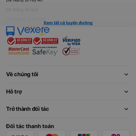
Đà Nẵng đi Huế
Hải Phòng đi Hà Nội
Xem tất cả tuyến đường
keyboard_arrow_down
Về chúng tôi
keyboard_arrow_down
Hỗ trợ
keyboard_arrow_down
Trở thành đối tác
Đối tác thanh toán