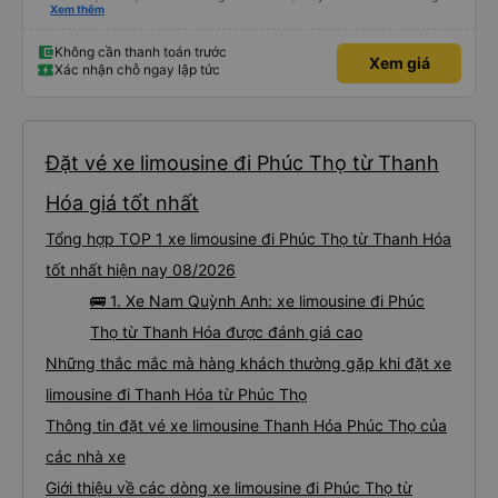
tháng vừa rồi: tài xế và phụ xe ngày càng thân thiện, quy trình phục vụ rõ
Xem thêm
ràng và phục vụ nhanh chóng, đã giải quyết điểm nghẽn trung chuyển ở Hà
Nội khi đã phân vùng từng xe
Không cần thanh toán trước
Xem giá
Xác nhận chỗ ngay lập tức
Đặt vé xe limousine đi Phúc Thọ từ Thanh
Hóa giá tốt nhất
Tổng hợp TOP 1 xe limousine đi Phúc Thọ từ Thanh Hóa
tốt nhất hiện nay 08/2026
🚌 1. Xe Nam Quỳnh Anh: xe limousine đi Phúc
Thọ từ Thanh Hóa được đánh giá cao
Những thắc mắc mà hàng khách thường gặp khi đặt xe
limousine đi Thanh Hóa từ Phúc Thọ
Thông tin đặt vé xe limousine Thanh Hóa Phúc Thọ của
các nhà xe
Giới thiệu về các dòng xe limousine đi Phúc Thọ từ