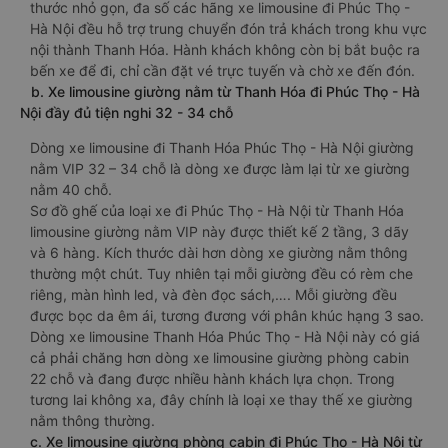
thước nhỏ gọn, đa số các hãng xe limousine đi Phúc Thọ -
Hà Nội đều hỗ trợ trung chuyển đón trả khách trong khu vực
nội thành Thanh Hóa. Hành khách không còn bị bắt buộc ra
bến xe để đi, chỉ cần đặt vé trực tuyến và chờ xe đến đón.
b. Xe limousine giường nằm từ Thanh Hóa đi Phúc Thọ - Hà
Nội đầy đủ tiện nghi 32 - 34 chỗ
Dòng xe limousine đi Thanh Hóa Phúc Thọ - Hà Nội giường
nằm VIP 32 – 34 chỗ là dòng xe được làm lại từ xe giường
nằm 40 chỗ.
Sơ đồ ghế của loại xe đi Phúc Thọ - Hà Nội từ Thanh Hóa
limousine giường nằm VIP này được thiết kế 2 tầng, 3 dãy
và 6 hàng. Kích thước dài hơn dòng xe giường nằm thông
thường một chút. Tuy nhiên tại mỗi giường đều có rèm che
riêng, màn hình led, và đèn đọc sách,…. Mỗi giường đều
được bọc da êm ái, tương đương với phân khúc hạng 3 sao.
Dòng xe limousine Thanh Hóa Phúc Thọ - Hà Nội này có giá
cả phải chăng hơn dòng xe limousine giường phòng cabin
22 chỗ và đang được nhiều hành khách lựa chọn. Trong
tương lai không xa, đây chính là loại xe thay thế xe giường
nằm thông thường.
c. Xe limousine giường phòng cabin đi Phúc Thọ - Hà Nội từ