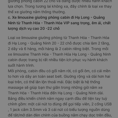
giường phòng cabin 22 chỗ và đang được nhiều hành khách
lựa chọn. Trong tương lai không xa, đây chính là loại xe thay
thế xe giường nằm thông thường.
c. Xe limousine giường phòng cabin đi Hạ Long - Quảng
Ninh từ Thanh Hóa - Thanh Hóa VIP sang trọng, êm ái, chất
lượng dịch vụ cao 20 -22 chỗ
Loại xe limousine giường phòng từ Thanh Hóa - Thanh Hóa
đi Hạ Long - Quảng Ninh 20 - 22 chỗ được chia làm 2 tầng,
2 dãy và 6 hàng, mỗi hàng là 2 cabin riêng biệt. Trong mỗi
xe limousine Thanh Hóa - Thanh Hóa Hạ Long - Quảng Ninh
cabin được trang bị rất nhiều tiện ích phục vụ hành khách
suốt hành trình.
Mỗi phòng, cabin đều có gối nằm rời, có gối ôm, có cái mền
to hơn và dây an toàn seat belt. Giường rộng và dài hơn hai
loại trên, có thể lăn lộn thoải mái. Đặc biệt là hệ thống
massage sẽ giúp bạn thư giãn trong những giờ nằm xe
Thanh Hóa - Thanh Hóa đến Hạ Long - Quảng Ninh dài.
Bảng điều khiển chính nằm ngay cạnh đầu để tiện tay tuỳ
chỉnh gồm: một cái nút to đùng để gọi tiếp viên, 2 cổng USB
, 1 jack cắm 3.5mm và 3 cái nút có biểu tượng nguồn dùng
để tắt/mở dàn đèn chính của buồng nằm chạy dọc trên đầu,