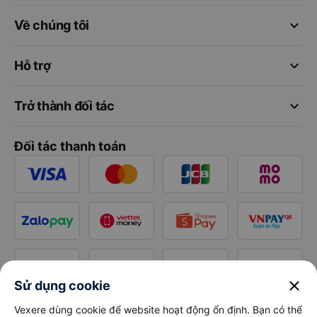
keyboard_arrow_down
Về chúng tôi
keyboard_arrow_down
Hỗ trợ
keyboard_arrow_down
Trở thành đối tác
Đối tác thanh toán
close
Sử dụng cookie
Vexere dùng cookie để website hoạt động ổn định. Bạn có thể