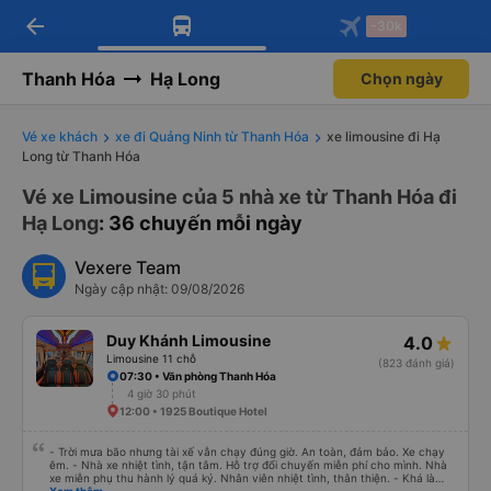
arrow_back
Tải app Vexere ngay!
Tải app Vexere
-30k
Mở app
Mở app
Nhận ưu đãi thành viên độc
-30k/ghế khi đặt vé máy bay qua
quyền
app
Thanh Hóa
Hạ Long
Chọn ngày
Vé xe khách
xe đi Quảng Ninh từ Thanh Hóa
xe limousine đi Hạ
Long từ Thanh Hóa
Vé xe Limousine của 5 nhà xe từ Thanh Hóa đi
Hạ Long
: 36 chuyến mỗi ngày
Vexere Team
Ngày cập nhật: 09/08/2026
Duy Khánh Limousine
4.0
Limousine 11 chỗ
(823 đánh giá)
07:30 • Văn phòng Thanh Hóa
4 giờ 30 phút
12:00 • 1925 Boutique Hotel
- Trời mưa bão nhưng tài xế vẫn chạy đúng giờ. An toàn, đảm bảo. Xe chạy
êm. - Nhà xe nhiệt tình, tận tâm. Hỗ trợ đổi chuyến miễn phí cho mình. Nhà
xe miễn phụ thu hành lý quá ký. Nhân viên nhiệt tình, thân thiện. - Khá là