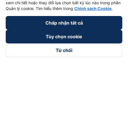
xem chi tiết hoặc thay đổi lựa chọn bất kỳ lúc nào trong phần
Quản lý cookie. Tìm hiểu thêm trong
Chính sách Cookie
.
Chấp nhận tất cả
Tùy chọn cookie
Từ chối
Theo dõi chúng tôi trên
Facebook
Tiktok
Youtube
Công ty TNHH Thương Mại Dịch Vụ Vexere
Địa chỉ đăng ký kinh doanh: 8C Chữ Đồng Tử, Phường Tân
Sơn Nhất, TP. Hồ Chí Minh, Việt Nam
Địa chỉ
:
Lầu 2, toà nhà H3 Circo Hoàng Diệu, 384 Hoàng Diệu,
Phường Khánh Hội, TP Hồ Chí Minh, Việt Nam
Tầng 3, toà nhà 101 Láng Hạ, 101 Láng Hạ, Phường Láng, TP.
Hà Nội, Việt Nam