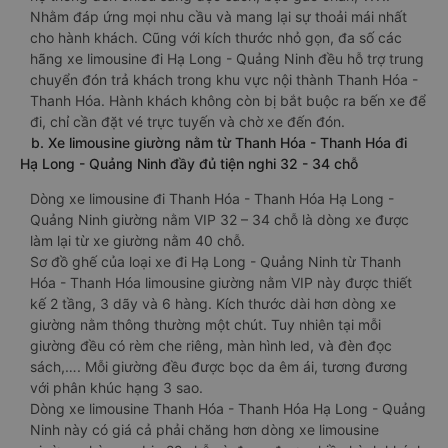
Nhằm đáp ứng mọi nhu cầu và mang lại sự thoải mái nhất
cho hành khách. Cũng với kích thước nhỏ gọn, đa số các
hãng xe limousine đi Hạ Long - Quảng Ninh đều hỗ trợ trung
chuyển đón trả khách trong khu vực nội thành Thanh Hóa -
Thanh Hóa. Hành khách không còn bị bắt buộc ra bến xe để
đi, chỉ cần đặt vé trực tuyến và chờ xe đến đón.
b. Xe limousine giường nằm từ Thanh Hóa - Thanh Hóa đi
Hạ Long - Quảng Ninh đầy đủ tiện nghi 32 - 34 chỗ
Dòng xe limousine đi Thanh Hóa - Thanh Hóa Hạ Long -
Quảng Ninh giường nằm VIP 32 – 34 chỗ là dòng xe được
làm lại từ xe giường nằm 40 chỗ.
Sơ đồ ghế của loại xe đi Hạ Long - Quảng Ninh từ Thanh
Hóa - Thanh Hóa limousine giường nằm VIP này được thiết
kế 2 tầng, 3 dãy và 6 hàng. Kích thước dài hơn dòng xe
giường nằm thông thường một chút. Tuy nhiên tại mỗi
giường đều có rèm che riêng, màn hình led, và đèn đọc
sách,…. Mỗi giường đều được bọc da êm ái, tương đương
với phân khúc hạng 3 sao.
Dòng xe limousine Thanh Hóa - Thanh Hóa Hạ Long - Quảng
Ninh này có giá cả phải chăng hơn dòng xe limousine