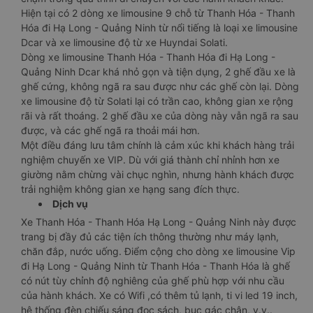
Hiện tại có 2 dòng xe limousine 9 chỗ từ Thanh Hóa - Thanh
Hóa đi Hạ Long - Quảng Ninh từ nổi tiếng là loại xe limousine
Dcar và xe limousine độ từ xe Huyndai Solati.
Dòng xe limousine Thanh Hóa - Thanh Hóa đi Hạ Long -
Quảng Ninh Dcar khá nhỏ gọn và tiện dụng, 2 ghế đầu xe là
ghế cứng, không ngã ra sau được như các ghế còn lại. Dòng
xe limousine độ từ Solati lại có trần cao, không gian xe rộng
rãi và rất thoáng. 2 ghế đầu xe của dòng này vẫn ngã ra sau
được, và các ghế ngã ra thoải mái hơn.
Một điều đáng lưu tâm chính là cảm xúc khi khách hàng trải
nghiệm chuyến xe VIP. Dù với giá thành chỉ nhỉnh hơn xe
giường nằm chừng vài chục nghìn, nhưng hành khách được
trải nghiệm không gian xe hạng sang đích thực.
Dịch vụ
Xe Thanh Hóa - Thanh Hóa Hạ Long - Quảng Ninh này được
trang bị đầy đủ các tiện ích thông thường như máy lạnh,
chăn đắp, nước uống. Điểm cộng cho dòng xe limousine Vip
đi Hạ Long - Quảng Ninh từ Thanh Hóa - Thanh Hóa là ghế
có nút tùy chỉnh độ nghiêng của ghế phù hợp với nhu cầu
của hành khách. Xe có Wifi ,có thêm tủ lạnh, ti vi led 19 inch,
hệ thống đèn chiếu sáng đọc sách, bục gác chân, v.v..