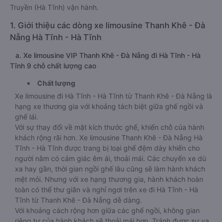
Truyền (Hà Tĩnh) vận hành.
1. Giới thiệu các dòng xe limousine Thanh Khê - Đà
Nẵng Hà Tĩnh - Hà Tĩnh
a. Xe limousine VIP Thanh Khê - Đà Nẵng đi Hà Tĩnh - Hà
Tĩnh 9 chỗ chất lượng cao
Chất lượng
Xe limousine đi Hà Tĩnh - Hà Tĩnh từ Thanh Khê - Đà Nẵng là
hạng xe thương gia với khoảng tách biệt giữa ghế ngồi và
ghế lái.
Với sự thay đổi về mặt kích thước ghế, khiến chỗ của hành
khách rộng rãi hơn. Xe limousine Thanh Khê - Đà Nẵng Hà
Tĩnh - Hà Tĩnh được trang bị loại ghế đệm dày khiến cho
người nằm có cảm giác êm ái, thoải mái. Các chuyến xe dù
xa hay gần, thời gian ngồi ghế lâu cũng sẽ làm hành khách
mệt mỏi. Nhưng với xe hạng thương gia, hành khách hoàn
toàn có thể thư giãn và nghỉ ngơi trên xe đi Hà Tĩnh - Hà
Tĩnh từ Thanh Khê - Đà Nẵng dễ dàng.
Với khoảng cách rộng hơn giữa các ghế ngồi, không gian
riêng tư của hành khách sẽ thoải mái hơn. Tránh được sự va