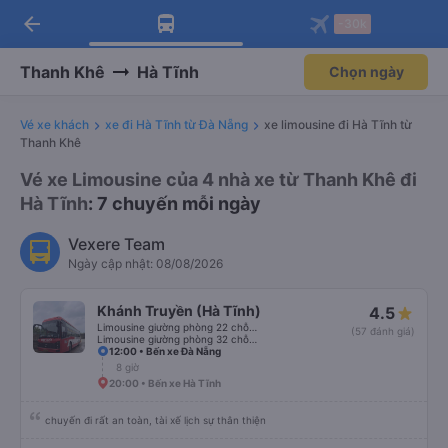
arrow_back
Tải app Vexere ngay!
Tải app Vexere
-30k
Mở app
Mở app
Nhận ưu đãi thành viên độc
-30k/ghế khi đặt vé máy bay qua
quyền
app
Thanh Khê
Hà Tĩnh
Chọn ngày
Vé xe khách
xe đi Hà Tĩnh từ Đà Nẵng
xe limousine đi Hà Tĩnh từ
Thanh Khê
Vé xe Limousine của 4 nhà xe từ Thanh Khê đi
Hà Tĩnh
: 7 chuyến mỗi ngày
Vexere Team
Ngày cập nhật: 08/08/2026
Khánh Truyền (Hà Tĩnh)
4.5
Limousine giường phòng 22 chỗ (WC)
(57 đánh giá)
Limousine giường phòng 32 chỗ (WC)
12:00 • Bến xe Đà Nẵng
8 giờ
20:00 • Bến xe Hà Tĩnh
chuyến đi rất an toàn, tài xế lịch sự thân thiện