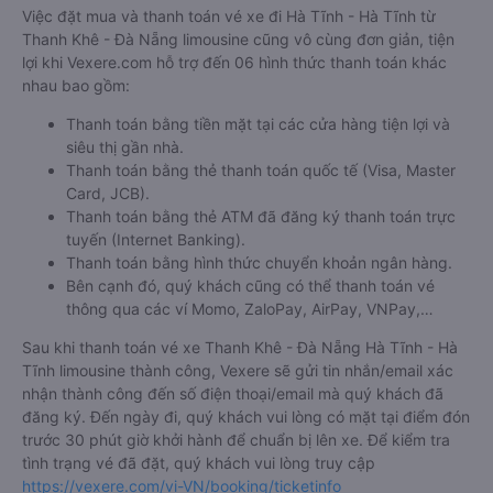
Việc đặt mua và thanh toán vé xe đi Hà Tĩnh - Hà Tĩnh từ
Thanh Khê - Đà Nẵng limousine cũng vô cùng đơn giản, tiện
lợi khi Vexere.com hỗ trợ đến 06 hình thức thanh toán khác
nhau bao gồm:
Thanh toán bằng tiền mặt tại các cửa hàng tiện lợi và
siêu thị gần nhà.
Thanh toán bằng thẻ thanh toán quốc tế (Visa, Master
Card, JCB).
Thanh toán bằng thẻ ATM đã đăng ký thanh toán trực
tuyến (Internet Banking).
Thanh toán bằng hình thức chuyển khoản ngân hàng.
Bên cạnh đó, quý khách cũng có thể thanh toán vé
thông qua các ví Momo, ZaloPay, AirPay, VNPay,…
Sau khi thanh toán vé xe Thanh Khê - Đà Nẵng Hà Tĩnh - Hà
Tĩnh limousine thành công, Vexere sẽ gửi tin nhắn/email xác
nhận thành công đến số điện thoại/email mà quý khách đã
đăng ký. Đến ngày đi, quý khách vui lòng có mặt tại điểm đón
trước 30 phút giờ khởi hành để chuẩn bị lên xe. Để kiểm tra
tình trạng vé đã đặt, quý khách vui lòng truy cập
https://vexere.com/vi-VN/booking/ticketinfo