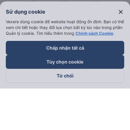
close
Sử dụng cookie
Vexere dùng cookie để website hoạt động ổn định. Bạn có thể
xem chi tiết hoặc thay đổi lựa chọn bất kỳ lúc nào trong phần
Quản lý cookie. Tìm hiểu thêm trong
Chính sách Cookie
.
Chấp nhận tất cả
Tùy chọn cookie
Từ chối
Theo dõi chúng tôi trên
Facebook
Tiktok
Youtube
Công ty TNHH Thương Mại Dịch Vụ Vexere
Địa chỉ đăng ký kinh doanh: 8C Chữ Đồng Tử, Phường Tân
Sơn Nhất, TP. Hồ Chí Minh, Việt Nam