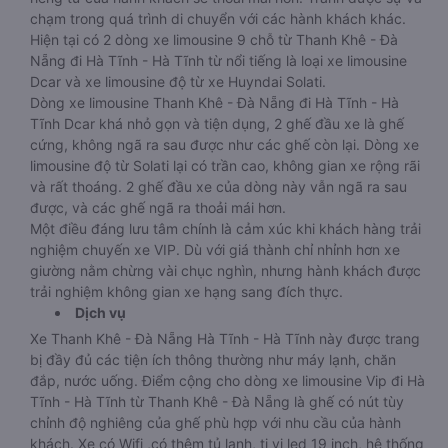
chạm trong quá trình di chuyển với các hành khách khác.
Hiện tại có 2 dòng xe limousine 9 chỗ từ Thanh Khê - Đà
Nẵng đi Hà Tĩnh - Hà Tĩnh từ nổi tiếng là loại xe limousine
Dcar và xe limousine độ từ xe Huyndai Solati.
Dòng xe limousine Thanh Khê - Đà Nẵng đi Hà Tĩnh - Hà
Tĩnh Dcar khá nhỏ gọn và tiện dụng, 2 ghế đầu xe là ghế
cứng, không ngã ra sau được như các ghế còn lại. Dòng xe
limousine độ từ Solati lại có trần cao, không gian xe rộng rãi
và rất thoáng. 2 ghế đầu xe của dòng này vẫn ngã ra sau
được, và các ghế ngã ra thoải mái hơn.
Một điều đáng lưu tâm chính là cảm xúc khi khách hàng trải
nghiệm chuyến xe VIP. Dù với giá thành chỉ nhỉnh hơn xe
giường nằm chừng vài chục nghìn, nhưng hành khách được
trải nghiệm không gian xe hạng sang đích thực.
Dịch vụ
Xe Thanh Khê - Đà Nẵng Hà Tĩnh - Hà Tĩnh này được trang
bị đầy đủ các tiện ích thông thường như máy lạnh, chăn
đắp, nước uống. Điểm cộng cho dòng xe limousine Vip đi Hà
Tĩnh - Hà Tĩnh từ Thanh Khê - Đà Nẵng là ghế có nút tùy
chỉnh độ nghiêng của ghế phù hợp với nhu cầu của hành
khách. Xe có Wifi ,có thêm tủ lạnh, ti vi led 19 inch, hệ thống