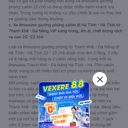
này có giá cả phải chăng hơn dòng xe limousine giường
phòng cabin 22 chỗ và đang được nhiều hành khách lựa
chọn. Trong tương lai không xa, đây chính là loại xe thay thế
xe giường nằm thông thường.
c. Xe limousine giường phòng cabin đi Hà Tĩnh - Hà Tĩnh từ
Thanh Khê - Đà Nẵng VIP sang trọng, êm ái, chất lượng dịch
vụ cao 20 -22 chỗ
Loại xe limousine giường phòng từ Thanh Khê - Đà Nẵng đi
Hà Tĩnh - Hà Tĩnh 20 - 22 chỗ được chia làm 2 tầng, 2 dãy
và 6 hàng, mỗi hàng là 2 cabin riêng biệt. Trong mỗi xe
limousine Thanh Khê - Đà Nẵng Hà Tĩnh - Hà Tĩnh cabin
được trang bị rất nhiều tiện ích phục vụ hành khách suốt
hành trình.
Mỗi phòng, cabin đều có gối nằm rời, có gối ôm, có cái mền
to hơn và dây an toàn seat belt. Giường rộng và dài hơn hai
loại trên, có thể lăn lộn thoải mái. Đặc biệt là hệ thống
massage sẽ giúp bạn thư giãn trong những giờ nằm xe
Thanh Khê - Đà Nẵng đến Hà Tĩnh - Hà Tĩnh dài. Bảng điều
khiển chính nằm ngay cạnh đầu để tiện tay tuỳ chỉnh gồm:
một cái nút to đùng để gọi tiếp viên, 2 cổng USB , 1 jack
cắm 3.5mm và 3 cái nút có biểu tượng nguồn dùng để