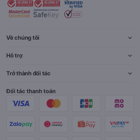
keyboard_arrow_down
Về chúng tôi
keyboard_arrow_down
Hỗ trợ
keyboard_arrow_down
Trở thành đối tác
Đối tác thanh toán