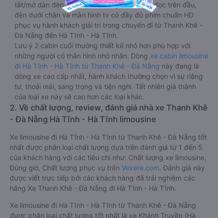
tắt/mở dàn đèn chính của buồng nằm chạy dọc trên đầu,
đèn dưới chân và màn hình tv có đầy đủ phim chuẩn HD
phục vụ hành khách giải trí trong chuyến đi từ Thanh Khê -
Đà Nẵng đến Hà Tĩnh - Hà Tĩnh.
Lưu ý 2 cabin cuối thường thiết kế nhỏ hơn phù hợp với
những người có thân hình nhỏ nhắn. Dòng
xe cabin limousine
đi Hà Tĩnh - Hà Tĩnh từ Thanh Khê - Đà Nẵng
này đang là
dòng xe cao cấp nhất, hành khách thường chọn vì sự riêng
tư, thoải mái, sang trọng và tiện nghi. Tất nhiên giá thành
của loại xe này sẽ cao hơn các loại khác.
2. Về chất lượng, review, đánh giá nhà xe Thanh Khê
- Đà Nẵng Hà Tĩnh - Hà Tĩnh limousine
Xe limousine đi Hà Tĩnh - Hà Tĩnh từ Thanh Khê - Đà Nẵng tốt
nhất được phân loại chất lượng dựa trên đánh giá từ 1 đến 5
của khách hàng với các tiêu chí như: Chất lượng xe limousine,
Đúng giờ, Chất lượng phục vụ trên
Vexere.com
. Đánh giá này
được viết trực tiếp bởi các khách hàng đã trải nghiệm các
hãng Xe Thanh Khê - Đà Nẵng đi Hà Tĩnh - Hà Tĩnh.
Xe limousine đi Hà Tĩnh - Hà Tĩnh từ Thanh Khê - Đà Nẵng
được phân loại chất lượng tốt nhất là xe Khánh Truyền (Hà