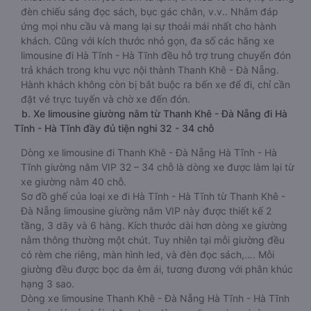
đèn chiếu sáng đọc sách, bục gác chân, v.v.. Nhằm đáp
ứng mọi nhu cầu và mang lại sự thoải mái nhất cho hành
khách. Cũng với kích thước nhỏ gọn, đa số các hãng xe
limousine đi Hà Tĩnh - Hà Tĩnh đều hỗ trợ trung chuyển đón
trả khách trong khu vực nội thành Thanh Khê - Đà Nẵng.
Hành khách không còn bị bắt buộc ra bến xe để đi, chỉ cần
đặt vé trực tuyến và chờ xe đến đón.
b. Xe limousine giường nằm từ Thanh Khê - Đà Nẵng đi Hà
Tĩnh - Hà Tĩnh đầy đủ tiện nghi 32 - 34 chỗ
Dòng xe limousine đi Thanh Khê - Đà Nẵng Hà Tĩnh - Hà
Tĩnh giường nằm VIP 32 – 34 chỗ là dòng xe được làm lại từ
xe giường nằm 40 chỗ.
Sơ đồ ghế của loại xe đi Hà Tĩnh - Hà Tĩnh từ Thanh Khê -
Đà Nẵng limousine giường nằm VIP này được thiết kế 2
tầng, 3 dãy và 6 hàng. Kích thước dài hơn dòng xe giường
nằm thông thường một chút. Tuy nhiên tại mỗi giường đều
có rèm che riêng, màn hình led, và đèn đọc sách,…. Mỗi
giường đều được bọc da êm ái, tương đương với phân khúc
hạng 3 sao.
Dòng xe limousine Thanh Khê - Đà Nẵng Hà Tĩnh - Hà Tĩnh