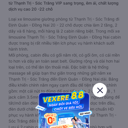
từ Thạnh Trị - Sóc Trăng VIP sang trọng, êm ái, chất lượng
dịch vụ cao 20 -22 chỗ
Loại xe limousine giường phòng từ Thạnh Trị - Sóc Trăng đi
Định Quán - Đồng Nai 20 - 22 chỗ được chia làm 2 tầng, 2
dãy và 6 hàng, mỗi hàng là 2 cabin riêng biệt. Trong mỗi xe
limousine Thạnh Trị - Sóc Trăng Định Quán - Đồng Nai cabin
được trang bị rất nhiều tiện ích phục vụ hành khách suốt
hành trình.
Mỗi phòng, cabin đều có gối nằm rời, có gối ôm, có cái mền
to hơn và dây an toàn seat belt. Giường rộng và dài hơn hai
loại trên, có thể lăn lộn thoải mái. Đặc biệt là hệ thống
massage sẽ giúp bạn thư giãn trong những giờ nằm xe
Thạnh Trị - Sóc Trăng đến Định Quán - Đồng Nai dài. Bảng
điều khiển chính nằm ngay cạnh đầu để tiện tay tuỳ chỉnh
gồm: một cái nút to đùng để gọi tiếp viên, 2 cổng USB , 1
jack cắm 3.5mm và 3 cái nút có biểu tượng nguồn dùng để
tắt/mở dàn đèn chính của buồng nằm chạy dọc trên đầu,
đèn dưới chân và màn hình tv có đầy đủ phim chuẩn HD
phục vụ hành khách giải trí trong chuyến đi từ Thạnh Trị -
Sóc Trăng đến Định Quán - Đồng Nai.
Lưu ý 2 cabin cuối thường thiết kế nhỏ hơn phù hợp với