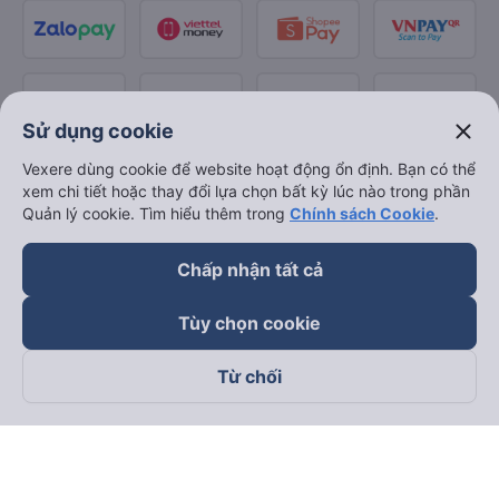
close
Sử dụng cookie
Vexere dùng cookie để website hoạt động ổn định. Bạn có thể
xem chi tiết hoặc thay đổi lựa chọn bất kỳ lúc nào trong phần
Quản lý cookie. Tìm hiểu thêm trong
Chính sách Cookie
.
Chấp nhận tất cả
Tùy chọn cookie
Từ chối
Theo dõi chúng tôi trên
Facebook
Tiktok
Youtube