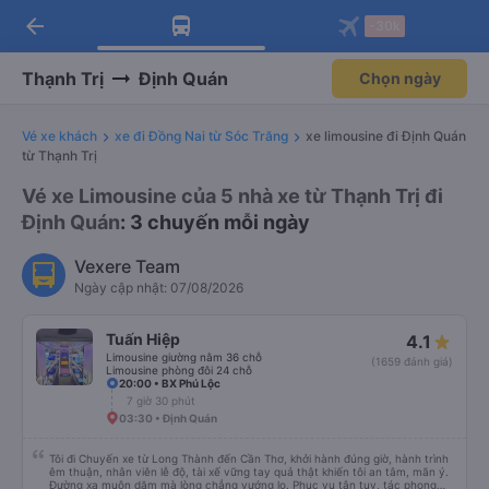
arrow_back
Tải app Vexere ngay!
Tải app Vexere
-30k
Mở app
Mở app
Nhận ưu đãi thành viên độc
-30k/ghế khi đặt vé máy bay qua
quyền
app
Thạnh Trị
Định Quán
Chọn ngày
Vé xe khách
xe đi Đồng Nai từ Sóc Trăng
xe limousine đi Định Quán
từ Thạnh Trị
Vé xe Limousine của 5 nhà xe từ Thạnh Trị đi
Định Quán
: 3 chuyến mỗi ngày
Vexere Team
Ngày cập nhật: 07/08/2026
Tuấn Hiệp
4.1
Limousine giường nằm 36 chỗ
(1659 đánh giá)
Limousine phòng đôi 24 chỗ
20:00 • BX Phú Lộc
7 giờ 30 phút
03:30 • Định Quán
Tôi đi Chuyến xe từ Long Thành đến Cần Thơ, khởi hành đúng giờ, hành trình
êm thuận, nhân viên lễ độ, tài xế vững tay quả thật khiến tôi an tâm, mãn ý.
Đường xa muôn dặm mà lòng chẳng vướng lo. Phục vụ tận tụy, tác phong