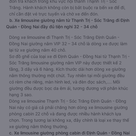
đón trả khách trong khu vực nội thành Thạnh Trị - Sóc
Trăng. Hành khách không còn bị bắt buộc ra bến xe để đi,
chỉ cần đặt vé trực tuyến và chờ xe đến đón.
b. Xe limousine giường nằm từ Thạnh Trị - Sóc Trăng đi Định
Quán - Đồng Nai đầy đủ tiện nghi 32 - 34 chỗ
Dòng xe limousine đi Thạnh Trị - Sóc Trăng Định Quán -
Đồng Nai giường nằm VIP 32 – 34 chỗ là dòng xe được làm
lại từ xe giường nằm 40 chỗ.
Sơ đồ ghế của loại xe đi Định Quán - Đồng Nai từ Thạnh Trị -
Sóc Trăng limousine giường nằm VIP này được thiết kế 2
tầng, 3 dãy và 6 hàng. Kích thước dài hơn dòng xe giường
nằm thông thường một chút. Tuy nhiên tại mỗi giường đều
có rèm che riêng, màn hình led, và đèn đọc sách,…. Mỗi
giường đều được bọc da êm ái, tương đương với phân khúc
hạng 3 sao.
Dòng xe limousine Thạnh Trị - Sóc Trăng Định Quán - Đồng
Nai này có giá cả phải chăng hơn dòng xe limousine giường
phòng cabin 22 chỗ và đang được nhiều hành khách lựa
chọn. Trong tương lai không xa, đây chính là loại xe thay thế
xe giường nằm thông thường.
c. Xe limousine giường phòng cabin đi Định Quán - Đồng Nai