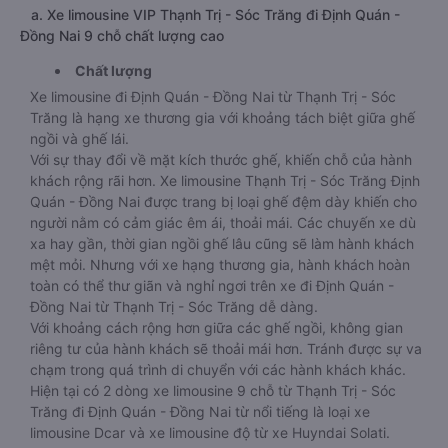
a. Xe limousine VIP Thạnh Trị - Sóc Trăng đi Định Quán -
Đồng Nai 9 chỗ chất lượng cao
Chất lượng
Xe limousine đi Định Quán - Đồng Nai từ Thạnh Trị - Sóc
Trăng là hạng xe thương gia với khoảng tách biệt giữa ghế
ngồi và ghế lái.
Với sự thay đổi về mặt kích thước ghế, khiến chỗ của hành
khách rộng rãi hơn. Xe limousine Thạnh Trị - Sóc Trăng Định
Quán - Đồng Nai được trang bị loại ghế đệm dày khiến cho
người nằm có cảm giác êm ái, thoải mái. Các chuyến xe dù
xa hay gần, thời gian ngồi ghế lâu cũng sẽ làm hành khách
mệt mỏi. Nhưng với xe hạng thương gia, hành khách hoàn
toàn có thể thư giãn và nghỉ ngơi trên xe đi Định Quán -
Đồng Nai từ Thạnh Trị - Sóc Trăng dễ dàng.
Với khoảng cách rộng hơn giữa các ghế ngồi, không gian
riêng tư của hành khách sẽ thoải mái hơn. Tránh được sự va
chạm trong quá trình di chuyển với các hành khách khác.
Hiện tại có 2 dòng xe limousine 9 chỗ từ Thạnh Trị - Sóc
Trăng đi Định Quán - Đồng Nai từ nổi tiếng là loại xe
limousine Dcar và xe limousine độ từ xe Huyndai Solati.