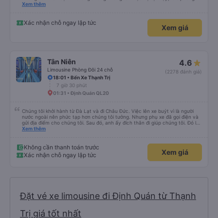
nghiêm cẩn, hiếm thấy giữa thời buổi kim tiền vội vã. Xã hội loạn đạo. Xin gửi
Xem thêm
lời tán dương chân thành, kính chúc nhà xe ngày một hưng thịnh, vạn lộ bình
an.”
Xác nhận chỗ ngay lập tức
Xem giá
Tân Niên
4.6
Limousine Phòng Đôi 24 chỗ
(2278 đánh giá)
18:01 • Bến Xe Thạnh Trị
7 giờ 30 phút
01:31 • Định Quán QL20
Chúng tôi khởi hành từ Đà Lạt và đi Châu Đức. Việc lên xe buýt vì là người
nước ngoài nên phức tạp hơn chúng tôi tưởng. Nhưng phụ xe đã gọi điện và
gửi địa điểm cho chúng tôi. Sau đó, anh ấy đích thân đi giúp chúng tôi. Đó là
lần đầu tiên đi xe giường nằm với hai đứa trẻ nhỏ khá thú vị. Chúng tôi không
Xem thêm
chắc chắn khi nào xe sẽ dừng lại để nghỉ hoặc ăn uống. Tôi rất ngạc nhiên
khi xe dừng lại lúc nửa đêm ở Cần Thơ và mọi người xuống xe ăn. Khi đến
điểm dừng, họ đánh thức chúng tôi dậy và đảm bảo chúng tôi đã sẵn sàng.
Không cần thanh toán trước
Xem giá
Nhìn chung, đó là một trải nghiệm tốt. Mỗi giường đều có gối và chăn, và đủ
Xác nhận chỗ ngay lập tức
chỗ cho 1 người lớn và 1 trẻ em nằm thoải mái.
Đặt vé xe limousine đi Định Quán từ Thạnh
Trị giá tốt nhất