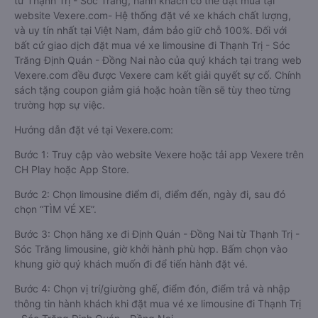
từ Thạnh Trị - Sóc Trăng, hành khách có thể đặt mua tại
website Vexere.com- Hệ thống đặt vé xe khách chất lượng,
và uy tín nhất tại Việt Nam, đảm bảo giữ chỗ 100%. Đối với
bất cứ giao dịch đặt mua vé xe limousine đi Thạnh Trị - Sóc
Trăng Định Quán - Đồng Nai nào của quý khách tại trang web
Vexere.com đều được Vexere cam kết giải quyết sự cố. Chính
sách tặng coupon giảm giá hoặc hoàn tiền sẽ tùy theo từng
trường hợp sự việc.
Hướng dẫn đặt vé tại Vexere.com:
Bước 1: Truy cập vào website Vexere hoặc tải app Vexere trên
CH Play hoặc App Store.
Bước 2: Chọn limousine điểm đi, điểm đến, ngày đi, sau đó
chọn “TÌM VÉ XE”.
Bước 3: Chọn hãng xe đi Định Quán - Đồng Nai từ Thạnh Trị -
Sóc Trăng limousine, giờ khởi hành phù hợp. Bấm chọn vào
khung giờ quý khách muốn đi để tiến hành đặt vé.
Bước 4: Chọn vị trí/giường ghế, điểm đón, điểm trả và nhập
thông tin hành khách khi đặt mua vé xe limousine đi Thạnh Trị