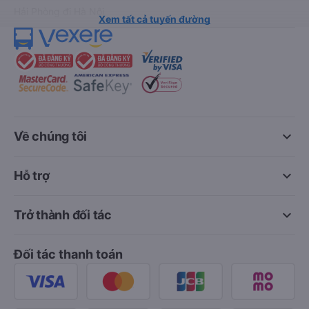
Hải Phòng đi Hà Nội
Xem tất cả tuyến đường
keyboard_arrow_down
Về chúng tôi
keyboard_arrow_down
Hỗ trợ
keyboard_arrow_down
Trở thành đối tác
Đối tác thanh toán