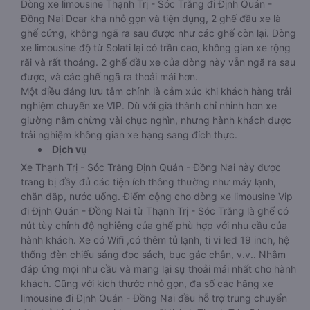
Dòng xe limousine Thạnh Trị - Sóc Trăng đi Định Quán -
Đồng Nai Dcar khá nhỏ gọn và tiện dụng, 2 ghế đầu xe là
ghế cứng, không ngã ra sau được như các ghế còn lại. Dòng
xe limousine độ từ Solati lại có trần cao, không gian xe rộng
rãi và rất thoáng. 2 ghế đầu xe của dòng này vẫn ngã ra sau
được, và các ghế ngã ra thoải mái hơn.
Một điều đáng lưu tâm chính là cảm xúc khi khách hàng trải
nghiệm chuyến xe VIP. Dù với giá thành chỉ nhỉnh hơn xe
giường nằm chừng vài chục nghìn, nhưng hành khách được
trải nghiệm không gian xe hạng sang đích thực.
Dịch vụ
Xe Thạnh Trị - Sóc Trăng Định Quán - Đồng Nai này được
trang bị đầy đủ các tiện ích thông thường như máy lạnh,
chăn đắp, nước uống. Điểm cộng cho dòng xe limousine Vip
đi Định Quán - Đồng Nai từ Thạnh Trị - Sóc Trăng là ghế có
nút tùy chỉnh độ nghiêng của ghế phù hợp với nhu cầu của
hành khách. Xe có Wifi ,có thêm tủ lạnh, ti vi led 19 inch, hệ
thống đèn chiếu sáng đọc sách, bục gác chân, v.v.. Nhằm
đáp ứng mọi nhu cầu và mang lại sự thoải mái nhất cho hành
khách. Cũng với kích thước nhỏ gọn, đa số các hãng xe
limousine đi Định Quán - Đồng Nai đều hỗ trợ trung chuyển