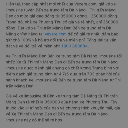
Hiện tại, theo cập nhật mới nhất của Vexere.com, giá vé xe
limousine tuyến Bến xe trung tâm Đà Nẵng - Thị trấn Măng
Đen có mức giá dao động từ 350000 đồng - 350000 đồng.
Trong đó, nhà xe Phượng Thu có giá vé rẻ nhất, chỉ 350000
đồng. Đặt vé xe Thị trấn Măng Đen Bến xe trung tâm Đà
Nẵng chính hãng tại
Vexere.com
để có giá rẻ nhất, đảm bảo
giữ chỗ 100% và hỗ trợ đổi trả vé miễn phí. Tổng đài tư vấn,
đặt vé và đổi trả vé miễn phí:
1900 888684
.
Xe Thị trấn Măng Đen Bến xe trung tâm Đà Nẵng limousine tốt
nhất: Xe từ Thị trấn Măng Đen đi Bến xe trung tâm Đà Nẵng
limousine được đánh giá chung có chất lượng Trung bình với
điểm đánh giá trung bình từ 4.7/5 dựa trên 703 phản hồi của
hành khách Xe limousine về Bến xe trung tâm Đà Nẵng từ Thị
trấn Măng Đen.
Giá vé xe limousine đi Bến xe trung tâm Đà Nẵng từ Thị trấn
Măng Đen rẻ nhất là 350000 của hãng xe Phượng Thu. Tùy
thuộc vào vị trí ngồi của bạn và chương trình khuyến mãi, giá
vé Xe Thị trấn Măng Đen đi Bến xe trung tâm Đà Nẵng
limousine này có thể sẽ rẻ hơn