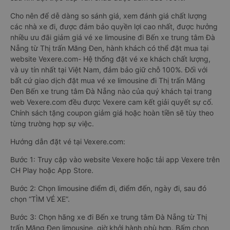
Cho nên để dễ dàng so sánh giá, xem đánh giá chất lượng
các nhà xe đi, được đảm bảo quyền lợi cao nhất, được hưởng
nhiều ưu đãi giảm giá vé xe limousine đi Bến xe trung tâm Đà
Nẵng từ Thị trấn Măng Đen, hành khách có thể đặt mua tại
website Vexere.com- Hệ thống đặt vé xe khách chất lượng,
và uy tín nhất tại Việt Nam, đảm bảo giữ chỗ 100%. Đối với
bất cứ giao dịch đặt mua vé xe limousine đi Thị trấn Măng
Đen Bến xe trung tâm Đà Nẵng nào của quý khách tại trang
web Vexere.com đều được Vexere cam kết giải quyết sự cố.
Chính sách tặng coupon giảm giá hoặc hoàn tiền sẽ tùy theo
từng trường hợp sự việc.
Hướng dẫn đặt vé tại Vexere.com:
Bước 1: Truy cập vào website Vexere hoặc tải app Vexere trên
CH Play hoặc App Store.
Bước 2: Chọn limousine điểm đi, điểm đến, ngày đi, sau đó
chọn “TÌM VÉ XE”.
Bước 3: Chọn hãng xe đi Bến xe trung tâm Đà Nẵng từ Thị
trấn Măng Đen limousine, giờ khởi hành phù hợp. Bấm chọn