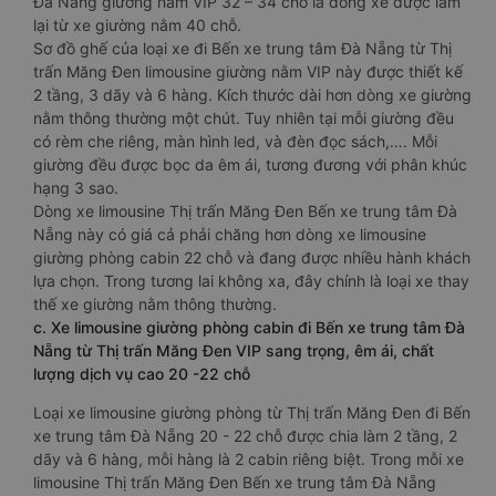
Đà Nẵng giường nằm VIP 32 – 34 chỗ là dòng xe được làm
lại từ xe giường nằm 40 chỗ.
Sơ đồ ghế của loại xe đi Bến xe trung tâm Đà Nẵng từ Thị
trấn Măng Đen limousine giường nằm VIP này được thiết kế
2 tầng, 3 dãy và 6 hàng. Kích thước dài hơn dòng xe giường
nằm thông thường một chút. Tuy nhiên tại mỗi giường đều
có rèm che riêng, màn hình led, và đèn đọc sách,…. Mỗi
giường đều được bọc da êm ái, tương đương với phân khúc
hạng 3 sao.
Dòng xe limousine Thị trấn Măng Đen Bến xe trung tâm Đà
Nẵng này có giá cả phải chăng hơn dòng xe limousine
giường phòng cabin 22 chỗ và đang được nhiều hành khách
lựa chọn. Trong tương lai không xa, đây chính là loại xe thay
thế xe giường nằm thông thường.
c. Xe limousine giường phòng cabin đi Bến xe trung tâm Đà
Nẵng từ Thị trấn Măng Đen VIP sang trọng, êm ái, chất
lượng dịch vụ cao 20 -22 chỗ
Loại xe limousine giường phòng từ Thị trấn Măng Đen đi Bến
xe trung tâm Đà Nẵng 20 - 22 chỗ được chia làm 2 tầng, 2
dãy và 6 hàng, mỗi hàng là 2 cabin riêng biệt. Trong mỗi xe
limousine Thị trấn Măng Đen Bến xe trung tâm Đà Nẵng