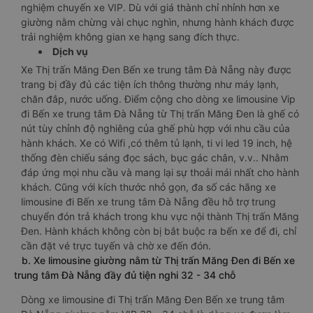
nghiệm chuyến xe VIP. Dù với giá thành chỉ nhỉnh hơn xe
giường nằm chừng vài chục nghìn, nhưng hành khách được
trải nghiệm không gian xe hạng sang đích thực.
Dịch vụ
Xe Thị trấn Măng Đen Bến xe trung tâm Đà Nẵng này được
trang bị đầy đủ các tiện ích thông thường như máy lạnh,
chăn đắp, nước uống. Điểm cộng cho dòng xe limousine Vip
đi Bến xe trung tâm Đà Nẵng từ Thị trấn Măng Đen là ghế có
nút tùy chỉnh độ nghiêng của ghế phù hợp với nhu cầu của
hành khách. Xe có Wifi ,có thêm tủ lạnh, ti vi led 19 inch, hệ
thống đèn chiếu sáng đọc sách, bục gác chân, v.v.. Nhằm
đáp ứng mọi nhu cầu và mang lại sự thoải mái nhất cho hành
khách. Cũng với kích thước nhỏ gọn, đa số các hãng xe
limousine đi Bến xe trung tâm Đà Nẵng đều hỗ trợ trung
chuyển đón trả khách trong khu vực nội thành Thị trấn Măng
Đen. Hành khách không còn bị bắt buộc ra bến xe để đi, chỉ
cần đặt vé trực tuyến và chờ xe đến đón.
b. Xe limousine giường nằm từ Thị trấn Măng Đen đi Bến xe
trung tâm Đà Nẵng đầy đủ tiện nghi 32 - 34 chỗ
Dòng xe limousine đi Thị trấn Măng Đen Bến xe trung tâm