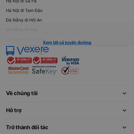
Hà Nội đi Sa Pa
Hà Nội đi Tam Đảo
Đà Nẵng đi Hội An
Đà Nẵng đi Huế
Hải Phòng đi Hà Nội
Xem tất cả tuyến đường
keyboard_arrow_down
Về chúng tôi
keyboard_arrow_down
Hỗ trợ
keyboard_arrow_down
Trở thành đối tác