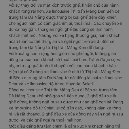
Với sự thay đổi về mặt kích thước ghế, khiến chỗ của hành
khách rộng rãi hơn. Xe limousine Thị trấn Măng Đen Bến xe
trung tâm Đà Nẵng được trang bị loại ghế đệm dày khiến
cho người nằm có cảm giác êm ái, thoải mái. Các chuyến xe
dù xa hay gần, thời gian ngồi ghế lâu cũng sẽ làm hành
khách mệt mỏi. Nhưng với xe hạng thương gia, hành khách
hoàn toàn có thể thư giãn và nghỉ ngơi trên xe đi Bến xe
trung tâm Đà Nẵng từ Thị trấn Măng Đen dễ dàng.
Với khoảng cách rộng hơn giữa các ghế ngồi, không gian
riêng tư của hành khách sẽ thoải mái hơn. Tránh được sự va
chạm trong quá trình di chuyển với các hành khách khác.
Hiện tại có 2 dòng xe limousine 9 chỗ từ Thị trấn Măng Đen
đi Bến xe trung tâm Đà Nẵng từ nổi tiếng là loại xe limousine
Dcar và xe limousine độ từ xe Huyndai Solati.
Dòng xe limousine Thị trấn Măng Đen đi Bến xe trung tâm
Đà Nẵng Dcar khá nhỏ gọn và tiện dụng, 2 ghế đầu xe là
ghế cứng, không ngã ra sau được như các ghế còn lại. Dòng
xe limousine độ từ Solati lại có trần cao, không gian xe rộng
rãi và rất thoáng. 2 ghế đầu xe của dòng này vẫn ngã ra sau
được, và các ghế ngã ra thoải mái hơn.
Một điều đáng lưu tâm chính là cảm xúc khi khách hàng trải