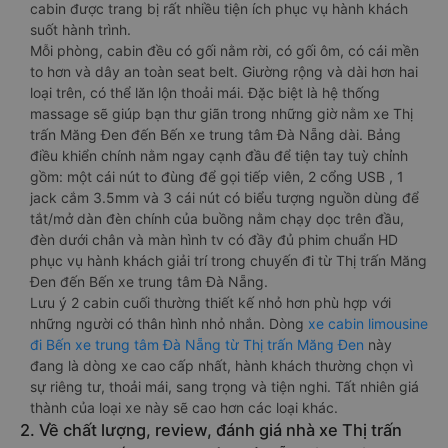
cabin được trang bị rất nhiều tiện ích phục vụ hành khách
suốt hành trình.
Mỗi phòng, cabin đều có gối nằm rời, có gối ôm, có cái mền
to hơn và dây an toàn seat belt. Giường rộng và dài hơn hai
loại trên, có thể lăn lộn thoải mái. Đặc biệt là hệ thống
massage sẽ giúp bạn thư giãn trong những giờ nằm xe Thị
trấn Măng Đen đến Bến xe trung tâm Đà Nẵng dài. Bảng
điều khiển chính nằm ngay cạnh đầu để tiện tay tuỳ chỉnh
gồm: một cái nút to đùng để gọi tiếp viên, 2 cổng USB , 1
jack cắm 3.5mm và 3 cái nút có biểu tượng nguồn dùng để
tắt/mở dàn đèn chính của buồng nằm chạy dọc trên đầu,
đèn dưới chân và màn hình tv có đầy đủ phim chuẩn HD
phục vụ hành khách giải trí trong chuyến đi từ Thị trấn Măng
Đen đến Bến xe trung tâm Đà Nẵng.
Lưu ý 2 cabin cuối thường thiết kế nhỏ hơn phù hợp với
những người có thân hình nhỏ nhắn. Dòng
xe cabin limousine
đi Bến xe trung tâm Đà Nẵng từ Thị trấn Măng Đen
này
đang là dòng xe cao cấp nhất, hành khách thường chọn vì
sự riêng tư, thoải mái, sang trọng và tiện nghi. Tất nhiên giá
thành của loại xe này sẽ cao hơn các loại khác.
2. Về chất lượng, review, đánh giá nhà xe Thị trấn