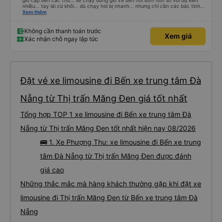
giờ cập bến các thứ... xe chạy đúng giờ và đến nơi sớm hơn so với dự kiến
nhiều... tay lái cừ khôi... dù chạy hơi bị nhanh... nhưng chỉ cần các bác tỉnh
táo sức khoẻ đầy đủ và tay lái cứng cáp là được. Tiện nghi rất sạch sẽ và
Xem thêm
thơm tho, lên phát nằm xíu là ngủ được, dễ ngủ... mà động cơ xe chạy không
ồn nhưng không biết người khác sao nhưng mình hơi bị ù tai khi nghe tiếng
máy chạy lâu. Thích hợp và tiện nghi cho ai có nhu cầu từ tphcm (bến xe
Không cần thanh toán trước
Xem giá
miền đông) lên Măng Đen chơi nhé!
Xác nhận chỗ ngay lập tức
Đặt vé xe limousine đi Bến xe trung tâm Đà
Nẵng từ Thị trấn Măng Đen giá tốt nhất
Tổng hợp TOP 1 xe limousine đi Bến xe trung tâm Đà
Nẵng từ Thị trấn Măng Đen tốt nhất hiện nay 08/2026
🚌 1. Xe Phượng Thu: xe limousine đi Bến xe trung
tâm Đà Nẵng từ Thị trấn Măng Đen được đánh
giá cao
Những thắc mắc mà hàng khách thường gặp khi đặt xe
limousine đi Thị trấn Măng Đen từ Bến xe trung tâm Đà
Nẵng