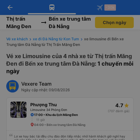
arrow_back
Tải app Vexere ngay!
Tải app Vexere
-30k
Mở app
Mở app
Nhận ưu đãi thành viên độc
-30k/ghế khi đặt vé máy bay qua
quyền
app
Thị trấn
Bến xe trung tâm
Chọn ngày
Măng Đen
Đà Nẵng
Vé xe khách
xe đi Đà Nẵng từ Kon Tum
xe limousine đi Bến xe
Trung tâm Đà Nẵng từ Thị Trấn Măng Đen
Vé xe Limousine của 4 nhà xe từ Thị trấn Măng
Đen đi Bến xe trung tâm Đà Nẵng
: 1 chuyến mỗi
ngày
Vexere Team
Ngày cập nhật: 09/08/2026
Phượng Thu
4.7
Limousine 34 Phòng Đơn
(707 đánh giá)
17:00 • Khu du lịch Măng Đen
11 giờ
04:00 • Bến xe trung tâm Đà Nẵng
Lơ xe hay bác tài đều chu đáo đón tiếp nhắc nhở hành khách giờ nghỉ hay