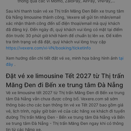
thông qua các ví Momo, ZaloPay, AirPay, VNPay,…
Sau khi thanh toán vé xe Thị trấn Măng Đen Bến xe trung tâm
Đà Nẵng limousine thành công, Vexere sẽ gửi tin nhắn/email
xác nhận thành công đến số điện thoại/email mà quý khách
đã đăng ký. Đến ngày đi, quý khách vui lòng có mặt tại điểm
đón trước 30 phút giờ khởi hành để chuẩn bị lên xe. Để kiểm
tra tình trạng vé đã đặt, quý khách vui lòng truy cập
https://vexere.com/vi-VN/booking/ticketinfo
Xem hướng dẫn chi tiết đặt vé xe, minh họa bằng hình ảnh
tại
đây
.
Đặt vé xe limousine Tết 2027 từ Thị trấn
Măng Đen đi Bến xe trung tâm Đà Nẵng
Vé xe limousine tết 2027 từ Thị trấn Măng Đen đi Bến xe trung
tâm Đà Nẵng vẫn chưa được công bố. Vexere.com sẽ sớm
thông báo cho các bạn thông tin vé xe Tết 2027 bao gồm giá
vé, lịch trình, ngày giờ bán vé của các hãng xe khách đi tuyến
đường Thị trấn Măng Đen - Bến xe trung tâm Đà Nẵng và Bến
xe trung tâm Đà Nẵng - Thị trấn Măng Đen ngay khi có thông
tin từ các hãng xe.