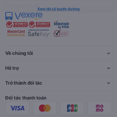
Hải Phòng đi Hà Nội
Xem tất cả tuyến đường
keyboard_arrow_down
Về chúng tôi
keyboard_arrow_down
Hỗ trợ
keyboard_arrow_down
Trở thành đối tác
Đối tác thanh toán