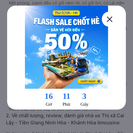
Mỗi phòng, cabin đều có gối nằm rời, có gối ôm, có cái mền
to hơn và dây an toàn seat belt. Giường rộng và dài hơn hai
loại trên, có thể lăn lộn thoải mái. Đặc biệt là hệ thống
massage sẽ giúp bạn thư giãn trong những giờ nằm xe Thị
xã Cai Lậy - Tiền Giang đến Ninh Hòa - Khánh Hòa dài. Bảng
điều khiển chính nằm ngay cạnh đầu để tiện tay tuỳ chỉnh
gồm: một cái nút to đùng để gọi tiếp viên, 2 cổng USB , 1
jack cắm 3.5mm và 3 cái nút có biểu tượng nguồn dùng để
tắt/mở dàn đèn chính của buồng nằm chạy dọc trên đầu,
đèn dưới chân và màn hình tv có đầy đủ phim chuẩn HD
phục vụ hành khách giải trí trong chuyến đi từ Thị xã Cai
Lậy - Tiền Giang đến Ninh Hòa - Khánh Hòa.
Lưu ý 2 cabin cuối thường thiết kế nhỏ hơn phù hợp với
những người có thân hình nhỏ nhắn. Dòng
xe cabin limousine
đi Ninh Hòa - Khánh Hòa từ Thị xã Cai Lậy - Tiền Giang
này
đang là dòng xe cao cấp nhất, hành khách thường chọn vì
sự riêng tư, thoải mái, sang trọng và tiện nghi. Tất nhiên giá
thành của loại xe này sẽ cao hơn các loại khác.
2. Về chất lượng, review, đánh giá nhà xe Thị xã Cai
Lậy - Tiền Giang Ninh Hòa - Khánh Hòa limousine