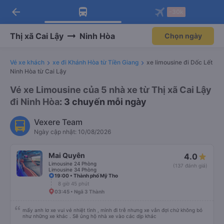
arrow_back
Tải app Vexere ngay!
Tải app Vexere
-30k
Mở app
Mở app
Nhận ưu đãi thành viên độc
-30k/ghế khi đặt vé máy bay qua
quyền
app
Thị xã Cai Lậy
Ninh Hòa
Chọn ngày
Vé xe khách
xe đi Khánh Hòa từ Tiền Giang
xe limousine đi Dốc Lết
Ninh Hòa từ Cai Lậy
Vé xe Limousine của 5 nhà xe từ Thị xã Cai Lậy
đi Ninh Hòa
: 3 chuyến mỗi ngày
Vexere Team
Ngày cập nhật: 10/08/2026
Mai Quyên
4.0
Limousine 24 Phòng
(137 đánh giá)
Limousine 34 Phòng
19:00 • Thành phố Mỹ Tho
8 giờ 45 phút
03:45 • Ngã 3 Thành
mấy anh lơ xe vui vẻ nhiệt tình , mình đi trễ nhưng xe vẫn đợi chứ không bỏ
như những xe khác . Sẽ ủng hộ nhà xe vào các dịp khác