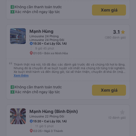
Không cần thanh toán trước
Xem giá
Xác nhận chỗ ngay lập tức
Mạnh Hùng
3.1
Limousine 24 Phòng
(380 đánh giá)
Limousine 24 Phòng Đôi
15:20 • Cai Lậy (QL 1A)
9 giờ 45 phút
01:05 • Bến xe Ninh Hòa
Thành thật mà nói, tôi đã đọc các đánh giá trước đó và chúng tôi hơi lo lắng.
Nhưng đó là chuyến đi xe buýt tuyệt vời nhất mà chúng tôi từng trải nghiệm.
Xe buýt khởi hành và đến đúng giờ, tài xế thân thiện, chuyến đi khá ổn (mặc
dù vẫn hơi xóc, nhưng đó là đặc trưng của Việt Nam ^^), và chỗ ngồi thoải
Xem thêm
mái. Chúng tôi thực sự rất hài lòng.
Không cần thanh toán trước
Xem giá
Xác nhận chỗ ngay lập tức
star_rate
Mạnh Hùng (Bình Định)
Limousine 22 Phòng Đôi
(0 đánh giá)
15:20 • Cai Lậy (QL 1A)
11 giờ 5 phút
02:25 • Ngã 3 Thành