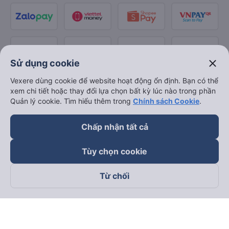
close
Sử dụng cookie
Vexere dùng cookie để website hoạt động ổn định. Bạn có thể
xem chi tiết hoặc thay đổi lựa chọn bất kỳ lúc nào trong phần
Quản lý cookie. Tìm hiểu thêm trong
Chính sách Cookie
.
Chấp nhận tất cả
Tùy chọn cookie
Từ chối
Theo dõi chúng tôi trên
Facebook
Tiktok
Youtube