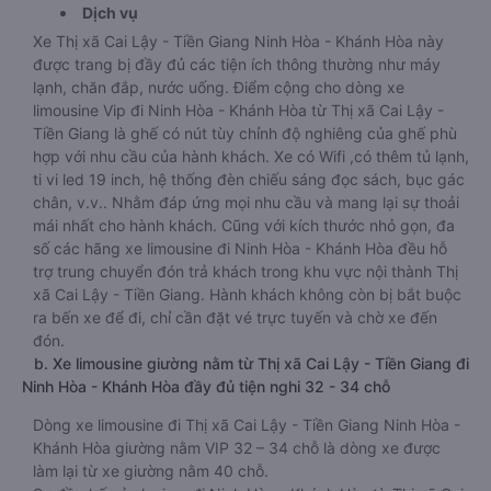
Dịch vụ
Xe Thị xã Cai Lậy - Tiền Giang Ninh Hòa - Khánh Hòa này
được trang bị đầy đủ các tiện ích thông thường như máy
lạnh, chăn đắp, nước uống. Điểm cộng cho dòng xe
limousine Vip đi Ninh Hòa - Khánh Hòa từ Thị xã Cai Lậy -
Tiền Giang là ghế có nút tùy chỉnh độ nghiêng của ghế phù
hợp với nhu cầu của hành khách. Xe có Wifi ,có thêm tủ lạnh,
ti vi led 19 inch, hệ thống đèn chiếu sáng đọc sách, bục gác
chân, v.v.. Nhằm đáp ứng mọi nhu cầu và mang lại sự thoải
mái nhất cho hành khách. Cũng với kích thước nhỏ gọn, đa
số các hãng xe limousine đi Ninh Hòa - Khánh Hòa đều hỗ
trợ trung chuyển đón trả khách trong khu vực nội thành Thị
xã Cai Lậy - Tiền Giang. Hành khách không còn bị bắt buộc
ra bến xe để đi, chỉ cần đặt vé trực tuyến và chờ xe đến
đón.
b. Xe limousine giường nằm từ Thị xã Cai Lậy - Tiền Giang đi
Ninh Hòa - Khánh Hòa đầy đủ tiện nghi 32 - 34 chỗ
Dòng xe limousine đi Thị xã Cai Lậy - Tiền Giang Ninh Hòa -
Khánh Hòa giường nằm VIP 32 – 34 chỗ là dòng xe được
làm lại từ xe giường nằm 40 chỗ.