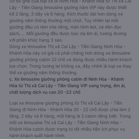
Sơ đồ ghế của loại xe đi Ninh Hòa - Khánh Hòa từ Thị xã Cai
Lậy - Tiền Giang limousine giường nằm VIP này được thiết
kế 2 tầng, 3 dãy và 6 hàng. Kích thước dài hơn dòng xe
giường nằm thông thường một chút. Tuy nhiên tại mỗi
giường đều có rèm che riêng, màn hình led, và đèn đọc
sách,…. Mỗi giường đều được bọc da êm ái, tương đương
với phân khúc hạng 3 sao.
Dòng xe limousine Thị xã Cai Lậy - Tiền Giang Ninh Hòa -
Khánh Hòa này có giá cả phải chăng hơn dòng xe limousine
giường phòng cabin 22 chỗ và đang được nhiều hành khách
lựa chọn. Trong tương lai không xa, đây chính là loại xe thay
thế xe giường nằm thông thường.
c. Xe limousine giường phòng cabin đi Ninh Hòa - Khánh
Hòa từ Thị xã Cai Lậy - Tiền Giang VIP sang trọng, êm ái,
chất lượng dịch vụ cao 20 -22 chỗ
Loại xe limousine giường phòng từ Thị xã Cai Lậy - Tiền
Giang đi Ninh Hòa - Khánh Hòa 20 - 22 chỗ được chia làm 2
tầng, 2 dãy và 6 hàng, mỗi hàng là 2 cabin riêng biệt. Trong
mỗi xe limousine Thị xã Cai Lậy - Tiền Giang Ninh Hòa -
Khánh Hòa cabin được trang bị rất nhiều tiện ích phục vụ
hành khách suốt hành trình.