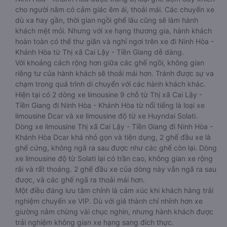
cho người nằm có cảm giác êm ái, thoải mái. Các chuyến xe
dù xa hay gần, thời gian ngồi ghế lâu cũng sẽ làm hành
khách mệt mỏi. Nhưng với xe hạng thương gia, hành khách
hoàn toàn có thể thư giãn và nghỉ ngơi trên xe đi Ninh Hòa -
Khánh Hòa từ Thị xã Cai Lậy - Tiền Giang dễ dàng.
Với khoảng cách rộng hơn giữa các ghế ngồi, không gian
riêng tư của hành khách sẽ thoải mái hơn. Tránh được sự va
chạm trong quá trình di chuyển với các hành khách khác.
Hiện tại có 2 dòng xe limousine 9 chỗ từ Thị xã Cai Lậy -
Tiền Giang đi Ninh Hòa - Khánh Hòa từ nổi tiếng là loại xe
limousine Dcar và xe limousine độ từ xe Huyndai Solati.
Dòng xe limousine Thị xã Cai Lậy - Tiền Giang đi Ninh Hòa -
Khánh Hòa Dcar khá nhỏ gọn và tiện dụng, 2 ghế đầu xe là
ghế cứng, không ngã ra sau được như các ghế còn lại. Dòng
xe limousine độ từ Solati lại có trần cao, không gian xe rộng
rãi và rất thoáng. 2 ghế đầu xe của dòng này vẫn ngã ra sau
được, và các ghế ngã ra thoải mái hơn.
Một điều đáng lưu tâm chính là cảm xúc khi khách hàng trải
nghiệm chuyến xe VIP. Dù với giá thành chỉ nhỉnh hơn xe
giường nằm chừng vài chục nghìn, nhưng hành khách được
trải nghiệm không gian xe hạng sang đích thực.