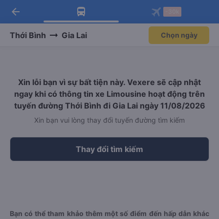
arrow_back
Tải app Vexere ngay!
Tải app Vexere
-30k
Mở app
Mở app
Nhận ưu đãi thành viên độc
-30k/ghế khi đặt vé máy bay qua
quyền
app
Thới Bình
Gia Lai
Chọn ngày
Xin lỗi bạn vì sự bất tiện này. Vexere sẽ cập nhật
ngay khi có thông tin xe Limousine hoạt động trên
tuyến đường Thới Bình đi Gia Lai ngày 11/08/2026
Xin bạn vui lòng thay đổi tuyến đường tìm kiếm
Thay đổi tìm kiếm
Bạn có thể tham khảo thêm một số điểm đến hấp dẫn khác