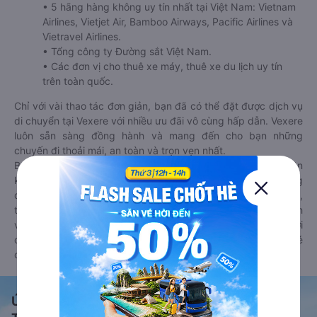
• 5 hãng hàng không uy tín nhất tại Việt Nam: Vietnam
Airlines, Vietjet Air, Bamboo Airways, Pacific Airlines và
Vietravel Airlines.
• Tổng công ty Đường sắt Việt Nam.
• Các đơn vị cho thuê xe máy, thuê xe du lịch uy tín
trên toàn quốc.
Chỉ với vài thao tác đơn giản, bạn đã có thể đặt được dịch vụ
di chuyển tại Vexere với nhiều ưu đãi vô cùng hấp dẫn. Vexere
luôn sẵn sàng đồng hành và mang đến cho bạn những
chuyến đi thoải mái, an toàn và trọn vẹn nhất.
Bên cạnh đó, bạn có thể tham khảo thêm các phương tiện
khác tại
Goyolo.com
cho chuyến đi sắp tới. Goyolo là nền tảng
đặt vé cho phép người dùng so sánh giá cả, giờ khởi hành,
thời gian di chuyển của nhiều phương tiện máy bay, xe khách
và tàu hoả. Hệ thống của Goyolo được liên kết trực tiếp với
các hãng máy bay, xe khách và tàu hoả, luôn đảm bảo có vé
cho bạn di chuyển.
Ứng dụng đặt vé Xe khách, Máy bay,