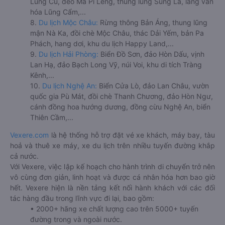
Lũng Cú, đèo Mã Pí Lèng, thung lũng Sủng Là, làng văn
hóa Lũng Cẩm,...
8.
Du lịch Mộc Châu:
Rừng thông Bản Áng, thung lũng
mận Nà Ka, đồi chè Mộc Châu, thác Dải Yếm, bản Pa
Phách, hang dơi, khu du lịch Happy Land,...
9.
Du lịch Hải Phòng:
Biển Đồ Sơn, đảo Hòn Dấu, vịnh
Lan Hạ, đảo Bạch Long Vỹ, núi Voi, khu di tích Tràng
Kênh,...
10.
Du lịch Nghệ An:
Biển Cửa Lò, đảo Lan Châu, vườn
quốc gia Pù Mát, đồi chè Thanh Chương, đảo Hòn Ngư,
cánh đồng hoa hướng dương, đồng cừu Nghệ An, biển
Thiên Cầm,...
Vexere.com
là hệ thống hỗ trợ đặt vé xe khách, máy bay, tàu
hoả và thuê xe máy, xe du lịch trên nhiều tuyến đường khắp
cả nước.
Với Vexere, việc lập kế hoạch cho hành trình di chuyển trở nên
vô cùng đơn giản, linh hoạt và được cá nhân hóa hơn bao giờ
hết. Vexere hiện là nền tảng kết nối hành khách với các đối
tác hàng đầu trong lĩnh vực đi lại, bao gồm:
• 2000+ hãng xe chất lượng cao trên 5000+ tuyến
đường trong và ngoài nước.