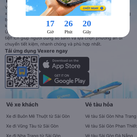
Tàu hoả và Thuê xe
Vexere - ứng dụng đặt vé đa phương tiện với hơn 3000+ nhà
xe chất lượng cao, 5000+ tuyến đường toàn quốc, tất cả hãng
bay và hãng tàu cùng dịch vụ thuê xe máy, xe du lịch phủ
khắp các tỉnh thành tại Việt Nam.
Ứng dụng hiển thị thông tin đầy đủ, minh bạch cùng vô vàn
tiện ích giúp người dùng so sánh và lựa chọn phương án di
chuyển tiết kiệm, nhanh chóng và phù hợp nhất.
Tải ứng dụng Vexere ngay
Vé xe khách
Vé tàu hỏa
Xe đi Buôn Mê Thuột từ Sài Gòn
Vé tàu Sài Gòn Nha Trang
Xe đi Vũng Tàu từ Sài Gòn
Vé tàu Sài Gòn Phan Thiết
Xe đi Nha Trang từ Sài Gòn
Vé tàu Sài Gòn Đà Nẵng