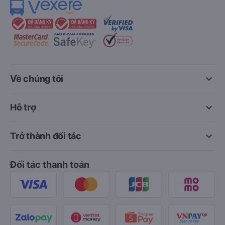
keyboard_arrow_down
Về chúng tôi
keyboard_arrow_down
Hỗ trợ
keyboard_arrow_down
Trở thành đối tác
Đối tác thanh toán