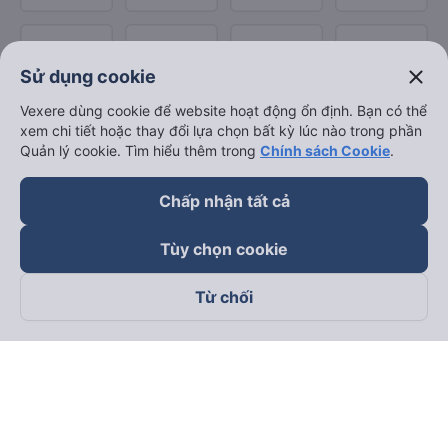
close
Sử dụng cookie
Vexere dùng cookie để website hoạt động ổn định. Bạn có thể
xem chi tiết hoặc thay đổi lựa chọn bất kỳ lúc nào trong phần
Quản lý cookie. Tìm hiểu thêm trong
Chính sách Cookie
.
Chấp nhận tất cả
Tùy chọn cookie
Từ chối
Theo dõi chúng tôi trên
Facebook
Tiktok
Youtube
Công ty TNHH Thương Mại Dịch Vụ Vexere