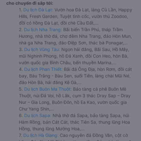
cho chuyến đi sắp tới:
1.
Du lịch Đà Lạt:
Vườn hoa Đà Lạt, làng Cù Lần, Happy
Hills, Fresh Garden, Tuyệt tình cốc, vườn thú Zoodoo,
đồi cỏ hồng Đà Lạt, đồi chè Cầu Đất,...
2.
Du lịch Nha Trang:
Bãi biển Trần Phú, tháp Trầm
Hương, nhà thờ đá, chợ đêm Nha Trang, đảo Hòn Mun,
nhà ga Nha Trang, đảo Điệp Sơn, thác bà Ponagar,...
3.
Du lịch Vũng Tàu:
Ngọn hải đăng, Bãi Sau, Hồ Mây,
mũi Nghinh Phong, hồ Đá Xanh, đồi Con Heo, hòn Bà,
vườn quốc gia Bình Châu, bến thuyền Marina,...
4.
Du lịch Phan Thiết:
Bãi đá Ông Địa, hòn Rơm, đồi cát
bay, Bàu Trắng - Bàu Sen, suối Tiên, làng chài Mũi Né,
đảo Hòn Bà, hải đăng Kê Gà,...
5.
Du lịch Buôn Ma Thuột:
Bảo tàng cà phê Buôn Mê
Thuột, núi Đá Voi, hồ Lắk, cụm 3 thác Dray Sap – Dray
Nur – Gia Long, Buôn Đôn, hồ Ea Kao, vườn quốc gia
Chư Yang Shin,...
6.
Du lịch Sapa:
Nhà thờ đá Sapa, bảo tàng Sapa, núi
Hàm Rồng, bản Cát Cát, thác Tiên Sa, thung lũng Hoa
Hồng, thung lũng Mường Hoa,...
7.
Du lịch Hà Giang:
Cao nguyên đá Đồng Văn, cột cờ