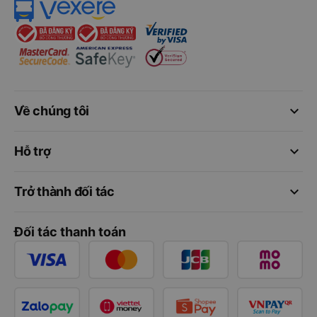
keyboard_arrow_down
Về chúng tôi
keyboard_arrow_down
Hỗ trợ
keyboard_arrow_down
Trở thành đối tác
Đối tác thanh toán