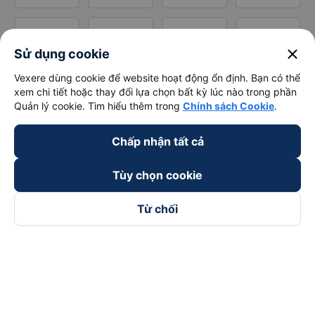
close
Sử dụng cookie
Vexere dùng cookie để website hoạt động ổn định. Bạn có thể
xem chi tiết hoặc thay đổi lựa chọn bất kỳ lúc nào trong phần
Quản lý cookie. Tìm hiểu thêm trong
Chính sách Cookie
.
Chấp nhận tất cả
Tùy chọn cookie
Từ chối
Theo dõi chúng tôi trên
Facebook
Tiktok
Youtube
Công ty TNHH Thương Mại Dịch Vụ Vexere