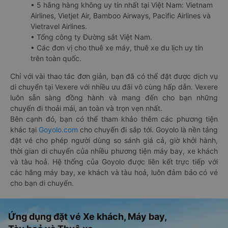
• 5 hãng hàng không uy tín nhất tại Việt Nam: Vietnam
Airlines, Vietjet Air, Bamboo Airways, Pacific Airlines và
Vietravel Airlines.
• Tổng công ty Đường sắt Việt Nam.
• Các đơn vị cho thuê xe máy, thuê xe du lịch uy tín
trên toàn quốc.
Chỉ với vài thao tác đơn giản, bạn đã có thể đặt được dịch vụ
di chuyển tại Vexere với nhiều ưu đãi vô cùng hấp dẫn. Vexere
luôn sẵn sàng đồng hành và mang đến cho bạn những
chuyến đi thoải mái, an toàn và trọn vẹn nhất.
Bên cạnh đó, bạn có thể tham khảo thêm các phương tiện
khác tại
Goyolo.com
cho chuyến đi sắp tới. Goyolo là nền tảng
đặt vé cho phép người dùng so sánh giá cả, giờ khởi hành,
thời gian di chuyển của nhiều phương tiện máy bay, xe khách
và tàu hoả. Hệ thống của Goyolo được liên kết trực tiếp với
các hãng máy bay, xe khách và tàu hoả, luôn đảm bảo có vé
cho bạn di chuyển.
Ứng dụng đặt vé Xe khách, Máy bay,