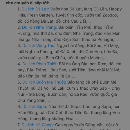
cho chuyến đi sắp tới:
1.
Du lịch Đà Lạt:
Vườn hoa Đà Lạt, làng Cù Lần, Happy
Hills, Fresh Garden, Tuyệt tình cốc, vườn thú Zoodoo,
đồi cỏ hồng Đà Lạt, đồi chè Cầu Đất,...
2.
Du lịch Nha Trang:
Bãi biển Trần Phú, tháp Trầm
Hương, nhà thờ đá, chợ đêm Nha Trang, đảo Hòn Mun,
nhà ga Nha Trang, đảo Điệp Sơn, thác bà Ponagar,...
3.
Du lịch Vũng Tàu:
Ngọn hải đăng, Bãi Sau, Hồ Mây,
mũi Nghinh Phong, hồ Đá Xanh, đồi Con Heo, hòn Bà,
vườn quốc gia Bình Châu, bến thuyền Marina,...
4.
Du lịch Phan Thiết:
Bãi đá Ông Địa, hòn Rơm, đồi cát
bay, Bàu Trắng - Bàu Sen, suối Tiên, làng chài Mũi Né,
đảo Hòn Bà, hải đăng Kê Gà,...
5.
Du lịch Buôn Ma Thuột:
Bảo tàng cà phê Buôn Mê
Thuột, núi Đá Voi, hồ Lắk, cụm 3 thác Dray Sap – Dray
Nur – Gia Long, Buôn Đôn, hồ Ea Kao, vườn quốc gia
Chư Yang Shin,...
6.
Du lịch Sapa:
Nhà thờ đá Sapa, bảo tàng Sapa, núi
Hàm Rồng, bản Cát Cát, thác Tiên Sa, thung lũng Hoa
Hồng, thung lũng Mường Hoa,...
7.
Du lịch Hà Giang:
Cao nguyên đá Đồng Văn, cột cờ