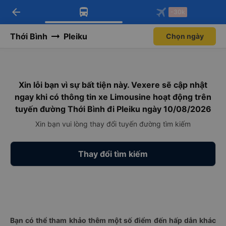
arrow_back
Tải app Vexere ngay!
Tải app Vexere
-30k
Mở app
Mở app
Nhận ưu đãi thành viên độc
-30k/ghế khi đặt vé máy bay qua
quyền
app
Thới Bình
Pleiku
Chọn ngày
Xin lỗi bạn vì sự bất tiện này. Vexere sẽ cập nhật
ngay khi có thông tin xe Limousine hoạt động trên
tuyến đường Thới Bình đi Pleiku ngày 10/08/2026
Xin bạn vui lòng thay đổi tuyến đường tìm kiếm
Thay đổi tìm kiếm
Bạn có thể tham khảo thêm một số điểm đến hấp dẫn khác