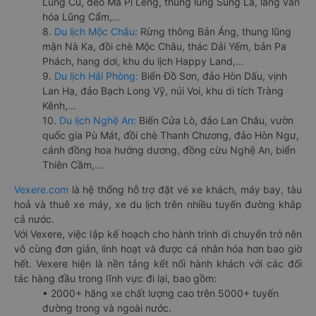
Lũng Cú, đèo Mã Pí Lèng, thung lũng Sủng Là, làng văn
hóa Lũng Cẩm,...
8.
Du lịch Mộc Châu:
Rừng thông Bản Áng, thung lũng
mận Nà Ka, đồi chè Mộc Châu, thác Dải Yếm, bản Pa
Phách, hang dơi, khu du lịch Happy Land,...
9.
Du lịch Hải Phòng:
Biển Đồ Sơn, đảo Hòn Dấu, vịnh
Lan Hạ, đảo Bạch Long Vỹ, núi Voi, khu di tích Tràng
Kênh,...
10.
Du lịch Nghệ An:
Biển Cửa Lò, đảo Lan Châu, vườn
quốc gia Pù Mát, đồi chè Thanh Chương, đảo Hòn Ngư,
cánh đồng hoa hướng dương, đồng cừu Nghệ An, biển
Thiên Cầm,...
Vexere.com
là hệ thống hỗ trợ đặt vé xe khách, máy bay, tàu
hoả và thuê xe máy, xe du lịch trên nhiều tuyến đường khắp
cả nước.
Với Vexere, việc lập kế hoạch cho hành trình di chuyển trở nên
vô cùng đơn giản, linh hoạt và được cá nhân hóa hơn bao giờ
hết. Vexere hiện là nền tảng kết nối hành khách với các đối
tác hàng đầu trong lĩnh vực đi lại, bao gồm:
• 2000+ hãng xe chất lượng cao trên 5000+ tuyến
đường trong và ngoài nước.