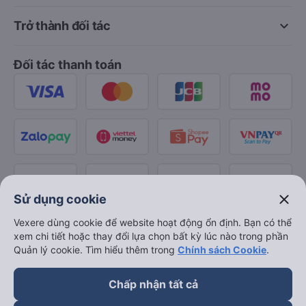
keyboard_arrow_down
Trở thành đối tác
Đối tác thanh toán
close
Sử dụng cookie
Vexere dùng cookie để website hoạt động ổn định. Bạn có thể
xem chi tiết hoặc thay đổi lựa chọn bất kỳ lúc nào trong phần
Quản lý cookie. Tìm hiểu thêm trong
Chính sách Cookie
.
Chấp nhận tất cả