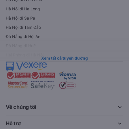
Hà Nội đi Hạ Long
Hà Nội đi Sa Pa
Hà Nội đi Tam Đảo
Đà Nẵng đi Hội An
Đà Nẵng đi Huế
Hải Phòng đi Hà Nội
Xem tất cả tuyến đường
keyboard_arrow_down
Về chúng tôi
keyboard_arrow_down
Hỗ trợ