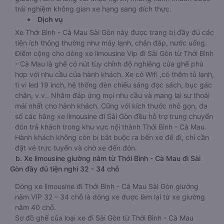
trải nghiệm không gian xe hạng sang đích thực.
Dịch vụ
Xe Thới Bình - Cà Mau Sài Gòn này được trang bị đầy đủ các
tiện ích thông thường như máy lạnh, chăn đắp, nước uống.
Điểm cộng cho dòng xe limousine Vip đi Sài Gòn từ Thới Bình
- Cà Mau là ghế có nút tùy chỉnh độ nghiêng của ghế phù
hợp với nhu cầu của hành khách. Xe có Wifi ,có thêm tủ lạnh,
ti vi led 19 inch, hệ thống đèn chiếu sáng đọc sách, bục gác
chân, v.v.. Nhằm đáp ứng mọi nhu cầu và mang lại sự thoải
mái nhất cho hành khách. Cũng với kích thước nhỏ gọn, đa
số các hãng xe limousine đi Sài Gòn đều hỗ trợ trung chuyển
đón trả khách trong khu vực nội thành Thới Bình - Cà Mau.
Hành khách không còn bị bắt buộc ra bến xe để đi, chỉ cần
đặt vé trực tuyến và chờ xe đến đón.
b. Xe limousine giường nằm từ Thới Bình - Cà Mau đi Sài
Gòn đầy đủ tiện nghi 32 - 34 chỗ
Dòng xe limousine đi Thới Bình - Cà Mau Sài Gòn giường
nằm VIP 32 – 34 chỗ là dòng xe được làm lại từ xe giường
nằm 40 chỗ.
Sơ đồ ghế của loại xe đi Sài Gòn từ Thới Bình - Cà Mau