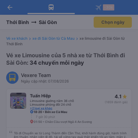
arrow_back
Tải app Vexere ngay!
Tải app Vexere
-30k
Mở app
Mở app
Nhận ưu đãi thành viên độc
-30k/ghế khi đặt vé máy bay qua
quyền
app
Thới Bình
Sài Gòn
Chọn ngày
Vé xe khách
xe đi Sài Gòn từ Cà Mau
xe limousine đi Sài Gòn từ
Thới Bình
Vé xe Limousine của 5 nhà xe từ Thới Bình đi
Sài Gòn
: 34 chuyến mỗi ngày
Vexere Team
Ngày cập nhật: 07/08/2026
Tuấn Hiệp
4.1
Limousine giường nằm 36 chỗ
(1659 đánh giá)
Limousine phòng đôi 24 chỗ
+2 loại xe khác
18:20 • Bến xe Cà Mau
7 giờ 30 phút
01:50 • Chân Cầu vượt Ngã 4 An Sương
Tôi đi Chuyến xe từ Long Thành đến Cần Thơ, khởi hành đúng giờ, hành trình
êm thuận, nhân viên lễ độ, tài xế vững tay quả thật khiến tôi an tâm, mãn ý.