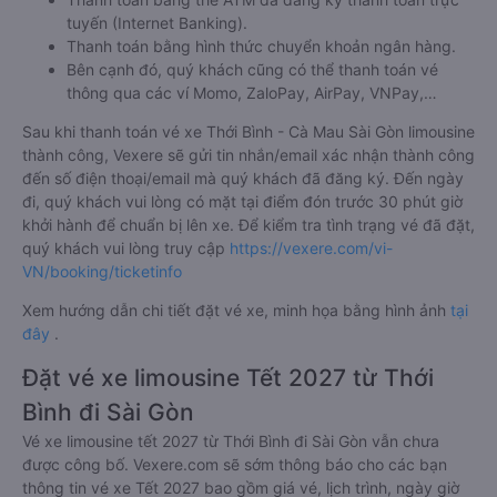
tuyến (Internet Banking).
Thanh toán bằng hình thức chuyển khoản ngân hàng.
Bên cạnh đó, quý khách cũng có thể thanh toán vé
thông qua các ví Momo, ZaloPay, AirPay, VNPay,…
Sau khi thanh toán vé xe Thới Bình - Cà Mau Sài Gòn limousine
thành công, Vexere sẽ gửi tin nhắn/email xác nhận thành công
đến số điện thoại/email mà quý khách đã đăng ký. Đến ngày
đi, quý khách vui lòng có mặt tại điểm đón trước 30 phút giờ
khởi hành để chuẩn bị lên xe. Để kiểm tra tình trạng vé đã đặt,
quý khách vui lòng truy cập
https://vexere.com/vi-
VN/booking/ticketinfo
Xem hướng dẫn chi tiết đặt vé xe, minh họa bằng hình ảnh
tại
đây
.
Đặt vé xe limousine Tết 2027 từ Thới
Bình đi Sài Gòn
Vé xe limousine tết 2027 từ Thới Bình đi Sài Gòn vẫn chưa
được công bố. Vexere.com sẽ sớm thông báo cho các bạn
thông tin vé xe Tết 2027 bao gồm giá vé, lịch trình, ngày giờ