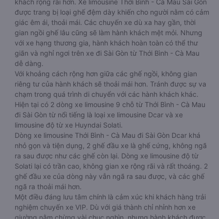
khách rộng rãi hơn. Xe limousine Thới Bình - Cà Mau Sài Gòn
được trang bị loại ghế đệm dày khiến cho người nằm có cảm
giác êm ái, thoải mái. Các chuyến xe dù xa hay gần, thời
gian ngồi ghế lâu cũng sẽ làm hành khách mệt mỏi. Nhưng
với xe hạng thương gia, hành khách hoàn toàn có thể thư
giãn và nghỉ ngơi trên xe đi Sài Gòn từ Thới Bình - Cà Mau
dễ dàng.
Với khoảng cách rộng hơn giữa các ghế ngồi, không gian
riêng tư của hành khách sẽ thoải mái hơn. Tránh được sự va
chạm trong quá trình di chuyển với các hành khách khác.
Hiện tại có 2 dòng xe limousine 9 chỗ từ Thới Bình - Cà Mau
đi Sài Gòn từ nổi tiếng là loại xe limousine Dcar và xe
limousine độ từ xe Huyndai Solati.
Dòng xe limousine Thới Bình - Cà Mau đi Sài Gòn Dcar khá
nhỏ gọn và tiện dụng, 2 ghế đầu xe là ghế cứng, không ngã
ra sau được như các ghế còn lại. Dòng xe limousine độ từ
Solati lại có trần cao, không gian xe rộng rãi và rất thoáng. 2
ghế đầu xe của dòng này vẫn ngã ra sau được, và các ghế
ngã ra thoải mái hơn.
Một điều đáng lưu tâm chính là cảm xúc khi khách hàng trải
nghiệm chuyến xe VIP. Dù với giá thành chỉ nhỉnh hơn xe
giường nằm chừng vài chục nghìn, nhưng hành khách được