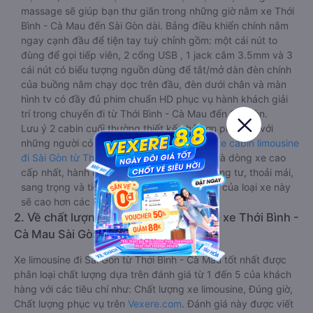
massage sẽ giúp bạn thư giãn trong những giờ nằm xe Thới
Bình - Cà Mau đến Sài Gòn dài. Bảng điều khiển chính nằm
ngay cạnh đầu để tiện tay tuỳ chỉnh gồm: một cái nút to
đùng để gọi tiếp viên, 2 cổng USB , 1 jack cắm 3.5mm và 3
cái nút có biểu tượng nguồn dùng để tắt/mở dàn đèn chính
của buồng nằm chạy dọc trên đầu, đèn dưới chân và màn
hình tv có đầy đủ phim chuẩn HD phục vụ hành khách giải
trí trong chuyến đi từ Thới Bình - Cà Mau đến Sài Gòn.
Lưu ý 2 cabin cuối thường thiết kế nhỏ hơn phù hợp với
những người có thân hình nhỏ nhắn. Dòng
xe cabin limousine
đi Sài Gòn từ Thới Bình - Cà Mau
này đang là dòng xe cao
cấp nhất, hành khách thường chọn vì sự riêng tư, thoải mái,
sang trọng và tiện nghi. Tất nhiên giá thành của loại xe này
sẽ cao hơn các loại khác.
2. Về chất lượng, review, đánh giá nhà xe Thới Bình -
Cà Mau Sài Gòn limousine
Xe limousine đi Sài Gòn từ Thới Bình - Cà Mau tốt nhất được
phân loại chất lượng dựa trên đánh giá từ 1 đến 5 của khách
hàng với các tiêu chí như: Chất lượng xe limousine, Đúng giờ,
Chất lượng phục vụ trên
Vexere.com
. Đánh giá này được viết