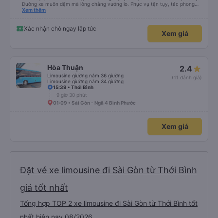
Đường xa muôn dặm mà lòng chẳng vướng lo. Phục vụ tận tụy, tác phong
nghiêm cẩn, hiếm thấy giữa thời buổi kim tiền vội vã. Xã hội loạn đạo. Xin gửi
Xem thêm
lời tán dương chân thành, kính chúc nhà xe ngày một hưng thịnh, vạn lộ bình
an.”
Xác nhận chỗ ngay lập tức
Xem giá
Hòa Thuận
2.4
Limousine giường nằm 36 giường
(11 đánh giá)
Limousine giường nằm 34 giường
15:39 • Thới Bình
9 giờ 30 phút
01:09 • Sài Gòn - Ngã 4 Bình Phước
Xem giá
Đặt vé xe limousine đi Sài Gòn từ Thới Bình
giá tốt nhất
Tổng hợp TOP 2 xe limousine đi Sài Gòn từ Thới Bình tốt
nhất hiện nay 08/2026