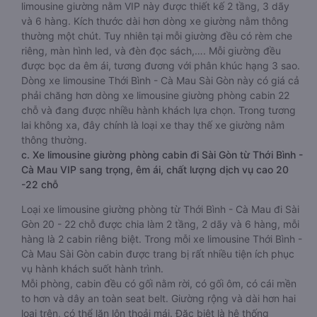
limousine giường nằm VIP này được thiết kế 2 tầng, 3 dãy
và 6 hàng. Kích thước dài hơn dòng xe giường nằm thông
thường một chút. Tuy nhiên tại mỗi giường đều có rèm che
riêng, màn hình led, và đèn đọc sách,…. Mỗi giường đều
được bọc da êm ái, tương đương với phân khúc hạng 3 sao.
Dòng xe limousine Thới Bình - Cà Mau Sài Gòn này có giá cả
phải chăng hơn dòng xe limousine giường phòng cabin 22
chỗ và đang được nhiều hành khách lựa chọn. Trong tương
lai không xa, đây chính là loại xe thay thế xe giường nằm
thông thường.
c. Xe limousine giường phòng cabin đi Sài Gòn từ Thới Bình -
Cà Mau VIP sang trọng, êm ái, chất lượng dịch vụ cao 20
-22 chỗ
Loại xe limousine giường phòng từ Thới Bình - Cà Mau đi Sài
Gòn 20 - 22 chỗ được chia làm 2 tầng, 2 dãy và 6 hàng, mỗi
hàng là 2 cabin riêng biệt. Trong mỗi xe limousine Thới Bình -
Cà Mau Sài Gòn cabin được trang bị rất nhiều tiện ích phục
vụ hành khách suốt hành trình.
Mỗi phòng, cabin đều có gối nằm rời, có gối ôm, có cái mền
to hơn và dây an toàn seat belt. Giường rộng và dài hơn hai
loại trên, có thể lăn lộn thoải mái. Đặc biệt là hệ thống