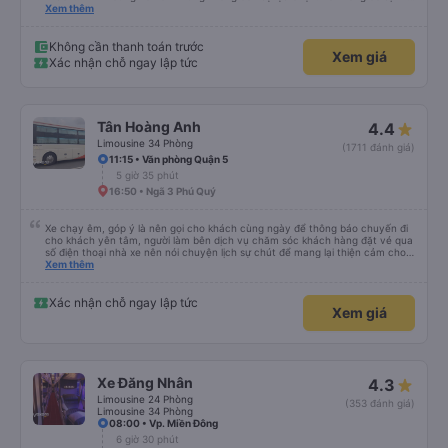
nhưng chạy đúng giờ, lệch có vài phút. Tài xế, phụ xe thân thiện, trả khách
Xem thêm
tận nơi. Xe sạch sẽ, hiện đại có điều máy lạnh mất nắp, nên hơi lạnh cứ phà
phà. Điểm 10 cho chất lượng. Sẽ đi lại nếu có dịp.
Không cần thanh toán trước
Xem giá
Xác nhận chỗ ngay lập tức
Tân Hoàng Anh
4.4
Limousine 34 Phòng
(1711 đánh giá)
11:15 • Văn phòng Quận 5
5 giờ 35 phút
16:50 • Ngã 3 Phú Quý
Xe chạy êm, góp ý là nên gọi cho khách cùng ngày để thông báo chuyến đi
cho khách yên tâm, người làm bên dịch vụ chăm sóc khách hàng đặt vé qua
số điện thoại nhà xe nên nói chuyện lịch sự chút để mang lại thiện cảm cho
khách hàng
Xem thêm
Xác nhận chỗ ngay lập tức
Xem giá
Xe Đăng Nhân
4.3
Limousine 24 Phòng
(353 đánh giá)
Limousine 34 Phòng
08:00 • Vp. Miền Đông
6 giờ 30 phút