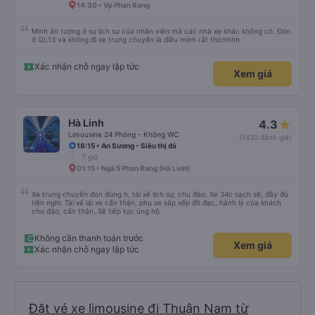
14:30 • Vp Phan Rang
Mình ấn tượng ở sự lịch sự của nhân viên mà các nhà xe khác không có. Đón
ở QL13 và không đi xe trung chuyển là điều mình rất thíchhhh
Xác nhận chỗ ngay lập tức
Xem giá
Hà Linh
4.3
Limousine 24 Phòng - Không WC
(1430 đánh giá)
18:15 • An Sương - Siêu thị đá
7 giờ
01:15 • Ngã 5 Phan Rang (Hà Linh)
Xe trung chuyển đón đúng h, tài xế lịch sự, chu đáo. Xe 34c sạch sẽ, đầy đủ
tiện nghi. Tài xế lái xe cẩn thận, phụ xe sắp xếp đồ đạc, hành lý của khách
chu đáo, cẩn thận. Sẽ tiếp tục ủng hộ
Không cần thanh toán trước
Xem giá
Xác nhận chỗ ngay lập tức
Đặt vé xe limousine đi Thuận Nam từ