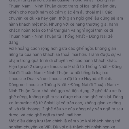
Thuận Nam - Ninh Thuận được trang bị loại ghế đệm dày
khiến cho người nằm có cảm giác êm ái, thoải mái. Các
chuyến xe dù xa hay gần, thời gian ngồi ghế lâu cũng sẽ làm
hành khách mệt mỏi. Nhưng với xe hạng thương gia, hành
khách hoàn toàn có thể thư giãn và nghỉ ngơi trên xe đi
Thuận Nam - Ninh Thuận từ Thống Nhất - Đồng Nai dễ
dàng.
Với khoảng cách rộng hơn giữa các ghế ngồi, không gian
riêng tư của hành khách sẽ thoải mái hơn. Tránh được sự va
chạm trong quá trình di chuyển với các hành khách khác.
Hiện tại có 2 dòng xe limousine 9 chỗ từ Thống Nhất - Đồng
Nai đi Thuận Nam - Ninh Thuận từ nổi tiếng là loại xe
limousine Dcar và xe limousine độ từ xe Huyndai Solati.
Dòng xe limousine Thống Nhất - Đồng Nai đi Thuận Nam -
Ninh Thuận Dcar khá nhỏ gọn và tiện dụng, 2 ghế đầu xe là
ghế cứng, không ngã ra sau được như các ghế còn lại. Dòng
xe limousine độ từ Solati lại có trần cao, không gian xe rộng
rãi và rất thoáng. 2 ghế đầu xe của dòng này vẫn ngã ra sau
được, và các ghế ngã ra thoải mái hơn.
Một điều đáng lưu tâm chính là cảm xúc khi khách hàng trải
nghiệm chuyến xe VIP. Dù với giá thành chỉ nhỉnh hơn xe