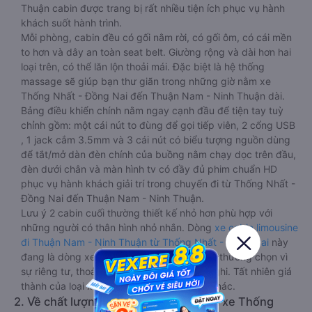
Thuận cabin được trang bị rất nhiều tiện ích phục vụ hành
khách suốt hành trình.
Mỗi phòng, cabin đều có gối nằm rời, có gối ôm, có cái mền
to hơn và dây an toàn seat belt. Giường rộng và dài hơn hai
loại trên, có thể lăn lộn thoải mái. Đặc biệt là hệ thống
massage sẽ giúp bạn thư giãn trong những giờ nằm xe
Thống Nhất - Đồng Nai đến Thuận Nam - Ninh Thuận dài.
Bảng điều khiển chính nằm ngay cạnh đầu để tiện tay tuỳ
chỉnh gồm: một cái nút to đùng để gọi tiếp viên, 2 cổng USB
, 1 jack cắm 3.5mm và 3 cái nút có biểu tượng nguồn dùng
để tắt/mở dàn đèn chính của buồng nằm chạy dọc trên đầu,
đèn dưới chân và màn hình tv có đầy đủ phim chuẩn HD
phục vụ hành khách giải trí trong chuyến đi từ Thống Nhất -
Đồng Nai đến Thuận Nam - Ninh Thuận.
Lưu ý 2 cabin cuối thường thiết kế nhỏ hơn phù hợp với
những người có thân hình nhỏ nhắn. Dòng
xe cabin limousine
đi Thuận Nam - Ninh Thuận từ Thống Nhất - Đồng Nai
này
đang là dòng xe cao cấp nhất, hành khách thường chọn vì
sự riêng tư, thoải mái, sang trọng và tiện nghi. Tất nhiên giá
thành của loại xe này sẽ cao hơn các loại khác.
2. Về chất lượng, review, đánh giá nhà xe Thống