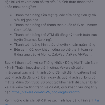
tiện lợi khi Vexere.com hỗ trợ đến 06 hình thức thanh toán
khác nhau bao gồm:
Thanh toán bằng tiền mặt tại các cửa hàng tiện lợi và
siêu thị gần nhà.
Thanh toán bằng thẻ thanh toán quốc tế (Visa, Master
Card, JCB).
Thanh toán bằng thẻ ATM đã đăng ký thanh toán trực
tuyến (Internet Banking).
Thanh toán bằng hình thức chuyển khoản ngân hàng.
Bên cạnh đó, quý khách cũng có thể thanh toán vé
thông qua các ví Momo, ZaloPay, AirPay, VNPay,…
Sau khi thanh toán vé xe Thống Nhất - Đồng Nai Thuận Nam
- Ninh Thuận limousine thành công, Vexere sẽ gửi tin
nhắn/email xác nhận thành công đến số điện thoại/email mà
quý khách đã đăng ký. Đến ngày đi, quý khách vui lòng có
mặt tại điểm đón trước 30 phút giờ khởi hành để chuẩn bị lên
xe. Để kiểm tra tình trạng vé đã đặt, quý khách vui lòng truy
cập
https://vexere.com/vi-VN/booking/ticketinfo
Xem hướng dẫn chi tiết đặt vé xe, minh họa bằng hình ảnh
tại