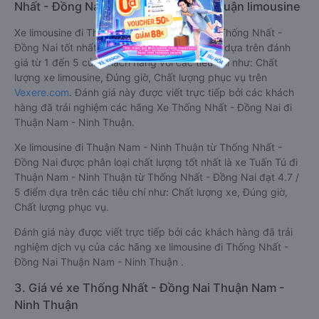
Nhất - Đồng Nai Thuận Nam - Ninh Thuận limousine
Xe limousine đi Thuận Nam - Ninh Thuận từ Thống Nhất -
Đồng Nai tốt nhất được phân loại chất lượng dựa trên đánh
giá từ 1 đến 5 của khách hàng với các tiêu chí như: Chất
lượng xe limousine, Đúng giờ, Chất lượng phục vụ trên
Vexere.com
. Đánh giá này được viết trực tiếp bởi các khách
hàng đã trải nghiệm các hãng Xe Thống Nhất - Đồng Nai đi
Thuận Nam - Ninh Thuận.
Xe limousine đi Thuận Nam - Ninh Thuận từ Thống Nhất -
Đồng Nai được phân loại chất lượng tốt nhất là xe Tuấn Tú đi
Thuận Nam - Ninh Thuận từ Thống Nhất - Đồng Nai đạt 4.7 /
5 điểm dựa trên các tiêu chí như: Chất lượng xe, Đúng giờ,
Chất lượng phục vụ.
Đánh giá này được viết trực tiếp bởi các khách hàng đã trải
nghiệm dịch vụ của các hãng xe limousine đi Thống Nhất -
Đồng Nai Thuận Nam - Ninh Thuận .
3. Giá vé xe Thống Nhất - Đồng Nai Thuận Nam -
Ninh Thuận