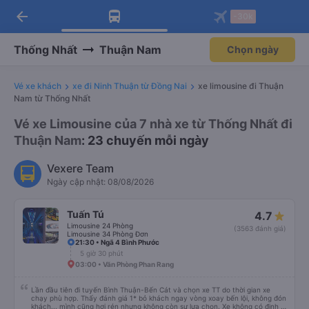
arrow_back
Tải app Vexere ngay!
Tải app Vexere
-30k
Mở app
Mở app
Nhận ưu đãi thành viên độc
-30k/ghế khi đặt vé máy bay qua
quyền
app
Thống Nhất
Thuận Nam
Chọn ngày
Vé xe khách
xe đi Ninh Thuận từ Đồng Nai
xe limousine đi Thuận
Nam từ Thống Nhất
Vé xe Limousine của 7 nhà xe từ Thống Nhất đi
Thuận Nam
: 23 chuyến mỗi ngày
Vexere Team
Ngày cập nhật: 08/08/2026
Tuấn Tú
4.7
Limousine 24 Phòng
(3563 đánh giá)
Limousine 34 Phòng Đơn
21:30 • Ngã 4 Bình Phước
5 giờ 30 phút
03:00 • Văn Phòng Phan Rang
Lần đầu tiên đi tuyến Bình Thuận-Bến Cát và chọn xe TT do thời gian xe
chạy phù hợp. Thấy đánh giá 1* bỏ khách ngay vòng xoay bến lội, không đón
khách... mình cũng hơi rén nhưng không còn sự lựa chọn. Xe không có định vị