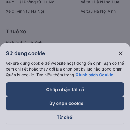
Xe đi Hải Phòng từ Hà Nội
Vé tàu Đà Nẵng Huế
Xe đi Vinh từ Hà Nội
Vé tàu Hà Nội Vinh
Thuê xe
Hà Nội đi Ninh Bình
Hà Nội đi Hạ Long
close
Sử dụng cookie
Hà Nội đi Sa Pa
Vexere dùng cookie để website hoạt động ổn định. Bạn có thể
xem chi tiết hoặc thay đổi lựa chọn bất kỳ lúc nào trong phần
Hà Nội đi Tam Đảo
Quản lý cookie. Tìm hiểu thêm trong
Chính sách Cookie
.
Đà Nẵng đi Hội An
Đà Nẵng đi Huế
Chấp nhận tất cả
Hải Phòng đi Hà Nội
Xem tất cả tuyến đường
Tùy chọn cookie
Từ chối