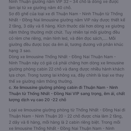
Ninh Thuận giường nằm VIP 32 – 34 chỗ là dòng xe được
làm lại từ xe giường nằm 40 chỗ.
Sơ đồ ghế của loại xe đi Thuận Nam - Ninh Thuận từ Thống
Nhất - Đồng Nai limousine giường nằm VIP này được thiết kế
2 tầng, 3 dãy và 6 hàng. Kích thước dài hơn dòng xe giường
nằm thông thường một chút. Tuy nhiên tại mỗi giường đều
có rèm che riêng, màn hình led, và đèn đọc sách,…. Mỗi
giường đều được bọc da êm ái, tương đương với phân khúc
hạng 3 sao.
Dòng xe limousine Thống Nhất - Đồng Nai Thuận Nam -
Ninh Thuận này có giá cả phải chăng hơn dòng xe limousine
giường phòng cabin 22 chỗ và đang được nhiều hành khách
lựa chọn. Trong tương lai không xa, đây chính là loại xe thay
thế xe giường nằm thông thường.
c. Xe limousine giường phòng cabin đi Thuận Nam - Ninh
Thuận từ Thống Nhất - Đồng Nai VIP sang trọng, êm ái, chất
lượng dịch vụ cao 20 -22 chỗ
Loại xe limousine giường phòng từ Thống Nhất - Đồng Nai đi
Thuận Nam - Ninh Thuận 20 - 22 chỗ được chia làm 2 tầng,
2 dãy và 6 hàng, mỗi hàng là 2 cabin riêng biệt. Trong mỗi
xe limousine Thống Nhất - Đồng Nai Thuận Nam - Ninh