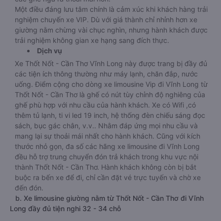
Một điều đáng lưu tâm chính là cảm xúc khi khách hàng trải
nghiệm chuyến xe VIP. Dù với giá thành chỉ nhỉnh hơn xe
giường nằm chừng vài chục nghìn, nhưng hành khách được
trải nghiệm không gian xe hạng sang đích thực.
Dịch vụ
Xe Thốt Nốt - Cần Thơ Vĩnh Long này được trang bị đầy đủ
các tiện ích thông thường như máy lạnh, chăn đắp, nước
uống. Điểm cộng cho dòng xe limousine Vip đi Vĩnh Long từ
Thốt Nốt - Cần Thơ là ghế có nút tùy chỉnh độ nghiêng của
ghế phù hợp với nhu cầu của hành khách. Xe có Wifi ,có
thêm tủ lạnh, ti vi led 19 inch, hệ thống đèn chiếu sáng đọc
sách, bục gác chân, v.v.. Nhằm đáp ứng mọi nhu cầu và
mang lại sự thoải mái nhất cho hành khách. Cũng với kích
thước nhỏ gọn, đa số các hãng xe limousine đi Vĩnh Long
đều hỗ trợ trung chuyển đón trả khách trong khu vực nội
thành Thốt Nốt - Cần Thơ. Hành khách không còn bị bắt
buộc ra bến xe để đi, chỉ cần đặt vé trực tuyến và chờ xe
đến đón.
b. Xe limousine giường nằm từ Thốt Nốt - Cần Thơ đi Vĩnh
Long đầy đủ tiện nghi 32 - 34 chỗ