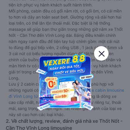
tiện ích phục vụ hành khách suốt hành trình.
Mỗi phòng, cabin đều có gối nằm rời, có gối ôm, có cái mền
to hơn và dây an toàn seat belt. Giường rộng và dài hơn hai
loại trên, có thể lăn lộn thoải mái. Đặc biệt là hệ thống
massage sẽ giúp bạn thư giãn trong những giờ nằm xe Thốt
Nốt - Cần Thơ đến Vĩnh Long dài. Bảng điều khiển chính
nằm ngay cạnh đầu để tiện tay tuỳ chỉnh gồm: một cái nút
to đùng để gọi tiếp viên, 2 cổng USB , 1 jack cắm 3.5mm và
3 cái nút có biểu tượng nguồn dùng để tắt/mở dàn đèn
chính của buồng nằm chạy dọc trên đầu, đèn dưới chân và
màn hình tv có đầy đủ phim chuẩn HD phục vụ hành khách
giải trí trong chuyến đi từ Thốt Nốt - Cần Thơ đến Vĩnh
Long.
Lưu ý 2 cabin cuối thường thiết kế nhỏ hơn phù hợp với
những người có thân hình nhỏ nhắn. Dòng
xe cabin limousine
đi Vĩnh Long từ Thốt Nốt - Cần Thơ
này đang là dòng xe
cao cấp nhất, hành khách thường chọn vì sự riêng tư, thoải
mái, sang trọng và tiện nghi. Tất nhiên giá thành của loại xe
này sẽ cao hơn các loại khác.
2. Về chất lượng, review, đánh giá nhà xe Thốt Nốt -
Cần Thơ Vĩnh Long limousine