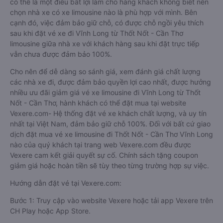
có thể là một điều bất lợi làm cho hàng khách không biết nên
chọn nhà xe có xe limousine nào là phù hợp với mình. Bên
cạnh đó, việc đảm bảo giữ chỗ, có được chỗ ngồi yêu thích
sau khi đặt vé xe đi Vĩnh Long từ Thốt Nốt - Cần Thơ
limousine giữa nhà xe với khách hàng sau khi đặt trực tiếp
vẫn chưa được đảm bảo 100%.
Cho nên để dễ dàng so sánh giá, xem đánh giá chất lượng
các nhà xe đi, được đảm bảo quyền lợi cao nhất, được hưởng
nhiều ưu đãi giảm giá vé xe limousine đi Vĩnh Long từ Thốt
Nốt - Cần Thơ, hành khách có thể đặt mua tại website
Vexere.com- Hệ thống đặt vé xe khách chất lượng, và uy tín
nhất tại Việt Nam, đảm bảo giữ chỗ 100%. Đối với bất cứ giao
dịch đặt mua vé xe limousine đi Thốt Nốt - Cần Thơ Vĩnh Long
nào của quý khách tại trang web Vexere.com đều được
Vexere cam kết giải quyết sự cố. Chính sách tặng coupon
giảm giá hoặc hoàn tiền sẽ tùy theo từng trường hợp sự việc.
Hướng dẫn đặt vé tại Vexere.com:
Bước 1: Truy cập vào website Vexere hoặc tải app Vexere trên
CH Play hoặc App Store.