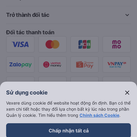
keyboard_arrow_down
Trở thành đối tác
Đối tác thanh toán
close
Sử dụng cookie
Vexere dùng cookie để website hoạt động ổn định. Bạn có thể
xem chi tiết hoặc thay đổi lựa chọn bất kỳ lúc nào trong phần
Quản lý cookie. Tìm hiểu thêm trong
Chính sách Cookie
.
Chấp nhận tất cả