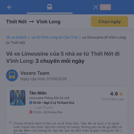
arrow_back
Tải app Vexere ngay!
Tải app Vexere
-30k
Mở app
Mở app
Nhận ưu đãi thành viên độc
-30k/ghế khi đặt vé máy bay qua
quyền
app
Thốt Nốt
Vĩnh Long
Chọn ngày
Vé xe khách
xe đi Vĩnh Long từ Cần Thơ
xe limousine đi Vĩnh Long
từ Thốt Nốt
Vé xe Limousine của 5 nhà xe từ Thốt Nốt đi
Vĩnh Long
: 3 chuyến mỗi ngày
Vexere Team
Ngày cập nhật: 07/08/2026
Tân Niên
4.6
Limousine Phòng Đôi 24 chỗ
(2276 đánh giá)
18:50 • Ngã 3 Lộ Tẻ Rạch Giá
2 giờ 10 phút
21:00 • KCN Hòa Phú
Chúng tôi khởi hành từ Đà Lạt và đi Châu Đức. Việc lên xe buýt vì là người
nước ngoài nên phức tạp hơn chúng tôi tưởng. Nhưng phụ xe đã gọi điện và
gửi địa điểm cho chúng tôi. Sau đó, anh ấy đích thân đi giúp chúng tôi. Đó là