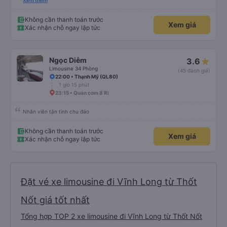
lần đầu tiên đi xe giường nằm với hai đứa trẻ nhỏ khá thú vị. Chúng tôi không
Xem thêm
chắc chắn khi nào xe sẽ dừng lại để nghỉ hoặc ăn uống. Tôi rất ngạc nhiên
khi xe dừng lại lúc nửa đêm ở Cần Thơ và mọi người xuống xe ăn. Khi đến
điểm dừng, họ đánh thức chúng tôi dậy và đảm bảo chúng tôi đã sẵn sàng.
Không cần thanh toán trước
Xem giá
Nhìn chung, đó là một trải nghiệm tốt. Mỗi giường đều có gối và chăn, và đủ
Xác nhận chỗ ngay lập tức
chỗ cho 1 người lớn và 1 trẻ em nằm thoải mái.
Ngọc Diễm
3.6
Limousine 34 Phòng
(45 đánh giá)
22:00 • Thạnh Mỹ (QL80)
1 giờ 15 phút
23:15 • Quán cơm 8 Ri
Nhân viên tận tình chu đáo
Không cần thanh toán trước
Xem giá
Xác nhận chỗ ngay lập tức
Đặt vé xe limousine đi Vĩnh Long từ Thốt
Nốt giá tốt nhất
Tổng hợp TOP 2 xe limousine đi Vĩnh Long từ Thốt Nốt