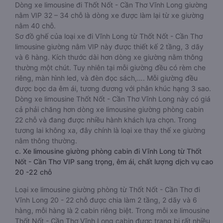
Dòng xe limousine đi Thốt Nốt - Cần Thơ Vĩnh Long giường
nằm VIP 32 – 34 chỗ là dòng xe được làm lại từ xe giường
nằm 40 chỗ.
Sơ đồ ghế của loại xe đi Vĩnh Long từ Thốt Nốt - Cần Thơ
limousine giường nằm VIP này được thiết kế 2 tầng, 3 dãy
và 6 hàng. Kích thước dài hơn dòng xe giường nằm thông
thường một chút. Tuy nhiên tại mỗi giường đều có rèm che
riêng, màn hình led, và đèn đọc sách,…. Mỗi giường đều
được bọc da êm ái, tương đương với phân khúc hạng 3 sao.
Dòng xe limousine Thốt Nốt - Cần Thơ Vĩnh Long này có giá
cả phải chăng hơn dòng xe limousine giường phòng cabin
22 chỗ và đang được nhiều hành khách lựa chọn. Trong
tương lai không xa, đây chính là loại xe thay thế xe giường
nằm thông thường.
c. Xe limousine giường phòng cabin đi Vĩnh Long từ Thốt
Nốt - Cần Thơ VIP sang trọng, êm ái, chất lượng dịch vụ cao
20 -22 chỗ
Loại xe limousine giường phòng từ Thốt Nốt - Cần Thơ đi
Vĩnh Long 20 - 22 chỗ được chia làm 2 tầng, 2 dãy và 6
hàng, mỗi hàng là 2 cabin riêng biệt. Trong mỗi xe limousine
Thốt Nốt - Cần Thơ Vĩnh Long cabin được trang bị rất nhiều