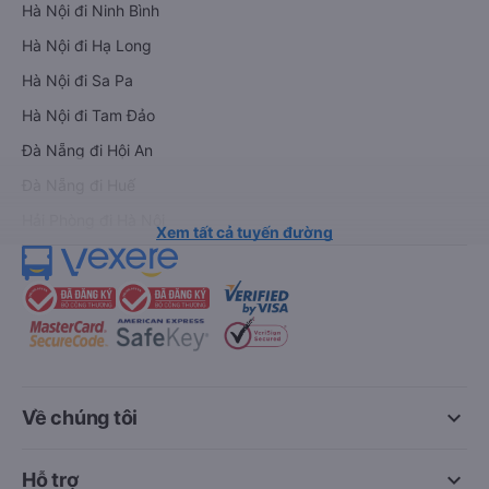
Hà Nội đi Ninh Bình
Hà Nội đi Hạ Long
Hà Nội đi Sa Pa
Hà Nội đi Tam Đảo
Đà Nẵng đi Hội An
Đà Nẵng đi Huế
Hải Phòng đi Hà Nội
Xem tất cả tuyến đường
keyboard_arrow_down
Về chúng tôi
keyboard_arrow_down
Hỗ trợ