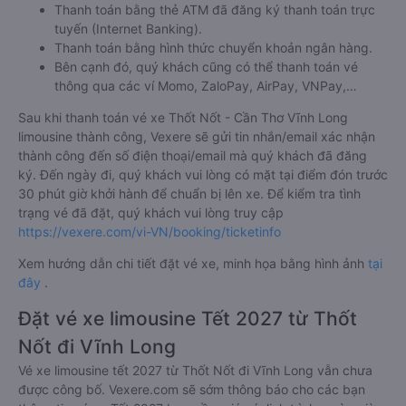
Thanh toán bằng thẻ ATM đã đăng ký thanh toán trực
tuyến (Internet Banking).
Thanh toán bằng hình thức chuyển khoản ngân hàng.
Bên cạnh đó, quý khách cũng có thể thanh toán vé
thông qua các ví Momo, ZaloPay, AirPay, VNPay,…
Sau khi thanh toán vé xe Thốt Nốt - Cần Thơ Vĩnh Long
limousine thành công, Vexere sẽ gửi tin nhắn/email xác nhận
thành công đến số điện thoại/email mà quý khách đã đăng
ký. Đến ngày đi, quý khách vui lòng có mặt tại điểm đón trước
30 phút giờ khởi hành để chuẩn bị lên xe. Để kiểm tra tình
trạng vé đã đặt, quý khách vui lòng truy cập
https://vexere.com/vi-VN/booking/ticketinfo
Xem hướng dẫn chi tiết đặt vé xe, minh họa bằng hình ảnh
tại
đây
.
Đặt vé xe limousine Tết 2027 từ Thốt
Nốt đi Vĩnh Long
Vé xe limousine tết 2027 từ Thốt Nốt đi Vĩnh Long vẫn chưa
được công bố. Vexere.com sẽ sớm thông báo cho các bạn