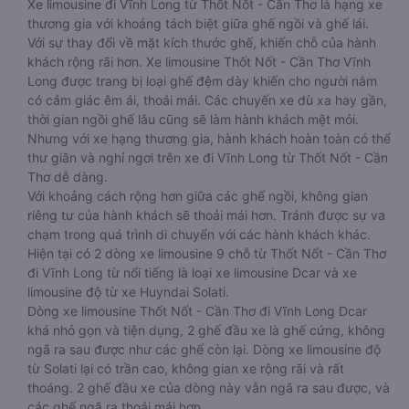
Xe limousine đi Vĩnh Long từ Thốt Nốt - Cần Thơ là hạng xe
thương gia với khoảng tách biệt giữa ghế ngồi và ghế lái.
Với sự thay đổi về mặt kích thước ghế, khiến chỗ của hành
khách rộng rãi hơn. Xe limousine Thốt Nốt - Cần Thơ Vĩnh
Long được trang bị loại ghế đệm dày khiến cho người nằm
có cảm giác êm ái, thoải mái. Các chuyến xe dù xa hay gần,
thời gian ngồi ghế lâu cũng sẽ làm hành khách mệt mỏi.
Nhưng với xe hạng thương gia, hành khách hoàn toàn có thể
thư giãn và nghỉ ngơi trên xe đi Vĩnh Long từ Thốt Nốt - Cần
Thơ dễ dàng.
Với khoảng cách rộng hơn giữa các ghế ngồi, không gian
riêng tư của hành khách sẽ thoải mái hơn. Tránh được sự va
chạm trong quá trình di chuyển với các hành khách khác.
Hiện tại có 2 dòng xe limousine 9 chỗ từ Thốt Nốt - Cần Thơ
đi Vĩnh Long từ nổi tiếng là loại xe limousine Dcar và xe
limousine độ từ xe Huyndai Solati.
Dòng xe limousine Thốt Nốt - Cần Thơ đi Vĩnh Long Dcar
khá nhỏ gọn và tiện dụng, 2 ghế đầu xe là ghế cứng, không
ngã ra sau được như các ghế còn lại. Dòng xe limousine độ
từ Solati lại có trần cao, không gian xe rộng rãi và rất
thoáng. 2 ghế đầu xe của dòng này vẫn ngã ra sau được, và
các ghế ngã ra thoải mái hơn.