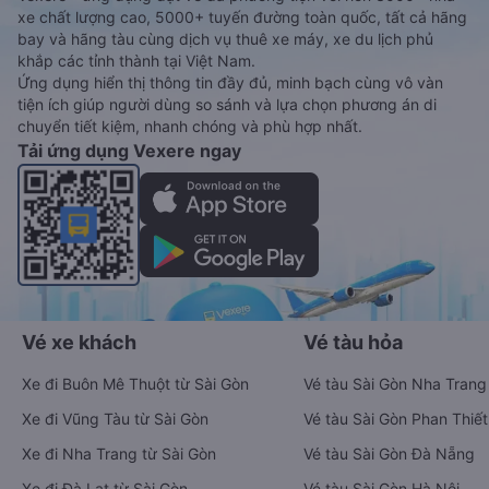
xe chất lượng cao, 5000+ tuyến đường toàn quốc, tất cả hãng
bay và hãng tàu cùng dịch vụ thuê xe máy, xe du lịch phủ
khắp các tỉnh thành tại Việt Nam.
Ứng dụng hiển thị thông tin đầy đủ, minh bạch cùng vô vàn
tiện ích giúp người dùng so sánh và lựa chọn phương án di
chuyển tiết kiệm, nhanh chóng và phù hợp nhất.
Tải ứng dụng Vexere ngay
Vé xe khách
Vé tàu hỏa
Xe đi Buôn Mê Thuột từ Sài Gòn
Vé tàu Sài Gòn Nha Trang
Xe đi Vũng Tàu từ Sài Gòn
Vé tàu Sài Gòn Phan Thiết
Xe đi Nha Trang từ Sài Gòn
Vé tàu Sài Gòn Đà Nẵng
Xe đi Đà Lạt từ Sài Gòn
Vé tàu Sài Gòn Hà Nội