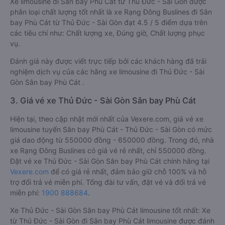
Xe limousine đi Sân bay Phù Cát từ Thủ Đức - Sài Gòn được
phân loại chất lượng tốt nhất là xe Rạng Đông Buslines đi Sân
bay Phù Cát từ Thủ Đức - Sài Gòn đạt 4.5 / 5 điểm dựa trên
các tiêu chí như: Chất lượng xe, Đúng giờ, Chất lượng phục
vụ.
Đánh giá này được viết trực tiếp bởi các khách hàng đã trải
nghiệm dịch vụ của các hãng xe limousine đi Thủ Đức - Sài
Gòn Sân bay Phù Cát .
3. Giá vé xe Thủ Đức - Sài Gòn Sân bay Phù Cát
Hiện tại, theo cập nhật mới nhất của Vexere.com, giá vé xe
limousine tuyến Sân bay Phù Cát - Thủ Đức - Sài Gòn có mức
giá dao động từ 550000 đồng - 650000 đồng. Trong đó, nhà
xe Rạng Đông Buslines có giá vé rẻ nhất, chỉ 550000 đồng.
Đặt vé xe Thủ Đức - Sài Gòn Sân bay Phù Cát chính hãng tại
Vexere.com
để có giá rẻ nhất, đảm bảo giữ chỗ 100% và hỗ
trợ đổi trả vé miễn phí. Tổng đài tư vấn, đặt vé và đổi trả vé
miễn phí:
1900 888684
.
Xe Thủ Đức - Sài Gòn Sân bay Phù Cát limousine tốt nhất: Xe
từ Thủ Đức - Sài Gòn đi Sân bay Phù Cát limousine được đánh