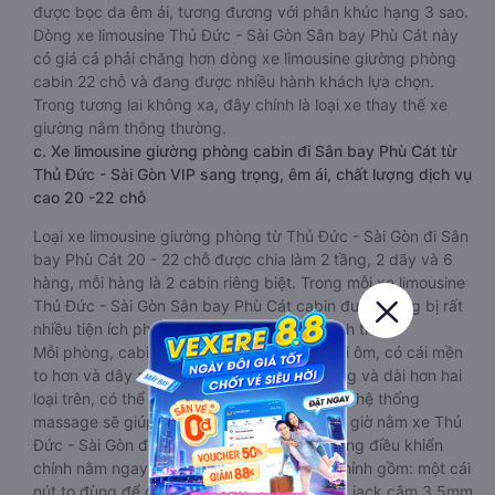
được bọc da êm ái, tương đương với phân khúc hạng 3 sao.
Dòng xe limousine Thủ Đức - Sài Gòn Sân bay Phù Cát này
có giá cả phải chăng hơn dòng xe limousine giường phòng
cabin 22 chỗ và đang được nhiều hành khách lựa chọn.
Trong tương lai không xa, đây chính là loại xe thay thế xe
giường nằm thông thường.
c. Xe limousine giường phòng cabin đi Sân bay Phù Cát từ
Thủ Đức - Sài Gòn VIP sang trọng, êm ái, chất lượng dịch vụ
cao 20 -22 chỗ
Loại xe limousine giường phòng từ Thủ Đức - Sài Gòn đi Sân
bay Phù Cát 20 - 22 chỗ được chia làm 2 tầng, 2 dãy và 6
hàng, mỗi hàng là 2 cabin riêng biệt. Trong mỗi xe limousine
Thủ Đức - Sài Gòn Sân bay Phù Cát cabin được trang bị rất
nhiều tiện ích phục vụ hành khách suốt hành trình.
Mỗi phòng, cabin đều có gối nằm rời, có gối ôm, có cái mền
to hơn và dây an toàn seat belt. Giường rộng và dài hơn hai
loại trên, có thể lăn lộn thoải mái. Đặc biệt là hệ thống
massage sẽ giúp bạn thư giãn trong những giờ nằm xe Thủ
Đức - Sài Gòn đến Sân bay Phù Cát dài. Bảng điều khiển
chính nằm ngay cạnh đầu để tiện tay tuỳ chỉnh gồm: một cái
nút to đùng để gọi tiếp viên, 2 cổng USB , 1 jack cắm 3.5mm