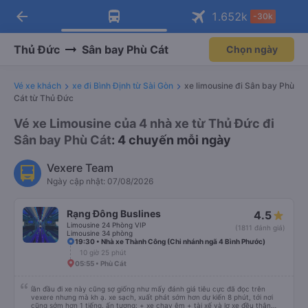
arrow_back
Tải app Vexere ngay!
Tải app Vexere
1.652
k
-30k
Mở app
Mở app
Nhận ưu đãi thành viên độc
-30k/ghế khi đặt vé máy bay qua
quyền
app
Thủ Đức
Sân bay Phù Cát
Chọn ngày
Vé xe khách
xe đi Bình Định từ Sài Gòn
xe limousine đi Sân bay Phù
Cát từ Thủ Đức
Vé xe Limousine của 4 nhà xe từ Thủ Đức đi
Sân bay Phù Cát
: 4 chuyến mỗi ngày
Vexere Team
Ngày cập nhật: 07/08/2026
Rạng Đông Buslines
4.5
Limousine 24 Phòng VIP
(1811 đánh giá)
Limousine 34 phòng
19:30 • Nhà xe Thành Công (Chi nhánh ngã 4 Bình Phước)
10 giờ 25 phút
05:55 • Phù Cát
lần đầu đi xe này cũng sợ giống như mấy đánh giá tiêu cực đã đọc trên
vexere nhưng mà kh ạ. xe sạch, xuất phát sớm hơn dự kiến 8 phút, tới nơi
cũng sớm hơn 1 tiếng. ấn tượng: + xe chạy êm + tài xế và lơ xe đều thân