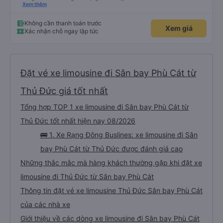
thiện dễ thương. thật ra cũng kh tiếp xúc nhiều+ lắm nhưng cá nhân mình
Xem thêm
cảm thấy vậy + đồ ăn tối đa dạng, nêm nếm thì tùy người thấy hợp, cá nhân
mình thấy kh hợp lắm nhưng chưa đến mức tệ mình đi chuyến quảng ngãi -
an sương, xe dừng đúng 3 lần (cả ăn tối) cho khách đi vệ sinh. cái hay ở đây
Không cần thanh toán trước
Xem giá
là khi gần tới chỗ ăn tối sẽ có loa thông báo, loa báo là dừng 30p nhưng thực
Xác nhận chỗ ngay lập tức
tế chỉ dừng khoảng 25p, chắc do khách đã lên đông đủ. tóm lại thì lần đầu đi
xe này và sẽ có lần sau nếu có dịp, ấn tượng tốt
Đặt vé xe limousine đi Sân bay Phù Cát từ
Thủ Đức giá tốt nhất
Tổng hợp TOP 1 xe limousine đi Sân bay Phù Cát từ
Thủ Đức tốt nhất hiện nay 08/2026
🚌 1. Xe Rạng Đông Buslines: xe limousine đi Sân
bay Phù Cát từ Thủ Đức được đánh giá cao
Những thắc mắc mà hàng khách thường gặp khi đặt xe
limousine đi Thủ Đức từ Sân bay Phù Cát
Thông tin đặt vé xe limousine Thủ Đức Sân bay Phù Cát
của các nhà xe
Giới thiệu về các dòng xe limousine đi Sân bay Phù Cát