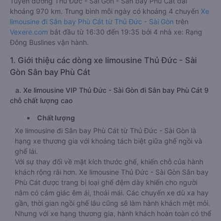
Tuyến đường Thủ Đức - Sài Gòn - Sân bay Phù Cát dài
khoảng 970 km. Trung bình mỗi ngày có khoảng 4 chuyến
Xe
limousine đi Sân bay Phù Cát từ Thủ Đức - Sài Gòn
trên
Vexere.com
bắt đầu từ 16:30 đến 19:35 bởi 4 nhà xe: Rạng
Đông Buslines vận hành.
1. Giới thiệu các dòng xe limousine Thủ Đức - Sài
Gòn Sân bay Phù Cát
a. Xe limousine VIP Thủ Đức - Sài Gòn đi Sân bay Phù Cát 9
chỗ chất lượng cao
Chất lượng
Xe limousine đi Sân bay Phù Cát từ Thủ Đức - Sài Gòn là
hạng xe thương gia với khoảng tách biệt giữa ghế ngồi và
ghế lái.
Với sự thay đổi về mặt kích thước ghế, khiến chỗ của hành
khách rộng rãi hơn. Xe limousine Thủ Đức - Sài Gòn Sân bay
Phù Cát được trang bị loại ghế đệm dày khiến cho người
nằm có cảm giác êm ái, thoải mái. Các chuyến xe dù xa hay
gần, thời gian ngồi ghế lâu cũng sẽ làm hành khách mệt mỏi.
Nhưng với xe hạng thương gia, hành khách hoàn toàn có thể