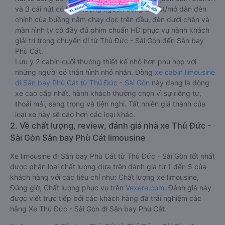
và 3 cái nút có biểu tượng nguồn dùng để tắt/mở dàn đèn
chính của buồng nằm chạy dọc trên đầu, đèn dưới chân và
màn hình tv có đầy đủ phim chuẩn HD phục vụ hành khách
giải trí trong chuyến đi từ Thủ Đức - Sài Gòn đến Sân bay
Phù Cát.
Lưu ý 2 cabin cuối thường thiết kế nhỏ hơn phù hợp với
những người có thân hình nhỏ nhắn. Dòng
xe cabin limousine
đi Sân bay Phù Cát từ Thủ Đức - Sài Gòn
này đang là dòng
xe cao cấp nhất, hành khách thường chọn vì sự riêng tư,
thoải mái, sang trọng và tiện nghi. Tất nhiên giá thành của
loại xe này sẽ cao hơn các loại khác.
2. Về chất lượng, review, đánh giá nhà xe Thủ Đức -
Sài Gòn Sân bay Phù Cát limousine
Xe limousine đi Sân bay Phù Cát từ Thủ Đức - Sài Gòn tốt nhất
được phân loại chất lượng dựa trên đánh giá từ 1 đến 5 của
khách hàng với các tiêu chí như: Chất lượng xe limousine,
Đúng giờ, Chất lượng phục vụ trên
Vexere.com
. Đánh giá này
được viết trực tiếp bởi các khách hàng đã trải nghiệm các
hãng Xe Thủ Đức - Sài Gòn đi Sân bay Phù Cát.