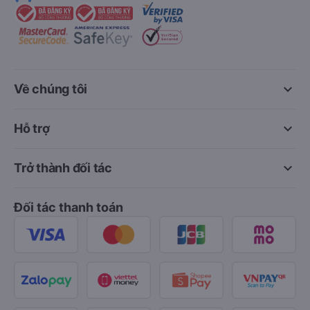
keyboard_arrow_down
Về chúng tôi
keyboard_arrow_down
Hỗ trợ
keyboard_arrow_down
Trở thành đối tác
Đối tác thanh toán