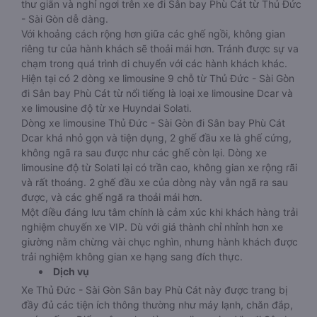
thư giãn và nghỉ ngơi trên xe đi Sân bay Phù Cát từ Thủ Đức
- Sài Gòn dễ dàng.
Với khoảng cách rộng hơn giữa các ghế ngồi, không gian
riêng tư của hành khách sẽ thoải mái hơn. Tránh được sự va
chạm trong quá trình di chuyển với các hành khách khác.
Hiện tại có 2 dòng xe limousine 9 chỗ từ Thủ Đức - Sài Gòn
đi Sân bay Phù Cát từ nổi tiếng là loại xe limousine Dcar và
xe limousine độ từ xe Huyndai Solati.
Dòng xe limousine Thủ Đức - Sài Gòn đi Sân bay Phù Cát
Dcar khá nhỏ gọn và tiện dụng, 2 ghế đầu xe là ghế cứng,
không ngã ra sau được như các ghế còn lại. Dòng xe
limousine độ từ Solati lại có trần cao, không gian xe rộng rãi
và rất thoáng. 2 ghế đầu xe của dòng này vẫn ngã ra sau
được, và các ghế ngã ra thoải mái hơn.
Một điều đáng lưu tâm chính là cảm xúc khi khách hàng trải
nghiệm chuyến xe VIP. Dù với giá thành chỉ nhỉnh hơn xe
giường nằm chừng vài chục nghìn, nhưng hành khách được
trải nghiệm không gian xe hạng sang đích thực.
Dịch vụ
Xe Thủ Đức - Sài Gòn Sân bay Phù Cát này được trang bị
đầy đủ các tiện ích thông thường như máy lạnh, chăn đắp,