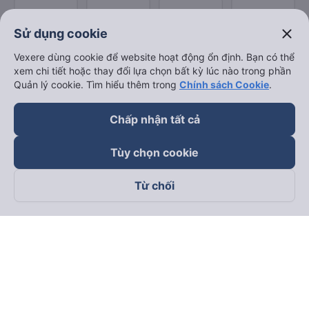
close
Sử dụng cookie
Vexere dùng cookie để website hoạt động ổn định. Bạn có thể
xem chi tiết hoặc thay đổi lựa chọn bất kỳ lúc nào trong phần
Quản lý cookie. Tìm hiểu thêm trong
Chính sách Cookie
.
Chấp nhận tất cả
Tùy chọn cookie
Từ chối
Theo dõi chúng tôi trên
Facebook
Tiktok
Youtube
Công ty TNHH Thương Mại Dịch Vụ Vexere
Địa chỉ đăng ký kinh doanh: 8C Chữ Đồng Tử, Phường Tân
Sơn Nhất, TP. Hồ Chí Minh, Việt Nam