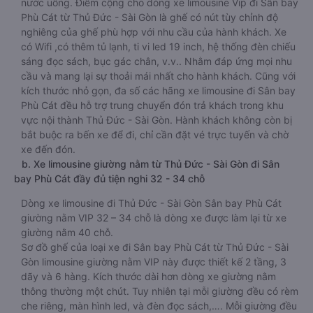
nước uống. Điểm cộng cho dòng xe limousine Vip đi Sân bay
Phù Cát từ Thủ Đức - Sài Gòn là ghế có nút tùy chỉnh độ
nghiêng của ghế phù hợp với nhu cầu của hành khách. Xe
có Wifi ,có thêm tủ lạnh, ti vi led 19 inch, hệ thống đèn chiếu
sáng đọc sách, bục gác chân, v.v.. Nhằm đáp ứng mọi nhu
cầu và mang lại sự thoải mái nhất cho hành khách. Cũng với
kích thước nhỏ gọn, đa số các hãng xe limousine đi Sân bay
Phù Cát đều hỗ trợ trung chuyển đón trả khách trong khu
vực nội thành Thủ Đức - Sài Gòn. Hành khách không còn bị
bắt buộc ra bến xe để đi, chỉ cần đặt vé trực tuyến và chờ
xe đến đón.
b. Xe limousine giường nằm từ Thủ Đức - Sài Gòn đi Sân
bay Phù Cát đầy đủ tiện nghi 32 - 34 chỗ
Dòng xe limousine đi Thủ Đức - Sài Gòn Sân bay Phù Cát
giường nằm VIP 32 – 34 chỗ là dòng xe được làm lại từ xe
giường nằm 40 chỗ.
Sơ đồ ghế của loại xe đi Sân bay Phù Cát từ Thủ Đức - Sài
Gòn limousine giường nằm VIP này được thiết kế 2 tầng, 3
dãy và 6 hàng. Kích thước dài hơn dòng xe giường nằm
thông thường một chút. Tuy nhiên tại mỗi giường đều có rèm
che riêng, màn hình led, và đèn đọc sách,…. Mỗi giường đều