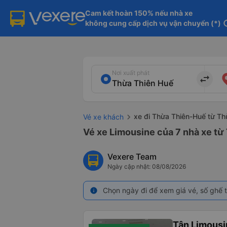
Cam kết hoàn 150% nếu nhà xe

không cung cấp dịch vụ vận chuyển (*)
in
Nơi xuất phát
import_export
xe đi Thừa Thiên-Huế từ T
Vé xe khách
Vé xe Limousine của 7 nhà xe từ
Vexere Team
Ngày cập nhật: 08/08/2026
Chọn ngày đi để xem giá vé, số ghế t
info
Tân Limousi