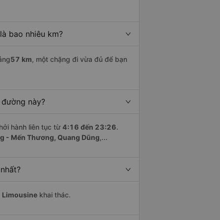
là bao nhiêu km?
ảng
57 km
, một chặng đi vừa đủ để bạn
n đường này?
hởi hành liên tục từ
4:16 đến 23:26
.
ũng - Mến Thương, Quang Dũng
,...
 nhất?
 Limousine
khai thác.