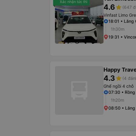
Xác nhận tức thì
4.6
star
(647 đ
Vinfast Limo Gr
18:01 • Lăng
1h30m
19:31 • Vinc
Happy Trave
4.3
star
(4 đán
Ghế ngồi 4 chỗ
07:30 • Rồng 
1h20m
08:50 • Lăng