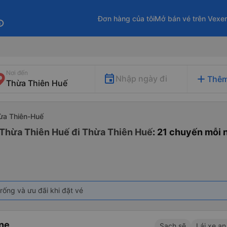
Đơn hàng của tôi
Mở bán vé trên Vexe
fo
Nơi đến
add
Nhập ngày đi
Thêm
hừa Thiên-Huế
 Thừa Thiên Huế đi Thừa Thiên Huế
: 21 chuyến mỗi 
rống và ưu đãi khi đặt vé
ne
Sạch sẽ
Lái xe an