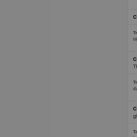
C
Tr
ti
C
T
Tr
đ
C
g
Tr