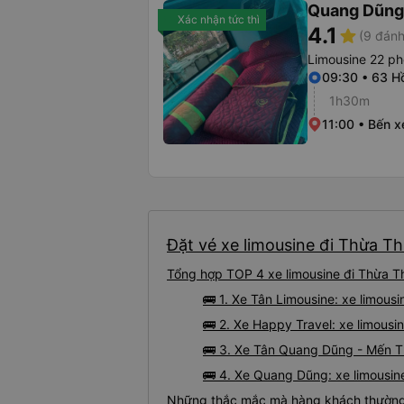
Quang Dũng
Xác nhận tức thì
4.1
star
(9 đánh
Limousine 22 p
09:30 • 63 H
1h30m
11:00 • Bến x
Đặt vé xe limousine đi Thừa Th
Tổng hợp TOP 4 xe limousine đi Thừa T
🚌 1. Xe Tân Limousine: xe limou
🚌 2. Xe Happy Travel: xe limousi
🚌 3. Xe Tân Quang Dũng - Mến T
🚌 4. Xe Quang Dũng: xe limousin
Những thắc mắc mà hàng khách thường g