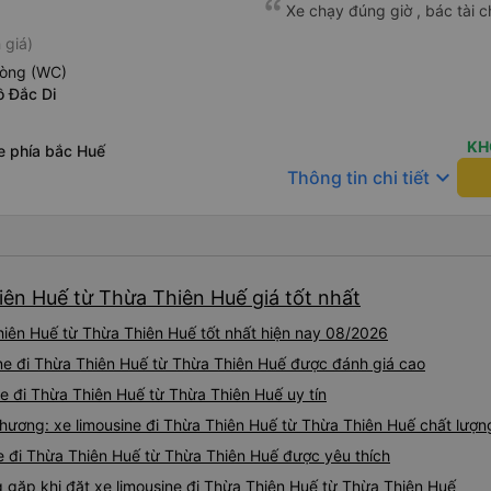
Xe chạy đúng giờ , bác tài c
 giá)
hòng (WC)
ồ Đắc Di
KH
e phía bắc Huế
keyboard_arrow_down
Thông tin chi tiết
iên Huế từ Thừa Thiên Huế giá tốt nhất
hiên Huế từ Thừa Thiên Huế tốt nhất hiện nay 08/2026
sine đi Thừa Thiên Huế từ Thừa Thiên Huế được đánh giá cao
ne đi Thừa Thiên Huế từ Thừa Thiên Huế uy tín
hương: xe limousine đi Thừa Thiên Huế từ Thừa Thiên Huế chất lượn
e đi Thừa Thiên Huế từ Thừa Thiên Huế được yêu thích
ặp khi đặt xe limousine đi Thừa Thiên Huế từ Thừa Thiên Huế