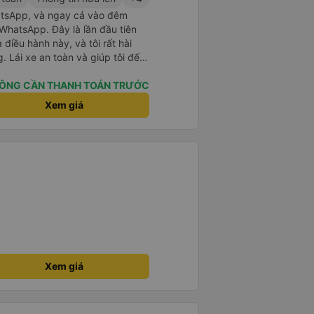
atsApp, và ngay cả vào đêm
WhatsApp. Đây là lần đầu tiên
điều hành này, và tôi rất hài
. Lái xe an toàn và giúp tôi đến
 không báo trước khi đặt xe và
. Tôi rất cảm kích vì họ đã đón
ÔNG CẦN THANH TOÁN TRƯỚC
hông giống như các nhà điều hành
Xem giá
dụng dịch vụ của họ một lần nữa
Xem giá