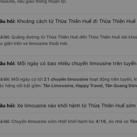
mousine, nếu giao thông thuận lợi.
âu hỏi:
Khoảng cách từ Thừa Thiên Huế đi Thừa Thiên Huế 
ả lời:
Quãng đường từ Thừa Thiên Huế đến Thừa Thiên Huế dài kho
ư giãn trên xe limousine thoải mái.
âu hỏi:
Mỗi ngày có bao nhiêu chuyến limousine trên tuyế
ả lời:
Mỗi ngày có tới
21 chuyến limousine
hoạt động trên tuyến, k
ác hãng nổi bật gồm:
Tân Limousine, Happy Travel, Tân Quang D
âu hỏi:
Xe limousine nào khởi hành từ Thừa Thiên Huế sớm
ả lời:
Chuyến limousine sớm nhất khởi hành lúc
4:16
, do nhà xe
Tân