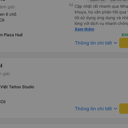
Cập nhật rất nhanh qua Wh
ánh giá)
khuya, họ vẫn phản hồi qua 
een 6 chỗ
tôi sử dụng ứng dụng và nhà 
 Cô
lòng với dịch vụ nhanh chóng
khách sạn ở Huế, mặc dù tôi
Xem thêm
om Plaza Huế
tài xế đã hỏi tôi muốn đi đâu
KH
tôi tại địa điểm tôi muốn, k
keyboard_arrow_down
Thông tin chi tiết
khác. Tôi đã quyết định sử 
cho chuyến trở về Đà Nẵng.
l
h giá)
Việt Tattoo Studio
 Cô
keyboard_arrow_down
Thông tin chi tiết