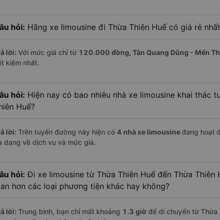
âu hỏi:
Hãng xe limousine đi Thừa Thiên Huế có giá rẻ nhất
ả lời:
Với mức giá chỉ từ
120.000
đồng,
Tân Quang Dũng - Mến T
ết kiệm nhất.
âu hỏi:
Hiện nay có bao nhiêu nhà xe limousine khai thác 
hiên Huế?
ả lời:
Trên tuyến đường này hiện có
4
nhà xe
limousine
đang hoạt 
a dạng về dịch vụ và mức giá.
âu hỏi:
Đi xe limousine từ Thừa Thiên Huế đến Thừa Thiên 
ian hơn các loại phương tiện khác hay không?
ả lời:
Trung bình, bạn chỉ mất khoảng
1.3 giờ
để di chuyển từ Thừa