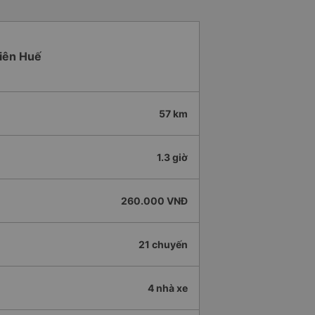
hiên Huế
57 km
1.3 giờ
260.000 VNĐ
21 chuyến
4 nhà xe