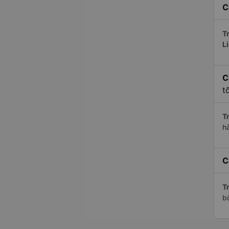
C
Tr
L
C
t
Tr
h
C
Tr
b