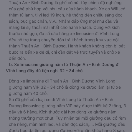
Thuận An - Bình Dương là ghế có nút tùy chỉnh độ nghiêng
của ghế phù hợp với nhu cầu của hành khách. Xe có Wifi ,có
thêm tủ lạnh, ti vi led 19 inch, hệ thống đèn chiếu sáng đọc
sách, bục gác chân, v.v.. Nhằm đáp ứng mọi nhu cầu và
mang lại sự thoải mái nhất cho hành khách. Cũng với kích
thước nhỏ gọn, đa số các hãng xe limousine đi Vĩnh Long
đều hỗ trợ trung chuyển đón trả khách trong khu vực nội
thành Thuận An - Bình Dương. Hành khách không còn bị bắt
buộc ra bến xe để đi, chỉ cần đặt vé trực tuyến và chờ xe
đến đón.
b. Xe limousine giường nằm từ Thuận An - Bình Dương đi
Vĩnh Long đầy đủ tiện nghi 32 - 34 chỗ
Dòng xe limousine đi Thuận An - Bình Dương Vĩnh Long
giường nằm VIP 32 – 34 chỗ là dòng xe được làm lại từ xe
giường nằm 40 chỗ.
Sơ đồ ghế của loại xe đi Vĩnh Long từ Thuận An - Bình
Dương limousine giường nằm VIP này được thiết kế 2 tầng, 3
dãy và 6 hàng. Kích thước dài hơn dòng xe giường nằm
thông thường một chút. Tuy nhiên tại mỗi giường đều có rèm
che riêng, màn hình led, và đèn đọc sách,…. Mỗi giường đều
được bọc da êm ái, tương đương với phân khúc hạng 3 sao.