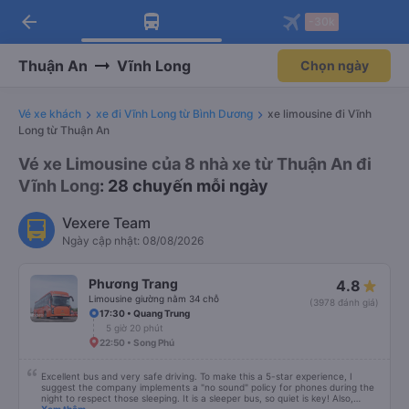
arrow_back
Tải app Vexere ngay!
Tải app Vexere
-30k
Mở app
Mở app
Nhận ưu đãi thành viên độc
-30k/ghế khi đặt vé máy bay qua
quyền
app
Thuận An
Vĩnh Long
Chọn ngày
Vé xe khách
xe đi Vĩnh Long từ Bình Dương
xe limousine đi Vĩnh
Long từ Thuận An
Vé xe Limousine của 8 nhà xe từ Thuận An đi
Vĩnh Long
: 28 chuyến mỗi ngày
Vexere Team
Ngày cập nhật: 08/08/2026
Phương Trang
4.8
Limousine giường nằm 34 chỗ
(3978 đánh giá)
17:30 • Quang Trung
5 giờ 20 phút
22:50 • Song Phú
Excellent bus and very safe driving. To make this a 5-star experience, I
suggest the company implements a "no sound" policy for phones during the
night to respect those sleeping. It is a sleeper bus, so quiet is key! Also,