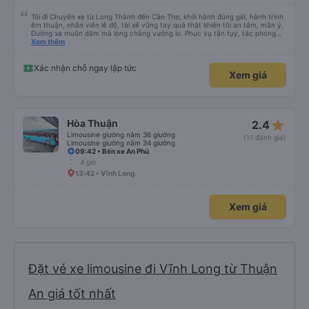
Tôi đi Chuyến xe từ Long Thành đến Cần Thơ, khởi hành đúng giờ, hành trình
êm thuận, nhân viên lễ độ, tài xế vững tay quả thật khiến tôi an tâm, mãn ý.
Đường xa muôn dặm mà lòng chẳng vướng lo. Phục vụ tận tụy, tác phong
nghiêm cẩn, hiếm thấy giữa thời buổi kim tiền vội vã. Xã hội loạn đạo. Xin gửi
Xem thêm
lời tán dương chân thành, kính chúc nhà xe ngày một hưng thịnh, vạn lộ bình
an.”
Xác nhận chỗ ngay lập tức
Xem giá
star_rate
Hòa Thuận
2.4
Limousine giường nằm 36 giường
(11 đánh giá)
Limousine giường nằm 34 giường
09:42 • Bến xe An Phú
4 giờ
13:42 • Vĩnh Long.
Xem giá
Đặt vé xe limousine đi Vĩnh Long từ Thuận
An giá tốt nhất