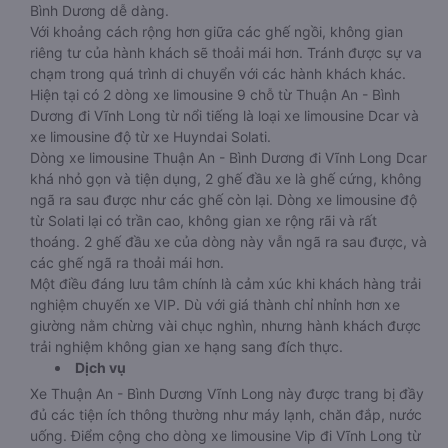
Bình Dương dễ dàng.
Với khoảng cách rộng hơn giữa các ghế ngồi, không gian
riêng tư của hành khách sẽ thoải mái hơn. Tránh được sự va
chạm trong quá trình di chuyển với các hành khách khác.
Hiện tại có 2 dòng xe limousine 9 chỗ từ Thuận An - Bình
Dương đi Vĩnh Long từ nổi tiếng là loại xe limousine Dcar và
xe limousine độ từ xe Huyndai Solati.
Dòng xe limousine Thuận An - Bình Dương đi Vĩnh Long Dcar
khá nhỏ gọn và tiện dụng, 2 ghế đầu xe là ghế cứng, không
ngã ra sau được như các ghế còn lại. Dòng xe limousine độ
từ Solati lại có trần cao, không gian xe rộng rãi và rất
thoáng. 2 ghế đầu xe của dòng này vẫn ngã ra sau được, và
các ghế ngã ra thoải mái hơn.
Một điều đáng lưu tâm chính là cảm xúc khi khách hàng trải
nghiệm chuyến xe VIP. Dù với giá thành chỉ nhỉnh hơn xe
giường nằm chừng vài chục nghìn, nhưng hành khách được
trải nghiệm không gian xe hạng sang đích thực.
Dịch vụ
Xe Thuận An - Bình Dương Vĩnh Long này được trang bị đầy
đủ các tiện ích thông thường như máy lạnh, chăn đắp, nước
uống. Điểm cộng cho dòng xe limousine Vip đi Vĩnh Long từ