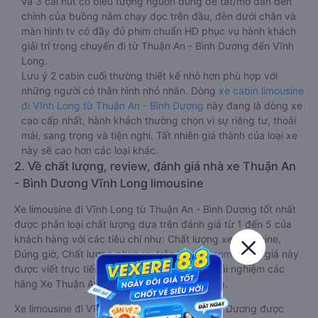
và 3 cái nút có biểu tượng nguồn dùng để tắt/mở dàn đèn
chính của buồng nằm chạy dọc trên đầu, đèn dưới chân và
màn hình tv có đầy đủ phim chuẩn HD phục vụ hành khách
giải trí trong chuyến đi từ Thuận An - Bình Dương đến Vĩnh
Long.
Lưu ý 2 cabin cuối thường thiết kế nhỏ hơn phù hợp với
những người có thân hình nhỏ nhắn. Dòng
xe cabin limousine
đi Vĩnh Long từ Thuận An - Bình Dương
này đang là dòng xe
cao cấp nhất, hành khách thường chọn vì sự riêng tư, thoải
mái, sang trọng và tiện nghi. Tất nhiên giá thành của loại xe
này sẽ cao hơn các loại khác.
2. Về chất lượng, review, đánh giá nhà xe Thuận An
- Bình Dương Vĩnh Long limousine
Xe limousine đi Vĩnh Long từ Thuận An - Bình Dương tốt nhất
được phân loại chất lượng dựa trên đánh giá từ 1 đến 5 của
khách hàng với các tiêu chí như: Chất lượng xe limousine,
Đúng giờ, Chất lượng phục vụ trên
Vexere.com
. Đánh giá này
được viết trực tiếp bởi các khách hàng đã trải nghiệm các
hãng Xe Thuận An - Bình Dương đi Vĩnh Long.
Xe limousine đi Vĩnh Long từ Thuận An - Bình Dương được