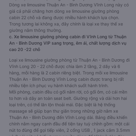
Dòng xe limousine Thuận An - Bình Dương Vĩnh Long này có
giá cả phải chăng hơn dòng xe limousine giường phòng
cabin 22 chỗ và đang được nhiều hành khách lựa chọn.
Trong tương lai không xa, đây chính là loại xe thay thế xe
giường nằm thông thường.
c. Xe limousine giường phòng cabin đi Vĩnh Long từ Thuận
An - Bình Dương VIP sang trọng, êm ái, chất lượng dịch vụ
cao 20 -22 chỗ
Loại xe limousine giường phòng từ Thuận An - Bình Dương đi
Vĩnh Long 20 - 22 chỗ được chia làm 2 tầng, 2 dãy và 6
hàng, mỗi hàng là 2 cabin riêng biệt. Trong mỗi xe limousine
Thuận An - Bình Dương Vĩnh Long cabin được trang bị rất
nhiều tiện ích phục vụ hành khách suốt hành trình.
Mỗi phòng, cabin đều có gối nằm rời, có gối ôm, có cái mền
to hơn và dây an toàn seat belt. Giường rộng và dài hơn hai
loại trên, có thể lăn lộn thoải mái. Đặc biệt là hệ thống
massage sẽ giúp bạn thư giãn trong những giờ nằm xe
Thuận An - Bình Dương đến Vĩnh Long dài. Bảng điều khiển
chính nằm ngay cạnh đầu để tiện tay tuỳ chỉnh gồm: một cái
nút to đùng để gọi tiếp viên, 2 cổng USB , 1 jack cắm 3.5mm