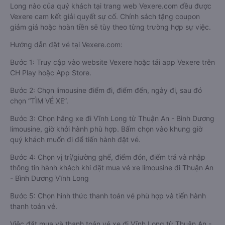
Long nào của quý khách tại trang web Vexere.com đều được
Vexere cam kết giải quyết sự cố. Chính sách tặng coupon
giảm giá hoặc hoàn tiền sẽ tùy theo từng trường hợp sự việc.
Hướng dẫn đặt vé tại Vexere.com:
Bước 1: Truy cập vào website Vexere hoặc tải app Vexere trên
CH Play hoặc App Store.
Bước 2: Chọn limousine điểm đi, điểm đến, ngày đi, sau đó
chọn “TÌM VÉ XE”.
Bước 3: Chọn hãng xe đi Vĩnh Long từ Thuận An - Bình Dương
limousine, giờ khởi hành phù hợp. Bấm chọn vào khung giờ
quý khách muốn đi để tiến hành đặt vé.
Bước 4: Chọn vị trí/giường ghế, điểm đón, điểm trả và nhập
thông tin hành khách khi đặt mua vé xe limousine đi Thuận An
- Bình Dương Vĩnh Long
Bước 5: Chọn hình thức thanh toán vé phù hợp và tiến hành
thanh toán vé.
Việc đặt mua và thanh toán vé xe đi Vĩnh Long từ Thuận An -