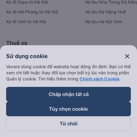
Xe đi Sapa từ Hà Nội
Vé tàu Nha Trang Đà Nẵn
Xe đi Hải Phòng từ Hà Nội
Vé tàu Đà Nẵng Huế
Xe đi Vinh từ Hà Nội
Vé tàu Hà Nội Vinh
Thuê xe
Hà Nội đi Ninh Bình
close
Sử dụng cookie
Hà Nội đi Hạ Long
Vexere dùng cookie để website hoạt động ổn định. Bạn có thể
xem chi tiết hoặc thay đổi lựa chọn bất kỳ lúc nào trong phần
Hà Nội đi Sa Pa
Quản lý cookie. Tìm hiểu thêm trong
Chính sách Cookie
.
Hà Nội đi Tam Đảo
Đà Nẵng đi Hội An
Chấp nhận tất cả
Đà Nẵng đi Huế
Tùy chọn cookie
Hải Phòng đi Hà Nội
Xem tất cả tuyến đường
Từ chối