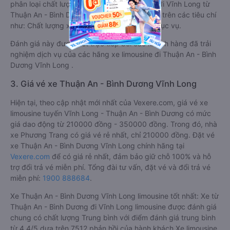
phân loại chất lượng tốt nhất là xe Hải Luân đi Vĩnh Long từ
Thuận An - Bình Dương đạt 4.8 / 5 điểm dựa trên các tiêu chí
như: Chất lượng xe, Đúng giờ, Chất lượng phục vụ.
Đánh giá này được viết trực tiếp bởi các khách hàng đã trải
nghiệm dịch vụ của các hãng xe limousine đi Thuận An - Bình
Dương Vĩnh Long .
3. Giá vé xe Thuận An - Bình Dương Vĩnh Long
Hiện tại, theo cập nhật mới nhất của Vexere.com, giá vé xe
limousine tuyến Vĩnh Long - Thuận An - Bình Dương có mức
giá dao động từ 210000 đồng - 350000 đồng. Trong đó, nhà
xe Phương Trang có giá vé rẻ nhất, chỉ 210000 đồng. Đặt vé
xe Thuận An - Bình Dương Vĩnh Long chính hãng tại
Vexere.com
để có giá rẻ nhất, đảm bảo giữ chỗ 100% và hỗ
trợ đổi trả vé miễn phí. Tổng đài tư vấn, đặt vé và đổi trả vé
miễn phí:
1900 888684
.
Xe Thuận An - Bình Dương Vĩnh Long limousine tốt nhất: Xe từ
Thuận An - Bình Dương đi Vĩnh Long limousine được đánh giá
chung có chất lượng Trung bình với điểm đánh giá trung bình
từ 4.4/5 dựa trên 7512 phản hồi của hành khách Xe limousine