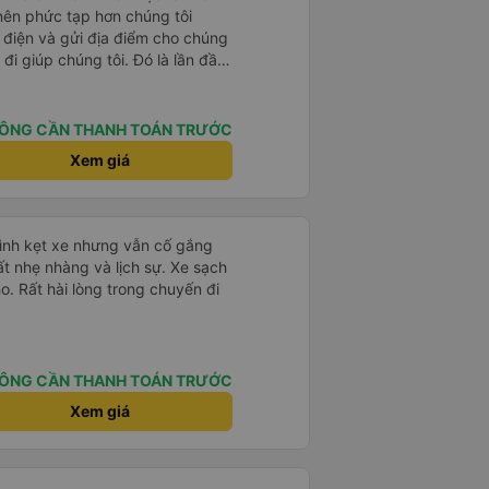
 nên phức tạp hơn chúng tôi
 điện và gửi địa điểm cho chúng
 đi giúp chúng tôi. Đó là lần đầu
i đứa trẻ nhỏ khá thú vị. Chúng
 xe sẽ dừng lại để nghỉ hoặc ăn
 xe dừng lại lúc nửa đêm ở Cần
ÔNG CẦN THANH TOÁN TRƯỚC
ăn. Khi đến điểm dừng, họ đánh
Xem giá
ảo chúng tôi đã sẵn sàng. Nhìn
 tốt. Mỗi giường đều có gối và
lớn và 1 trẻ em nằm thoải mái.
mình kẹt xe nhưng vẫn cố gắng
ất nhẹ nhàng và lịch sự. Xe sạch
o. Rất hài lòng trong chuyến đi
ÔNG CẦN THANH TOÁN TRƯỚC
Xem giá