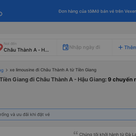
Đơn hàng của tôi
Mở bán vé trên Vexe
fo
Nơi đến
add
Nhập ngày đi
Thêm
xe limousine đi Châu Thành A từ Tiền Giang
ng
 Tiền Giang đi Châu Thành A - Hậu Giang
: 9 chuyến 
rống và ưu đãi khi đặt vé
Chúng tôi khởi hành từ Đà Lạ