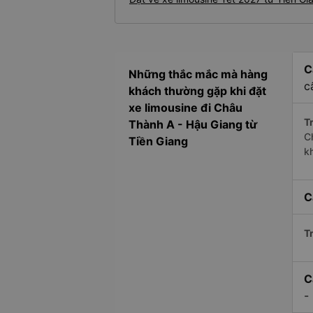
C
Những thắc mắc mà hàng
c
khách thường gặp khi đặt
xe limousine đi Châu
Tr
Thành A - Hậu Giang từ
C
Tiền Giang
k
C
Tr
C
-