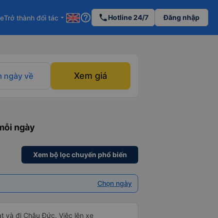
help_outline
phone
Hotline 24/7
Đăng nhập
re
Trở thành đối tác
arrow_drop_down
Xem giá
 ngày về
mỗi ngày
Xem bộ lọc chuyến phổ biến
Chọn ngày
t và đi Châu Đức. Việc lên xe