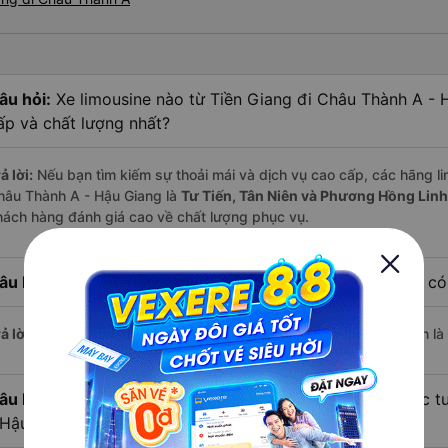
âu hỏi:
Xe limousine nào từ Tiền Giang đi Châu Thành A -
ấp và chất lượng nhất?
ả lời:
Nếu bạn tìm kiếm sự thoải mái và dịch vụ cao cấp, các hãng lim
hâu Thành A - Hậu Giang là
Tư Tiến, Tân Niên và Phương Hồng Linh
hách hàng đánh giá cao về chất lượng phục vụ.
âu hỏi:
Hãng xe limousine đi Châu Thành A - Hậu Giang có 
ả lời:
Với mức giá chỉ từ
270.000
đồng,
Phương Hồng Linh
hiện là
âu hỏi:
Hiện nay có bao nhiêu nhà xe limousine khai thác 
 Hậu Giang?