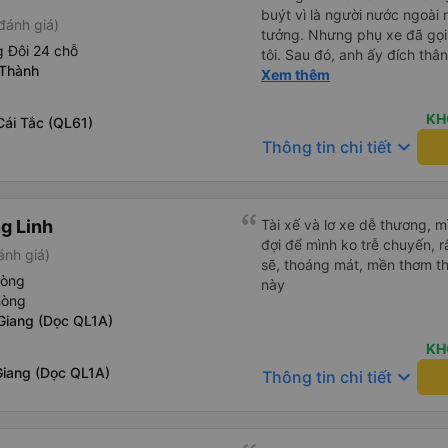
buýt vì là người nước ngoài
đánh giá)
tưởng. Nhưng phụ xe đã gọi
 Đôi 24 chỗ
tôi. Sau đó, anh ấy đích thân
 Thành
tiên đi xe giường nằm với ha
Xem thêm
tôi không chắc chắn khi nào
uống. Tôi rất ngạc nhiên khi
KH
Cái Tắc (QL61)
Thơ và mọi người xuống xe 
keyboard_arrow_down
Thông tin chi tiết
thức chúng tôi dậy và đảm b
chung, đó là một trải nghiệm
chăn, và đủ chỗ cho 1 người 
g Linh
Tài xế và lơ xe dễ thương, 
đợi để mình ko trễ chuyến, r
ánh giá)
sẽ, thoáng mát, mền thơm th
hòng
này
hòng
 Giang (Dọc QL1A)
KH
Giang (Dọc QL1A)
keyboard_arrow_down
Thông tin chi tiết