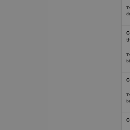
Tr
đ
C
t
Tr
b
C
Tr
bạ
C