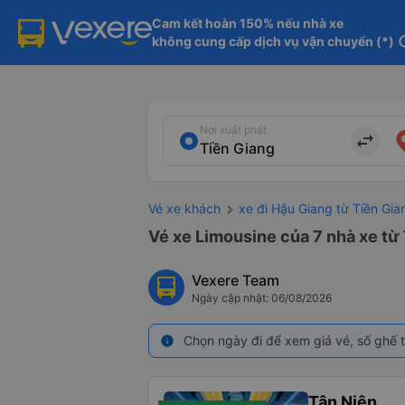
Cam kết hoàn 150% nếu nhà xe

không cung cấp dịch vụ vận chuyển (*)
in
Nơi xuất phát
import_export
Vé xe khách
xe đi Hậu Giang từ Tiền Gia
Vé xe Limousine của 7 nhà xe từ
Vexere Team
Ngày cập nhật: 06/08/2026
Chọn ngày đi để xem giá vé, số ghế t
info
Tân Niên