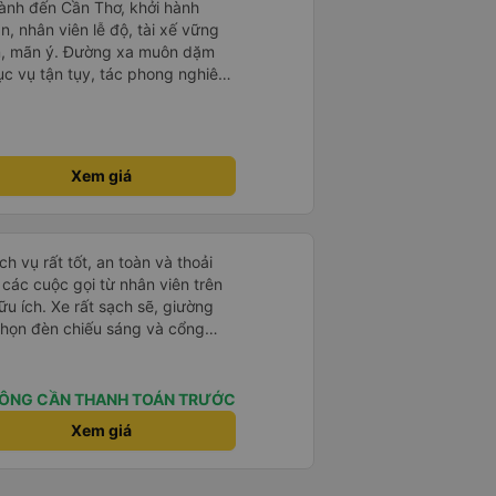
ành đến Cần Thơ, khởi hành
n, nhân viên lễ độ, tài xế vững
ục vụ tận tụy, tác phong nghiêm
 kim tiền vội vã. Xã hội loạn đạo.
thành, kính chúc nhà xe ngày một
Xem giá
h vụ rất tốt, an toàn và thoải
à các cuộc gọi từ nhân viên trên
ữu ích. Xe rất sạch sẽ, giường
 chọn đèn chiếu sáng và cổng
iện. Nhân viên rất lịch sự và xe
ến. Cảm ơn!
ÔNG CẦN THANH TOÁN TRƯỚC
Xem giá