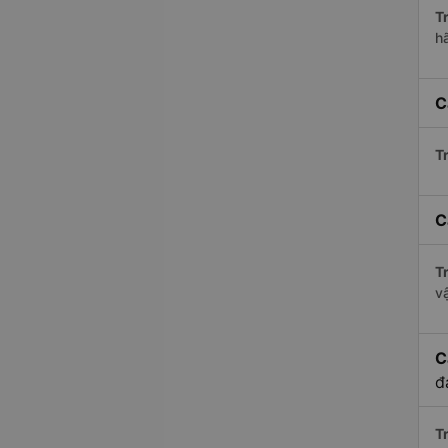
Tr
h
C
Tr
C
Tr
v
C
đ
Tr