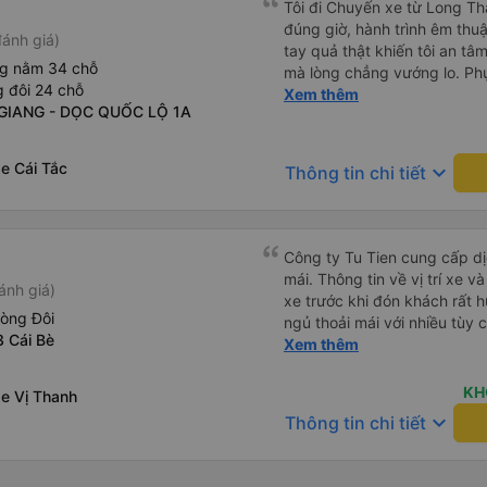
Tôi đi Chuyến xe từ Long Th
đúng giờ, hành trình êm thuậ
ánh giá)
tay quả thật khiến tôi an tâm, mãn ý. Đường xa muôn dặm
ng nằm 34 chỗ
mà lòng chẳng vướng lo. Ph
 đôi 24 chỗ
cẩn, hiếm thấy giữa thời buổi
Xem thêm
N GIANG - DỌC QUỐC LỘ 1A
Xin gửi lời tán dương chân 
hưng thịnh, vạn lộ bình an.”
e Cái Tắc
keyboard_arrow_down
Thông tin chi tiết
Công ty Tu Tien cung cấp dịc
mái. Thông tin về vị trí xe v
ánh giá)
xe trước khi đón khách rất h
hòng Đôi
ngủ thoải mái với nhiều tùy
3 Cái Bè
USB được đặt ở vị trí thuận t
Xem thêm
đến điểm đến sớm hơn dự ki
KH
xe Vị Thanh
keyboard_arrow_down
Thông tin chi tiết