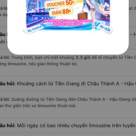
ả lời:
Trên tuyến đường này hiện có
4
nhà xe
limousine
đang hoạt 
a dạng về dịch vụ và mức giá.
âu hỏi:
Đi xe limousine từ Tiền Giang đến Châu Thành A - 
hời gian hơn các loại phương tiện khác hay không?
ả lời:
Trung bình, bạn chỉ mất khoảng
2.3 giờ
để di chuyển từ Tiền 
ằng limousine, nếu giao thông thuận lợi.
âu hỏi:
Khoảng cách từ Tiền Giang đi Châu Thành A - Hậu 
ả lời:
Quãng đường từ Tiền Giang đến Châu Thành A - Hậu Giang dà
n thư giãn trên xe limousine thoải mái.
âu hỏi:
Mỗi ngày có bao nhiêu chuyến limousine trên tuyế