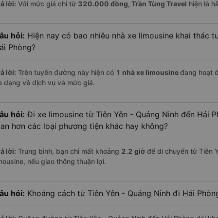
ả lời:
Với mức giá chỉ từ
320.000
đồng,
Trần Tùng Travel
hiện là h
âu hỏi:
Hiện nay có bao nhiêu nhà xe limousine khai thác t
ải Phòng?
ả lời:
Trên tuyến đường này hiện có
1
nhà xe
limousine
đang hoạt 
a dạng về dịch vụ và mức giá.
âu hỏi:
Đi xe limousine từ Tiên Yên - Quảng Ninh đến Hải P
ian hơn các loại phương tiện khác hay không?
ả lời:
Trung bình, bạn chỉ mất khoảng
2.2 giờ
để di chuyển từ Tiên 
mousine, nếu giao thông thuận lợi.
âu hỏi:
Khoảng cách từ Tiên Yên - Quảng Ninh đi Hải Phòn