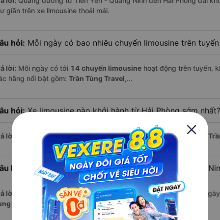
ả lời:
Quãng đường từ Tiên Yên - Quảng Ninh đến Hải Phòng dài kh
ư giãn trên xe limousine thoải mái.
âu hỏi:
Mỗi ngày có bao nhiêu chuyến limousine trên tuyế
ả lời:
Mỗi ngày có tới
14 chuyến limousine
hoạt động trên tuyến, k
ác hãng nổi bật gồm:
Trần Tùng Travel
,...
âu hỏi:
Xe limousine nào khởi hành từ Hải Phòng sớm nhất
ả lời:
Chuyến limousine sớm nhất khởi hành lúc
5:50
, do nhà xe
Trầ
âu hỏi:
Xe limousine nào khởi hành từ Tiên Yên - Quảng Ni
ả lời:
Nếu bạn muốn đi chuyến muộn, lựa chọn cuối cùng trong ngày 
ùng Travel
vận hành.