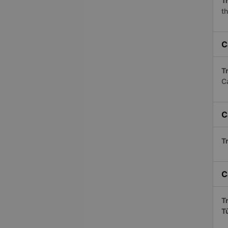
Tr
th
C
Tr
C
C
Tr
C
Tr
T