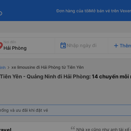
Đơn hàng của tôi
Mở bán vé trên Vexe
fo
Nơi đến
add
Nhập ngày đi
Thêm
xe limousine đi Hải Phòng từ Tiên Yên
inh
 Tiên Yên - Quảng Ninh đi Hải Phòng
: 14 chuyến mỗi
rống và ưu đãi khi đặt vé
ravel
Nhà xe cũng như anh tài xế rất chu đáo, lu