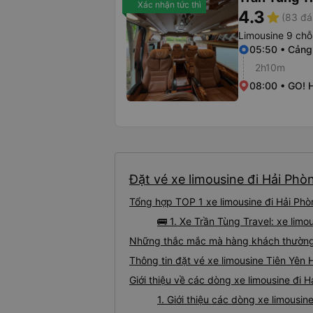
Xác nhận tức thì
4.3
star
(83 đá
Limousine 9 chỗ
05:50 • Cảng
2h10m
08:00 • GO! 
Đặt vé xe limousine đi Hải Phòn
Tổng hợp TOP 1 xe limousine đi Hải Phò
🚌 1. Xe Trần Tùng Travel: xe lim
Những thắc mắc mà hàng khách thường g
Thông tin đặt vé xe limousine Tiên Yên
Giới thiệu về các dòng xe limousine đi 
1. Giới thiệu các dòng xe limousi