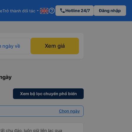
help_outline
phone
Hotline 24/7
Đăng nhập
re
Trở thành đối tác
arrow_drop_down
Xem giá
 ngày về
 ngày
Xem bộ lọc chuyến phổ biến
Chọn ngày
ôn giữ liên lạc qua