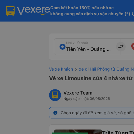
Cam kết hoàn 150% nếu nhà xe

không cung cấp dịch vụ vận chuyển (*)
in
Nơi xuất phát
import_export
Vé xe khách
xe đi Hải Phòng từ Quảng N
Vé xe Limousine của 4 nhà xe từ
Vexere Team
Ngày cập nhật: 06/08/2026
Chọn ngày đi để xem giá vé, số ghế t
info
Trần Tùng T