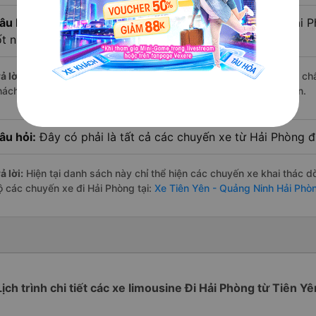
âu hỏi:
Xe limousine nào từ Tiên Yên - Quảng Ninh đi Hải 
ốt nhất?
ả lời:
Trong số các hãng,
Trần Tùng Travel
nổi bật nhất với điểm ch
hách hàng – một con số minh chứng cho dịch vụ cao cấp và uy tín.
âu hỏi:
Đây có phải là tất cả các chuyến xe từ Hải Phòng 
ả lời:
Hiện tại danh sách này chỉ thể hiện các chuyến xe khai thác d
ộ các chuyến xe đi Hải Phòng tại:
Xe Tiên Yên - Quảng Ninh Hải Phò
Lịch trình chi tiết các xe limousine Đi Hải Phòng từ Tiên Yê