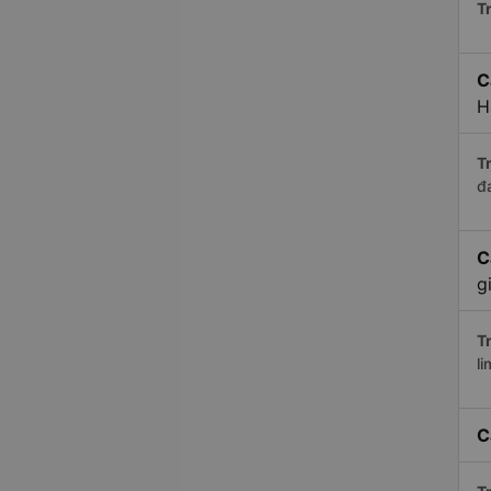
Tr
C
H
Tr
đ
C
g
Tr
li
C