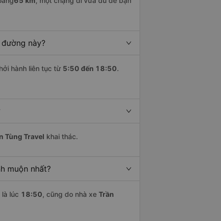
oảng
65 km
, một chặng đi vừa đủ để bạn
n đường này?
hởi hành liên tục từ
5:50 đến 18:50
.
?
n Tùng Travel
khai thác.
nh muộn nhất?
là lúc
18:50
, cũng do nhà xe
Trần