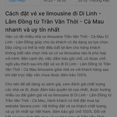
Tuấn Hiệp
16:20 - 18:20
20 Lý Thường Kiệt
Cách đặt vé xe limousine đi Di Linh -
Lâm Đồng từ Trần Văn Thời - Cà Mau
nhanh và uy tín nhất
Việc có rất nhiều nhà xe limousine Trần Văn Thời - Cà Mau Di
Linh - Lâm Đồng giúp cho du khách có đa dạng sự lựa chọn.
Đây cũng có thể là một điều bất lợi làm cho hàng khách
không biết nên chọn nhà xe có xe limousine nào là phù hợp
với mình. Bên cạnh đó, việc đảm bảo giữ chỗ, có được chỗ
ngồi yêu thích sau khi đặt vé xe đi Di Linh - Lâm Đồng từ Trần
Văn Thời - Cà Mau limousine giữa nhà xe với khách hàng sau
khi đặt trực tiếp vẫn chưa được đảm bảo 100%.
Cho nên để dễ dàng so sánh giá, xem đánh giá chất lượng
các nhà xe đi, được đảm bảo quyền lợi cao nhất, được hưởng
nhiều ưu đãi giảm giá vé xe limousine đi Di Linh - Lâm Đồng từ
Trần Văn Thời - Cà Mau, hành khách có thể đặt mua tại
website Vexere.com- Hệ thống đặt vé xe khách chất lượng,
và uy tín nhất tại Việt Nam, đảm bảo giữ chỗ 100%. Đối với
bất cứ giao dịch đặt mua vé xe limousine đi Trần Văn Thời -