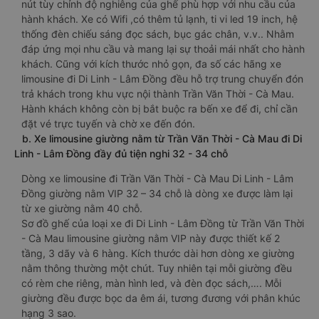
nút tùy chỉnh độ nghiêng của ghế phù hợp với nhu cầu của
hành khách. Xe có Wifi ,có thêm tủ lạnh, ti vi led 19 inch, hệ
thống đèn chiếu sáng đọc sách, bục gác chân, v.v.. Nhằm
đáp ứng mọi nhu cầu và mang lại sự thoải mái nhất cho hành
khách. Cũng với kích thước nhỏ gọn, đa số các hãng xe
limousine đi Di Linh - Lâm Đồng đều hỗ trợ trung chuyển đón
trả khách trong khu vực nội thành Trần Văn Thời - Cà Mau.
Hành khách không còn bị bắt buộc ra bến xe để đi, chỉ cần
đặt vé trực tuyến và chờ xe đến đón.
b. Xe limousine giường nằm từ Trần Văn Thời - Cà Mau đi Di
Linh - Lâm Đồng đầy đủ tiện nghi 32 - 34 chỗ
Dòng xe limousine đi Trần Văn Thời - Cà Mau Di Linh - Lâm
Đồng giường nằm VIP 32 – 34 chỗ là dòng xe được làm lại
từ xe giường nằm 40 chỗ.
Sơ đồ ghế của loại xe đi Di Linh - Lâm Đồng từ Trần Văn Thời
- Cà Mau limousine giường nằm VIP này được thiết kế 2
tầng, 3 dãy và 6 hàng. Kích thước dài hơn dòng xe giường
nằm thông thường một chút. Tuy nhiên tại mỗi giường đều
có rèm che riêng, màn hình led, và đèn đọc sách,…. Mỗi
giường đều được bọc da êm ái, tương đương với phân khúc
hạng 3 sao.