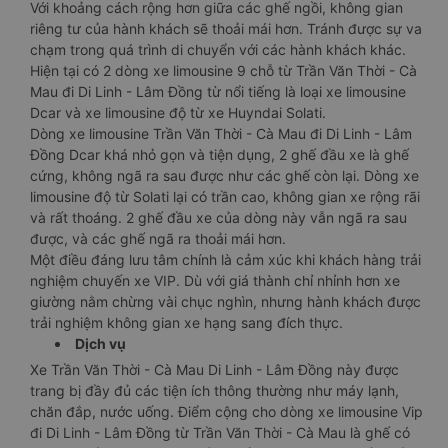
Với khoảng cách rộng hơn giữa các ghế ngồi, không gian
riêng tư của hành khách sẽ thoải mái hơn. Tránh được sự va
chạm trong quá trình di chuyển với các hành khách khác.
Hiện tại có 2 dòng xe limousine 9 chỗ từ Trần Văn Thời - Cà
Mau đi Di Linh - Lâm Đồng từ nổi tiếng là loại xe limousine
Dcar và xe limousine độ từ xe Huyndai Solati.
Dòng xe limousine Trần Văn Thời - Cà Mau đi Di Linh - Lâm
Đồng Dcar khá nhỏ gọn và tiện dụng, 2 ghế đầu xe là ghế
cứng, không ngã ra sau được như các ghế còn lại. Dòng xe
limousine độ từ Solati lại có trần cao, không gian xe rộng rãi
và rất thoáng. 2 ghế đầu xe của dòng này vẫn ngã ra sau
được, và các ghế ngã ra thoải mái hơn.
Một điều đáng lưu tâm chính là cảm xúc khi khách hàng trải
nghiệm chuyến xe VIP. Dù với giá thành chỉ nhỉnh hơn xe
giường nằm chừng vài chục nghìn, nhưng hành khách được
trải nghiệm không gian xe hạng sang đích thực.
Dịch vụ
Xe Trần Văn Thời - Cà Mau Di Linh - Lâm Đồng này được
trang bị đầy đủ các tiện ích thông thường như máy lạnh,
chăn đắp, nước uống. Điểm cộng cho dòng xe limousine Vip
đi Di Linh - Lâm Đồng từ Trần Văn Thời - Cà Mau là ghế có