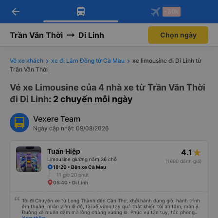
arrow_back
Tải app Vexere ngay!
Tải app Vexere
-30k
Mở app
Mở app
Nhận ưu đãi thành viên độc
-30k/ghế khi đặt vé máy bay qua
quyền
app
Trần Văn Thời
Di Linh
Chọn ngày
Vé xe khách
xe đi Lâm Đồng từ Cà Mau
xe limousine đi Di Linh từ
Trần Văn Thời
Vé xe Limousine của 4 nhà xe từ Trần Văn Thời
đi Di Linh
: 2 chuyến mỗi ngày
Vexere Team
Ngày cập nhật: 09/08/2026
Tuấn Hiệp
4.1
Limousine giường nằm 36 chỗ
(1660 đánh giá)
18:20 • Bến xe Cà Mau
11 giờ 20 phút
05:40 • Di Linh
Tôi đi Chuyến xe từ Long Thành đến Cần Thơ, khởi hành đúng giờ, hành trình
êm thuận, nhân viên lễ độ, tài xế vững tay quả thật khiến tôi an tâm, mãn ý.
Đường xa muôn dặm mà lòng chẳng vướng lo. Phục vụ tận tụy, tác phong