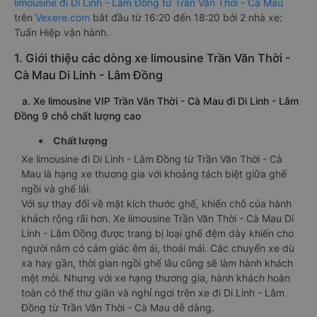
limousine đi Di Linh - Lâm Đồng từ Trần Văn Thời - Cà Mau
trên
Vexere.com
bắt đầu từ 16:20 đến 18:20 bởi 2 nhà xe:
Tuấn Hiệp vận hành.
1. Giới thiệu các dòng xe limousine Trần Văn Thời -
Cà Mau Di Linh - Lâm Đồng
a. Xe limousine VIP Trần Văn Thời - Cà Mau đi Di Linh - Lâm
Đồng 9 chỗ chất lượng cao
Chất lượng
Xe limousine đi Di Linh - Lâm Đồng từ Trần Văn Thời - Cà
Mau là hạng xe thương gia với khoảng tách biệt giữa ghế
ngồi và ghế lái.
Với sự thay đổi về mặt kích thước ghế, khiến chỗ của hành
khách rộng rãi hơn. Xe limousine Trần Văn Thời - Cà Mau Di
Linh - Lâm Đồng được trang bị loại ghế đệm dày khiến cho
người nằm có cảm giác êm ái, thoải mái. Các chuyến xe dù
xa hay gần, thời gian ngồi ghế lâu cũng sẽ làm hành khách
mệt mỏi. Nhưng với xe hạng thương gia, hành khách hoàn
toàn có thể thư giãn và nghỉ ngơi trên xe đi Di Linh - Lâm
Đồng từ Trần Văn Thời - Cà Mau dễ dàng.