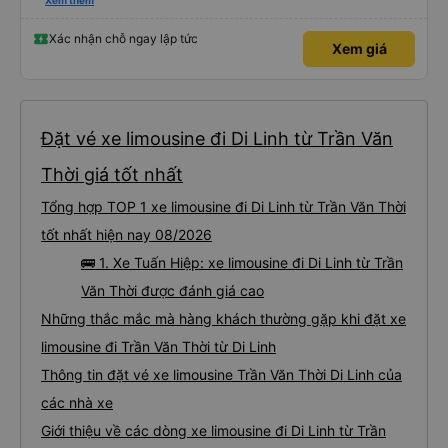
nghiêm cẩn, hiếm thấy giữa thời buổi kim tiền vội vã. Xã hội loạn đạo. Xin gửi
Xem thêm
lời tán dương chân thành, kính chúc nhà xe ngày một hưng thịnh, vạn lộ bình
an.”
Xác nhận chỗ ngay lập tức
Xem giá
Đặt vé xe limousine đi Di Linh từ Trần Văn
Thời giá tốt nhất
Tổng hợp TOP 1 xe limousine đi Di Linh từ Trần Văn Thời
tốt nhất hiện nay 08/2026
🚌 1. Xe Tuấn Hiệp: xe limousine đi Di Linh từ Trần
Văn Thời được đánh giá cao
Những thắc mắc mà hàng khách thường gặp khi đặt xe
limousine đi Trần Văn Thời từ Di Linh
Thông tin đặt vé xe limousine Trần Văn Thời Di Linh của
các nhà xe
Giới thiệu về các dòng xe limousine đi Di Linh từ Trần