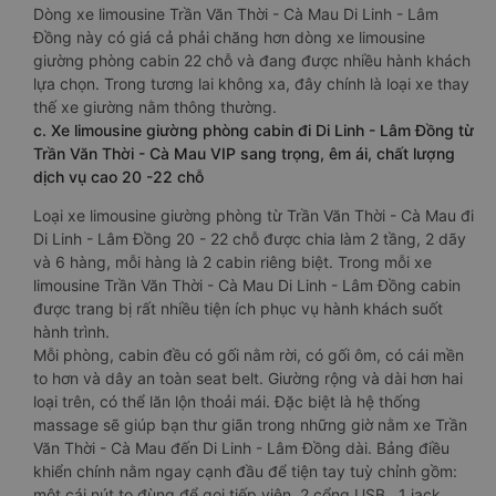
Dòng xe limousine Trần Văn Thời - Cà Mau Di Linh - Lâm
Đồng này có giá cả phải chăng hơn dòng xe limousine
giường phòng cabin 22 chỗ và đang được nhiều hành khách
lựa chọn. Trong tương lai không xa, đây chính là loại xe thay
thế xe giường nằm thông thường.
c. Xe limousine giường phòng cabin đi Di Linh - Lâm Đồng từ
Trần Văn Thời - Cà Mau VIP sang trọng, êm ái, chất lượng
dịch vụ cao 20 -22 chỗ
Loại xe limousine giường phòng từ Trần Văn Thời - Cà Mau đi
Di Linh - Lâm Đồng 20 - 22 chỗ được chia làm 2 tầng, 2 dãy
và 6 hàng, mỗi hàng là 2 cabin riêng biệt. Trong mỗi xe
limousine Trần Văn Thời - Cà Mau Di Linh - Lâm Đồng cabin
được trang bị rất nhiều tiện ích phục vụ hành khách suốt
hành trình.
Mỗi phòng, cabin đều có gối nằm rời, có gối ôm, có cái mền
to hơn và dây an toàn seat belt. Giường rộng và dài hơn hai
loại trên, có thể lăn lộn thoải mái. Đặc biệt là hệ thống
massage sẽ giúp bạn thư giãn trong những giờ nằm xe Trần
Văn Thời - Cà Mau đến Di Linh - Lâm Đồng dài. Bảng điều
khiển chính nằm ngay cạnh đầu để tiện tay tuỳ chỉnh gồm:
một cái nút to đùng để gọi tiếp viên, 2 cổng USB , 1 jack