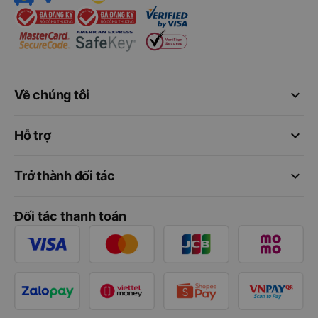
keyboard_arrow_down
Về chúng tôi
keyboard_arrow_down
Hỗ trợ
keyboard_arrow_down
Trở thành đối tác
Đối tác thanh toán