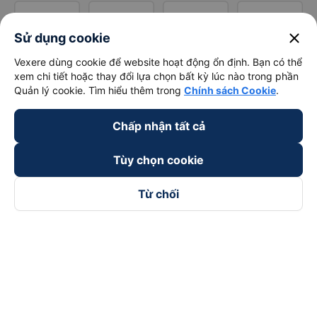
close
Sử dụng cookie
Vexere dùng cookie để website hoạt động ổn định. Bạn có thể
xem chi tiết hoặc thay đổi lựa chọn bất kỳ lúc nào trong phần
Quản lý cookie. Tìm hiểu thêm trong
Chính sách Cookie
.
Chấp nhận tất cả
Tùy chọn cookie
Từ chối
Theo dõi chúng tôi trên
Facebook
Tiktok
Youtube
Công ty TNHH Thương Mại Dịch Vụ Vexere
Địa chỉ đăng ký kinh doanh: 8C Chữ Đồng Tử, Phường Tân