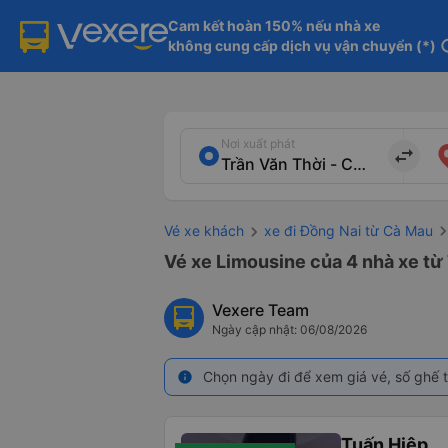
Cam kết hoàn 150% nếu nhà xe

không cung cấp dịch vụ vận chuyển (*)
in
Nơi xuất phát
import_export
Vé xe khách
xe đi Đồng Nai từ Cà Mau
Vé xe Limousine của 4 nhà xe từ
Vexere Team
Ngày cập nhật: 06/08/2026
Chọn ngày đi để xem giá vé, số ghế t
info
Tuấn Hiệp