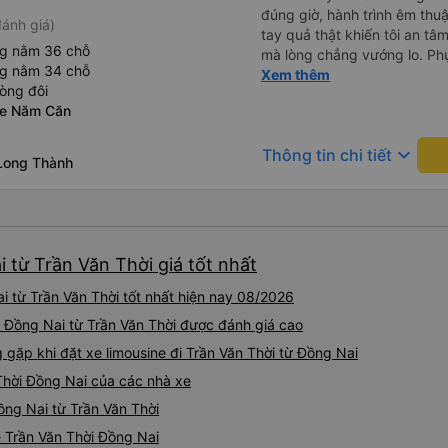
đúng giờ, hành trình êm thuậ
ánh giá)
tay quả thật khiến tôi an tâm, mãn ý. Đường xa muôn dặm
ng nằm 36 chỗ
mà lòng chẳng vướng lo. Ph
ng nằm 34 chỗ
cẩn, hiếm thấy giữa thời buổi
Xem thêm
òng đôi
Xin gửi lời tán dương chân 
xe Năm Căn
hưng thịnh, vạn lộ bình an.”
keyboard_arrow_down
Thông tin chi tiết
Long Thành
i từ Trần Văn Thời giá tốt nhất
i từ Trần Văn Thời tốt nhất hiện nay 08/2026
đi Đồng Nai từ Trần Văn Thời được đánh giá cao
ặp khi đặt xe limousine đi Trần Văn Thời từ Đồng Nai
 Thời Đồng Nai của các nhà xe
Đồng Nai từ Trần Văn Thời
ne Trần Văn Thời Đồng Nai