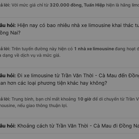
ả lời:
Với mức giá chỉ từ
320.000
đồng,
Tuấn Hiệp
hiện là hãng limo
âu hỏi:
Hiện nay có bao nhiêu nhà xe limousine khai thác t
ồng Nai?
ả lời:
Trên tuyến đường này hiện có
1
nhà xe
limousine
đang hoạt 
a dạng về dịch vụ và mức giá.
âu hỏi:
Đi xe limousine từ Trần Văn Thời - Cà Mau đến Đồng
ian hơn các loại phương tiện khác hay không?
ả lời:
Trung bình, bạn chỉ mất khoảng
10 giờ
để di chuyển từ Trần 
mousine, nếu giao thông thuận lợi.
âu hỏi:
Khoảng cách từ Trần Văn Thời - Cà Mau đi Đồng Na