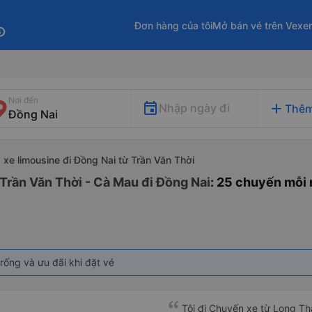
Đơn hàng của tôi
Mở bán vé trên Vexe
fo
Nơi đến
add
Nhập ngày đi
Thêm
xe limousine đi Đồng Nai từ Trần Văn Thời
 Trần Văn Thời - Cà Mau đi Đồng Nai
: 25 chuyến mỗi
rống và ưu đãi khi đặt vé
Tôi đi Chuyến xe từ Long Th