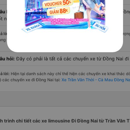
âu hỏi:
Xe limousine nào từ Trần Văn Thời - Cà Mau đi Đồn
ốt nhất?
ả lời:
Trong số các hãng,
Tuấn Hiệp
nổi bật nhất với điểm chất lượ
àng – một con số minh chứng cho dịch vụ cao cấp và uy tín.
âu hỏi:
Đây có phải là tất cả các chuyến xe từ Đồng Nai đ
ả lời:
Hiện tại danh sách này chỉ thể hiện các chuyến xe khai thác d
ộ các chuyến xe đi Đồng Nai tại:
Xe Trần Văn Thời - Cà Mau Đồng Na
ch trình chi tiết các xe limousine Đi Đồng Nai từ Trần Văn T