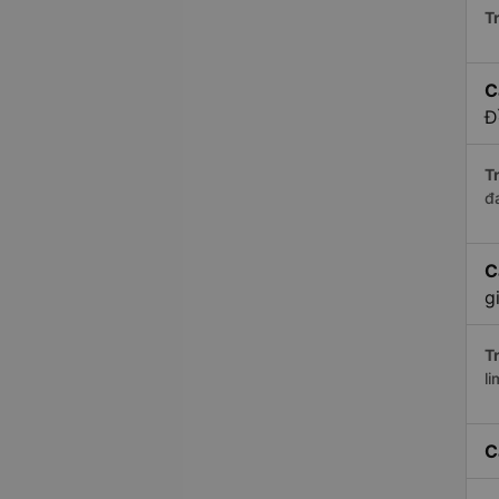
Tr
C
Đ
Tr
đ
C
g
Tr
li
C