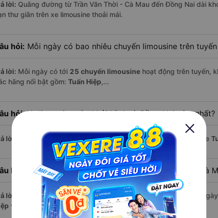
ả lời:
Quãng đường từ Trần Văn Thời - Cà Mau đến Đồng Nai dài kh
n thư giãn trên xe limousine thoải mái.
âu hỏi:
Mỗi ngày có bao nhiêu chuyến limousine trên tuyế
ả lời:
Mỗi ngày có tới
25 chuyến limousine
hoạt động trên tuyến, k
ác hãng nổi bật gồm:
Tuấn Hiệp
,...
âu hỏi:
Xe limousine nào khởi hành từ Đồng Nai sớm nhất?
ả lời:
Chuyến limousine sớm nhất khởi hành lúc
15:50
, do nhà xe
T
âu hỏi:
Xe limousine nào khởi hành từ Trần Văn Thời - Cà 
ả lời:
Nếu bạn muốn đi chuyến muộn, lựa chọn cuối cùng trong ngày 
iệp
vận hành.