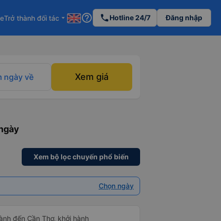
help_outline
phone
Hotline 24/7
Đăng nhập
re
Trở thành đối tác
arrow_drop_down
Xem giá
 ngày về
 ngày
Xem bộ lọc chuyến phổ biến
Chọn ngày
ành đến Cần Thơ, khởi hành