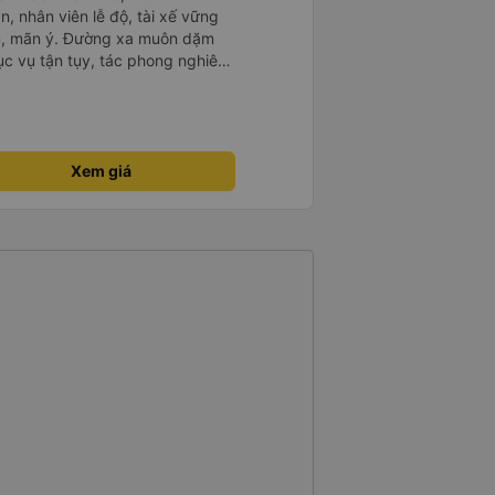
n, nhân viên lễ độ, tài xế vững
ục vụ tận tụy, tác phong nghiêm
 kim tiền vội vã. Xã hội loạn đạo.
thành, kính chúc nhà xe ngày một
Xem giá