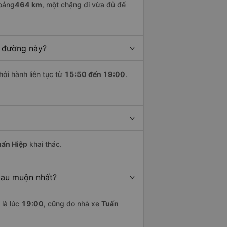
oảng
464 km
, một chặng đi vừa đủ để
n đường này?
hởi hành liên tục từ
15:50 đến 19:00
.
uấn Hiệp
khai thác.
Mau muộn nhất?
là lúc
19:00
, cũng do nhà xe
Tuấn