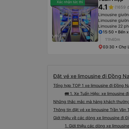
Xác nhận tức thì
4.1
star
(1659 đ
Limousine giườ
Limousine giườ
Limousine 22 ph
15:50 • Bến 
11h40m
03:30 • Chợ 
Đặt vé xe limousine đi Đồng Na
Tổng hợp TOP 1 xe limousine đi Đồng Na
🚌 1. Xe Tuấn Hiệp: xe limousine 
Những thắc mắc mà hàng khách thường g
Thông tin đặt vé xe limousine Trần Văn
Giới thiệu về các dòng xe limousine đi 
1. Giới thiệu các dòng xe limousi