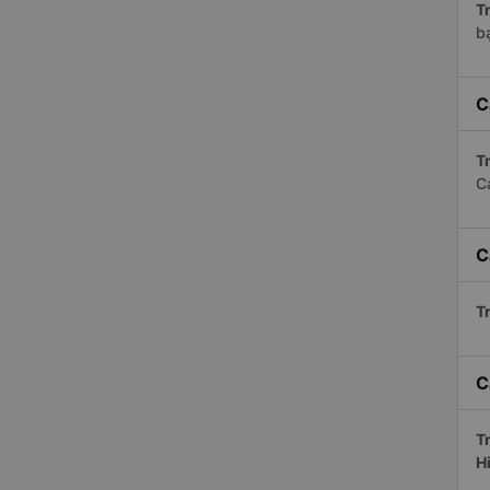
Tr
bạ
C
Tr
C
C
Tr
C
Tr
H