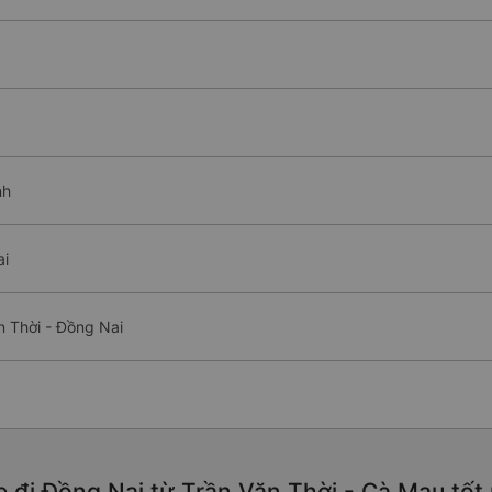
nh
ai
n Thời - Đồng Nai
e đi Đồng Nai từ Trần Văn Thời - Cà Mau tốt