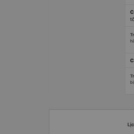
C
t
Tr
h
C
Tr
b
Lị