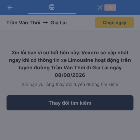
arrow_back
Tải app Vexere ngay!
Tải app Vexere
-30k
Mở app
Mở app
Nhận ưu đãi thành viên độc
-30k/ghế khi đặt vé máy bay qua
quyền
app
Trần Văn Thời
Gia Lai
Chọn ngày
Xin lỗi bạn vì sự bất tiện này. Vexere sẽ cập nhật
ngay khi có thông tin xe Limousine hoạt động trên
tuyến đường Trần Văn Thời đi Gia Lai ngày
08/08/2026
Xin bạn vui lòng thay đổi tuyến đường tìm kiếm
Thay đổi tìm kiếm