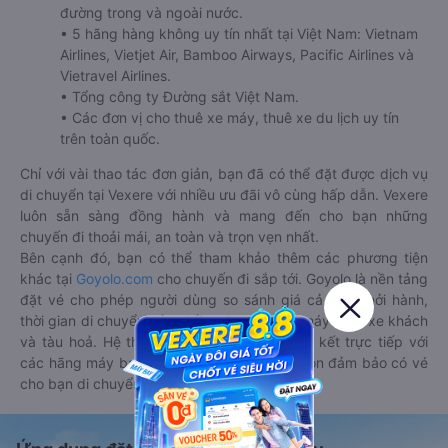
đường trong và ngoài nước.
• 5 hãng hàng không uy tín nhất tại Việt Nam: Vietnam
Airlines, Vietjet Air, Bamboo Airways, Pacific Airlines và
Vietravel Airlines.
• Tổng công ty Đường sắt Việt Nam.
• Các đơn vị cho thuê xe máy, thuê xe du lịch uy tín
trên toàn quốc.
Chỉ với vài thao tác đơn giản, bạn đã có thể đặt được dịch vụ
di chuyển tại Vexere với nhiều ưu đãi vô cùng hấp dẫn. Vexere
luôn sẵn sàng đồng hành và mang đến cho bạn những
chuyến đi thoải mái, an toàn và trọn vẹn nhất.
Bên cạnh đó, bạn có thể tham khảo thêm các phương tiện
khác tại
Goyolo.com
cho chuyến đi sắp tới. Goyolo là nền tảng
đặt vé cho phép người dùng so sánh giá cả, giờ khởi hành,
thời gian di chuyển của nhiều phương tiện máy bay, xe khách
và tàu hoả. Hệ thống của Goyolo được liên kết trực tiếp với
các hãng máy bay, xe khách và tàu hoả, luôn đảm bảo có vé
cho bạn di chuyển.