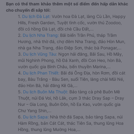
Bạn có thể tham khảo thêm một số điểm đến hấp dẫn khác
cho chuyến đi sắp tới:
1.
Du lịch Đà Lạt:
Vườn hoa Đà Lạt, làng Cù Lần, Happy
Hills, Fresh Garden, Tuyệt tình cốc, vườn thú Zoodoo,
đồi cỏ hồng Đà Lạt, đồi chè Cầu Đất,...
2.
Du lịch Nha Trang:
Bãi biển Trần Phú, tháp Trầm
Hương, nhà thờ đá, chợ đêm Nha Trang, đảo Hòn Mun,
nhà ga Nha Trang, đảo Điệp Sơn, thác bà Ponagar,...
3.
Du lịch Vũng Tàu:
Ngọn hải đăng, Bãi Sau, Hồ Mây,
mũi Nghinh Phong, hồ Đá Xanh, đồi Con Heo, hòn Bà,
vườn quốc gia Bình Châu, bến thuyền Marina,...
4.
Du lịch Phan Thiết:
Bãi đá Ông Địa, hòn Rơm, đồi cát
bay, Bàu Trắng - Bàu Sen, suối Tiên, làng chài Mũi Né,
đảo Hòn Bà, hải đăng Kê Gà,...
5.
Du lịch Buôn Ma Thuột:
Bảo tàng cà phê Buôn Mê
Thuột, núi Đá Voi, hồ Lắk, cụm 3 thác Dray Sap – Dray
Nur – Gia Long, Buôn Đôn, hồ Ea Kao, vườn quốc gia
Chư Yang Shin,...
6.
Du lịch Sapa:
Nhà thờ đá Sapa, bảo tàng Sapa, núi
Hàm Rồng, bản Cát Cát, thác Tiên Sa, thung lũng Hoa
Hồng, thung lũng Mường Hoa,...