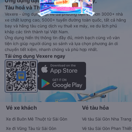
Ứng dụng đặt vé Xe khách, Máy bay,
Tàu hoả và Thuê xe
Vexere - ứng dụng đặt vé đa phương tiện với hơn 3000+ nhà
xe chất lượng cao, 5000+ tuyến đường toàn quốc, tất cả hãng
bay và hãng tàu cùng dịch vụ thuê xe máy, xe du lịch phủ
khắp các tỉnh thành tại Việt Nam.
Ứng dụng hiển thị thông tin đầy đủ, minh bạch cùng vô vàn
tiện ích giúp người dùng so sánh và lựa chọn phương án di
chuyển tiết kiệm, nhanh chóng và phù hợp nhất.
Tải ứng dụng Vexere ngay
Vé xe khách
Vé tàu hỏa
Xe đi Buôn Mê Thuột từ Sài Gòn
Vé tàu Sài Gòn Nha Trang
Xe đi Vũng Tàu từ Sài Gòn
Vé tàu Sài Gòn Phan Thiết