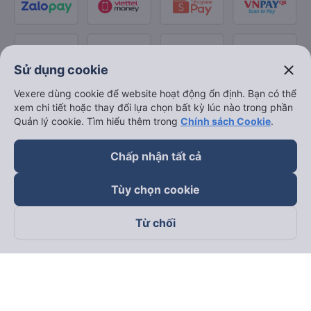
close
Sử dụng cookie
Vexere dùng cookie để website hoạt động ổn định. Bạn có thể
xem chi tiết hoặc thay đổi lựa chọn bất kỳ lúc nào trong phần
Quản lý cookie. Tìm hiểu thêm trong
Chính sách Cookie
.
Chấp nhận tất cả
Tùy chọn cookie
Từ chối
Theo dõi chúng tôi trên
Facebook
Tiktok
Youtube
Công ty TNHH Thương Mại Dịch Vụ Vexere