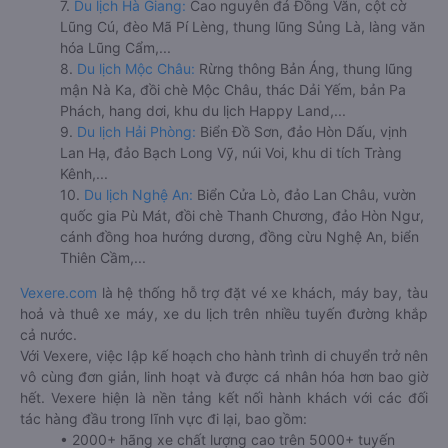
7.
Du lịch Hà Giang:
Cao nguyên đá Đồng Văn, cột cờ
Lũng Cú, đèo Mã Pí Lèng, thung lũng Sủng Là, làng văn
hóa Lũng Cẩm,...
8.
Du lịch Mộc Châu:
Rừng thông Bản Áng, thung lũng
mận Nà Ka, đồi chè Mộc Châu, thác Dải Yếm, bản Pa
Phách, hang dơi, khu du lịch Happy Land,...
9.
Du lịch Hải Phòng:
Biển Đồ Sơn, đảo Hòn Dấu, vịnh
Lan Hạ, đảo Bạch Long Vỹ, núi Voi, khu di tích Tràng
Kênh,...
10.
Du lịch Nghệ An:
Biển Cửa Lò, đảo Lan Châu, vườn
quốc gia Pù Mát, đồi chè Thanh Chương, đảo Hòn Ngư,
cánh đồng hoa hướng dương, đồng cừu Nghệ An, biển
Thiên Cầm,...
Vexere.com
là hệ thống hỗ trợ đặt vé xe khách, máy bay, tàu
hoả và thuê xe máy, xe du lịch trên nhiều tuyến đường khắp
cả nước.
Với Vexere, việc lập kế hoạch cho hành trình di chuyển trở nên
vô cùng đơn giản, linh hoạt và được cá nhân hóa hơn bao giờ
hết. Vexere hiện là nền tảng kết nối hành khách với các đối
tác hàng đầu trong lĩnh vực đi lại, bao gồm:
• 2000+ hãng xe chất lượng cao trên 5000+ tuyến