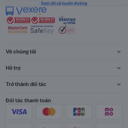
Xem tất cả tuyến đường
keyboard_arrow_down
Về chúng tôi
keyboard_arrow_down
Hỗ trợ
keyboard_arrow_down
Trở thành đối tác
Đối tác thanh toán