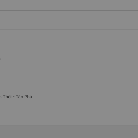
h
n Thời - Tân Phú