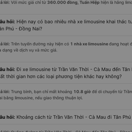
ả lời:
Với mức giá chỉ từ
360.000
đồng,
Tuấn Hiệp
hiện là hãng limo
âu hỏi:
Hiện nay có bao nhiêu nhà xe limousine khai thác t
ân Phú - Đồng Nai?
ả lời:
Trên tuyến đường này hiện có
1
nhà xe
limousine
đang hoạt 
a dạng về dịch vụ và mức giá.
âu hỏi:
Đi xe limousine từ Trần Văn Thời - Cà Mau đến Tân 
ất thời gian hơn các loại phương tiện khác hay không?
ả lời:
Trung bình, bạn chỉ mất khoảng
10.8 giờ
để di chuyển từ Trầ
ai bằng limousine, nếu giao thông thuận lợi.
âu hỏi:
Khoảng cách từ Trần Văn Thời - Cà Mau đi Tân Phú 