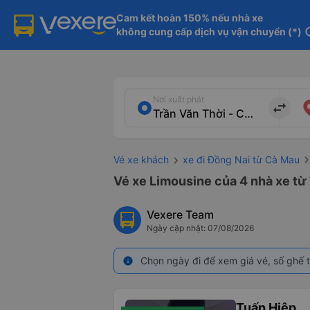
Cam kết hoàn 150% nếu nhà xe

không cung cấp dịch vụ vận chuyển (*)
in
Nơi xuất phát
import_export
Vé xe khách
xe đi Đồng Nai từ Cà Mau
Vé xe Limousine của 4 nhà xe từ 
Vexere Team
Ngày cập nhật: 07/08/2026
Chọn ngày đi để xem giá vé, số ghế t
info
Tuấn Hiệp