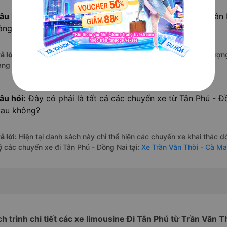
âu hỏi:
Xe limousine nào từ Trần Văn Thời - Cà Mau đi Tân
àng đánh giá tốt nhất?
ả lời:
Trong số các hãng,
Tuấn Hiệp
nổi bật nhất với điểm chất lượ
àng – một con số minh chứng cho dịch vụ cao cấp và uy tín.
âu hỏi:
Đây có phải là tất cả các chuyến xe từ Tân Phú - Đ
au không?
ả lời:
Hiện tại danh sách này chỉ thể hiện các chuyến xe khai thác d
ộ các chuyến xe đi Tân Phú - Đồng Nai tại:
Xe Trần Văn Thời - Cà Ma
ch trình chi tiết các xe limousine Đi Tân Phú từ Trần Văn T