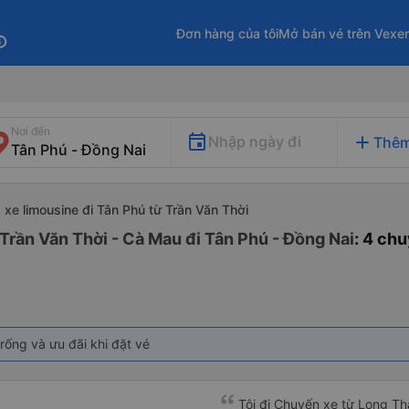
Đơn hàng của tôi
Mở bán vé trên Vexe
fo
Nơi đến
add
Nhập ngày đi
Thêm
xe limousine đi Tân Phú từ Trần Văn Thời
Trần Văn Thời - Cà Mau đi Tân Phú - Đồng Nai
: 4 ch
rống và ưu đãi khi đặt vé
Tôi đi Chuyến xe từ Long Th