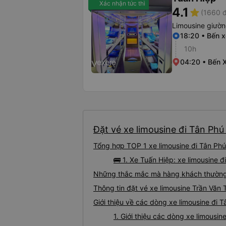
Xác nhận tức thì
4.1
star
(1660 đ
Limousine giườ
18:20 • Bến 
10h
04:20 • Bến 
Đặt vé xe limousine đi Tân Phú
Tổng hợp TOP 1 xe limousine đi Tân Phú
🚌 1. Xe Tuấn Hiệp: xe limousine 
Những thắc mắc mà hàng khách thường g
Thông tin đặt vé xe limousine Trần Văn
Giới thiệu về các dòng xe limousine đi T
1. Giới thiệu các dòng xe limousi