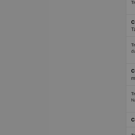
Tr
C
T
Tr
đ
C
m
Tr
N
C