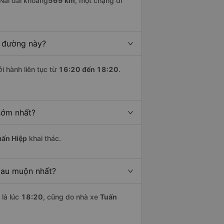
Nai dài khoảng
569 km
, một chặng đi
n đường này?
i hành liên tục từ
16:20 đến 18:20
.
sớm nhất?
uấn Hiệp
khai thác.
Mau muộn nhất?
là lúc
18:20
, cũng do nhà xe
Tuấn