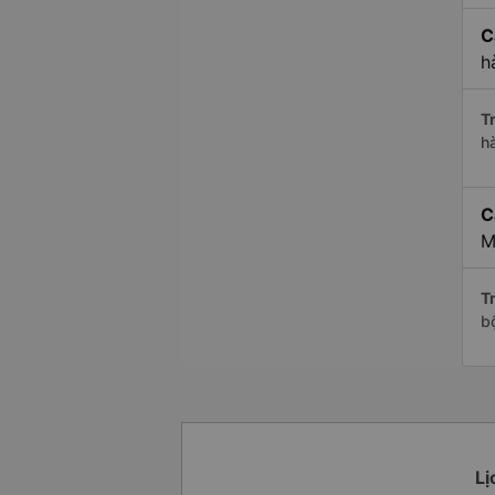
C
h
Tr
h
C
M
Tr
b
Lị