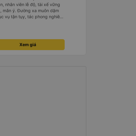
n, nhân viên lễ độ, tài xế vững
ục vụ tận tụy, tác phong nghiêm
 kim tiền vội vã. Xã hội loạn đạo.
thành, kính chúc nhà xe ngày một
Xem giá