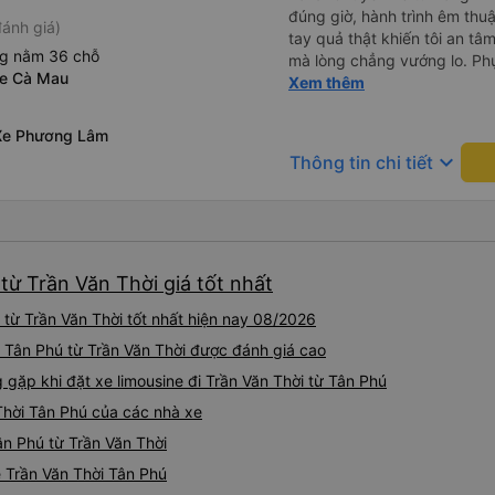
đúng giờ, hành trình êm thuậ
ánh giá)
tay quả thật khiến tôi an tâm, mãn ý. Đường xa muôn dặm
ng nằm 36 chỗ
mà lòng chẳng vướng lo. Ph
xe Cà Mau
cẩn, hiếm thấy giữa thời buổi
Xem thêm
Xin gửi lời tán dương chân 
hưng thịnh, vạn lộ bình an.”
Xe Phương Lâm
keyboard_arrow_down
Thông tin chi tiết
 từ Trần Văn Thời giá tốt nhất
 từ Trần Văn Thời tốt nhất hiện nay 08/2026
đi Tân Phú từ Trần Văn Thời được đánh giá cao
ặp khi đặt xe limousine đi Trần Văn Thời từ Tân Phú
 Thời Tân Phú của các nhà xe
ân Phú từ Trần Văn Thời
ne Trần Văn Thời Tân Phú