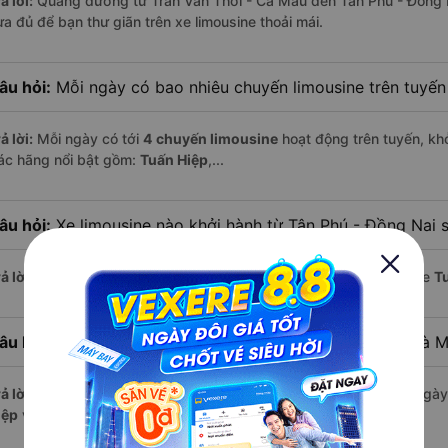
ả lời:
Quãng đường từ Trần Văn Thời - Cà Mau đến Tân Phú - Đồng 
ừa đủ để bạn thư giãn trên xe limousine thoải mái.
âu hỏi:
Mỗi ngày có bao nhiêu chuyến limousine trên tuyế
ả lời:
Mỗi ngày có tới
4 chuyến limousine
hoạt động trên tuyến, khở
ác hãng nổi bật gồm:
Tuấn Hiệp
,...
âu hỏi:
Xe limousine nào khởi hành từ Tân Phú - Đồng Nai 
ả lời:
Chuyến limousine sớm nhất khởi hành lúc
16:20
, do nhà xe
T
âu hỏi:
Xe limousine nào khởi hành từ Trần Văn Thời - Cà 
ả lời:
Nếu bạn muốn đi chuyến muộn, lựa chọn cuối cùng trong ngày 
iệp
vận hành.