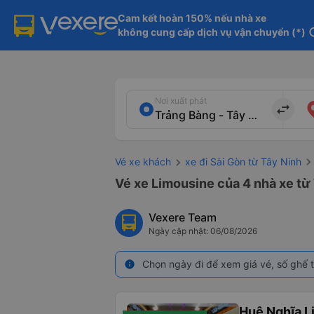
Cam kết hoàn 150% nếu nhà xe

không cung cấp dịch vụ vận chuyển (*)
in
Nơi xuất phát
import_export
Vé xe khách
xe đi Sài Gòn từ Tây Ninh
Vé xe Limousine của 4 nhà xe từ
Vexere Team
Ngày cập nhật: 06/08/2026
Chọn ngày đi để xem giá vé, số ghế t
info
Huệ Nghĩa L