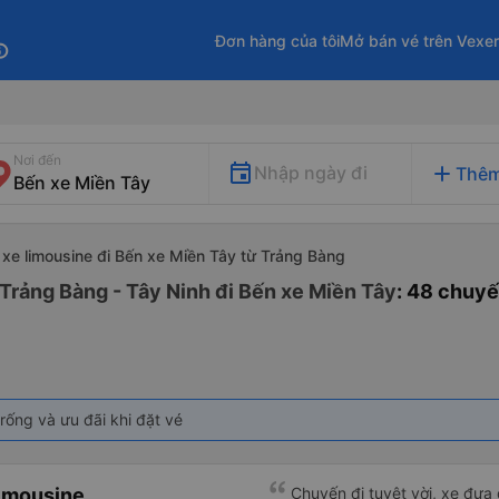
Đơn hàng của tôi
Mở bán vé trên Vexe
fo
Nơi đến
add
Nhập ngày đi
Thêm
xe limousine đi Bến xe Miền Tây từ Trảng Bàng
 Trảng Bàng - Tây Ninh đi Bến xe Miền Tây
: 48 chuy
rống và ưu đãi khi đặt vé
imousine
Chuyến đi tuyệt vời, xe đưa