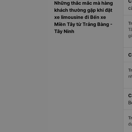
C
Những thắc mắc mà hàng
c
khách thường gặp khi đặt
xe limousine đi Bến xe
Tr
Miền Tây từ Trảng Bàng -
T
Tây Ninh
g
C
Tr
n
C
B
Tr
đ