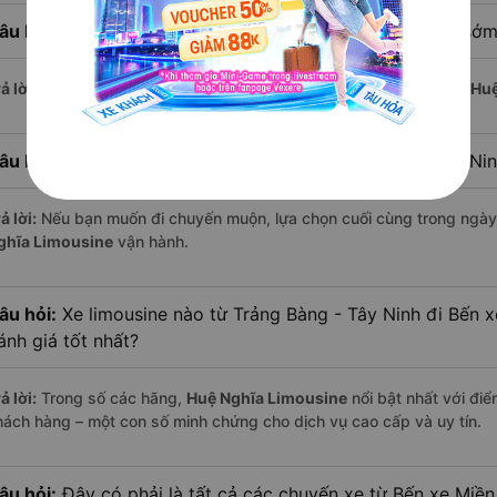
âu hỏi:
Xe limousine nào khởi hành từ Bến xe Miền Tây sớm
ả lời:
Chuyến limousine sớm nhất khởi hành lúc
1:40
, do nhà xe
Huệ
âu hỏi:
Xe limousine nào khởi hành từ Trảng Bàng - Tây Ni
ả lời:
Nếu bạn muốn đi chuyến muộn, lựa chọn cuối cùng trong ngày 
ghĩa Limousine
vận hành.
âu hỏi:
Xe limousine nào từ Trảng Bàng - Tây Ninh đi Bến 
ánh giá tốt nhất?
ả lời:
Trong số các hãng,
Huệ Nghĩa Limousine
nổi bật nhất với đi
hách hàng – một con số minh chứng cho dịch vụ cao cấp và uy tín.
âu hỏi:
Đây có phải là tất cả các chuyến xe từ Bến xe Miền