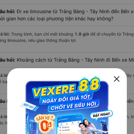
âu hỏi:
Đi xe limousine từ Trảng Bàng - Tây Ninh đến Bến x
hời gian hơn các loại phương tiện khác hay không?
ả lời:
Trung bình, bạn chỉ mất khoảng
1.8 giờ
để di chuyển từ Trảng
ằng limousine, nếu giao thông thuận lợi.
âu hỏi:
Khoảng cách từ Trảng Bàng - Tây Ninh đi Bến xe Mi
ả lời:
Quãng đường từ Trảng Bàng - Tây Ninh đến Bến xe Miền Tây 
 bạn thư giãn trên xe limousine thoải mái.
âu hỏi:
Mỗi ngày có bao nhiêu chuyến limousine trên tuyế
ả lời:
Mỗi ngày có tới
48 chuyến limousine
hoạt động trên tuyến, k
ác hãng nổi bật gồm:
Huệ Nghĩa Limousine
,...