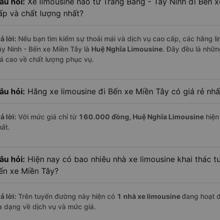
âu hỏi:
Xe limousine nào từ Trảng Bàng - Tây Ninh đi Bến 
ấp và chất lượng nhất?
ả lời:
Nếu bạn tìm kiếm sự thoải mái và dịch vụ cao cấp, các hãng li
ây Ninh - Bến xe Miền Tây là
Huệ Nghĩa Limousine
. Đây đều là nhữ
iá cao về chất lượng phục vụ.
âu hỏi:
Hãng xe limousine đi Bến xe Miền Tây có giá rẻ nhấ
ả lời:
Với mức giá chỉ từ
160.000
đồng,
Huệ Nghĩa Limousine
hiện 
hất.
âu hỏi:
Hiện nay có bao nhiêu nhà xe limousine khai thác t
ến xe Miền Tây?
ả lời:
Trên tuyến đường này hiện có
1
nhà xe
limousine
đang hoạt 
a dạng về dịch vụ và mức giá.