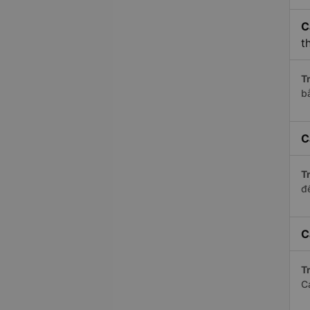
C
t
Tr
b
C
Tr
để
C
Tr
C