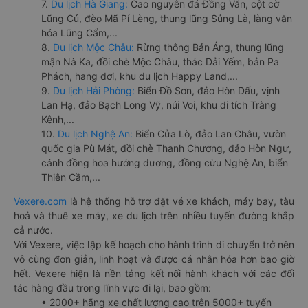
7.
Du lịch Hà Giang:
Cao nguyên đá Đồng Văn, cột cờ
Lũng Cú, đèo Mã Pí Lèng, thung lũng Sủng Là, làng văn
hóa Lũng Cẩm,...
8.
Du lịch Mộc Châu:
Rừng thông Bản Áng, thung lũng
mận Nà Ka, đồi chè Mộc Châu, thác Dải Yếm, bản Pa
Phách, hang dơi, khu du lịch Happy Land,...
9.
Du lịch Hải Phòng:
Biển Đồ Sơn, đảo Hòn Dấu, vịnh
Lan Hạ, đảo Bạch Long Vỹ, núi Voi, khu di tích Tràng
Kênh,...
10.
Du lịch Nghệ An:
Biển Cửa Lò, đảo Lan Châu, vườn
quốc gia Pù Mát, đồi chè Thanh Chương, đảo Hòn Ngư,
cánh đồng hoa hướng dương, đồng cừu Nghệ An, biển
Thiên Cầm,...
Vexere.com
là hệ thống hỗ trợ đặt vé xe khách, máy bay, tàu
hoả và thuê xe máy, xe du lịch trên nhiều tuyến đường khắp
cả nước.
Với Vexere, việc lập kế hoạch cho hành trình di chuyển trở nên
vô cùng đơn giản, linh hoạt và được cá nhân hóa hơn bao giờ
hết. Vexere hiện là nền tảng kết nối hành khách với các đối
tác hàng đầu trong lĩnh vực đi lại, bao gồm:
• 2000+ hãng xe chất lượng cao trên 5000+ tuyến