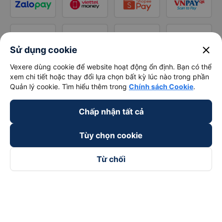
close
Sử dụng cookie
Vexere dùng cookie để website hoạt động ổn định. Bạn có thể
xem chi tiết hoặc thay đổi lựa chọn bất kỳ lúc nào trong phần
Quản lý cookie. Tìm hiểu thêm trong
Chính sách Cookie
.
Chấp nhận tất cả
Tùy chọn cookie
Từ chối
Theo dõi chúng tôi trên
Facebook
Tiktok
Youtube
Công ty TNHH Thương Mại Dịch Vụ Vexere