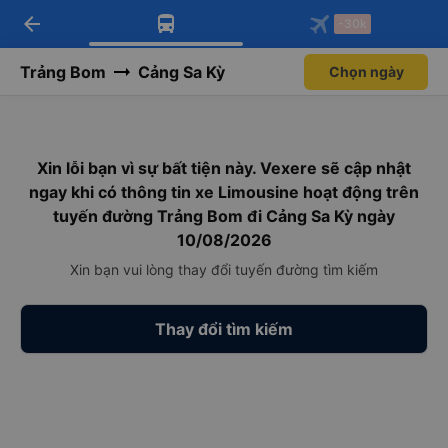
arrow_back
Tải app Vexere ngay!
Tải app Vexere
-30k
Mở app
Mở app
Nhận ưu đãi thành viên độc
-30k/ghế khi đặt vé máy bay qua
quyền
app
Trảng Bom
Cảng Sa Kỳ
Chọn ngày
Xin lỗi bạn vì sự bất tiện này. Vexere sẽ cập nhật
ngay khi có thông tin xe Limousine hoạt động trên
tuyến đường Trảng Bom đi Cảng Sa Kỳ ngày
10/08/2026
Xin bạn vui lòng thay đổi tuyến đường tìm kiếm
Thay đổi tìm kiếm