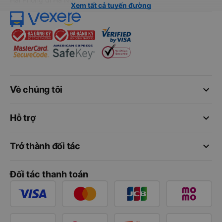
Xem tất cả tuyến đường
keyboard_arrow_down
Về chúng tôi
keyboard_arrow_down
Hỗ trợ
keyboard_arrow_down
Trở thành đối tác
Đối tác thanh toán