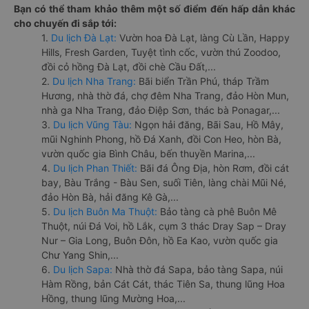
Bạn có thể tham khảo thêm một số điểm đến hấp dẫn khác
cho chuyến đi sắp tới:
1.
Du lịch Đà Lạt:
Vườn hoa Đà Lạt, làng Cù Lần, Happy
Hills, Fresh Garden, Tuyệt tình cốc, vườn thú Zoodoo,
đồi cỏ hồng Đà Lạt, đồi chè Cầu Đất,...
2.
Du lịch Nha Trang:
Bãi biển Trần Phú, tháp Trầm
Hương, nhà thờ đá, chợ đêm Nha Trang, đảo Hòn Mun,
nhà ga Nha Trang, đảo Điệp Sơn, thác bà Ponagar,...
3.
Du lịch Vũng Tàu:
Ngọn hải đăng, Bãi Sau, Hồ Mây,
mũi Nghinh Phong, hồ Đá Xanh, đồi Con Heo, hòn Bà,
vườn quốc gia Bình Châu, bến thuyền Marina,...
4.
Du lịch Phan Thiết:
Bãi đá Ông Địa, hòn Rơm, đồi cát
bay, Bàu Trắng - Bàu Sen, suối Tiên, làng chài Mũi Né,
đảo Hòn Bà, hải đăng Kê Gà,...
5.
Du lịch Buôn Ma Thuột:
Bảo tàng cà phê Buôn Mê
Thuột, núi Đá Voi, hồ Lắk, cụm 3 thác Dray Sap – Dray
Nur – Gia Long, Buôn Đôn, hồ Ea Kao, vườn quốc gia
Chư Yang Shin,...
6.
Du lịch Sapa:
Nhà thờ đá Sapa, bảo tàng Sapa, núi
Hàm Rồng, bản Cát Cát, thác Tiên Sa, thung lũng Hoa
Hồng, thung lũng Mường Hoa,...