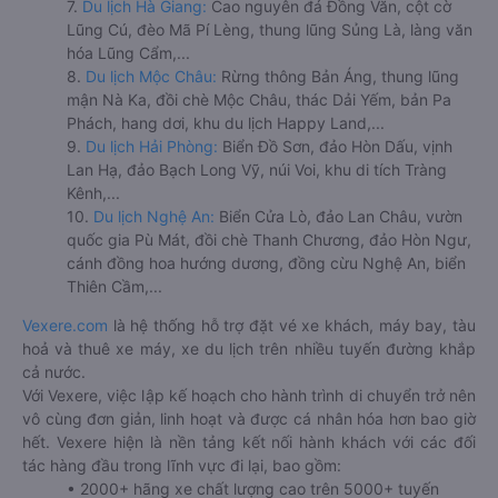
7.
Du lịch Hà Giang:
Cao nguyên đá Đồng Văn, cột cờ
Lũng Cú, đèo Mã Pí Lèng, thung lũng Sủng Là, làng văn
hóa Lũng Cẩm,...
8.
Du lịch Mộc Châu:
Rừng thông Bản Áng, thung lũng
mận Nà Ka, đồi chè Mộc Châu, thác Dải Yếm, bản Pa
Phách, hang dơi, khu du lịch Happy Land,...
9.
Du lịch Hải Phòng:
Biển Đồ Sơn, đảo Hòn Dấu, vịnh
Lan Hạ, đảo Bạch Long Vỹ, núi Voi, khu di tích Tràng
Kênh,...
10.
Du lịch Nghệ An:
Biển Cửa Lò, đảo Lan Châu, vườn
quốc gia Pù Mát, đồi chè Thanh Chương, đảo Hòn Ngư,
cánh đồng hoa hướng dương, đồng cừu Nghệ An, biển
Thiên Cầm,...
Vexere.com
là hệ thống hỗ trợ đặt vé xe khách, máy bay, tàu
hoả và thuê xe máy, xe du lịch trên nhiều tuyến đường khắp
cả nước.
Với Vexere, việc lập kế hoạch cho hành trình di chuyển trở nên
vô cùng đơn giản, linh hoạt và được cá nhân hóa hơn bao giờ
hết. Vexere hiện là nền tảng kết nối hành khách với các đối
tác hàng đầu trong lĩnh vực đi lại, bao gồm:
• 2000+ hãng xe chất lượng cao trên 5000+ tuyến