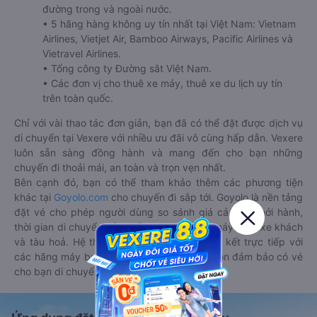
đường trong và ngoài nước.
• 5 hãng hàng không uy tín nhất tại Việt Nam: Vietnam
Airlines, Vietjet Air, Bamboo Airways, Pacific Airlines và
Vietravel Airlines.
• Tổng công ty Đường sắt Việt Nam.
• Các đơn vị cho thuê xe máy, thuê xe du lịch uy tín
trên toàn quốc.
Chỉ với vài thao tác đơn giản, bạn đã có thể đặt được dịch vụ
di chuyển tại Vexere với nhiều ưu đãi vô cùng hấp dẫn. Vexere
luôn sẵn sàng đồng hành và mang đến cho bạn những
chuyến đi thoải mái, an toàn và trọn vẹn nhất.
Bên cạnh đó, bạn có thể tham khảo thêm các phương tiện
khác tại
Goyolo.com
cho chuyến đi sắp tới. Goyolo là nền tảng
đặt vé cho phép người dùng so sánh giá cả, giờ khởi hành,
thời gian di chuyển của nhiều phương tiện máy bay, xe khách
và tàu hoả. Hệ thống của Goyolo được liên kết trực tiếp với
các hãng máy bay, xe khách và tàu hoả, luôn đảm bảo có vé
cho bạn di chuyển.