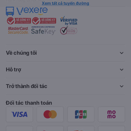
Xem tất cả tuyến đường
keyboard_arrow_down
Về chúng tôi
keyboard_arrow_down
Hỗ trợ
keyboard_arrow_down
Trở thành đối tác
Đối tác thanh toán