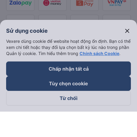
close
Sử dụng cookie
Vexere dùng cookie để website hoạt động ổn định. Bạn có thể
xem chi tiết hoặc thay đổi lựa chọn bất kỳ lúc nào trong phần
Quản lý cookie. Tìm hiểu thêm trong
Chính sách Cookie
.
Chấp nhận tất cả
Tùy chọn cookie
Từ chối
Theo dõi chúng tôi trên
Facebook
Tiktok
Youtube
Công ty TNHH Thương Mại Dịch Vụ Vexere