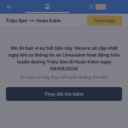
arrow_back
Tải app Vexere ngay!
Tải app Vexere
-30k
Mở app
Mở app
Nhận ưu đãi thành viên độc
-30k/ghế khi đặt vé máy bay qua
quyền
app
Triệu Sơn
Hoàn Kiếm
Chọn ngày
Xin lỗi bạn vì sự bất tiện này. Vexere sẽ cập nhật
ngay khi có thông tin xe Limousine hoạt động trên
tuyến đường Triệu Sơn đi Hoàn Kiếm ngày
09/08/2026
Xin bạn vui lòng thay đổi tuyến đường tìm kiếm
Thay đổi tìm kiếm