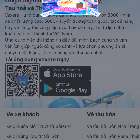
Ứng dụng đặt vé Xe khách, Máy bay,
Tàu hoả và Thuê xe
Vexere - ứng dụng đặt vé đa phương tiện với hơn 3000+ nhà
xe chất lượng cao, 5000+ tuyến đường toàn quốc, tất cả hãng
bay và hãng tàu cùng dịch vụ thuê xe máy, xe du lịch phủ
khắp các tỉnh thành tại Việt Nam.
Ứng dụng hiển thị thông tin đầy đủ, minh bạch cùng vô vàn
tiện ích giúp người dùng so sánh và lựa chọn phương án di
chuyển tiết kiệm, nhanh chóng và phù hợp nhất.
Tải ứng dụng Vexere ngay
Vé xe khách
Vé tàu hỏa
Xe đi Buôn Mê Thuột từ Sài Gòn
Vé tàu Sài Gòn Nha Trang
Xe đi Vũng Tàu từ Sài Gòn
Vé tàu Sài Gòn Phan Thiết