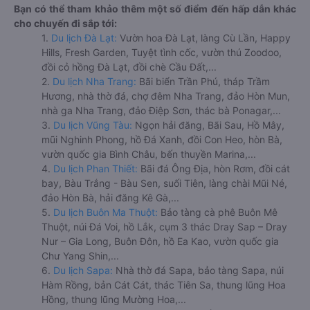
Bạn có thể tham khảo thêm một số điểm đến hấp dẫn khác
cho chuyến đi sắp tới:
1.
Du lịch Đà Lạt:
Vườn hoa Đà Lạt, làng Cù Lần, Happy
Hills, Fresh Garden, Tuyệt tình cốc, vườn thú Zoodoo,
đồi cỏ hồng Đà Lạt, đồi chè Cầu Đất,...
2.
Du lịch Nha Trang:
Bãi biển Trần Phú, tháp Trầm
Hương, nhà thờ đá, chợ đêm Nha Trang, đảo Hòn Mun,
nhà ga Nha Trang, đảo Điệp Sơn, thác bà Ponagar,...
3.
Du lịch Vũng Tàu:
Ngọn hải đăng, Bãi Sau, Hồ Mây,
mũi Nghinh Phong, hồ Đá Xanh, đồi Con Heo, hòn Bà,
vườn quốc gia Bình Châu, bến thuyền Marina,...
4.
Du lịch Phan Thiết:
Bãi đá Ông Địa, hòn Rơm, đồi cát
bay, Bàu Trắng - Bàu Sen, suối Tiên, làng chài Mũi Né,
đảo Hòn Bà, hải đăng Kê Gà,...
5.
Du lịch Buôn Ma Thuột:
Bảo tàng cà phê Buôn Mê
Thuột, núi Đá Voi, hồ Lắk, cụm 3 thác Dray Sap – Dray
Nur – Gia Long, Buôn Đôn, hồ Ea Kao, vườn quốc gia
Chư Yang Shin,...
6.
Du lịch Sapa:
Nhà thờ đá Sapa, bảo tàng Sapa, núi
Hàm Rồng, bản Cát Cát, thác Tiên Sa, thung lũng Hoa
Hồng, thung lũng Mường Hoa,...