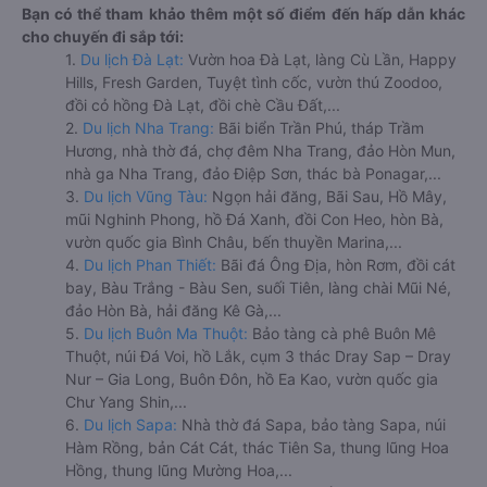
Bạn có thể tham khảo thêm một số điểm đến hấp dẫn khác
cho chuyến đi sắp tới:
1.
Du lịch Đà Lạt:
Vườn hoa Đà Lạt, làng Cù Lần, Happy
Hills, Fresh Garden, Tuyệt tình cốc, vườn thú Zoodoo,
đồi cỏ hồng Đà Lạt, đồi chè Cầu Đất,...
2.
Du lịch Nha Trang:
Bãi biển Trần Phú, tháp Trầm
Hương, nhà thờ đá, chợ đêm Nha Trang, đảo Hòn Mun,
nhà ga Nha Trang, đảo Điệp Sơn, thác bà Ponagar,...
3.
Du lịch Vũng Tàu:
Ngọn hải đăng, Bãi Sau, Hồ Mây,
mũi Nghinh Phong, hồ Đá Xanh, đồi Con Heo, hòn Bà,
vườn quốc gia Bình Châu, bến thuyền Marina,...
4.
Du lịch Phan Thiết:
Bãi đá Ông Địa, hòn Rơm, đồi cát
bay, Bàu Trắng - Bàu Sen, suối Tiên, làng chài Mũi Né,
đảo Hòn Bà, hải đăng Kê Gà,...
5.
Du lịch Buôn Ma Thuột:
Bảo tàng cà phê Buôn Mê
Thuột, núi Đá Voi, hồ Lắk, cụm 3 thác Dray Sap – Dray
Nur – Gia Long, Buôn Đôn, hồ Ea Kao, vườn quốc gia
Chư Yang Shin,...
6.
Du lịch Sapa:
Nhà thờ đá Sapa, bảo tàng Sapa, núi
Hàm Rồng, bản Cát Cát, thác Tiên Sa, thung lũng Hoa
Hồng, thung lũng Mường Hoa,...