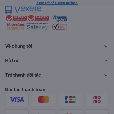
Xem tất cả tuyến đường
keyboard_arrow_down
Về chúng tôi
keyboard_arrow_down
Hỗ trợ
keyboard_arrow_down
Trở thành đối tác
Đối tác thanh toán