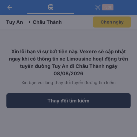
arrow_back
Tải app Vexere ngay!
Tải app Vexere
-30k
Mở app
Mở app
Nhận ưu đãi thành viên độc
-30k/ghế khi đặt vé máy bay qua
quyền
app
Tuy An
Châu Thành
Chọn ngày
Xin lỗi bạn vì sự bất tiện này. Vexere sẽ cập nhật
ngay khi có thông tin xe Limousine hoạt động trên
tuyến đường Tuy An đi Châu Thành ngày
08/08/2026
Xin bạn vui lòng thay đổi tuyến đường tìm kiếm
Thay đổi tìm kiếm