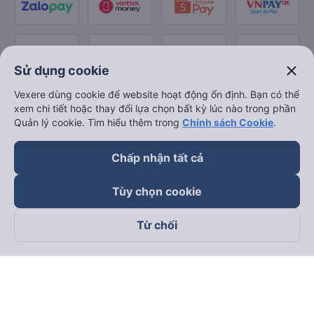
close
Sử dụng cookie
Vexere dùng cookie để website hoạt động ổn định. Bạn có thể
xem chi tiết hoặc thay đổi lựa chọn bất kỳ lúc nào trong phần
Quản lý cookie. Tìm hiểu thêm trong
Chính sách Cookie
.
Chấp nhận tất cả
Tùy chọn cookie
Từ chối
Theo dõi chúng tôi trên
Facebook
Tiktok
Youtube
Công ty TNHH Thương Mại Dịch Vụ Vexere