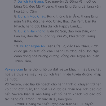
7.
Du lịch Hà Giang:
Cao nguyên đá Đồng Văn, cột cờ
Lũng Cú, đèo Mã Pí Lèng, thung lũng Sủng Là, làng văn
hóa Lũng Cẩm,...
8.
Du lịch Mộc Châu:
Rừng thông Bản Áng, thung lũng
mận Nà Ka, đồi chè Mộc Châu, thác Dải Yếm, bản Pa
Phách, hang dơi, khu du lịch Happy Land,...
9.
Du lịch Hải Phòng:
Biển Đồ Sơn, đảo Hòn Dấu, vịnh
Lan Hạ, đảo Bạch Long Vỹ, núi Voi, khu di tích Tràng
Kênh,...
10.
Du lịch Nghệ An:
Biển Cửa Lò, đảo Lan Châu, vườn
quốc gia Pù Mát, đồi chè Thanh Chương, đảo Hòn Ngư,
cánh đồng hoa hướng dương, đồng cừu Nghệ An, biển
Thiên Cầm,...
Vexere.com
là hệ thống hỗ trợ đặt vé xe khách, máy bay, tàu
hoả và thuê xe máy, xe du lịch trên nhiều tuyến đường khắp
cả nước.
Với Vexere, việc lập kế hoạch cho hành trình di chuyển trở nên
vô cùng đơn giản, linh hoạt và được cá nhân hóa hơn bao giờ
hết. Vexere hiện là nền tảng kết nối hành khách với các đối
tác hàng đầu trong lĩnh vực đi lại, bao gồm:
• 2000+ hãng xe chất lượng cao trên 5000+ tuyến