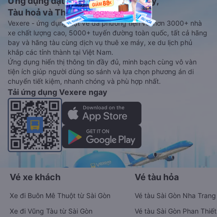
Ứng dụng đặt vé Xe khách, Máy bay,
Tàu hoả và Thuê xe
Vexere - ứng dụng đặt vé đa phương tiện với hơn 3000+ nhà
xe chất lượng cao, 5000+ tuyến đường toàn quốc, tất cả hãng
bay và hãng tàu cùng dịch vụ thuê xe máy, xe du lịch phủ
khắp các tỉnh thành tại Việt Nam.
Ứng dụng hiển thị thông tin đầy đủ, minh bạch cùng vô vàn
tiện ích giúp người dùng so sánh và lựa chọn phương án di
chuyển tiết kiệm, nhanh chóng và phù hợp nhất.
Tải ứng dụng Vexere ngay
Vé xe khách
Vé tàu hỏa
Xe đi Buôn Mê Thuột từ Sài Gòn
Vé tàu Sài Gòn Nha Trang
Xe đi Vũng Tàu từ Sài Gòn
Vé tàu Sài Gòn Phan Thiết