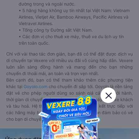
đường trong và ngoài nước.
• 5 hãng hàng không uy tín nhất tại Việt Nam: Vietnam
Airlines, Vietjet Air, Bamboo Airways, Pacific Airlines và
Vietravel Airlines.
• Tổng công ty Đường sắt Việt Nam.
• Các đơn vị cho thuê xe máy, thuê xe du lịch uy tín
trên toàn quốc.
Chỉ với vài thao tác đơn giản, bạn đã có thể đặt được dịch vụ
di chuyển tại Vexere với nhiều ưu đãi vô cùng hấp dẫn. Vexere
luôn sẵn sàng đồng hành và mang đến cho bạn những
chuyến đi thoải mái, an toàn và trọn vẹn nhất.
Bên cạnh đó, bạn có thể tham khảo thêm các phương tiện
khác tại
Goyolo.com
cho chuyến đi sắp tới. Goyolo là nền tảng
đặt vé cho phép người dùng so sánh giá cả, giờ khởi hành,
thời gian di chuyển của nhiều phương tiện máy bay, xe khách
và tàu hoả. Hệ thống của Goyolo được liên kết trực tiếp với
các hãng máy bay, xe khách và tàu hoả, luôn đảm bảo có vé
cho bạn di chuyển.