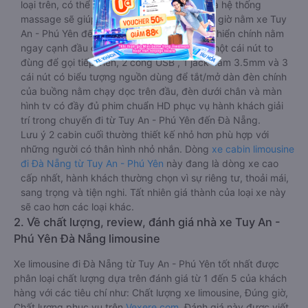
loại trên, có thể lăn lộn thoải mái. Đặc biệt là hệ thống
massage sẽ giúp bạn thư giãn trong những giờ nằm xe Tuy
An - Phú Yên đến Đà Nẵng dài. Bảng điều khiển chính nằm
ngay cạnh đầu để tiện tay tuỳ chỉnh gồm: một cái nút to
đùng để gọi tiếp viên, 2 cổng USB , 1 jack cắm 3.5mm và 3
cái nút có biểu tượng nguồn dùng để tắt/mở dàn đèn chính
của buồng nằm chạy dọc trên đầu, đèn dưới chân và màn
hình tv có đầy đủ phim chuẩn HD phục vụ hành khách giải
trí trong chuyến đi từ Tuy An - Phú Yên đến Đà Nẵng.
Lưu ý 2 cabin cuối thường thiết kế nhỏ hơn phù hợp với
những người có thân hình nhỏ nhắn. Dòng
xe cabin limousine
đi Đà Nẵng từ Tuy An - Phú Yên
này đang là dòng xe cao
cấp nhất, hành khách thường chọn vì sự riêng tư, thoải mái,
sang trọng và tiện nghi. Tất nhiên giá thành của loại xe này
sẽ cao hơn các loại khác.
2. Về chất lượng, review, đánh giá nhà xe Tuy An -
Phú Yên Đà Nẵng limousine
Xe limousine đi Đà Nẵng từ Tuy An - Phú Yên tốt nhất được
phân loại chất lượng dựa trên đánh giá từ 1 đến 5 của khách
hàng với các tiêu chí như: Chất lượng xe limousine, Đúng giờ,
Chất lượng phục vụ trên
Vexere.com
. Đánh giá này được viết