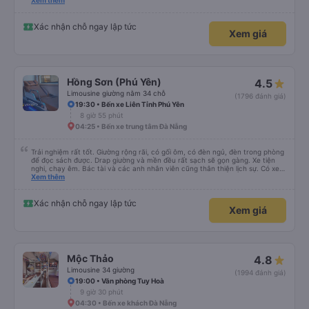
please display the Wi-Fi password clearly inside the cabin for convenience. I
Xem thêm
would definitely ride with them again! -------------- ​ Xe chất lượng tốt và
tài xế lái xe rất an toàn. Để dịch vụ hoàn hảo hơn, tôi góp ý nhà xe nên có
quy định rõ ràng về việc giữ im lặng (tắt âm thanh điện thoại) vào ban đêm
Xác nhận chỗ ngay lập tức
Xem giá
để tránh làm phiền hành khách khác ngủ. Ngoài ra, nhà xe nên dán sẵn mật
khẩu Wi-Fi trong xe để hành khách dễ dàng sử dụng. Tôi vẫn sẽ tiếp tục ủng
hộ nhà xe trong tương lai!
Hồng Sơn (Phú Yên)
4.5
Limousine giường nằm 34 chỗ
(1796 đánh giá)
19:30 • Bến xe Liên Tỉnh Phú Yên
8 giờ 55 phút
04:25 • Bến xe trung tâm Đà Nẵng
Trải nghiệm rất tốt. Giường rộng rãi, có gối ôm, có đèn ngủ, đèn trong phòng
để đọc sách được. Drap giường và mền đều rất sạch sẽ gọn gàng. Xe tiện
nghi, chạy êm. Bác tài và các anh nhân viên cũng thân thiện lịch sự. Có xe
trung chuyển về nội thành thành phố tuy hoà rất tiện. Giá vé hợp lý. Nói
Xem thêm
chung là mình rất ưng ý, cảm ơn nhà xe.
Xác nhận chỗ ngay lập tức
Xem giá
Mộc Thảo
4.8
Limousine 34 giường
(1994 đánh giá)
19:00 • Văn phòng Tuy Hoà
9 giờ 30 phút
04:30 • Bến xe khách Đà Nẵng