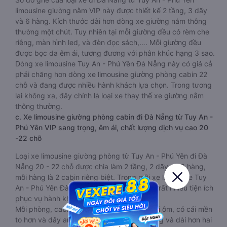
limousine giường nằm VIP này được thiết kế 2 tầng, 3 dãy
và 6 hàng. Kích thước dài hơn dòng xe giường nằm thông
thường một chút. Tuy nhiên tại mỗi giường đều có rèm che
riêng, màn hình led, và đèn đọc sách,…. Mỗi giường đều
được bọc da êm ái, tương đương với phân khúc hạng 3 sao.
Dòng xe limousine Tuy An - Phú Yên Đà Nẵng này có giá cả
phải chăng hơn dòng xe limousine giường phòng cabin 22
chỗ và đang được nhiều hành khách lựa chọn. Trong tương
lai không xa, đây chính là loại xe thay thế xe giường nằm
thông thường.
c. Xe limousine giường phòng cabin đi Đà Nẵng từ Tuy An -
Phú Yên VIP sang trọng, êm ái, chất lượng dịch vụ cao 20
-22 chỗ
Loại xe limousine giường phòng từ Tuy An - Phú Yên đi Đà
Nẵng 20 - 22 chỗ được chia làm 2 tầng, 2 dãy và 6 hàng,
mỗi hàng là 2 cabin riêng biệt. Trong mỗi xe limousine Tuy
An - Phú Yên Đà Nẵng cabin được trang bị rất nhiều tiện ích
phục vụ hành khách suốt hành trình.
Mỗi phòng, cabin đều có gối nằm rời, có gối ôm, có cái mền
to hơn và dây an toàn seat belt. Giường rộng và dài hơn hai