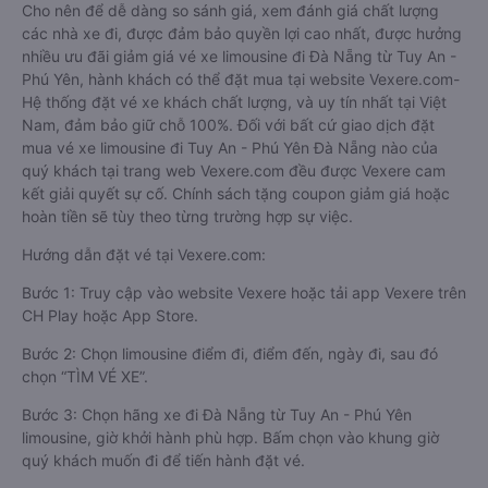
Cho nên để dễ dàng so sánh giá, xem đánh giá chất lượng
các nhà xe đi, được đảm bảo quyền lợi cao nhất, được hưởng
nhiều ưu đãi giảm giá vé xe limousine đi Đà Nẵng từ Tuy An -
Phú Yên, hành khách có thể đặt mua tại website Vexere.com-
Hệ thống đặt vé xe khách chất lượng, và uy tín nhất tại Việt
Nam, đảm bảo giữ chỗ 100%. Đối với bất cứ giao dịch đặt
mua vé xe limousine đi Tuy An - Phú Yên Đà Nẵng nào của
quý khách tại trang web Vexere.com đều được Vexere cam
kết giải quyết sự cố. Chính sách tặng coupon giảm giá hoặc
hoàn tiền sẽ tùy theo từng trường hợp sự việc.
Hướng dẫn đặt vé tại Vexere.com:
Bước 1: Truy cập vào website Vexere hoặc tải app Vexere trên
CH Play hoặc App Store.
Bước 2: Chọn limousine điểm đi, điểm đến, ngày đi, sau đó
chọn “TÌM VÉ XE”.
Bước 3: Chọn hãng xe đi Đà Nẵng từ Tuy An - Phú Yên
limousine, giờ khởi hành phù hợp. Bấm chọn vào khung giờ
quý khách muốn đi để tiến hành đặt vé.