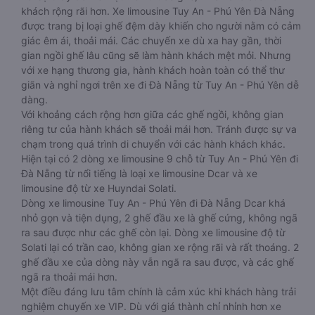
khách rộng rãi hơn. Xe limousine Tuy An - Phú Yên Đà Nẵng
được trang bị loại ghế đệm dày khiến cho người nằm có cảm
giác êm ái, thoải mái. Các chuyến xe dù xa hay gần, thời
gian ngồi ghế lâu cũng sẽ làm hành khách mệt mỏi. Nhưng
với xe hạng thương gia, hành khách hoàn toàn có thể thư
giãn và nghỉ ngơi trên xe đi Đà Nẵng từ Tuy An - Phú Yên dễ
dàng.
Với khoảng cách rộng hơn giữa các ghế ngồi, không gian
riêng tư của hành khách sẽ thoải mái hơn. Tránh được sự va
chạm trong quá trình di chuyển với các hành khách khác.
Hiện tại có 2 dòng xe limousine 9 chỗ từ Tuy An - Phú Yên đi
Đà Nẵng từ nổi tiếng là loại xe limousine Dcar và xe
limousine độ từ xe Huyndai Solati.
Dòng xe limousine Tuy An - Phú Yên đi Đà Nẵng Dcar khá
nhỏ gọn và tiện dụng, 2 ghế đầu xe là ghế cứng, không ngã
ra sau được như các ghế còn lại. Dòng xe limousine độ từ
Solati lại có trần cao, không gian xe rộng rãi và rất thoáng. 2
ghế đầu xe của dòng này vẫn ngã ra sau được, và các ghế
ngã ra thoải mái hơn.
Một điều đáng lưu tâm chính là cảm xúc khi khách hàng trải
nghiệm chuyến xe VIP. Dù với giá thành chỉ nhỉnh hơn xe