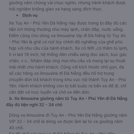
giường nằm chừng vài chục nghìn, nhưng hành khách được
trải nghiệm không gian xe hạng sang đích thực.
Dịch vụ
Xe Tuy An - Phú Yên Đà Nẵng này được trang bị đầy đủ các
tiện ích thông thường như máy lạnh, chăn đắp, nước uống.
Điểm cộng cho dòng xe limousine Vip đi Đà Nẵng từ Tuy An
- Phú Yên là ghế có nút tùy chỉnh độ nghiêng của ghế phù
hợp với nhu cầu của hành khách. Xe có Wifi ,có thêm tủ lạnh,
ti vi led 19 inch, hệ thống đèn chiếu sáng đọc sách, bục gác
chân, v.v.. Nhằm đáp ứng mọi nhu cầu và mang lại sự thoải
mái nhất cho hành khách. Cũng với kích thước nhỏ gọn, đa
số các hãng xe limousine đi Đà Nẵng đều hỗ trợ trung
chuyển đón trả khách trong khu vực nội thành Tuy An - Phú
Yên. Hành khách không còn bị bắt buộc ra bến xe để đi, chỉ
cần đặt vé trực tuyến và chờ xe đến đón.
b. Xe limousine giường nằm từ Tuy An - Phú Yên đi Đà Nẵng
đầy đủ tiện nghi 32 - 34 chỗ
Dòng xe limousine đi Tuy An - Phú Yên Đà Nẵng giường nằm
VIP 32 – 34 chỗ là dòng xe được làm lại từ xe giường nằm
40 chỗ.
Sơ đồ ghế của loại xe đi Đà Nẵng từ Tuy An - Phú Yên