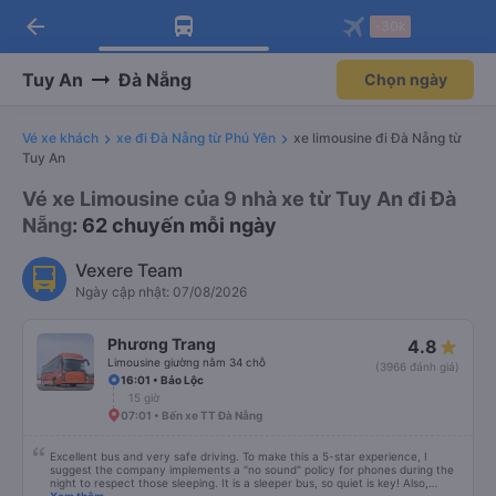
arrow_back
Tải app Vexere ngay!
Tải app Vexere
-30k
Mở app
Mở app
Nhận ưu đãi thành viên độc
-30k/ghế khi đặt vé máy bay qua
quyền
app
Tuy An
Đà Nẵng
Chọn ngày
Vé xe khách
xe đi Đà Nẵng từ Phú Yên
xe limousine đi Đà Nẵng từ
Tuy An
Vé xe Limousine của 9 nhà xe từ Tuy An đi Đà
Nẵng
: 62 chuyến mỗi ngày
Vexere Team
Ngày cập nhật: 07/08/2026
Phương Trang
4.8
Limousine giường nằm 34 chỗ
(3966 đánh giá)
16:01 • Bảo Lộc
15 giờ
07:01 • Bến xe TT Đà Nẵng
Excellent bus and very safe driving. To make this a 5-star experience, I
suggest the company implements a "no sound" policy for phones during the
night to respect those sleeping. It is a sleeper bus, so quiet is key! Also,