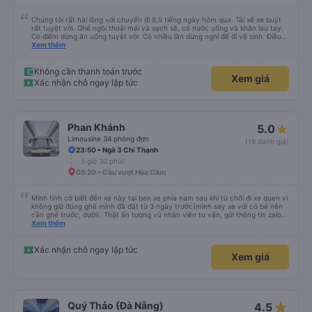
Chúng tôi rất hài lòng với chuyến đi 8,5 tiếng ngày hôm qua. Tài xế xe buýt
rất tuyệt vời. Ghế ngồi thoải mái và sạch sẽ, có nước uống và khăn lau tay.
Có điểm dừng ăn uống tuyệt vời. Có nhiều lần dừng nghỉ để đi vệ sinh. Điều
duy nhất tôi muốn đề xuất để cải thiện là cho phép thanh toán bằng thẻ
Xem thêm
nước ngoài khi đặt vé trên ứng dụng.
Không cần thanh toán trước
Xem giá
Xác nhận chỗ ngay lập tức
Phan Khánh
5.0
Limousine 34 phòng đơn
(19 đánh giá)
23:50 • Ngã 3 Chí Thạnh
5 giờ 30 phút
05:20 • Cầu vượt Hòa Cầm
Mình tình cờ biết đến xe này tai ben xe phia nam sau khi từ chối đi xe quen vì
không giữ đúng ghế mình đã đặt từ 3 ngày trước(mình say xe với có bé nên
cần ghế trước, dưới). Thật ấn tượng vù nhân viên tư vấn, gửi thông tin zalo
rõ ràng, chuyên nghiệp. Đi đúng giờ, xe mới toanh, sạch sẽ thơm tho, buồng
Xem thêm
rộng, đẹp, ghế có chế độ matxa bên cạnh các chức năng thông thường như
nâng, hạ xuống phần đầu, chân, ổ sạc pin, ... thích view ngắm cảnh cực chill,
các anh tài và lơ cũng cực dễ thương, tâm lý. 10 điểm không nhưng. Mình sẽ
Xác nhận chỗ ngay lập tức
Xem giá
lưu lại để giới thiệu người nhà, bạn bè đi xe này. ưng hết sức. Giờ thấy may
mắn vì cảm ơn xe kia để mình bít đến xe này
star_rate
Quý Thảo (Đà Nẵng)
4.5