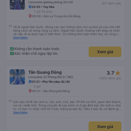
Limousine giường phòng 24 chỗ
(611 đánh giá)
22:30 • Tuy Hòa
7 giờ 30 phút
06:00 • Bến xe Trung tâm Đà Nẵng
Tôi là người Hàn Quốc. Mong các bạn thông cảm cho sự khó xử của chữ viết
bằng cách sử dụng công cụ dịch. Người Hàn Quốc thường viết blog cá nhân
về việc đi xe buýt ngủ ở Việt Nam. Có những bình luận khen hay và cũng có
những bình luận khen vất vả nên tôi đã rất lo lắng. Đó là một sự lo lắng vô
Xem thêm
ích. Rất thoải mái và thoải mái. Bên trong xe buýt sạch sẽ, tài xế rất thân
thiện. Gối và chăn nệm cũng sạch và thơm nữa. Mình đề cử bài này. 제 리뷰
를 보시게 되는 한국분들께 정보를 드리자면 저는 다낭에서 꾸이년가는 버스를 탔습
Không cần thanh toán trước
Xem giá
니다. 같은 회사라도 버스마다 퀄리티가 다른지는 모르겠는데, 제가 탄 버스는 쾌적
Xác nhận chỗ ngay lập tức
하고 좋았어요. 자리 넓찍하고 베개 이불 깨끗합니다. 뭐 경적소리야 베트남에서는
익숙해져야 하는 문화일거같구요. 기사님 친절하시구요, 버스 안에서 담배 안피시구
요. 다른 승객들도 버스안에서 담배피는 사람 없어요 휴게소에 들렀다 갈때도 저 있
는지 없는지 체크해보고 출발하시네요. 다만 키173 기준 다리를 쭉 펴지는 못해요.
뭐 전 새우자세가 편해서 불만은 없었습니다 : )
star_rate
Tân Quang Dũng
3.7
Limousine 22 Phòng Đôi G ( WC)
(3002 đánh giá)
01:31 • Phú Yên (dọc QL1A)
8 giờ
09:31 • Văn Phòng Đà Nẵng
Các bạn nữ lễ tân xinh iu. Các anh, chú, bác VP ĐH vui tính, quan tâm khách,
vui vẻ, nhiệt tình. Trong chuyến đi của mình có 2 gia đình bác lớn tuổi nc khá
to, có bạn nv nhắc nhở thì 2 bác mắng lại bạn ấy. Nếu 2 bác ấy có đánh giá
xấu thì mình ngược lại nha. Bạn ấy nhắc nhở rất đúng. 2 bác nói rất to. To
Xem thêm
đến lỗi mình ngủ còn mơ được câu chuyện các bác nói với nhau xuất hiện
trong giấc mơ của mình luôn. Nên nếu bạn ấy bị phản ánh thì đừng trừ lương
bạn ấy nha. Nếu bạn ấy bị trừ thì bảo bạn ấy liên hệ sđt của mình, mình hỗ
Xem giá
trợ ạ. Số mình đuôi 666, chuyến ĐH-NT ngày 16/1. À các bạn nữ lễ tân xinh
iu còn đổi cho mình phòng đơn sang đôi xong còn note là (một mình) yêu