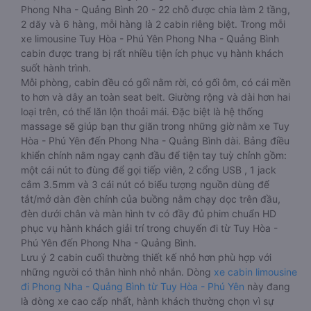
Phong Nha - Quảng Bình 20 - 22 chỗ được chia làm 2 tầng,
2 dãy và 6 hàng, mỗi hàng là 2 cabin riêng biệt. Trong mỗi
xe limousine Tuy Hòa - Phú Yên Phong Nha - Quảng Bình
cabin được trang bị rất nhiều tiện ích phục vụ hành khách
suốt hành trình.
Mỗi phòng, cabin đều có gối nằm rời, có gối ôm, có cái mền
to hơn và dây an toàn seat belt. Giường rộng và dài hơn hai
loại trên, có thể lăn lộn thoải mái. Đặc biệt là hệ thống
massage sẽ giúp bạn thư giãn trong những giờ nằm xe Tuy
Hòa - Phú Yên đến Phong Nha - Quảng Bình dài. Bảng điều
khiển chính nằm ngay cạnh đầu để tiện tay tuỳ chỉnh gồm:
một cái nút to đùng để gọi tiếp viên, 2 cổng USB , 1 jack
cắm 3.5mm và 3 cái nút có biểu tượng nguồn dùng để
tắt/mở dàn đèn chính của buồng nằm chạy dọc trên đầu,
đèn dưới chân và màn hình tv có đầy đủ phim chuẩn HD
phục vụ hành khách giải trí trong chuyến đi từ Tuy Hòa -
Phú Yên đến Phong Nha - Quảng Bình.
Lưu ý 2 cabin cuối thường thiết kế nhỏ hơn phù hợp với
những người có thân hình nhỏ nhắn. Dòng
xe cabin limousine
đi Phong Nha - Quảng Bình từ Tuy Hòa - Phú Yên
này đang
là dòng xe cao cấp nhất, hành khách thường chọn vì sự