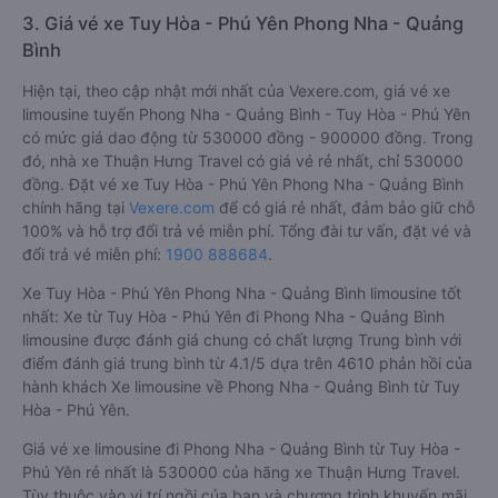
3. Giá vé xe Tuy Hòa - Phú Yên Phong Nha - Quảng
Bình
Hiện tại, theo cập nhật mới nhất của Vexere.com, giá vé xe
limousine tuyến Phong Nha - Quảng Bình - Tuy Hòa - Phú Yên
có mức giá dao động từ 530000 đồng - 900000 đồng. Trong
đó, nhà xe Thuận Hưng Travel có giá vé rẻ nhất, chỉ 530000
đồng. Đặt vé xe Tuy Hòa - Phú Yên Phong Nha - Quảng Bình
chính hãng tại
Vexere.com
để có giá rẻ nhất, đảm bảo giữ chỗ
100% và hỗ trợ đổi trả vé miễn phí. Tổng đài tư vấn, đặt vé và
đổi trả vé miễn phí:
1900 888684
.
Xe Tuy Hòa - Phú Yên Phong Nha - Quảng Bình limousine tốt
nhất: Xe từ Tuy Hòa - Phú Yên đi Phong Nha - Quảng Bình
limousine được đánh giá chung có chất lượng Trung bình với
điểm đánh giá trung bình từ 4.1/5 dựa trên 4610 phản hồi của
hành khách Xe limousine về Phong Nha - Quảng Bình từ Tuy
Hòa - Phú Yên.
Giá vé xe limousine đi Phong Nha - Quảng Bình từ Tuy Hòa -
Phú Yên rẻ nhất là 530000 của hãng xe Thuận Hưng Travel.
Tùy thuộc vào vị trí ngồi của bạn và chương trình khuyến mãi,