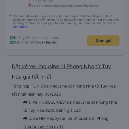
13 giờ 30 phút
03:00 • Central Backpackers Hostel Phong Nha
Tôi muốn để lại đánh giá về công ty vận chuyển. Tôi đã lo lắng vì một số
đánh giá, nhưng chuyến đi hóa ra lại rất thoải mái. Nhân viên rất chu đáo: họ
hộ tống tôi đến chỗ ngồi, giúp tôi chất hành lý, và thậm chí còn giúp tôi đóng
gói giày. Điểm trừ duy nhất là xe buýt đến sớm hơn một tiếng so với giờ khởi
Xem thêm
hành, giống như tôi, nên tôi không biết chuyện gì sẽ xảy ra nếu tôi đến đúng
giờ ghi trên vé. Nhìn chung, tôi rất hài lòng với chuyến đi và tôi rất vui vì đã
chọn công ty này.
Không cần thanh toán trước
Xem giá
Xác nhận chỗ ngay lập tức
Đặt vé xe limousine đi Phong Nha từ Tuy
Hòa giá tốt nhất
Tổng hợp TOP 3 xe limousine đi Phong Nha từ Tuy Hòa
tốt nhất hiện nay 08/2026
🚌 1. Xe HK BUSLINES: xe limousine đi Phong Nha
từ Tuy Hòa được đánh giá cao
🚌 2. Xe HM Happycar: xe limousine đi Phong
Nha từ Tuy Hòa uy tín