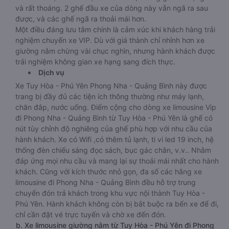
và rất thoáng. 2 ghế đầu xe của dòng này vẫn ngã ra sau
được, và các ghế ngã ra thoải mái hơn.
Một điều đáng lưu tâm chính là cảm xúc khi khách hàng trải
nghiệm chuyến xe VIP. Dù với giá thành chỉ nhỉnh hơn xe
giường nằm chừng vài chục nghìn, nhưng hành khách được
trải nghiệm không gian xe hạng sang đích thực.
Dịch vụ
Xe Tuy Hòa - Phú Yên Phong Nha - Quảng Bình này được
trang bị đầy đủ các tiện ích thông thường như máy lạnh,
chăn đắp, nước uống. Điểm cộng cho dòng xe limousine Vip
đi Phong Nha - Quảng Bình từ Tuy Hòa - Phú Yên là ghế có
nút tùy chỉnh độ nghiêng của ghế phù hợp với nhu cầu của
hành khách. Xe có Wifi ,có thêm tủ lạnh, ti vi led 19 inch, hệ
thống đèn chiếu sáng đọc sách, bục gác chân, v.v.. Nhằm
đáp ứng mọi nhu cầu và mang lại sự thoải mái nhất cho hành
khách. Cũng với kích thước nhỏ gọn, đa số các hãng xe
limousine đi Phong Nha - Quảng Bình đều hỗ trợ trung
chuyển đón trả khách trong khu vực nội thành Tuy Hòa -
Phú Yên. Hành khách không còn bị bắt buộc ra bến xe để đi,
chỉ cần đặt vé trực tuyến và chờ xe đến đón.
b. Xe limousine giường nằm từ Tuy Hòa - Phú Yên đi Phong