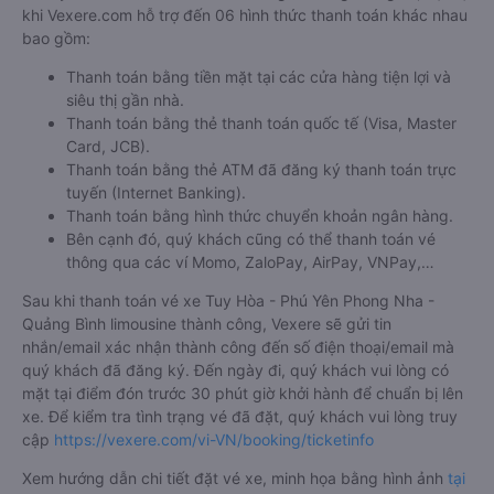
khi Vexere.com hỗ trợ đến 06 hình thức thanh toán khác nhau
bao gồm:
Thanh toán bằng tiền mặt tại các cửa hàng tiện lợi và
siêu thị gần nhà.
Thanh toán bằng thẻ thanh toán quốc tế (Visa, Master
Card, JCB).
Thanh toán bằng thẻ ATM đã đăng ký thanh toán trực
tuyến (Internet Banking).
Thanh toán bằng hình thức chuyển khoản ngân hàng.
Bên cạnh đó, quý khách cũng có thể thanh toán vé
thông qua các ví Momo, ZaloPay, AirPay, VNPay,…
Sau khi thanh toán vé xe Tuy Hòa - Phú Yên Phong Nha -
Quảng Bình limousine thành công, Vexere sẽ gửi tin
nhắn/email xác nhận thành công đến số điện thoại/email mà
quý khách đã đăng ký. Đến ngày đi, quý khách vui lòng có
mặt tại điểm đón trước 30 phút giờ khởi hành để chuẩn bị lên
xe. Để kiểm tra tình trạng vé đã đặt, quý khách vui lòng truy
cập
https://vexere.com/vi-VN/booking/ticketinfo
Xem hướng dẫn chi tiết đặt vé xe, minh họa bằng hình ảnh
tại