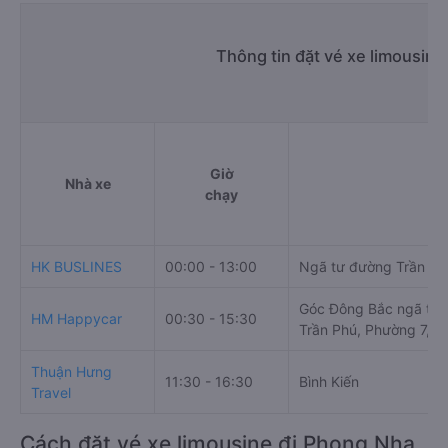
Thông tin đặt vé xe limousin
Giờ
Nhà xe
Đi
chạy
HK BUSLINES
00:00 - 13:00
Ngã tư đường Trần P
Góc Đông Bắc ngã tư
HM Happycar
00:30 - 15:30
Trần Phú, Phường 7, T
Thuận Hưng
11:30 - 16:30
Bình Kiến
Travel
Cách đặt vé xe limousine đi Phong Nha