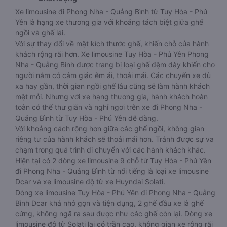
Xe limousine đi Phong Nha - Quảng Bình từ Tuy Hòa - Phú
Yên là hạng xe thương gia với khoảng tách biệt giữa ghế
ngồi và ghế lái.
Với sự thay đổi về mặt kích thước ghế, khiến chỗ của hành
khách rộng rãi hơn. Xe limousine Tuy Hòa - Phú Yên Phong
Nha - Quảng Bình được trang bị loại ghế đệm dày khiến cho
người nằm có cảm giác êm ái, thoải mái. Các chuyến xe dù
xa hay gần, thời gian ngồi ghế lâu cũng sẽ làm hành khách
mệt mỏi. Nhưng với xe hạng thương gia, hành khách hoàn
toàn có thể thư giãn và nghỉ ngơi trên xe đi Phong Nha -
Quảng Bình từ Tuy Hòa - Phú Yên dễ dàng.
Với khoảng cách rộng hơn giữa các ghế ngồi, không gian
riêng tư của hành khách sẽ thoải mái hơn. Tránh được sự va
chạm trong quá trình di chuyển với các hành khách khác.
Hiện tại có 2 dòng xe limousine 9 chỗ từ Tuy Hòa - Phú Yên
đi Phong Nha - Quảng Bình từ nổi tiếng là loại xe limousine
Dcar và xe limousine độ từ xe Huyndai Solati.
Dòng xe limousine Tuy Hòa - Phú Yên đi Phong Nha - Quảng
Bình Dcar khá nhỏ gọn và tiện dụng, 2 ghế đầu xe là ghế
cứng, không ngã ra sau được như các ghế còn lại. Dòng xe
limousine độ từ Solati lại có trần cao, không gian xe rộng rãi