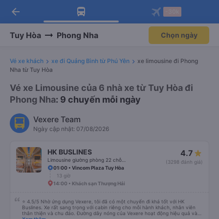
arrow_back
Tải app Vexere ngay!
Tải app Vexere
-30k
Mở app
Mở app
Nhận ưu đãi thành viên độc
-30k/ghế khi đặt vé máy bay qua
quyền
app
Tuy Hòa
Phong Nha
Chọn ngày
Vé xe khách
xe đi Quảng Bình từ Phú Yên
xe limousine đi Phong
Nha từ Tuy Hòa
Vé xe Limousine của 6 nhà xe từ Tuy Hòa đi
Phong Nha
: 9 chuyến mỗi ngày
Vexere Team
Ngày cập nhật: 07/08/2026
HK BUSLINES
4.7
Limousine giường phòng 22 chỗ (WC)
(3298 đánh giá)
01:00 • Vincom Plaza Tuy Hòa
13 giờ
14:00 • Khách sạn Thượng Hải
⭐ 4.5/5 Nhờ ứng dụng Vexere, tôi đã có một chuyến đi khá tốt với HK
Buslines. Xe rất sang trọng với cabin riêng cho mỗi hành khách, nhân viên
thân thiện và chu đáo. Đường dây nóng của Vexere hoạt động hiệu quả và