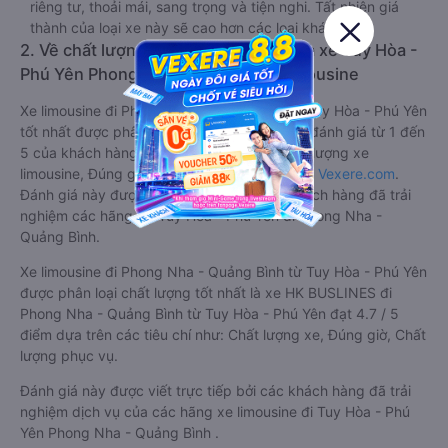
riêng tư, thoải mái, sang trọng và tiện nghi. Tất nhiên giá
thành của loại xe này sẽ cao hơn các loại khác.
2. Về chất lượng, review, đánh giá nhà xe Tuy Hòa -
Phú Yên Phong Nha - Quảng Bình limousine
Xe limousine đi Phong Nha - Quảng Bình từ Tuy Hòa - Phú Yên
tốt nhất được phân loại chất lượng dựa trên đánh giá từ 1 đến
5 của khách hàng với các tiêu chí như: Chất lượng xe
limousine, Đúng giờ, Chất lượng phục vụ trên
Vexere.com
.
Đánh giá này được viết trực tiếp bởi các khách hàng đã trải
nghiệm các hãng Xe Tuy Hòa - Phú Yên đi Phong Nha -
Quảng Bình.
Xe limousine đi Phong Nha - Quảng Bình từ Tuy Hòa - Phú Yên
được phân loại chất lượng tốt nhất là xe HK BUSLINES đi
Phong Nha - Quảng Bình từ Tuy Hòa - Phú Yên đạt 4.7 / 5
điểm dựa trên các tiêu chí như: Chất lượng xe, Đúng giờ, Chất
lượng phục vụ.
Đánh giá này được viết trực tiếp bởi các khách hàng đã trải
nghiệm dịch vụ của các hãng xe limousine đi Tuy Hòa - Phú
Yên Phong Nha - Quảng Bình .