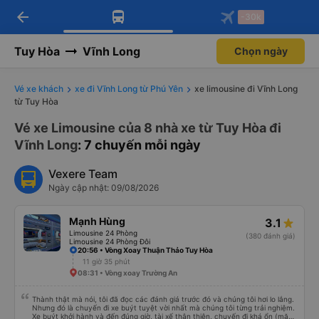
arrow_back
Tải app Vexere ngay!
Tải app Vexere
-30k
Mở app
Mở app
Nhận ưu đãi thành viên độc
-30k/ghế khi đặt vé máy bay qua
quyền
app
Tuy Hòa
Vĩnh Long
Chọn ngày
Vé xe khách
xe đi Vĩnh Long từ Phú Yên
xe limousine đi Vĩnh Long
từ Tuy Hòa
Vé xe Limousine của 8 nhà xe từ Tuy Hòa đi
Vĩnh Long
: 7 chuyến mỗi ngày
Vexere Team
Ngày cập nhật: 09/08/2026
Mạnh Hùng
3.1
Limousine 24 Phòng
(380 đánh giá)
Limousine 24 Phòng Đôi
20:56 • Vòng Xoay Thuận Thảo Tuy Hòa
11 giờ 35 phút
08:31 • Vòng xoay Trường An
Thành thật mà nói, tôi đã đọc các đánh giá trước đó và chúng tôi hơi lo lắng.
Nhưng đó là chuyến đi xe buýt tuyệt vời nhất mà chúng tôi từng trải nghiệm.
Xe buýt khởi hành và đến đúng giờ, tài xế thân thiện, chuyến đi khá ổn (mặc