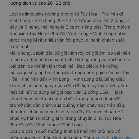
lượng dịch vụ cao 20 -22 chỗ
Loại xe limousine giường phòng từ Tuy Hòa - Phú Yên đi
Vĩnh Long - Vĩnh Long 20 - 22 chỗ được chia làm 2 tầng, 2
dãy và 6 hàng, mỗi hàng là 2 cabin riêng biệt. Trong mỗi xe
limousine Tuy Hòa - Phú Yên Vĩnh Long - Vĩnh Long cabin
được trang bị rất nhiều tiện ích phục vụ hành khách suốt
hành trình.
Mỗi phòng, cabin đều có gối nằm rời, có gối ôm, có cái mền
to hơn và dây an toàn seat belt. Giường rộng và dài hơn hai
loại trên, có thể lăn lộn thoải mái. Đặc biệt là hệ thống
massage sẽ giúp bạn thư giãn trong những giờ nằm xe Tuy
Hòa - Phú Yên đến Vĩnh Long - Vĩnh Long dài. Bảng điều
khiển chính nằm ngay cạnh đầu để tiện tay tuỳ chỉnh gồm:
một cái nút to đùng để gọi tiếp viên, 2 cổng USB , 1 jack
cắm 3.5mm và 3 cái nút có biểu tượng nguồn dùng để
tắt/mở dàn đèn chính của buồng nằm chạy dọc trên đầu,
đèn dưới chân và màn hình tv có đầy đủ phim chuẩn HD
phục vụ hành khách giải trí trong chuyến đi từ Tuy Hòa -
Phú Yên đến Vĩnh Long - Vĩnh Long.
Lưu ý 2 cabin cuối thường thiết kế nhỏ hơn phù hợp với
những người có thân hình nhỏ nhắn. Dòng
xe cabin limousine