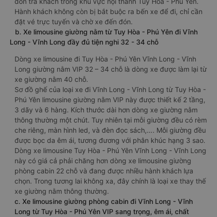
đón trả khách trong khu vực nội thành Tuy Hòa - Phú Yên.
Hành khách không còn bị bắt buộc ra bến xe để đi, chỉ cần
đặt vé trực tuyến và chờ xe đến đón.
b. Xe limousine giường nằm từ Tuy Hòa - Phú Yên đi Vĩnh
Long - Vĩnh Long đầy đủ tiện nghi 32 - 34 chỗ
Dòng xe limousine đi Tuy Hòa - Phú Yên Vĩnh Long - Vĩnh
Long giường nằm VIP 32 – 34 chỗ là dòng xe được làm lại từ
xe giường nằm 40 chỗ.
Sơ đồ ghế của loại xe đi Vĩnh Long - Vĩnh Long từ Tuy Hòa -
Phú Yên limousine giường nằm VIP này được thiết kế 2 tầng,
3 dãy và 6 hàng. Kích thước dài hơn dòng xe giường nằm
thông thường một chút. Tuy nhiên tại mỗi giường đều có rèm
che riêng, màn hình led, và đèn đọc sách,…. Mỗi giường đều
được bọc da êm ái, tương đương với phân khúc hạng 3 sao.
Dòng xe limousine Tuy Hòa - Phú Yên Vĩnh Long - Vĩnh Long
này có giá cả phải chăng hơn dòng xe limousine giường
phòng cabin 22 chỗ và đang được nhiều hành khách lựa
chọn. Trong tương lai không xa, đây chính là loại xe thay thế
xe giường nằm thông thường.
c. Xe limousine giường phòng cabin đi Vĩnh Long - Vĩnh
Long từ Tuy Hòa - Phú Yên VIP sang trọng, êm ái, chất