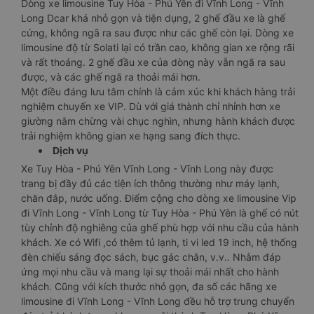
Dòng xe limousine Tuy Hòa - Phú Yên đi Vĩnh Long - Vĩnh
Long Dcar khá nhỏ gọn và tiện dụng, 2 ghế đầu xe là ghế
cứng, không ngã ra sau được như các ghế còn lại. Dòng xe
limousine độ từ Solati lại có trần cao, không gian xe rộng rãi
và rất thoáng. 2 ghế đầu xe của dòng này vẫn ngã ra sau
được, và các ghế ngã ra thoải mái hơn.
Một điều đáng lưu tâm chính là cảm xúc khi khách hàng trải
nghiệm chuyến xe VIP. Dù với giá thành chỉ nhỉnh hơn xe
giường nằm chừng vài chục nghìn, nhưng hành khách được
trải nghiệm không gian xe hạng sang đích thực.
Dịch vụ
Xe Tuy Hòa - Phú Yên Vĩnh Long - Vĩnh Long này được
trang bị đầy đủ các tiện ích thông thường như máy lạnh,
chăn đắp, nước uống. Điểm cộng cho dòng xe limousine Vip
đi Vĩnh Long - Vĩnh Long từ Tuy Hòa - Phú Yên là ghế có nút
tùy chỉnh độ nghiêng của ghế phù hợp với nhu cầu của hành
khách. Xe có Wifi ,có thêm tủ lạnh, ti vi led 19 inch, hệ thống
đèn chiếu sáng đọc sách, bục gác chân, v.v.. Nhằm đáp
ứng mọi nhu cầu và mang lại sự thoải mái nhất cho hành
khách. Cũng với kích thước nhỏ gọn, đa số các hãng xe
limousine đi Vĩnh Long - Vĩnh Long đều hỗ trợ trung chuyển