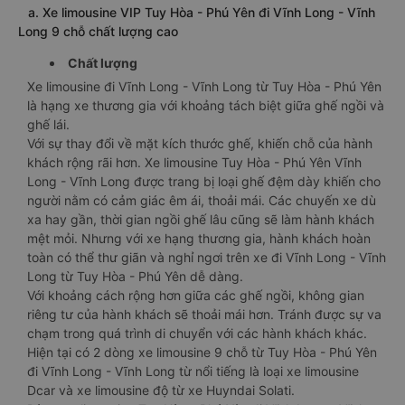
a. Xe limousine VIP Tuy Hòa - Phú Yên đi Vĩnh Long - Vĩnh
Long 9 chỗ chất lượng cao
Chất lượng
Xe limousine đi Vĩnh Long - Vĩnh Long từ Tuy Hòa - Phú Yên
là hạng xe thương gia với khoảng tách biệt giữa ghế ngồi và
ghế lái.
Với sự thay đổi về mặt kích thước ghế, khiến chỗ của hành
khách rộng rãi hơn. Xe limousine Tuy Hòa - Phú Yên Vĩnh
Long - Vĩnh Long được trang bị loại ghế đệm dày khiến cho
người nằm có cảm giác êm ái, thoải mái. Các chuyến xe dù
xa hay gần, thời gian ngồi ghế lâu cũng sẽ làm hành khách
mệt mỏi. Nhưng với xe hạng thương gia, hành khách hoàn
toàn có thể thư giãn và nghỉ ngơi trên xe đi Vĩnh Long - Vĩnh
Long từ Tuy Hòa - Phú Yên dễ dàng.
Với khoảng cách rộng hơn giữa các ghế ngồi, không gian
riêng tư của hành khách sẽ thoải mái hơn. Tránh được sự va
chạm trong quá trình di chuyển với các hành khách khác.
Hiện tại có 2 dòng xe limousine 9 chỗ từ Tuy Hòa - Phú Yên
đi Vĩnh Long - Vĩnh Long từ nổi tiếng là loại xe limousine
Dcar và xe limousine độ từ xe Huyndai Solati.