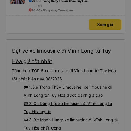
20:00 • Vòng Xoay Thuận Thảo Tuy Hòa
vẫn là một trong những lựa chọn xe buýt giường nằm thoải mái nhất trên
14 giờ
tuyến đường này. Tôi thực sự hy vọng rằng trong tương lai các tài xế sẽ
dừng xe thường xuyên theo lịch trình, đặc biệt là vì tôi dự định sẽ đi tuyến
10:00 • Vòng xoay Trường An
đường này một lần nữa vào tuần tới.
Xem giá
Đặt vé xe limousine đi Vĩnh Long từ Tuy
Hòa giá tốt nhất
Tổng hợp TOP 5 xe limousine đi Vĩnh Long từ Tuy Hòa
tốt nhất hiện nay 08/2026
🚌 1. Xe Trọng Thủy Limousine: xe limousine đi
Vĩnh Long từ Tuy Hòa được đánh giá cao
🚌 2. Xe Dũng Lệ: xe limousine đi Vĩnh Long từ
Tuy Hòa uy tín
🚌 3. Xe Mạnh Hùng: xe limousine đi Vĩnh Long từ
Tuy Hòa chất lượng