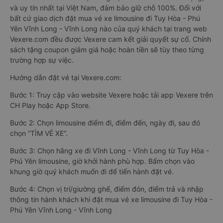
và uy tín nhất tại Việt Nam, đảm bảo giữ chỗ 100%. Đối với
bất cứ giao dịch đặt mua vé xe limousine đi Tuy Hòa - Phú
Yên Vĩnh Long - Vĩnh Long nào của quý khách tại trang web
Vexere.com đều được Vexere cam kết giải quyết sự cố. Chính
sách tặng coupon giảm giá hoặc hoàn tiền sẽ tùy theo từng
trường hợp sự việc.
Hướng dẫn đặt vé tại Vexere.com:
Bước 1: Truy cập vào website Vexere hoặc tải app Vexere trên
CH Play hoặc App Store.
Bước 2: Chọn limousine điểm đi, điểm đến, ngày đi, sau đó
chọn “TÌM VÉ XE”.
Bước 3: Chọn hãng xe đi Vĩnh Long - Vĩnh Long từ Tuy Hòa -
Phú Yên limousine, giờ khởi hành phù hợp. Bấm chọn vào
khung giờ quý khách muốn đi để tiến hành đặt vé.
Bước 4: Chọn vị trí/giường ghế, điểm đón, điểm trả và nhập
thông tin hành khách khi đặt mua vé xe limousine đi Tuy Hòa -
Phú Yên Vĩnh Long - Vĩnh Long