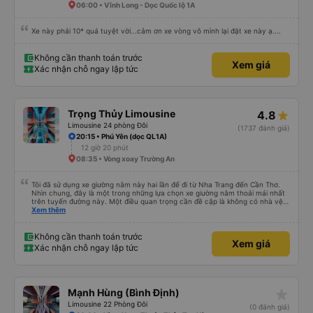
06:00 • Vĩnh Long - Dọc Quốc lộ 1A
Xe này phải 10* quá tuyệt vời...cảm ơn xe vòng vô mình lại đặt xe này ạ....
Không cần thanh toán trước
Xem giá
Xác nhận chỗ ngay lập tức
Trọng Thủy Limousine
4.8
Limousine 24 phòng Đôi
(1737 đánh giá)
20:15 • Phú Yên (dọc QL1A)
12 giờ 20 phút
08:35 • Vòng xoay Trường An
Tôi đã sử dụng xe giường nằm này hai lần để đi từ Nha Trang đến Cần Thơ.
Nhìn chung, đây là một trong những lựa chọn xe giường nằm thoải mái nhất
trên tuyến đường này. Một điều quan trọng cần đề cập là không có nhà vệ
sinh trên xe, điều này có thể gây khó chịu trên một hành trình dài xuyên
Xem thêm
đêm. Tuy nhiên, khi có các điểm dừng thường xuyên, chuyến đi vẫn khá
thoải mái. Chuyến đi gần đây nhất của tôi (hôm qua) rất tốt. Mặc dù xe bị
chậm khoảng một tiếng, nhưng công ty đã thông báo trước cho tôi, nên tôi
Không cần thanh toán trước
Xem giá
không gặp vấn đề gì. Xe khá thoải mái, có chăn và hai gối, và các tài xế lịch
Xác nhận chỗ ngay lập tức
sự và thân thiện. Có các điểm dừng nghỉ vào khoảng 4:00 sáng và 9:00
sáng, giúp chuyến đi thoải mái hơn nhiều. Tại điểm dừng cuối cùng, họ thậm
chí còn cung cấp bàn chải đánh răng, đó là một cử chỉ rất chu đáo. Trong
chuyến đi trước của tôi vào tuần trước, không có điểm dừng nghỉ đêm nào
cho đến khoảng 8:00 sáng, điều này khá khó chịu. Có vẻ như lịch trình phụ
star_rate
Mạnh Hùng (Bình Định)
thuộc vào tài xế, và tôi thực sự hy vọng các điểm dừng sẽ được bố trí đều
đặn hơn trong tương lai. Nhìn chung, tôi hài lòng và sẽ tiếp tục sử dụng dịch
Limousine 22 Phòng Đôi
(0 đánh giá)
vụ xe buýt giường nằm của công ty này cho các chuyến công tác, vì đây