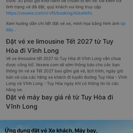
trước 30 phút giờ khởi hành để chuẩn bị lên xe. Để kiểm tra
tình trạng vé đã đặt, quý khách vui lòng truy cập
https://vexere.com/vi-VN/booking/ticketinfo
Xem hướng dẫn chi tiết đặt vé xe, minh họa bằng hình ảnh
tại
đây
.
Đặt vé xe limousine Tết 2027 từ Tuy
Hòa đi Vĩnh Long
Vé xe limousine tết 2027 từ Tuy Hòa đi Vĩnh Long vẫn chưa
được công bố. Vexere.com sẽ sớm thông báo cho các bạn
thông tin vé xe Tết 2027 bao gồm giá vé, lịch trình, ngày giờ
bán vé của các hãng xe khách đi tuyến đường Tuy Hòa - Vĩnh
Long và Vĩnh Long - Tuy Hòa ngay khi có thông tin từ các
hãng xe.
Đặt vé máy bay giá rẻ từ Tuy Hòa đi
Vĩnh Long
Ứng dụng đặt vé Xe khách, Máy bay,