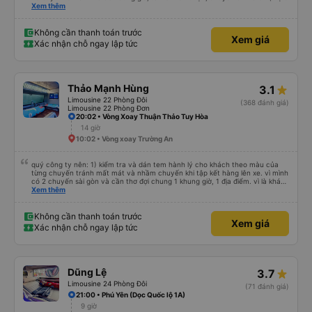
dù vẫn hơi xóc, nhưng đó là đặc trưng của Việt Nam ^^), và chỗ ngồi thoải
Xem thêm
mái. Chúng tôi thực sự rất hài lòng.
Không cần thanh toán trước
Xem giá
Xác nhận chỗ ngay lập tức
Thảo Mạnh Hùng
3.1
Limousine 22 Phòng Đôi
(368 đánh giá)
Limousine 22 Phòng Đơn
20:02 • Vòng Xoay Thuận Thảo Tuy Hòa
14 giờ
10:02 • Vòng xoay Trường An
quý công ty nên: 1) kiểm tra và dán tem hành lý cho khách theo màu của
từng chuyến tránh mất mát và nhầm chuyến khi tập kết hàng lên xe. vì mình
có 2 chuyến sài gòn và cần thơ đợi chung 1 khung giờ, 1 địa điểm. vì là khách
thân thiết của quý công ty nên rất hài lòng và tin tưởng. tuy nhiên rất mong
Xem thêm
muốn đội ngũ nhân viên anh chị em nhà xe cùng nhau cải thiện ngày một
phát triển. 2) đồng nhất về cách giao tiếp và CSKH nhẹ nhàng, chu đáo nữa
thì chắc chắn quy công ty là nhà xe được yêu thích và lựa chọn số 1 quy
Không cần thanh toán trước
Xem giá
nhơn. rất cảm ơn quý anh chị em cty cũng như chị Thảo đã lắng nghe và
Xác nhận chỗ ngay lập tức
tiếp nhận. " khách hàng thân thiết nhiều năm của nhà xe từ thời sinh viên"
Dũng Lệ
3.7
Limousine 24 Phòng Đôi
(71 đánh giá)
21:00 • Phú Yên (Dọc Quốc lộ 1A)
9 giờ