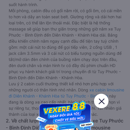
suốt hành trình.
Mỗi phòng, cabin đều có gối nằm rời, có gối ôm, có cái mền
to hơn và dây an toàn seat belt. Giường rộng và dài hơn hai
loại trên, có thể lăn lộn thoải mái. Đặc biệt là hệ thống
massage sẽ giúp bạn thư giãn trong những giờ nằm xe Tuy
Phước - Bình Định đến Diên Khánh - Khánh Hòa dài. Bảng
điều khiển chính nằm ngay cạnh đầu để tiện tay tuỳ chỉnh
gồm: một cái nút to đùng để gọi tiếp viên, 2 cổng USB , 1
jack cắm 3.5mm và 3 cái nút có biểu tượng nguồn dùng để
tắt/mở dàn đèn chính của buồng nằm chạy dọc trên đầu,
đèn dưới chân và màn hình tv có đầy đủ phim chuẩn HD
phục vụ hành khách giải trí trong chuyến đi từ Tuy Phước -
Bình Định đến Diên Khánh - Khánh Hòa.
Lưu ý 2 cabin cuối thường thiết kế nhỏ hơn phù hợp với
những người có thân hình nhỏ nhắn. Dòng
xe cabin limousine
đi Diên Khánh - Khánh Hòa từ Tuy Phước - Bình Định
này
đang là dòng xe cao cấp nhất, hành khách thường chọn vì
sự riêng tư, thoải mái, sang trọng và tiện nghi. Tất nhiên giá
thành của loại xe này sẽ cao hơn các loại khác.
2. Về chất lượng, review, đánh giá nhà xe Tuy Phước
- Bình Định Diên Khánh - Khánh Hòa limousine