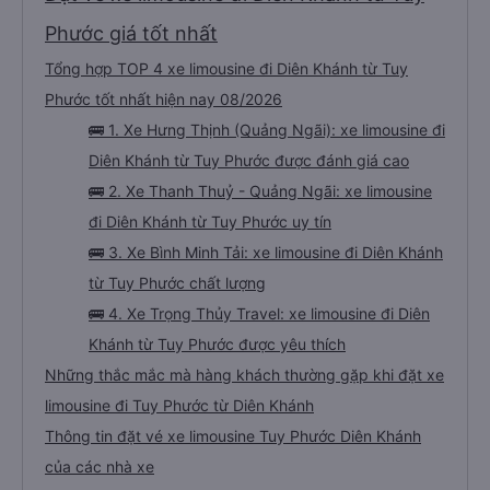
ái, thơm tho nhé, rộng rãi nữa. Wifi xài ok, mình chỉ lướt fb, mess này nọ thôi,
ko có xem youtube nên ko biết có mạnh hay ko, mấy cái kia mình thấy xài
ổn. Mấy chỗ dừng xe để đi vệ sinh mình thấy ổn, cũng sạch sẽ, dép nhà xe
Phước giá tốt nhất
chuẩn bị mình thấy cũng sạch sẽ luôn, mới lắm, xuống xe có lơ xe đứng sẵn
phát khăn ướt cho mình, lần nào dừng đi wc cũng đều có phát khăn ướt nhé
Tổng hợp TOP 4 xe limousine đi Diên Khánh từ Tuy
(10 điểm), sáng sớm thì có phát thêm bàn chải kem đánh răng dùng 1 lần. À
trên xe có sẵn 2 chai nước suối 500ml nữa. Chuyến xe yên lặng, tài xế ko hút
thuốc, ko chửi thề, ko to tiếng là mình thấy tuyệt vời rồi. À xe đến bến xe lúc
Phước tốt nhất hiện nay 08/2026
7h30, sớm hơn dự kiến trên web 1 tiếng nhé. Xe có trung chuyển nội thành
Quảng Ngãi nữa, tới bến mấy anh bên nhà xe sẽ hỏi mình về đâu để trung
🚌 1. Xe Hưng Thịnh (Quảng Ngãi): xe limousine đi
chuyển á, k thì mình chủ động đăng ký cũng đc. Xe mới, sạch sẽ, thơm tho,
thích lắm. Trên xe còn treo nhiều gấu bông dễ thương lắm 😁
Diên Khánh từ Tuy Phước được đánh giá cao
🚌 2. Xe Thanh Thuỷ - Quảng Ngãi: xe limousine
đi Diên Khánh từ Tuy Phước uy tín
🚌 3. Xe Bình Minh Tải: xe limousine đi Diên Khánh
từ Tuy Phước chất lượng
🚌 4. Xe Trọng Thủy Travel: xe limousine đi Diên
Khánh từ Tuy Phước được yêu thích
Những thắc mắc mà hàng khách thường gặp khi đặt xe
limousine đi Tuy Phước từ Diên Khánh
Thông tin đặt vé xe limousine Tuy Phước Diên Khánh
của các nhà xe