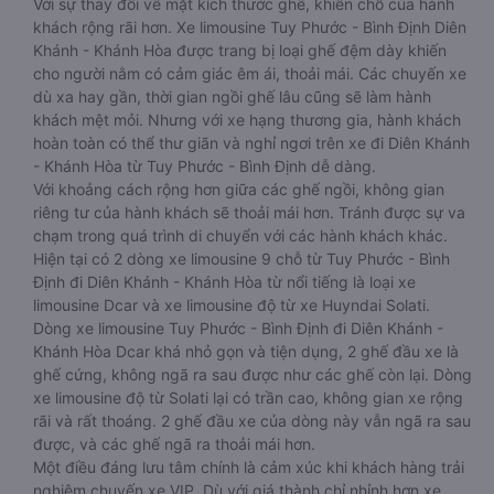
Với sự thay đổi về mặt kích thước ghế, khiến chỗ của hành
khách rộng rãi hơn. Xe limousine Tuy Phước - Bình Định Diên
Khánh - Khánh Hòa được trang bị loại ghế đệm dày khiến
cho người nằm có cảm giác êm ái, thoải mái. Các chuyến xe
dù xa hay gần, thời gian ngồi ghế lâu cũng sẽ làm hành
khách mệt mỏi. Nhưng với xe hạng thương gia, hành khách
hoàn toàn có thể thư giãn và nghỉ ngơi trên xe đi Diên Khánh
- Khánh Hòa từ Tuy Phước - Bình Định dễ dàng.
Với khoảng cách rộng hơn giữa các ghế ngồi, không gian
riêng tư của hành khách sẽ thoải mái hơn. Tránh được sự va
chạm trong quá trình di chuyển với các hành khách khác.
Hiện tại có 2 dòng xe limousine 9 chỗ từ Tuy Phước - Bình
Định đi Diên Khánh - Khánh Hòa từ nổi tiếng là loại xe
limousine Dcar và xe limousine độ từ xe Huyndai Solati.
Dòng xe limousine Tuy Phước - Bình Định đi Diên Khánh -
Khánh Hòa Dcar khá nhỏ gọn và tiện dụng, 2 ghế đầu xe là
ghế cứng, không ngã ra sau được như các ghế còn lại. Dòng
xe limousine độ từ Solati lại có trần cao, không gian xe rộng
rãi và rất thoáng. 2 ghế đầu xe của dòng này vẫn ngã ra sau
được, và các ghế ngã ra thoải mái hơn.
Một điều đáng lưu tâm chính là cảm xúc khi khách hàng trải
nghiệm chuyến xe VIP. Dù với giá thành chỉ nhỉnh hơn xe