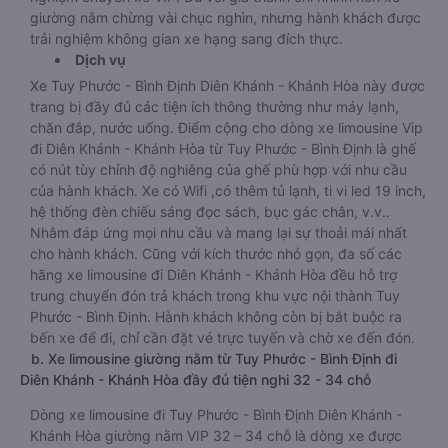
giường nằm chừng vài chục nghìn, nhưng hành khách được
trải nghiệm không gian xe hạng sang đích thực.
Dịch vụ
Xe Tuy Phước - Bình Định Diên Khánh - Khánh Hòa này được
trang bị đầy đủ các tiện ích thông thường như máy lạnh,
chăn đắp, nước uống. Điểm cộng cho dòng xe limousine Vip
đi Diên Khánh - Khánh Hòa từ Tuy Phước - Bình Định là ghế
có nút tùy chỉnh độ nghiêng của ghế phù hợp với nhu cầu
của hành khách. Xe có Wifi ,có thêm tủ lạnh, ti vi led 19 inch,
hệ thống đèn chiếu sáng đọc sách, bục gác chân, v.v..
Nhằm đáp ứng mọi nhu cầu và mang lại sự thoải mái nhất
cho hành khách. Cũng với kích thước nhỏ gọn, đa số các
hãng xe limousine đi Diên Khánh - Khánh Hòa đều hỗ trợ
trung chuyển đón trả khách trong khu vực nội thành Tuy
Phước - Bình Định. Hành khách không còn bị bắt buộc ra
bến xe để đi, chỉ cần đặt vé trực tuyến và chờ xe đến đón.
b. Xe limousine giường nằm từ Tuy Phước - Bình Định đi
Diên Khánh - Khánh Hòa đầy đủ tiện nghi 32 - 34 chỗ
Dòng xe limousine đi Tuy Phước - Bình Định Diên Khánh -
Khánh Hòa giường nằm VIP 32 – 34 chỗ là dòng xe được