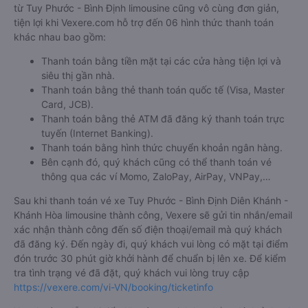
từ Tuy Phước - Bình Định limousine cũng vô cùng đơn giản,
tiện lợi khi Vexere.com hỗ trợ đến 06 hình thức thanh toán
khác nhau bao gồm:
Thanh toán bằng tiền mặt tại các cửa hàng tiện lợi và
siêu thị gần nhà.
Thanh toán bằng thẻ thanh toán quốc tế (Visa, Master
Card, JCB).
Thanh toán bằng thẻ ATM đã đăng ký thanh toán trực
tuyến (Internet Banking).
Thanh toán bằng hình thức chuyển khoản ngân hàng.
Bên cạnh đó, quý khách cũng có thể thanh toán vé
thông qua các ví Momo, ZaloPay, AirPay, VNPay,…
Sau khi thanh toán vé xe Tuy Phước - Bình Định Diên Khánh -
Khánh Hòa limousine thành công, Vexere sẽ gửi tin nhắn/email
xác nhận thành công đến số điện thoại/email mà quý khách
đã đăng ký. Đến ngày đi, quý khách vui lòng có mặt tại điểm
đón trước 30 phút giờ khởi hành để chuẩn bị lên xe. Để kiểm
tra tình trạng vé đã đặt, quý khách vui lòng truy cập
https://vexere.com/vi-VN/booking/ticketinfo