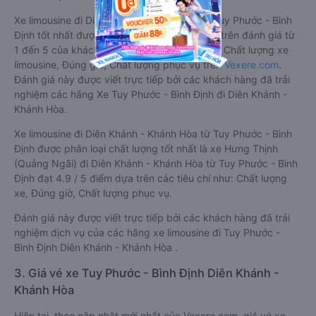
Xe limousine đi Diên Khánh - Khánh Hòa từ Tuy Phước - Bình
Định tốt nhất được phân loại chất lượng dựa trên đánh giá từ
1 đến 5 của khách hàng với các tiêu chí như: Chất lượng xe
limousine, Đúng giờ, Chất lượng phục vụ trên
Vexere.com
.
Đánh giá này được viết trực tiếp bởi các khách hàng đã trải
nghiệm các hãng Xe Tuy Phước - Bình Định đi Diên Khánh -
Khánh Hòa.
Xe limousine đi Diên Khánh - Khánh Hòa từ Tuy Phước - Bình
Định được phân loại chất lượng tốt nhất là xe Hưng Thịnh
(Quảng Ngãi) đi Diên Khánh - Khánh Hòa từ Tuy Phước - Bình
Định đạt 4.9 / 5 điểm dựa trên các tiêu chí như: Chất lượng
xe, Đúng giờ, Chất lượng phục vụ.
Đánh giá này được viết trực tiếp bởi các khách hàng đã trải
nghiệm dịch vụ của các hãng xe limousine đi Tuy Phước -
Bình Định Diên Khánh - Khánh Hòa .
3. Giá vé xe Tuy Phước - Bình Định Diên Khánh -
Khánh Hòa
Hiện tại, theo cập nhật mới nhất của Vexere.com, giá vé xe