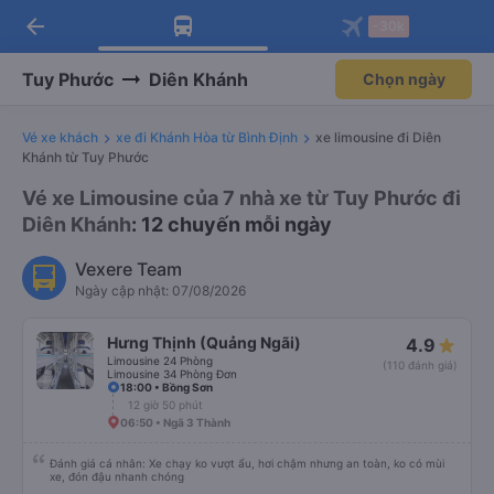
arrow_back
Tải app Vexere ngay!
Tải app Vexere
-30k
Mở app
Mở app
Nhận ưu đãi thành viên độc
-30k/ghế khi đặt vé máy bay qua
quyền
app
Tuy Phước
Diên Khánh
Chọn ngày
Vé xe khách
xe đi Khánh Hòa từ Bình Định
xe limousine đi Diên
Khánh từ Tuy Phước
Vé xe Limousine của 7 nhà xe từ Tuy Phước đi
Diên Khánh
: 12 chuyến mỗi ngày
Vexere Team
Ngày cập nhật: 07/08/2026
Hưng Thịnh (Quảng Ngãi)
4.9
Limousine 24 Phòng
(110 đánh giá)
Limousine 34 Phòng Đơn
18:00 • Bồng Sơn
12 giờ 50 phút
06:50 • Ngã 3 Thành
Đánh giá cá nhân: Xe chạy ko vượt ẩu, hơi chậm nhưng an toàn, ko có mùi
xe, đón đậu nhanh chóng