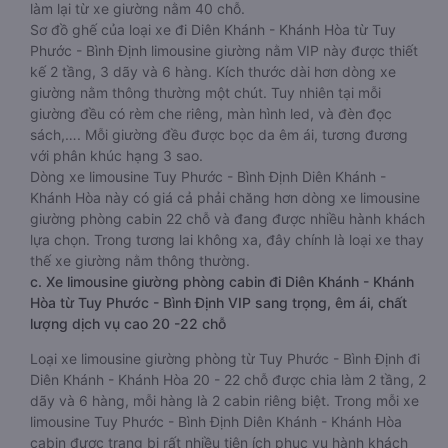
làm lại từ xe giường nằm 40 chỗ.
Sơ đồ ghế của loại xe đi Diên Khánh - Khánh Hòa từ Tuy
Phước - Bình Định limousine giường nằm VIP này được thiết
kế 2 tầng, 3 dãy và 6 hàng. Kích thước dài hơn dòng xe
giường nằm thông thường một chút. Tuy nhiên tại mỗi
giường đều có rèm che riêng, màn hình led, và đèn đọc
sách,…. Mỗi giường đều được bọc da êm ái, tương đương
với phân khúc hạng 3 sao.
Dòng xe limousine Tuy Phước - Bình Định Diên Khánh -
Khánh Hòa này có giá cả phải chăng hơn dòng xe limousine
giường phòng cabin 22 chỗ và đang được nhiều hành khách
lựa chọn. Trong tương lai không xa, đây chính là loại xe thay
thế xe giường nằm thông thường.
c. Xe limousine giường phòng cabin đi Diên Khánh - Khánh
Hòa từ Tuy Phước - Bình Định VIP sang trọng, êm ái, chất
lượng dịch vụ cao 20 -22 chỗ
Loại xe limousine giường phòng từ Tuy Phước - Bình Định đi
Diên Khánh - Khánh Hòa 20 - 22 chỗ được chia làm 2 tầng, 2
dãy và 6 hàng, mỗi hàng là 2 cabin riêng biệt. Trong mỗi xe
limousine Tuy Phước - Bình Định Diên Khánh - Khánh Hòa
cabin được trang bị rất nhiều tiện ích phục vụ hành khách