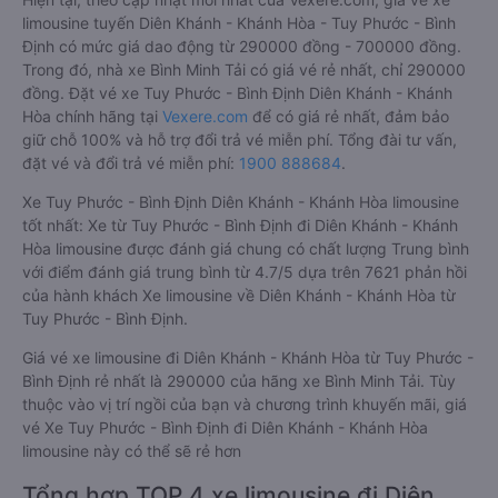
limousine tuyến Diên Khánh - Khánh Hòa - Tuy Phước - Bình
Định có mức giá dao động từ 290000 đồng - 700000 đồng.
Trong đó, nhà xe Bình Minh Tải có giá vé rẻ nhất, chỉ 290000
đồng. Đặt vé xe Tuy Phước - Bình Định Diên Khánh - Khánh
Hòa chính hãng tại
Vexere.com
để có giá rẻ nhất, đảm bảo
giữ chỗ 100% và hỗ trợ đổi trả vé miễn phí. Tổng đài tư vấn,
đặt vé và đổi trả vé miễn phí:
1900 888684
.
Xe Tuy Phước - Bình Định Diên Khánh - Khánh Hòa limousine
tốt nhất: Xe từ Tuy Phước - Bình Định đi Diên Khánh - Khánh
Hòa limousine được đánh giá chung có chất lượng Trung bình
với điểm đánh giá trung bình từ 4.7/5 dựa trên 7621 phản hồi
của hành khách Xe limousine về Diên Khánh - Khánh Hòa từ
Tuy Phước - Bình Định.
Giá vé xe limousine đi Diên Khánh - Khánh Hòa từ Tuy Phước -
Bình Định rẻ nhất là 290000 của hãng xe Bình Minh Tải. Tùy
thuộc vào vị trí ngồi của bạn và chương trình khuyến mãi, giá
vé Xe Tuy Phước - Bình Định đi Diên Khánh - Khánh Hòa
limousine này có thể sẽ rẻ hơn
Tổng hợp TOP 4 xe limousine đi Diên