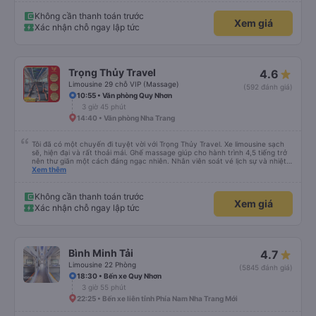
Không cần thanh toán trước
Xem giá
Xác nhận chỗ ngay lập tức
Trọng Thủy Travel
4.6
Limousine 29 chỗ VIP (Massage)
(592 đánh giá)
10:55 • Văn phòng Quy Nhơn
3 giờ 45 phút
14:40 • Văn phòng Nha Trang
Tôi đã có một chuyến đi tuyệt vời với Trọng Thủy Travel. Xe limousine sạch
sẽ, hiện đại và rất thoải mái. Ghế massage giúp cho hành trình 4,5 tiếng trở
nên thư giãn một cách đáng ngạc nhiên. Nhân viên soát vé lịch sự và nhiệt
tình, tài xế cẩn thận và chuyên nghiệp, mọi thứ đều được tổ chức tốt. Các
Xem thêm
thông báo rõ ràng, việc lên xe dễ dàng, và toàn bộ chuyến đi diễn ra đúng
như kế hoạch. Tôi đặt vé qua Vexere, và toàn bộ trải nghiệm - từ khi đặt vé
đến khi đến nơi - đều suôn sẻ và không gặp rắc rối. Tôi rất hài lòng với công
Không cần thanh toán trước
Xem giá
ty này và chắc chắn sẽ chọn Trọng Thủy Travel một lần nữa. Rất đáng giới
Xác nhận chỗ ngay lập tức
thiệu!
Bình Minh Tải
4.7
Limousine 22 Phòng
(5845 đánh giá)
18:30 • Bến xe Quy Nhơn
3 giờ 55 phút
22:25 • Bến xe liên tỉnh Phía Nam Nha Trang Mới