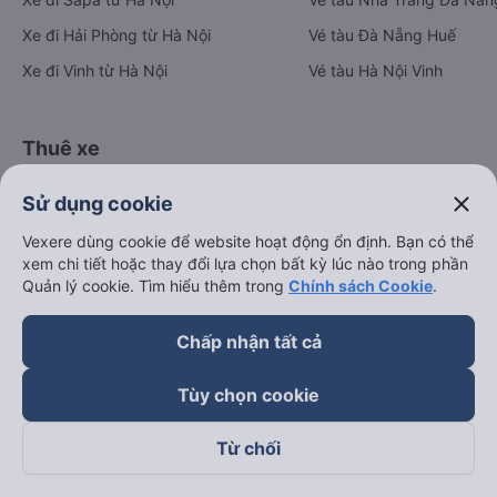
Xe đi Hải Phòng từ Hà Nội
Vé tàu Đà Nẵng Huế
Xe đi Vinh từ Hà Nội
Vé tàu Hà Nội Vinh
Thuê xe
Hà Nội đi Ninh Bình
close
Sử dụng cookie
Hà Nội đi Hạ Long
Vexere dùng cookie để website hoạt động ổn định. Bạn có thể
Hà Nội đi Sa Pa
xem chi tiết hoặc thay đổi lựa chọn bất kỳ lúc nào trong phần
Quản lý cookie. Tìm hiểu thêm trong
Chính sách Cookie
.
Hà Nội đi Tam Đảo
Đà Nẵng đi Hội An
Chấp nhận tất cả
Đà Nẵng đi Huế
Tùy chọn cookie
Hải Phòng đi Hà Nội
Xem tất cả tuyến đường
Từ chối