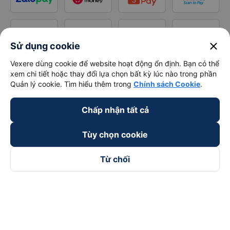
close
Sử dụng cookie
Vexere dùng cookie để website hoạt động ổn định. Bạn có thể
xem chi tiết hoặc thay đổi lựa chọn bất kỳ lúc nào trong phần
Quản lý cookie. Tìm hiểu thêm trong
Chính sách Cookie
.
Chấp nhận tất cả
Tùy chọn cookie
Từ chối
Theo dõi chúng tôi trên
Facebook
Tiktok
Youtube
Công ty TNHH Thương Mại Dịch Vụ Vexere