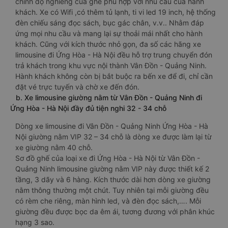
chỉnh độ nghiêng của ghế phù hợp với nhu cầu của hành
khách. Xe có Wifi ,có thêm tủ lạnh, ti vi led 19 inch, hệ thống
đèn chiếu sáng đọc sách, bục gác chân, v.v.. Nhằm đáp
ứng mọi nhu cầu và mang lại sự thoải mái nhất cho hành
khách. Cũng với kích thước nhỏ gọn, đa số các hãng xe
limousine đi Ứng Hòa - Hà Nội đều hỗ trợ trung chuyển đón
trả khách trong khu vực nội thành Vân Đồn - Quảng Ninh.
Hành khách không còn bị bắt buộc ra bến xe để đi, chỉ cần
đặt vé trực tuyến và chờ xe đến đón.
b. Xe limousine giường nằm từ Vân Đồn - Quảng Ninh đi
Ứng Hòa - Hà Nội đầy đủ tiện nghi 32 - 34 chỗ
Dòng xe limousine đi Vân Đồn - Quảng Ninh Ứng Hòa - Hà
Nội giường nằm VIP 32 – 34 chỗ là dòng xe được làm lại từ
xe giường nằm 40 chỗ.
Sơ đồ ghế của loại xe đi Ứng Hòa - Hà Nội từ Vân Đồn -
Quảng Ninh limousine giường nằm VIP này được thiết kế 2
tầng, 3 dãy và 6 hàng. Kích thước dài hơn dòng xe giường
nằm thông thường một chút. Tuy nhiên tại mỗi giường đều
có rèm che riêng, màn hình led, và đèn đọc sách,…. Mỗi
giường đều được bọc da êm ái, tương đương với phân khúc
hạng 3 sao.