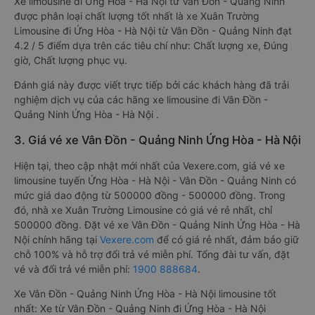
Xe limousine đi Ứng Hòa - Hà Nội từ Vân Đồn - Quảng Ninh
được phân loại chất lượng tốt nhất là xe Xuân Trường
Limousine đi Ứng Hòa - Hà Nội từ Vân Đồn - Quảng Ninh đạt
4.2 / 5 điểm dựa trên các tiêu chí như: Chất lượng xe, Đúng
giờ, Chất lượng phục vụ.
Đánh giá này được viết trực tiếp bởi các khách hàng đã trải
nghiệm dịch vụ của các hãng xe limousine đi Vân Đồn -
Quảng Ninh Ứng Hòa - Hà Nội .
3. Giá vé xe Vân Đồn - Quảng Ninh Ứng Hòa - Hà Nội
Hiện tại, theo cập nhật mới nhất của Vexere.com, giá vé xe
limousine tuyến Ứng Hòa - Hà Nội - Vân Đồn - Quảng Ninh có
mức giá dao động từ 500000 đồng - 500000 đồng. Trong
đó, nhà xe Xuân Trường Limousine có giá vé rẻ nhất, chỉ
500000 đồng. Đặt vé xe Vân Đồn - Quảng Ninh Ứng Hòa - Hà
Nội chính hãng tại
Vexere.com
để có giá rẻ nhất, đảm bảo giữ
chỗ 100% và hỗ trợ đổi trả vé miễn phí. Tổng đài tư vấn, đặt
vé và đổi trả vé miễn phí:
1900 888684
.
Xe Vân Đồn - Quảng Ninh Ứng Hòa - Hà Nội limousine tốt
nhất: Xe từ Vân Đồn - Quảng Ninh đi Ứng Hòa - Hà Nội