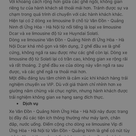
Với khoảng cách rộng hơn giữa các ghế ngồi, không gian
riêng tư của hành khách sẽ thoải mái hơn. Tránh được sự va
chạm trong quá trình di chuyển với các hành khách khác.
Hiện tại có 2 dòng xe limousine 9 chỗ từ Vân Đồn - Quảng
Ninh đi Ứng Hòa - Hà Nội từ nổi tiếng là loại xe limousine
Dcar và xe limousine độ từ xe Huyndai Solati.
Dòng xe limousine Vân Đồn - Quảng Ninh đi Ứng Hòa - Hà
Nội Dcar khá nhỏ gọn và tiện dụng, 2 ghế đầu xe là ghế
cứng, không ngã ra sau được như các ghế còn lại. Dòng xe
limousine độ từ Solati lại có trần cao, không gian xe rộng rãi
và rất thoáng. 2 ghế đầu xe của dòng này vẫn ngã ra sau
được, và các ghế ngã ra thoải mái hơn.
Một điều đáng lưu tâm chính là cảm xúc khi khách hàng trải
nghiệm chuyến xe VIP. Dù với giá thành chỉ nhỉnh hơn xe
giường nằm chừng vài chục nghìn, nhưng hành khách được
trải nghiệm không gian xe hạng sang đích thực.
Dịch vụ
Xe Vân Đồn - Quảng Ninh Ứng Hòa - Hà Nội này được trang
bị đầy đủ các tiện ích thông thường như máy lạnh, chăn
đắp, nước uống. Điểm cộng cho dòng xe limousine Vip đi
Ứng Hòa - Hà Nội từ Vân Đồn - Quảng Ninh là ghế có nút tùy