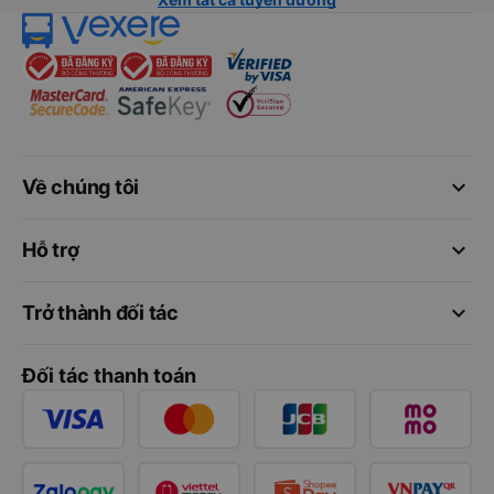
keyboard_arrow_down
Về chúng tôi
keyboard_arrow_down
Hỗ trợ
keyboard_arrow_down
Trở thành đối tác
Đối tác thanh toán