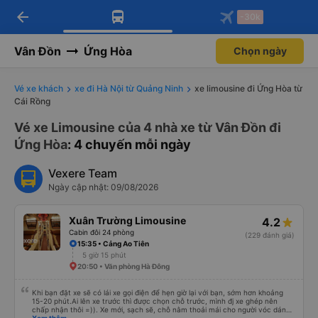
arrow_back
Tải app Vexere ngay!
Tải app Vexere
-30k
Mở app
Mở app
Nhận ưu đãi thành viên độc
-30k/ghế khi đặt vé máy bay qua
quyền
app
Vân Đồn
Ứng Hòa
Chọn ngày
Vé xe khách
xe đi Hà Nội từ Quảng Ninh
xe limousine đi Ứng Hòa từ
Cái Rồng
Vé xe Limousine của 4 nhà xe từ Vân Đồn đi
Ứng Hòa
: 4 chuyến mỗi ngày
Vexere Team
Ngày cập nhật: 09/08/2026
Xuân Trường Limousine
4.2
Cabin đôi 24 phòng
(229 đánh giá)
15:35 • Cảng Ao Tiên
5 giờ 15 phút
20:50 • Văn phòng Hà Đông
Khi bạn đặt xe sẽ có lái xe gọi điện để hẹn giờ lại với bạn, sớm hơn khoảng
15-20 phút.Ai lên xe trước thì được chọn chỗ trước, mình đj xe ghép nên
chấp nhận thôi =)). Xe mới, sạch sẽ, chỗ nằm thoải mái cho người vóc dáng