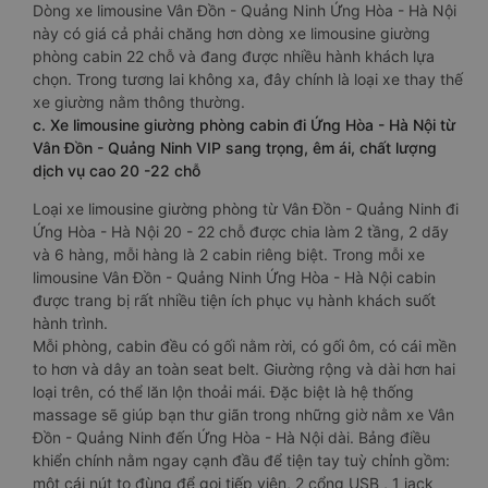
Dòng xe limousine Vân Đồn - Quảng Ninh Ứng Hòa - Hà Nội
này có giá cả phải chăng hơn dòng xe limousine giường
phòng cabin 22 chỗ và đang được nhiều hành khách lựa
chọn. Trong tương lai không xa, đây chính là loại xe thay thế
xe giường nằm thông thường.
c. Xe limousine giường phòng cabin đi Ứng Hòa - Hà Nội từ
Vân Đồn - Quảng Ninh VIP sang trọng, êm ái, chất lượng
dịch vụ cao 20 -22 chỗ
Loại xe limousine giường phòng từ Vân Đồn - Quảng Ninh đi
Ứng Hòa - Hà Nội 20 - 22 chỗ được chia làm 2 tầng, 2 dãy
và 6 hàng, mỗi hàng là 2 cabin riêng biệt. Trong mỗi xe
limousine Vân Đồn - Quảng Ninh Ứng Hòa - Hà Nội cabin
được trang bị rất nhiều tiện ích phục vụ hành khách suốt
hành trình.
Mỗi phòng, cabin đều có gối nằm rời, có gối ôm, có cái mền
to hơn và dây an toàn seat belt. Giường rộng và dài hơn hai
loại trên, có thể lăn lộn thoải mái. Đặc biệt là hệ thống
massage sẽ giúp bạn thư giãn trong những giờ nằm xe Vân
Đồn - Quảng Ninh đến Ứng Hòa - Hà Nội dài. Bảng điều
khiển chính nằm ngay cạnh đầu để tiện tay tuỳ chỉnh gồm:
một cái nút to đùng để gọi tiếp viên, 2 cổng USB , 1 jack