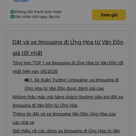
vừa ( ai m8 người thì hơi vướng víu xíu ha ). Hừm xe mới, điều hoà lạnh sâu
Xem thêm
nên bạn nào không chịu được lạnh nhớ lấu cái chăn dày đắp cho ấm. Bác tài
lái xe khá là êm nhưng mỗi tội khi nói chuyện điện thoại khá là to làm mình
trong chuyến đi tỉnh dậy sương sương khoảng 2-3 lần nhưng vẫn ngủ ngon
Không cần thanh toán trước
Xem giá
(may béo nên dễ ngủ tỉnh là ngủ típ ). Nhà xe nên mắc cái rèm hay màn
Xác nhận chỗ ngay lập tức
nhựa ngăn cách khách với lái xe, ổm cho 2 bên. Nói chung mình rất có thiện
cảm với nhà xe này nên nếu đi đâu xuống Hạ Long thì mình vẫn chọn quay
lại nhà xe ni.
Đặt vé xe limousine đi Ứng Hòa từ Vân Đồn
giá tốt nhất
Tổng hợp TOP 1 xe limousine đi Ứng Hòa từ Vân Đồn tốt
nhất hiện nay 08/2026
🚌 1. Xe Xuân Trường Limousine: xe limousine đi
Ứng Hòa từ Vân Đồn được đánh giá cao
Những thắc mắc mà hàng khách thường gặp khi đặt xe
limousine đi Vân Đồn từ Ứng Hòa
Thông tin đặt vé xe limousine Vân Đồn Ứng Hòa của
các nhà xe
Giới thiệu về các dòng xe limousine đi Ứng Hòa từ Vân