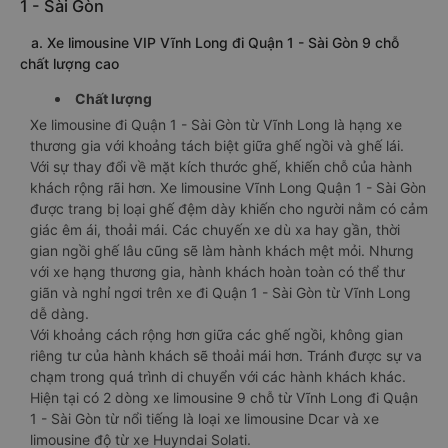
1 - Sài Gòn
a. Xe limousine VIP Vĩnh Long đi Quận 1 - Sài Gòn 9 chỗ
chất lượng cao
Chất lượng
Xe limousine đi Quận 1 - Sài Gòn từ Vĩnh Long là hạng xe
thương gia với khoảng tách biệt giữa ghế ngồi và ghế lái.
Với sự thay đổi về mặt kích thước ghế, khiến chỗ của hành
khách rộng rãi hơn. Xe limousine Vĩnh Long Quận 1 - Sài Gòn
được trang bị loại ghế đệm dày khiến cho người nằm có cảm
giác êm ái, thoải mái. Các chuyến xe dù xa hay gần, thời
gian ngồi ghế lâu cũng sẽ làm hành khách mệt mỏi. Nhưng
với xe hạng thương gia, hành khách hoàn toàn có thể thư
giãn và nghỉ ngơi trên xe đi Quận 1 - Sài Gòn từ Vĩnh Long
dễ dàng.
Với khoảng cách rộng hơn giữa các ghế ngồi, không gian
riêng tư của hành khách sẽ thoải mái hơn. Tránh được sự va
chạm trong quá trình di chuyển với các hành khách khác.
Hiện tại có 2 dòng xe limousine 9 chỗ từ Vĩnh Long đi Quận
1 - Sài Gòn từ nổi tiếng là loại xe limousine Dcar và xe
limousine độ từ xe Huyndai Solati.