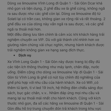
Dòng xe limousine Vĩnh Long đi Quận 1 - Sài Gòn Dcar khá
nhỏ gọn và tiện dụng, 2 ghế đầu xe là ghế cứng, không ngã
ra sau được như các ghế còn lại. Dòng xe limousine độ từ
Solati lại có trần cao, không gian xe rộng rãi và rất thoáng. 2
ghế đầu xe của dòng này vẫn ngã ra sau được, và các ghế
ngã ra thoải mái hơn.
Một điều đáng lưu tâm chính là cảm xúc khi khách hàng trải
nghiệm chuyến xe VIP. Dù với giá thành chỉ nhỉnh hơn xe
giường nằm chừng vài chục nghìn, nhưng hành khách được
trải nghiệm không gian xe hạng sang đích thực.
Dịch vụ
Xe Vĩnh Long Quận 1 - Sài Gòn này được trang bị đầy đủ
các tiện ích thông thường như máy lạnh, chăn đắp, nước
uống. Điểm cộng cho dòng xe limousine Vip đi Quận 1 - Sài
Gòn từ Vĩnh Long là ghế có nút tùy chỉnh độ nghiêng của
ghế phù hợp với nhu cầu của hành khách. Xe có Wifi ,có
thêm tủ lạnh, ti vi led 19 inch, hệ thống đèn chiếu sáng đọc
sách, bục gác chân, v.v.. Nhằm đáp ứng mọi nhu cầu và
mang lại sự thoải mái nhất cho hành khách. Cũng với kích
thước nhỏ gọn, đa số các hãng xe limousine đi Quận 1 - Sài
Gòn đều hỗ trợ trung chuyển đón trả khách trong khu vực