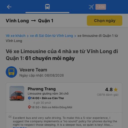
arrow_back
Tải app Vexere ngay!
Tải app Vexere
-30k
Mở app
Mở app
Nhận ưu đãi thành viên độc
-30k/ghế khi đặt vé máy bay qua
quyền
app
Vĩnh Long
Quận 1
Chọn ngày
Vé xe khách
xe đi Sài Gòn từ Vĩnh Long
xe limousine đi Quận 1 từ
Vĩnh Long
Vé xe Limousine của 4 nhà xe từ Vĩnh Long đi
Quận 1
: 61 chuyến mỗi ngày
Vexere Team
Ngày cập nhật: 08/08/2026
Phương Trang
4.8
Limousine giường nằm 34 chỗ
(3978 đánh giá)
14:00 • Bến xe Cần Thơ
4 giờ 30 phút
18:30 • Bến xe Miền Đông Mới
Excellent bus and very safe driving. To make this a 5-star experience, I
suggest the company implements a "no sound" policy for phones during the
night to respect those sleeping. It is a sleeper bus, so quiet is key! Also,