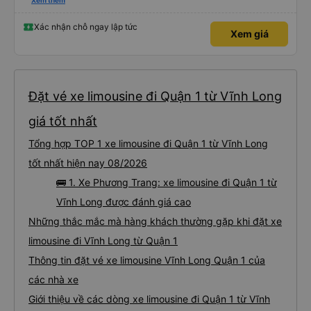
please display the Wi-Fi password clearly inside the cabin for convenience. I
Xem thêm
would definitely ride with them again! -------------- ​ Xe chất lượng tốt và
tài xế lái xe rất an toàn. Để dịch vụ hoàn hảo hơn, tôi góp ý nhà xe nên có
quy định rõ ràng về việc giữ im lặng (tắt âm thanh điện thoại) vào ban đêm
Xác nhận chỗ ngay lập tức
Xem giá
để tránh làm phiền hành khách khác ngủ. Ngoài ra, nhà xe nên dán sẵn mật
khẩu Wi-Fi trong xe để hành khách dễ dàng sử dụng. Tôi vẫn sẽ tiếp tục ủng
hộ nhà xe trong tương lai!
Đặt vé xe limousine đi Quận 1 từ Vĩnh Long
giá tốt nhất
Tổng hợp TOP 1 xe limousine đi Quận 1 từ Vĩnh Long
tốt nhất hiện nay 08/2026
🚌 1. Xe Phương Trang: xe limousine đi Quận 1 từ
Vĩnh Long được đánh giá cao
Những thắc mắc mà hàng khách thường gặp khi đặt xe
limousine đi Vĩnh Long từ Quận 1
Thông tin đặt vé xe limousine Vĩnh Long Quận 1 của
các nhà xe
Giới thiệu về các dòng xe limousine đi Quận 1 từ Vĩnh