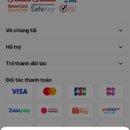
keyboard_arrow_down
Về chúng tôi
keyboard_arrow_down
Hỗ trợ
keyboard_arrow_down
Trở thành đối tác
Đối tác thanh toán