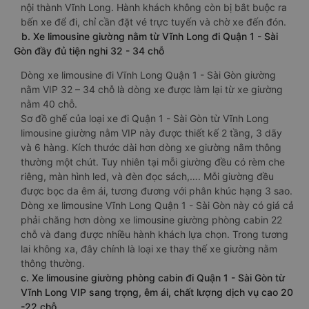
nội thành Vĩnh Long. Hành khách không còn bị bắt buộc ra
bến xe để đi, chỉ cần đặt vé trực tuyến và chờ xe đến đón.
b. Xe limousine giường nằm từ Vĩnh Long đi Quận 1 - Sài
Gòn đầy đủ tiện nghi 32 - 34 chỗ
Dòng xe limousine đi Vĩnh Long Quận 1 - Sài Gòn giường
nằm VIP 32 – 34 chỗ là dòng xe được làm lại từ xe giường
nằm 40 chỗ.
Sơ đồ ghế của loại xe đi Quận 1 - Sài Gòn từ Vĩnh Long
limousine giường nằm VIP này được thiết kế 2 tầng, 3 dãy
và 6 hàng. Kích thước dài hơn dòng xe giường nằm thông
thường một chút. Tuy nhiên tại mỗi giường đều có rèm che
riêng, màn hình led, và đèn đọc sách,…. Mỗi giường đều
được bọc da êm ái, tương đương với phân khúc hạng 3 sao.
Dòng xe limousine Vĩnh Long Quận 1 - Sài Gòn này có giá cả
phải chăng hơn dòng xe limousine giường phòng cabin 22
chỗ và đang được nhiều hành khách lựa chọn. Trong tương
lai không xa, đây chính là loại xe thay thế xe giường nằm
thông thường.
c. Xe limousine giường phòng cabin đi Quận 1 - Sài Gòn từ
Vĩnh Long VIP sang trọng, êm ái, chất lượng dịch vụ cao 20
-22 chỗ