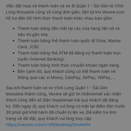
Việc đặt mua và thanh toán vé xe đi Quận 1 - Sài Gòn từ Vĩnh
Long limousine cũng vô cùng đơn giản, tiện lợi khi Vexere.com
hỗ trợ đến 06 hình thức thanh toán khác nhau bao gồm:
Thanh toán bằng tiền mặt tại các cửa hàng tiện lợi và
siêu thị gần nhà.
Thanh toán bằng thẻ thanh toán quốc tế (Visa, Master
Card, JCB).
Thanh toán bằng thẻ ATM đã đăng ký thanh toán trực
tuyến (Internet Banking).
Thanh toán bằng hình thức chuyển khoản ngân hàng.
Bên cạnh đó, quý khách cũng có thể thanh toán vé
thông qua các ví Momo, ZaloPay, AirPay, VNPay,…
Sau khi thanh toán vé xe Vĩnh Long Quận 1 - Sài Gòn
limousine thành công, Vexere sẽ gửi tin nhắn/email xác nhận
thành công đến số điện thoại/email mà quý khách đã đăng
ký. Đến ngày đi, quý khách vui lòng có mặt tại điểm đón trước
30 phút giờ khởi hành để chuẩn bị lên xe. Để kiểm tra tình
trạng vé đã đặt, quý khách vui lòng truy cập
https://vexere.com/vi-VN/booking/ticketinfo