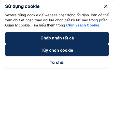
close
Sử dụng cookie
Vexere dùng cookie để website hoạt động ổn định. Bạn có thể
xem chi tiết hoặc thay đổi lựa chọn bất kỳ lúc nào trong phần
Quản lý cookie. Tìm hiểu thêm trong
Chính sách Cookie
.
Chấp nhận tất cả
Tùy chọn cookie
Từ chối
Theo dõi chúng tôi trên
Facebook
Tiktok
Youtube
Công ty TNHH Thương Mại Dịch Vụ Vexere
Địa chỉ đăng ký kinh doanh: 8C Chữ Đồng Tử, Phường Tân
Sơn Nhất, TP. Hồ Chí Minh, Việt Nam
Địa chỉ
:
Lầu 2, toà nhà H3 Circo Hoàng Diệu, 384 Hoàng Diệu,