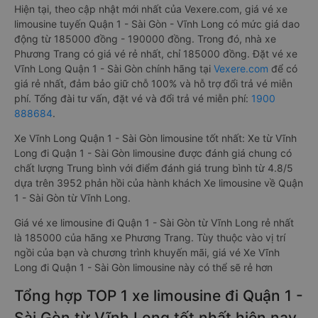
Hiện tại, theo cập nhật mới nhất của Vexere.com, giá vé xe
limousine tuyến Quận 1 - Sài Gòn - Vĩnh Long có mức giá dao
động từ 185000 đồng - 190000 đồng. Trong đó, nhà xe
Phương Trang có giá vé rẻ nhất, chỉ 185000 đồng. Đặt vé xe
Vĩnh Long Quận 1 - Sài Gòn chính hãng tại
Vexere.com
để có
giá rẻ nhất, đảm bảo giữ chỗ 100% và hỗ trợ đổi trả vé miễn
phí. Tổng đài tư vấn, đặt vé và đổi trả vé miễn phí:
1900
888684
.
Xe Vĩnh Long Quận 1 - Sài Gòn limousine tốt nhất: Xe từ Vĩnh
Long đi Quận 1 - Sài Gòn limousine được đánh giá chung có
chất lượng Trung bình với điểm đánh giá trung bình từ 4.8/5
dựa trên 3952 phản hồi của hành khách Xe limousine về Quận
1 - Sài Gòn từ Vĩnh Long.
Giá vé xe limousine đi Quận 1 - Sài Gòn từ Vĩnh Long rẻ nhất
là 185000 của hãng xe Phương Trang. Tùy thuộc vào vị trí
ngồi của bạn và chương trình khuyến mãi, giá vé Xe Vĩnh
Long đi Quận 1 - Sài Gòn limousine này có thể sẽ rẻ hơn
Tổng hợp TOP 1 xe limousine đi Quận 1 -
Sài Gòn từ Vĩnh Long tốt nhất hiện nay