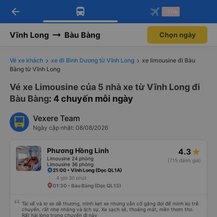
arrow_back
Tải app Vexere ngay!
Tải app Vexere
-30k
Mở app
Mở app
Nhận ưu đãi thành viên độc
-30k/ghế khi đặt vé máy bay qua
quyền
app
Vĩnh Long
Bàu Bàng
Chọn ngày
Vé xe khách
xe đi Bình Dương từ Vĩnh Long
xe limousine đi Bàu
Bàng từ Vĩnh Long
Vé xe Limousine của 5 nhà xe từ Vĩnh Long đi
Bàu Bàng
: 4 chuyến mỗi ngày
Vexere Team
Ngày cập nhật: 08/08/2026
Phương Hồng Linh
4.3
Limousine 24 phòng
(715 đánh giá)
Limousine 36 phòng
21:00 • Vĩnh Long (Dọc QL1A)
4 giờ 30 phút
01:30 • Bàu Bàng (Dọc QL13)
Tài xế và lơ xe dễ thương, mình kẹt xe nhưng vẫn cố gắng đợi để mình ko trễ
chuyến, rất nhẹ nhàng và lịch sự. Xe sạch sẽ, thoáng mát, mền thơm tho.
Rất hài lòng trong chuyến đi này