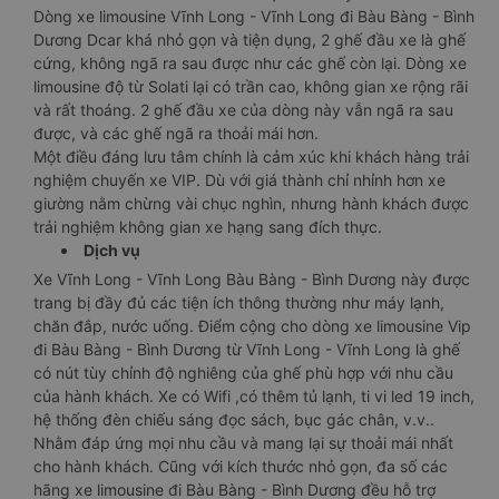
Dòng xe limousine Vĩnh Long - Vĩnh Long đi Bàu Bàng - Bình
Dương Dcar khá nhỏ gọn và tiện dụng, 2 ghế đầu xe là ghế
cứng, không ngã ra sau được như các ghế còn lại. Dòng xe
limousine độ từ Solati lại có trần cao, không gian xe rộng rãi
và rất thoáng. 2 ghế đầu xe của dòng này vẫn ngã ra sau
được, và các ghế ngã ra thoải mái hơn.
Một điều đáng lưu tâm chính là cảm xúc khi khách hàng trải
nghiệm chuyến xe VIP. Dù với giá thành chỉ nhỉnh hơn xe
giường nằm chừng vài chục nghìn, nhưng hành khách được
trải nghiệm không gian xe hạng sang đích thực.
Dịch vụ
Xe Vĩnh Long - Vĩnh Long Bàu Bàng - Bình Dương này được
trang bị đầy đủ các tiện ích thông thường như máy lạnh,
chăn đắp, nước uống. Điểm cộng cho dòng xe limousine Vip
đi Bàu Bàng - Bình Dương từ Vĩnh Long - Vĩnh Long là ghế
có nút tùy chỉnh độ nghiêng của ghế phù hợp với nhu cầu
của hành khách. Xe có Wifi ,có thêm tủ lạnh, ti vi led 19 inch,
hệ thống đèn chiếu sáng đọc sách, bục gác chân, v.v..
Nhằm đáp ứng mọi nhu cầu và mang lại sự thoải mái nhất
cho hành khách. Cũng với kích thước nhỏ gọn, đa số các
hãng xe limousine đi Bàu Bàng - Bình Dương đều hỗ trợ