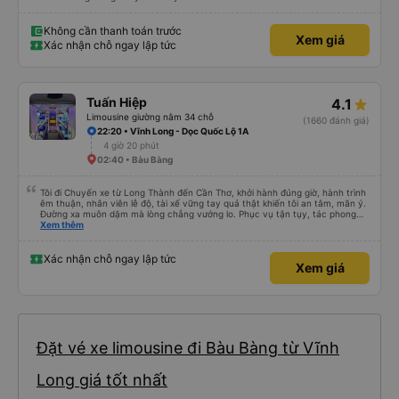
Không cần thanh toán trước
Xem giá
Xác nhận chỗ ngay lập tức
Tuấn Hiệp
4.1
Limousine giường nằm 34 chỗ
(1660 đánh giá)
22:20 • Vĩnh Long - Dọc Quốc Lộ 1A
4 giờ 20 phút
02:40 • Bàu Bàng
Tôi đi Chuyến xe từ Long Thành đến Cần Thơ, khởi hành đúng giờ, hành trình
êm thuận, nhân viên lễ độ, tài xế vững tay quả thật khiến tôi an tâm, mãn ý.
Đường xa muôn dặm mà lòng chẳng vướng lo. Phục vụ tận tụy, tác phong
nghiêm cẩn, hiếm thấy giữa thời buổi kim tiền vội vã. Xã hội loạn đạo. Xin gửi
Xem thêm
lời tán dương chân thành, kính chúc nhà xe ngày một hưng thịnh, vạn lộ bình
an.”
Xác nhận chỗ ngay lập tức
Xem giá
Đặt vé xe limousine đi Bàu Bàng từ Vĩnh
Long giá tốt nhất