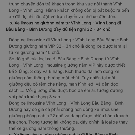
trung chuyển đón trả khách trong khu vực nội thành Vĩnh
Long - Vĩnh Long. Hành khách không còn bị bắt buộc ra bến
xe để đi, chỉ cần đặt vé trực tuyến và chờ xe đến đón.
b. Xe limousine giường nằm từ Vĩnh Long - Vĩnh Long đi
Bàu Bàng - Bình Dương đầy đủ tiện nghi 32 - 34 chỗ
Dòng xe limousine đi Vĩnh Long - Vĩnh Long Bàu Bàng - Bình
Dương giường nằm VIP 32 – 34 chỗ là dòng xe được làm lại
từ xe giường nằm 40 chỗ.
Sơ đồ ghế của loại xe đi Bàu Bàng - Bình Dương từ Vĩnh
Long - Vĩnh Long limousine giường nằm VIP này được thiết
kế 2 tầng, 3 dãy và 6 hàng. Kích thước dài hơn dòng xe
giường nằm thông thường một chút. Tuy nhiên tại mỗi
giường đều có rèm che riêng, màn hình led, và đèn đọc
sách,…. Mỗi giường đều được bọc da êm ái, tương đương
với phân khúc hạng 3 sao.
Dòng xe limousine Vĩnh Long - Vĩnh Long Bàu Bàng - Bình
Dương này có giá cả phải chăng hơn dòng xe limousine
giường phòng cabin 22 chỗ và đang được nhiều hành khách
lựa chọn. Trong tương lai không xa, đây chính là loại xe thay
thế xe giường nằm thông thường.
c. Xe limousine giường phòng cabin đi Bàu Bàng - Bình