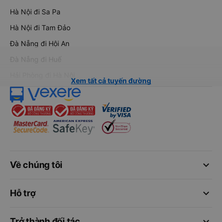
Hà Nội đi Sa Pa
Hà Nội đi Tam Đảo
Đà Nẵng đi Hội An
Đà Nẵng đi Huế
Hải Phòng đi Hà Nội
Xem tất cả tuyến đường
keyboard_arrow_down
Về chúng tôi
keyboard_arrow_down
Hỗ trợ
keyboard_arrow_down
Trở thành đối tác