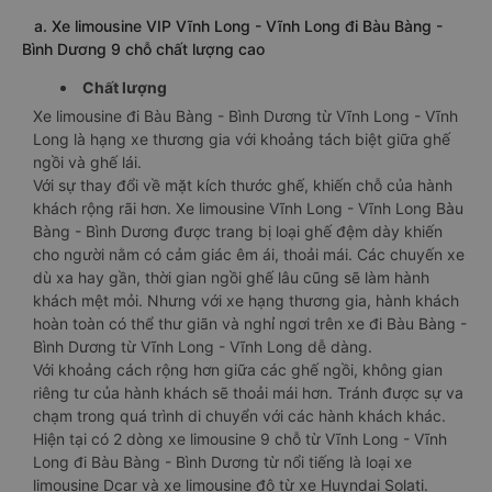
a. Xe limousine VIP Vĩnh Long - Vĩnh Long đi Bàu Bàng -
Bình Dương 9 chỗ chất lượng cao
Chất lượng
Xe limousine đi Bàu Bàng - Bình Dương từ Vĩnh Long - Vĩnh
Long là hạng xe thương gia với khoảng tách biệt giữa ghế
ngồi và ghế lái.
Với sự thay đổi về mặt kích thước ghế, khiến chỗ của hành
khách rộng rãi hơn. Xe limousine Vĩnh Long - Vĩnh Long Bàu
Bàng - Bình Dương được trang bị loại ghế đệm dày khiến
cho người nằm có cảm giác êm ái, thoải mái. Các chuyến xe
dù xa hay gần, thời gian ngồi ghế lâu cũng sẽ làm hành
khách mệt mỏi. Nhưng với xe hạng thương gia, hành khách
hoàn toàn có thể thư giãn và nghỉ ngơi trên xe đi Bàu Bàng -
Bình Dương từ Vĩnh Long - Vĩnh Long dễ dàng.
Với khoảng cách rộng hơn giữa các ghế ngồi, không gian
riêng tư của hành khách sẽ thoải mái hơn. Tránh được sự va
chạm trong quá trình di chuyển với các hành khách khác.
Hiện tại có 2 dòng xe limousine 9 chỗ từ Vĩnh Long - Vĩnh
Long đi Bàu Bàng - Bình Dương từ nổi tiếng là loại xe
limousine Dcar và xe limousine độ từ xe Huyndai Solati.