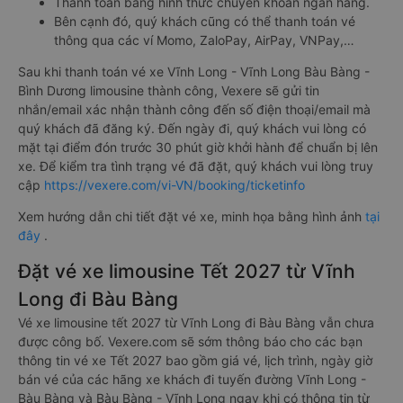
Thanh toán bằng hình thức chuyển khoản ngân hàng.
Bên cạnh đó, quý khách cũng có thể thanh toán vé
thông qua các ví Momo, ZaloPay, AirPay, VNPay,…
Sau khi thanh toán vé xe Vĩnh Long - Vĩnh Long Bàu Bàng -
Bình Dương limousine thành công, Vexere sẽ gửi tin
nhắn/email xác nhận thành công đến số điện thoại/email mà
quý khách đã đăng ký. Đến ngày đi, quý khách vui lòng có
mặt tại điểm đón trước 30 phút giờ khởi hành để chuẩn bị lên
xe. Để kiểm tra tình trạng vé đã đặt, quý khách vui lòng truy
cập
https://vexere.com/vi-VN/booking/ticketinfo
Xem hướng dẫn chi tiết đặt vé xe, minh họa bằng hình ảnh
tại
đây
.
Đặt vé xe limousine Tết 2027 từ Vĩnh
Long đi Bàu Bàng
Vé xe limousine tết 2027 từ Vĩnh Long đi Bàu Bàng vẫn chưa
được công bố. Vexere.com sẽ sớm thông báo cho các bạn
thông tin vé xe Tết 2027 bao gồm giá vé, lịch trình, ngày giờ
bán vé của các hãng xe khách đi tuyến đường Vĩnh Long -
Bàu Bàng và Bàu Bàng - Vĩnh Long ngay khi có thông tin từ