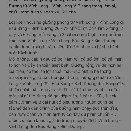
Dương từ Vĩnh Long - Vĩnh Long VIP sang trọng, êm ái,
chất lượng dịch vụ cao 20 -22 chỗ
Loại xe limousine giường phòng từ Vĩnh Long - Vĩnh Long đi
Bàu Bàng - Bình Dương 20 - 22 chỗ được chia làm 2 tầng, 2
dãy và 6 hàng, mỗi hàng là 2 cabin riêng biệt. Trong mỗi xe
limousine Vĩnh Long - Vĩnh Long Bàu Bàng - Bình Dương
cabin được trang bị rất nhiều tiện ích phục vụ hành khách
suốt hành trình.
Mỗi phòng, cabin đều có gối nằm rời, có gối ôm, có cái mền
to hơn và dây an toàn seat belt. Giường rộng và dài hơn hai
loại trên, có thể lăn lộn thoải mái. Đặc biệt là hệ thống
massage sẽ giúp bạn thư giãn trong những giờ nằm xe Vĩnh
Long - Vĩnh Long đến Bàu Bàng - Bình Dương dài. Bảng điều
khiển chính nằm ngay cạnh đầu để tiện tay tuỳ chỉnh gồm:
một cái nút to đùng để gọi tiếp viên, 2 cổng USB , 1 jack
cắm 3.5mm và 3 cái nút có biểu tượng nguồn dùng để
tắt/mở dàn đèn chính của buồng nằm chạy dọc trên đầu,
đèn dưới chân và màn hình tv có đầy đủ phim chuẩn HD
phục vụ hành khách giải trí trong chuyến đi từ Vĩnh Long -
Vĩnh Long đến Bàu Bàng - Bình Dương.