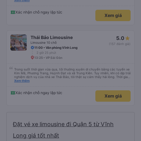
please display the Wi-Fi password clearly inside the cabin for convenience. I
Xem thêm
would definitely ride with them again! -------------- ​ Xe chất lượng tốt và
tài xế lái xe rất an toàn. Để dịch vụ hoàn hảo hơn, tôi góp ý nhà xe nên có
quy định rõ ràng về việc giữ im lặng (tắt âm thanh điện thoại) vào ban đêm
Xác nhận chỗ ngay lập tức
Xem giá
để tránh làm phiền hành khách khác ngủ. Ngoài ra, nhà xe nên dán sẵn mật
khẩu Wi-Fi trong xe để hành khách dễ dàng sử dụng. Tôi vẫn sẽ tiếp tục ủng
hộ nhà xe trong tương lai!
Thái Bảo Limousine
5.0
Limousine 10 chỗ
(157 đánh giá)
11:00 • Văn phòng Vĩnh Long
2 giờ 25 phút
13:25 • VP Sài Gòn
Trong suốt thời gian vừa qua, tôi thường xuyên di chuyển bằng các tuyến xe
Kim Mã, Phương Trang, Huỳnh Đạt và xã Trung Kiên. Tuy nhiên, khi có dịp trải
nghiệm dịch vụ của nhà xe Thái Bảo, tôi thật sự cảm thấy hài lòng. Thời gian
di chuyển giữa Sài Gòn và các tỉnh trở nên nhanh chóng, thuận tiện hơn.
Xem thêm
Đặc biệt, tác phong phục vụ của tài xế và nhân viên lễ tân rất tận tình, chu
đáo và thân thiện.
Xác nhận chỗ ngay lập tức
Xem giá
Đặt vé xe limousine đi Quận 5 từ Vĩnh
Long giá tốt nhất