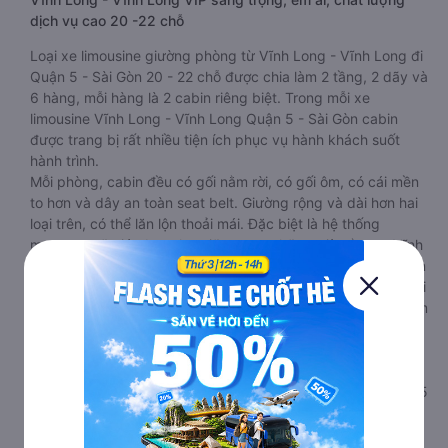
dịch vụ cao 20 -22 chỗ
Loại xe limousine giường phòng từ Vĩnh Long - Vĩnh Long đi
Quận 5 - Sài Gòn 20 - 22 chỗ được chia làm 2 tầng, 2 dãy và
6 hàng, mỗi hàng là 2 cabin riêng biệt. Trong mỗi xe
limousine Vĩnh Long - Vĩnh Long Quận 5 - Sài Gòn cabin
được trang bị rất nhiều tiện ích phục vụ hành khách suốt
hành trình.
Mỗi phòng, cabin đều có gối nằm rời, có gối ôm, có cái mền
to hơn và dây an toàn seat belt. Giường rộng và dài hơn hai
loại trên, có thể lăn lộn thoải mái. Đặc biệt là hệ thống
massage sẽ giúp bạn thư giãn trong những giờ nằm xe Vĩnh
Long - Vĩnh Long đến Quận 5 - Sài Gòn dài. Bảng điều khiển
chính nằm ngay cạnh đầu để tiện tay tuỳ chỉnh gồm: một cái
nút to đùng để gọi tiếp viên, 2 cổng USB , 1 jack cắm 3.5mm
và 3 cái nút có biểu tượng nguồn dùng để tắt/mở dàn đèn
chính của buồng nằm chạy dọc trên đầu, đèn dưới chân và
màn hình tv có đầy đủ phim chuẩn HD phục vụ hành khách
giải trí trong chuyến đi từ Vĩnh Long - Vĩnh Long đến Quận 5
- Sài Gòn.
Lưu ý 2 cabin cuối thường thiết kế nhỏ hơn phù hợp với