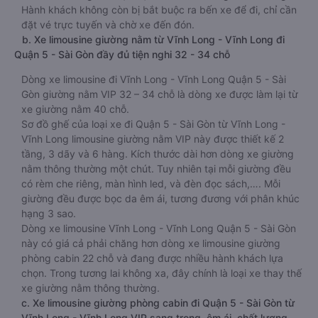
Hành khách không còn bị bắt buộc ra bến xe để đi, chỉ cần
đặt vé trực tuyến và chờ xe đến đón.
b. Xe limousine giường nằm từ Vĩnh Long - Vĩnh Long đi
Quận 5 - Sài Gòn đầy đủ tiện nghi 32 - 34 chỗ
Dòng xe limousine đi Vĩnh Long - Vĩnh Long Quận 5 - Sài
Gòn giường nằm VIP 32 – 34 chỗ là dòng xe được làm lại từ
xe giường nằm 40 chỗ.
Sơ đồ ghế của loại xe đi Quận 5 - Sài Gòn từ Vĩnh Long -
Vĩnh Long limousine giường nằm VIP này được thiết kế 2
tầng, 3 dãy và 6 hàng. Kích thước dài hơn dòng xe giường
nằm thông thường một chút. Tuy nhiên tại mỗi giường đều
có rèm che riêng, màn hình led, và đèn đọc sách,…. Mỗi
giường đều được bọc da êm ái, tương đương với phân khúc
hạng 3 sao.
Dòng xe limousine Vĩnh Long - Vĩnh Long Quận 5 - Sài Gòn
này có giá cả phải chăng hơn dòng xe limousine giường
phòng cabin 22 chỗ và đang được nhiều hành khách lựa
chọn. Trong tương lai không xa, đây chính là loại xe thay thế
xe giường nằm thông thường.
c. Xe limousine giường phòng cabin đi Quận 5 - Sài Gòn từ
Vĩnh Long - Vĩnh Long VIP sang trọng, êm ái, chất lượng