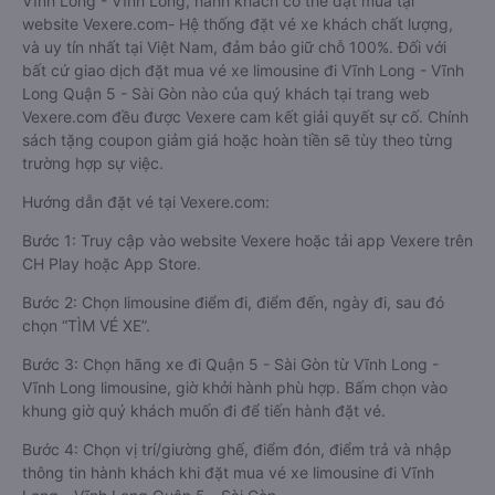
Vĩnh Long - Vĩnh Long, hành khách có thể đặt mua tại
website Vexere.com- Hệ thống đặt vé xe khách chất lượng,
và uy tín nhất tại Việt Nam, đảm bảo giữ chỗ 100%. Đối với
bất cứ giao dịch đặt mua vé xe limousine đi Vĩnh Long - Vĩnh
Long Quận 5 - Sài Gòn nào của quý khách tại trang web
Vexere.com đều được Vexere cam kết giải quyết sự cố. Chính
sách tặng coupon giảm giá hoặc hoàn tiền sẽ tùy theo từng
trường hợp sự việc.
Hướng dẫn đặt vé tại Vexere.com:
Bước 1: Truy cập vào website Vexere hoặc tải app Vexere trên
CH Play hoặc App Store.
Bước 2: Chọn limousine điểm đi, điểm đến, ngày đi, sau đó
chọn “TÌM VÉ XE”.
Bước 3: Chọn hãng xe đi Quận 5 - Sài Gòn từ Vĩnh Long -
Vĩnh Long limousine, giờ khởi hành phù hợp. Bấm chọn vào
khung giờ quý khách muốn đi để tiến hành đặt vé.
Bước 4: Chọn vị trí/giường ghế, điểm đón, điểm trả và nhập
thông tin hành khách khi đặt mua vé xe limousine đi Vĩnh