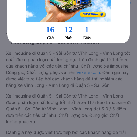
những người có thân hình nhỏ nhắn. Dòng
xe cabin limousine
đi Quận 5 - Sài Gòn từ Vĩnh Long - Vĩnh Long
này đang là
dòng xe cao cấp nhất, hành khách thường chọn vì sự riêng
tư, thoải mái, sang trọng và tiện nghi. Tất nhiên giá thành
của loại xe này sẽ cao hơn các loại khác.
2. Về chất lượng, review, đánh giá nhà xe Vĩnh Long
- Vĩnh Long Quận 5 - Sài Gòn limousine
Xe limousine đi Quận 5 - Sài Gòn từ Vĩnh Long - Vĩnh Long tốt
nhất được phân loại chất lượng dựa trên đánh giá từ 1 đến 5
của khách hàng với các tiêu chí như: Chất lượng xe limousine,
Đúng giờ, Chất lượng phục vụ trên
Vexere.com
. Đánh giá này
được viết trực tiếp bởi các khách hàng đã trải nghiệm các
hãng Xe Vĩnh Long - Vĩnh Long đi Quận 5 - Sài Gòn.
Xe limousine đi Quận 5 - Sài Gòn từ Vĩnh Long - Vĩnh Long
được phân loại chất lượng tốt nhất là xe Thái Bảo Limousine đi
Quận 5 - Sài Gòn từ Vĩnh Long - Vĩnh Long đạt 5.0 / 5 điểm
dựa trên các tiêu chí như: Chất lượng xe, Đúng giờ, Chất
lượng phục vụ.
Đánh giá này được viết trực tiếp bởi các khách hàng đã trải