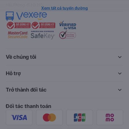
Hải Phòng đi Hà Nội
Xem tất cả tuyến đường
keyboard_arrow_down
Về chúng tôi
keyboard_arrow_down
Hỗ trợ
keyboard_arrow_down
Trở thành đối tác
Đối tác thanh toán