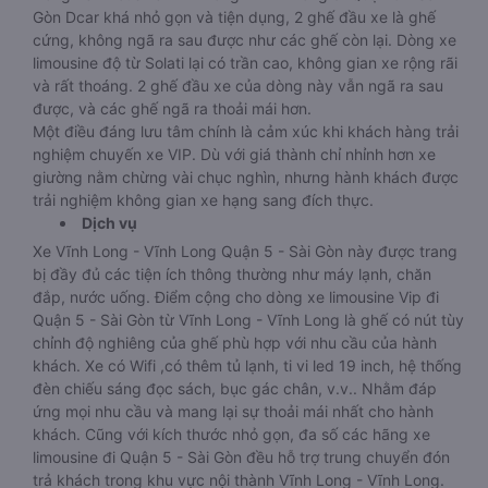
Gòn Dcar khá nhỏ gọn và tiện dụng, 2 ghế đầu xe là ghế
cứng, không ngã ra sau được như các ghế còn lại. Dòng xe
limousine độ từ Solati lại có trần cao, không gian xe rộng rãi
và rất thoáng. 2 ghế đầu xe của dòng này vẫn ngã ra sau
được, và các ghế ngã ra thoải mái hơn.
Một điều đáng lưu tâm chính là cảm xúc khi khách hàng trải
nghiệm chuyến xe VIP. Dù với giá thành chỉ nhỉnh hơn xe
giường nằm chừng vài chục nghìn, nhưng hành khách được
trải nghiệm không gian xe hạng sang đích thực.
Dịch vụ
Xe Vĩnh Long - Vĩnh Long Quận 5 - Sài Gòn này được trang
bị đầy đủ các tiện ích thông thường như máy lạnh, chăn
đắp, nước uống. Điểm cộng cho dòng xe limousine Vip đi
Quận 5 - Sài Gòn từ Vĩnh Long - Vĩnh Long là ghế có nút tùy
chỉnh độ nghiêng của ghế phù hợp với nhu cầu của hành
khách. Xe có Wifi ,có thêm tủ lạnh, ti vi led 19 inch, hệ thống
đèn chiếu sáng đọc sách, bục gác chân, v.v.. Nhằm đáp
ứng mọi nhu cầu và mang lại sự thoải mái nhất cho hành
khách. Cũng với kích thước nhỏ gọn, đa số các hãng xe
limousine đi Quận 5 - Sài Gòn đều hỗ trợ trung chuyển đón
trả khách trong khu vực nội thành Vĩnh Long - Vĩnh Long.