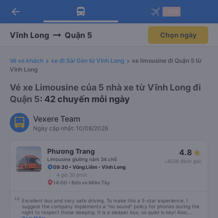
arrow_back
Tải app Vexere ngay!
Tải app Vexere
-30k
Mở app
Mở app
Nhận ưu đãi thành viên độc
-30k/ghế khi đặt vé máy bay qua
quyền
app
Vĩnh Long
Quận 5
Chọn ngày
Vé xe khách
xe đi Sài Gòn từ Vĩnh Long
xe limousine đi Quận 5 từ
Vĩnh Long
Vé xe Limousine của 5 nhà xe từ Vĩnh Long đi
Quận 5
: 42 chuyến mỗi ngày
Vexere Team
Ngày cập nhật: 10/08/2026
Phương Trang
4.8
Limousine giường nằm 34 chỗ
(4038 đánh giá)
09:30 • Vũng Liêm - Vĩnh Long
4 giờ 30 phút
14:00 • Bến xe Miền Tây
Excellent bus and very safe driving. To make this a 5-star experience, I
suggest the company implements a "no sound" policy for phones during the
night to respect those sleeping. It is a sleeper bus, so quiet is key! Also,