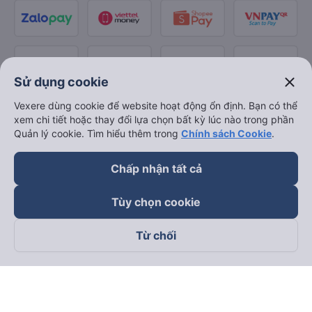
close
Sử dụng cookie
Vexere dùng cookie để website hoạt động ổn định. Bạn có thể
xem chi tiết hoặc thay đổi lựa chọn bất kỳ lúc nào trong phần
Quản lý cookie. Tìm hiểu thêm trong
Chính sách Cookie
.
Chấp nhận tất cả
Tùy chọn cookie
Từ chối
Theo dõi chúng tôi trên
Facebook
Tiktok
Youtube