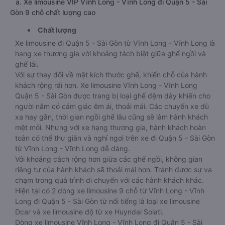
a. Xe limousine VIP Vĩnh Long - Vĩnh Long đi Quận 5 - Sài
Gòn 9 chỗ chất lượng cao
Chất lượng
Xe limousine đi Quận 5 - Sài Gòn từ Vĩnh Long - Vĩnh Long là
hạng xe thương gia với khoảng tách biệt giữa ghế ngồi và
ghế lái.
Với sự thay đổi về mặt kích thước ghế, khiến chỗ của hành
khách rộng rãi hơn. Xe limousine Vĩnh Long - Vĩnh Long
Quận 5 - Sài Gòn được trang bị loại ghế đệm dày khiến cho
người nằm có cảm giác êm ái, thoải mái. Các chuyến xe dù
xa hay gần, thời gian ngồi ghế lâu cũng sẽ làm hành khách
mệt mỏi. Nhưng với xe hạng thương gia, hành khách hoàn
toàn có thể thư giãn và nghỉ ngơi trên xe đi Quận 5 - Sài Gòn
từ Vĩnh Long - Vĩnh Long dễ dàng.
Với khoảng cách rộng hơn giữa các ghế ngồi, không gian
riêng tư của hành khách sẽ thoải mái hơn. Tránh được sự va
chạm trong quá trình di chuyển với các hành khách khác.
Hiện tại có 2 dòng xe limousine 9 chỗ từ Vĩnh Long - Vĩnh
Long đi Quận 5 - Sài Gòn từ nổi tiếng là loại xe limousine
Dcar và xe limousine độ từ xe Huyndai Solati.
Dòng xe limousine Vĩnh Long - Vĩnh Long đi Quận 5 - Sài