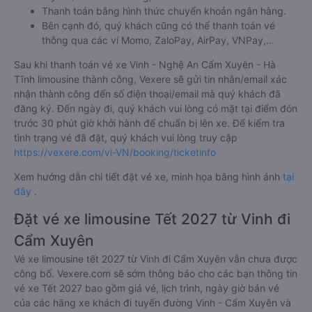
Thanh toán bằng hình thức chuyển khoản ngân hàng.
Bên cạnh đó, quý khách cũng có thể thanh toán vé
thông qua các ví Momo, ZaloPay, AirPay, VNPay,…
Sau khi thanh toán vé xe Vinh - Nghệ An Cẩm Xuyên - Hà
Tĩnh limousine thành công, Vexere sẽ gửi tin nhắn/email xác
nhận thành công đến số điện thoại/email mà quý khách đã
đăng ký. Đến ngày đi, quý khách vui lòng có mặt tại điểm đón
trước 30 phút giờ khởi hành để chuẩn bị lên xe. Để kiểm tra
tình trạng vé đã đặt, quý khách vui lòng truy cập
https://vexere.com/vi-VN/booking/ticketinfo
Xem hướng dẫn chi tiết đặt vé xe, minh họa bằng hình ảnh
tại
đây
.
Đặt vé xe limousine Tết 2027 từ Vinh đi
Cẩm Xuyên
Vé xe limousine tết 2027 từ Vinh đi Cẩm Xuyên vẫn chưa được
công bố. Vexere.com sẽ sớm thông báo cho các bạn thông tin
vé xe Tết 2027 bao gồm giá vé, lịch trình, ngày giờ bán vé
của các hãng xe khách đi tuyến đường Vinh - Cẩm Xuyên và