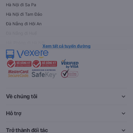
Hà Nội đi Sa Pa
Hà Nội đi Tam Đảo
Đà Nẵng đi Hội An
Đà Nẵng đi Huế
Hải Phòng đi Hà Nội
Xem tất cả tuyến đường
keyboard_arrow_down
Về chúng tôi
keyboard_arrow_down
Hỗ trợ
keyboard_arrow_down
Trở thành đối tác