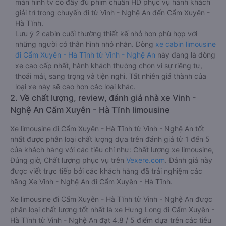
màn hình tv có đầy đủ phim chuẩn HD phục vụ hành khách
giải trí trong chuyến đi từ Vinh - Nghệ An đến Cẩm Xuyên -
Hà Tĩnh.
Lưu ý 2 cabin cuối thường thiết kế nhỏ hơn phù hợp với
những người có thân hình nhỏ nhắn. Dòng
xe cabin limousine
đi Cẩm Xuyên - Hà Tĩnh từ Vinh - Nghệ An
này đang là dòng
xe cao cấp nhất, hành khách thường chọn vì sự riêng tư,
thoải mái, sang trọng và tiện nghi. Tất nhiên giá thành của
loại xe này sẽ cao hơn các loại khác.
2. Về chất lượng, review, đánh giá nhà xe Vinh -
Nghệ An Cẩm Xuyên - Hà Tĩnh limousine
Xe limousine đi Cẩm Xuyên - Hà Tĩnh từ Vinh - Nghệ An tốt
nhất được phân loại chất lượng dựa trên đánh giá từ 1 đến 5
của khách hàng với các tiêu chí như: Chất lượng xe limousine,
Đúng giờ, Chất lượng phục vụ trên
Vexere.com
. Đánh giá này
được viết trực tiếp bởi các khách hàng đã trải nghiệm các
hãng Xe Vinh - Nghệ An đi Cẩm Xuyên - Hà Tĩnh.
Xe limousine đi Cẩm Xuyên - Hà Tĩnh từ Vinh - Nghệ An được
phân loại chất lượng tốt nhất là xe Hưng Long đi Cẩm Xuyên -
Hà Tĩnh từ Vinh - Nghệ An đạt 4.8 / 5 điểm dựa trên các tiêu