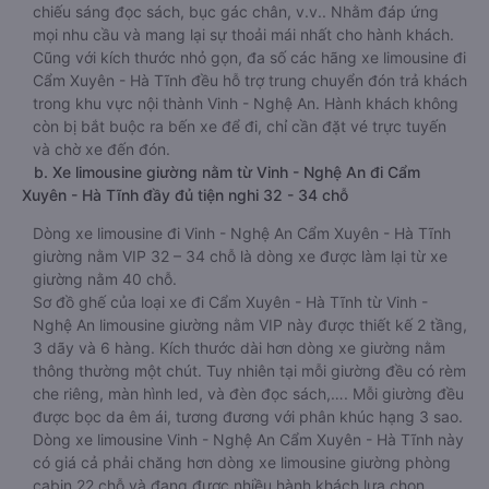
chiếu sáng đọc sách, bục gác chân, v.v.. Nhằm đáp ứng
mọi nhu cầu và mang lại sự thoải mái nhất cho hành khách.
Cũng với kích thước nhỏ gọn, đa số các hãng xe limousine đi
Cẩm Xuyên - Hà Tĩnh đều hỗ trợ trung chuyển đón trả khách
trong khu vực nội thành Vinh - Nghệ An. Hành khách không
còn bị bắt buộc ra bến xe để đi, chỉ cần đặt vé trực tuyến
và chờ xe đến đón.
b. Xe limousine giường nằm từ Vinh - Nghệ An đi Cẩm
Xuyên - Hà Tĩnh đầy đủ tiện nghi 32 - 34 chỗ
Dòng xe limousine đi Vinh - Nghệ An Cẩm Xuyên - Hà Tĩnh
giường nằm VIP 32 – 34 chỗ là dòng xe được làm lại từ xe
giường nằm 40 chỗ.
Sơ đồ ghế của loại xe đi Cẩm Xuyên - Hà Tĩnh từ Vinh -
Nghệ An limousine giường nằm VIP này được thiết kế 2 tầng,
3 dãy và 6 hàng. Kích thước dài hơn dòng xe giường nằm
thông thường một chút. Tuy nhiên tại mỗi giường đều có rèm
che riêng, màn hình led, và đèn đọc sách,…. Mỗi giường đều
được bọc da êm ái, tương đương với phân khúc hạng 3 sao.
Dòng xe limousine Vinh - Nghệ An Cẩm Xuyên - Hà Tĩnh này
có giá cả phải chăng hơn dòng xe limousine giường phòng
cabin 22 chỗ và đang được nhiều hành khách lựa chọn.