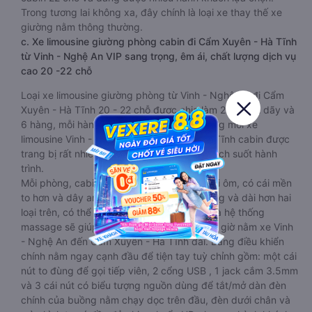
Trong tương lai không xa, đây chính là loại xe thay thế xe
giường nằm thông thường.
c. Xe limousine giường phòng cabin đi Cẩm Xuyên - Hà Tĩnh
từ Vinh - Nghệ An VIP sang trọng, êm ái, chất lượng dịch vụ
cao 20 -22 chỗ
Loại xe limousine giường phòng từ Vinh - Nghệ An đi Cẩm
Xuyên - Hà Tĩnh 20 - 22 chỗ được chia làm 2 tầng, 2 dãy và
6 hàng, mỗi hàng là 2 cabin riêng biệt. Trong mỗi xe
limousine Vinh - Nghệ An Cẩm Xuyên - Hà Tĩnh cabin được
trang bị rất nhiều tiện ích phục vụ hành khách suốt hành
trình.
Mỗi phòng, cabin đều có gối nằm rời, có gối ôm, có cái mền
to hơn và dây an toàn seat belt. Giường rộng và dài hơn hai
loại trên, có thể lăn lộn thoải mái. Đặc biệt là hệ thống
massage sẽ giúp bạn thư giãn trong những giờ nằm xe Vinh
- Nghệ An đến Cẩm Xuyên - Hà Tĩnh dài. Bảng điều khiển
chính nằm ngay cạnh đầu để tiện tay tuỳ chỉnh gồm: một cái
nút to đùng để gọi tiếp viên, 2 cổng USB , 1 jack cắm 3.5mm
và 3 cái nút có biểu tượng nguồn dùng để tắt/mở dàn đèn
chính của buồng nằm chạy dọc trên đầu, đèn dưới chân và