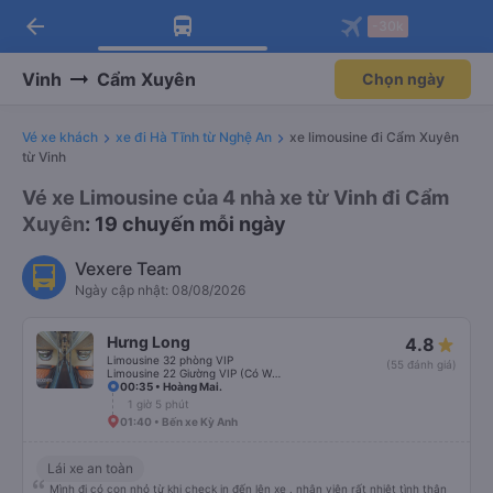
arrow_back
Tải app Vexere ngay!
Tải app Vexere
-30k
Mở app
Mở app
Nhận ưu đãi thành viên độc
-30k/ghế khi đặt vé máy bay qua
quyền
app
Vinh
Cẩm Xuyên
Chọn ngày
Vé xe khách
xe đi Hà Tĩnh từ Nghệ An
xe limousine đi Cẩm Xuyên
từ Vinh
Vé xe Limousine của 4 nhà xe từ Vinh đi Cẩm
Xuyên
: 19 chuyến mỗi ngày
Vexere Team
Ngày cập nhật: 08/08/2026
Hưng Long
4.8
Limousine 32 phòng VIP
(55 đánh giá)
Limousine 22 Giường VIP (Có WC)
00:35 • Hoàng Mai.
1 giờ 5 phút
01:40 • Bến xe Kỳ Anh
Lái xe an toàn
Mình đi có con nhỏ từ khi check in đến lên xe . nhân viên rất nhiệt tình thân