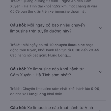
Trả lời:
Quãng đường từ Vinh - Nghệ An đến Cẩm
Xuyên - Hà Tĩnh dài khoảng
52 km
, một chặng đi vừa
đủ để bạn thư giãn trên xe limousine thoải mái.
Câu hỏi:
Mỗi ngày có bao nhiêu chuyến
limousine trên tuyến đường này?
Trả lời:
Mỗi ngày có tới
19 chuyến limousine
hoạt
động trên tuyến, khởi hành liên tục từ
0:00 đến 23:45
.
Các hãng nổi bật gồm:
Hưng Long
,...
Câu hỏi:
Xe limousine nào khởi hành từ
Cẩm Xuyên - Hà Tĩnh sớm nhất?
Trả lời:
Chuyến limousine sớm nhất khởi hành lúc
0:00
,
do nhà xe
Hưng Long
khai thác.
Câu hỏi:
Xe limousine nào khởi hành từ Vinh