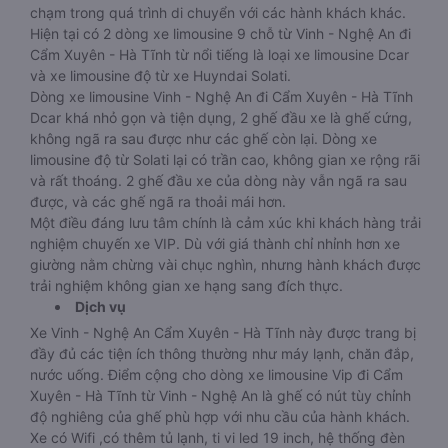
chạm trong quá trình di chuyển với các hành khách khác.
Hiện tại có 2 dòng xe limousine 9 chỗ từ Vinh - Nghệ An đi
Cẩm Xuyên - Hà Tĩnh từ nổi tiếng là loại xe limousine Dcar
và xe limousine độ từ xe Huyndai Solati.
Dòng xe limousine Vinh - Nghệ An đi Cẩm Xuyên - Hà Tĩnh
Dcar khá nhỏ gọn và tiện dụng, 2 ghế đầu xe là ghế cứng,
không ngã ra sau được như các ghế còn lại. Dòng xe
limousine độ từ Solati lại có trần cao, không gian xe rộng rãi
và rất thoáng. 2 ghế đầu xe của dòng này vẫn ngã ra sau
được, và các ghế ngã ra thoải mái hơn.
Một điều đáng lưu tâm chính là cảm xúc khi khách hàng trải
nghiệm chuyến xe VIP. Dù với giá thành chỉ nhỉnh hơn xe
giường nằm chừng vài chục nghìn, nhưng hành khách được
trải nghiệm không gian xe hạng sang đích thực.
Dịch vụ
Xe Vinh - Nghệ An Cẩm Xuyên - Hà Tĩnh này được trang bị
đầy đủ các tiện ích thông thường như máy lạnh, chăn đắp,
nước uống. Điểm cộng cho dòng xe limousine Vip đi Cẩm
Xuyên - Hà Tĩnh từ Vinh - Nghệ An là ghế có nút tùy chỉnh
độ nghiêng của ghế phù hợp với nhu cầu của hành khách.
Xe có Wifi ,có thêm tủ lạnh, ti vi led 19 inch, hệ thống đèn