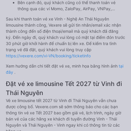
Bên cạnh đó, quý khách cũng có thể thanh toán vé
thông qua các ví Momo, ZaloPay, AirPay, VNPay,…
Sau khi thanh toán vé xe Vinh - Nghệ An Thái Nguyên
limousine thành công, Vexere sẽ gửi tin nhắn/email xác nhận
thành công đến số điện thoại/email mà quý khách đã đăng
ký. Đến ngày đi, quý khách vui lòng có mặt tại điểm đón trước
30 phút giờ khởi hành để chuẩn bị lên xe. Để kiểm tra tình
trạng vé đã đặt, quý khách vui lòng truy cập
https://vexere.com/vi-VN/booking/ticketinfo
Xem hướng dẫn chi tiết đặt vé xe, minh họa bằng hình ảnh
tại
đây
.
Đặt vé xe limousine Tết 2027 từ Vinh đi
Thái Nguyên
Vé xe limousine tết 2027 từ Vinh đi Thái Nguyên vẫn chưa
được công bố. Vexere.com sẽ sớm thông báo cho các bạn
thông tin vé xe Tết 2027 bao gồm giá vé, lịch trình, ngày giờ
bán vé của các hãng xe khách đi tuyến đường Vinh - Thái
Nguyên và Thái Nguyên - Vinh ngay khi có thông tin từ các