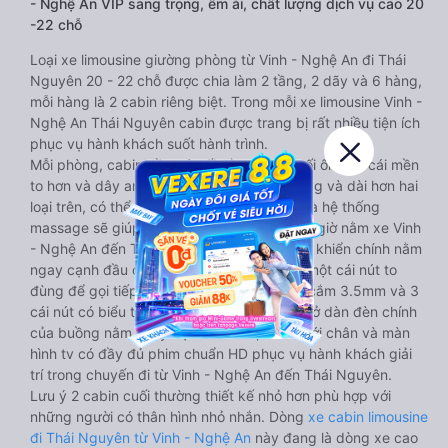
- Nghệ An VIP sang trọng, êm ái, chất lượng dịch vụ cao 20
-22 chỗ
Loại xe limousine giường phòng từ Vinh - Nghệ An đi Thái
Nguyên 20 - 22 chỗ được chia làm 2 tầng, 2 dãy và 6 hàng,
mỗi hàng là 2 cabin riêng biệt. Trong mỗi xe limousine Vinh -
Nghệ An Thái Nguyên cabin được trang bị rất nhiều tiện ích
phục vụ hành khách suốt hành trình.
Mỗi phòng, cabin đều có gối nằm rời, có gối ôm, có cái mền
to hơn và dây an toàn seat belt. Giường rộng và dài hơn hai
loại trên, có thể lăn lộn thoải mái. Đặc biệt là hệ thống
massage sẽ giúp bạn thư giãn trong những giờ nằm xe Vinh
- Nghệ An đến Thái Nguyên dài. Bảng điều khiển chính nằm
ngay cạnh đầu để tiện tay tuỳ chỉnh gồm: một cái nút to
đùng để gọi tiếp viên, 2 cổng USB , 1 jack cắm 3.5mm và 3
cái nút có biểu tượng nguồn dùng để tắt/mở dàn đèn chính
của buồng nằm chạy dọc trên đầu, đèn dưới chân và màn
hình tv có đầy đủ phim chuẩn HD phục vụ hành khách giải
trí trong chuyến đi từ Vinh - Nghệ An đến Thái Nguyên.
Lưu ý 2 cabin cuối thường thiết kế nhỏ hơn phù hợp với
những người có thân hình nhỏ nhắn. Dòng
xe cabin limousine
đi Thái Nguyên từ Vinh - Nghệ An
này đang là dòng xe cao