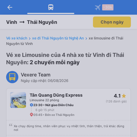
arrow_back
-30k
Vinh
Thái Nguyên
Chọn ngày
Vé xe khách
xe đi Thái Nguyên từ Nghệ An
xe limousine đi Thái
Nguyên từ Vinh
Vé xe Limousine của 4 nhà xe từ Vinh đi Thái
Nguyên
: 2 chuyến mỗi ngày
Vexere Team
Ngày cập nhật: 06/08/2026
Tân Quang Dũng Express
4.1
Limousine 22 phòng
(126 đánh giá)
23:30 • Nút giao Diễn Châu
6 giờ 15 phút
05:45 • Bến xe Thái Nguyên
Xe chạy đúng time, nhân viên phục vụ nhiệt tình, thân thiện, trả khác đúng
nơi