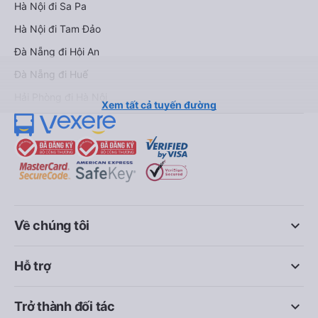
Hà Nội đi Sa Pa
Hà Nội đi Tam Đảo
Đà Nẵng đi Hội An
Đà Nẵng đi Huế
Hải Phòng đi Hà Nội
Xem tất cả tuyến đường
keyboard_arrow_down
Về chúng tôi
keyboard_arrow_down
Hỗ trợ
keyboard_arrow_down
Trở thành đối tác