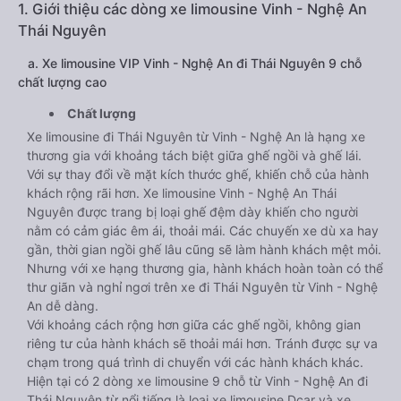
1. Giới thiệu các dòng xe limousine Vinh - Nghệ An
Thái Nguyên
a. Xe limousine VIP Vinh - Nghệ An đi Thái Nguyên 9 chỗ
chất lượng cao
Chất lượng
Xe limousine đi Thái Nguyên từ Vinh - Nghệ An là hạng xe
thương gia với khoảng tách biệt giữa ghế ngồi và ghế lái.
Với sự thay đổi về mặt kích thước ghế, khiến chỗ của hành
khách rộng rãi hơn. Xe limousine Vinh - Nghệ An Thái
Nguyên được trang bị loại ghế đệm dày khiến cho người
nằm có cảm giác êm ái, thoải mái. Các chuyến xe dù xa hay
gần, thời gian ngồi ghế lâu cũng sẽ làm hành khách mệt mỏi.
Nhưng với xe hạng thương gia, hành khách hoàn toàn có thể
thư giãn và nghỉ ngơi trên xe đi Thái Nguyên từ Vinh - Nghệ
An dễ dàng.
Với khoảng cách rộng hơn giữa các ghế ngồi, không gian
riêng tư của hành khách sẽ thoải mái hơn. Tránh được sự va
chạm trong quá trình di chuyển với các hành khách khác.
Hiện tại có 2 dòng xe limousine 9 chỗ từ Vinh - Nghệ An đi
Thái Nguyên từ nổi tiếng là loại xe limousine Dcar và xe