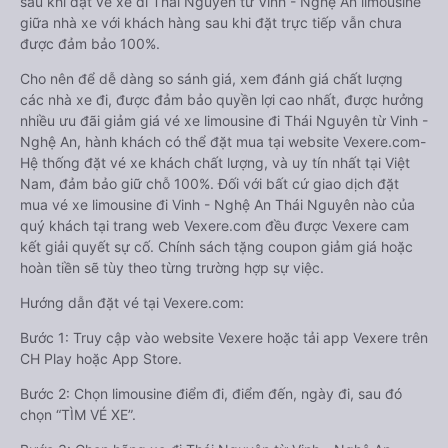
sau khi đặt vé xe đi Thái Nguyên từ Vinh - Nghệ An limousine
giữa nhà xe với khách hàng sau khi đặt trực tiếp vẫn chưa
được đảm bảo 100%.
Cho nên để dễ dàng so sánh giá, xem đánh giá chất lượng
các nhà xe đi, được đảm bảo quyền lợi cao nhất, được hưởng
nhiều ưu đãi giảm giá vé xe limousine đi Thái Nguyên từ Vinh -
Nghệ An, hành khách có thể đặt mua tại website Vexere.com-
Hệ thống đặt vé xe khách chất lượng, và uy tín nhất tại Việt
Nam, đảm bảo giữ chỗ 100%. Đối với bất cứ giao dịch đặt
mua vé xe limousine đi Vinh - Nghệ An Thái Nguyên nào của
quý khách tại trang web Vexere.com đều được Vexere cam
kết giải quyết sự cố. Chính sách tặng coupon giảm giá hoặc
hoàn tiền sẽ tùy theo từng trường hợp sự việc.
Hướng dẫn đặt vé tại Vexere.com:
Bước 1: Truy cập vào website Vexere hoặc tải app Vexere trên
CH Play hoặc App Store.
Bước 2: Chọn limousine điểm đi, điểm đến, ngày đi, sau đó
chọn “TÌM VÉ XE”.