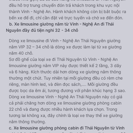
đều hỗ trợ trung chuyển đón trả khách trong khu vực nội
thành Vinh - Nghệ An. Hành khách không còn bị bắt buộc ra
bến xe để đi, chỉ cần đặt vé trực tuyến và chờ xe đến đón.
b. Xe limousine giường nằm từ Vinh - Nghệ An đi Thái
Nguyên đầy đủ tiện nghi 32 - 34 chỗ
Dòng xe limousine đi Vinh - Nghệ An Thái Nguyên giường
nằm VIP 32 – 34 chỗ là dòng xe được làm lại từ xe giường
nằm 40 chỗ.
Sơ đồ ghế của loại xe đi Thái Nguyên từ Vinh - Nghệ An
limousine giường nằm VIP này được thiết kế 2 tầng, 3 dãy
và 6 hàng. Kích thước dài hơn dòng xe giường nằm thông
thường một chút. Tuy nhiên tại mỗi giường đều có rèm che
riêng, màn hình led, và đèn đọc sách,…. Mỗi giường đều
được bọc da êm ái, tương đương với phân khúc hạng 3 sao.
Dòng xe limousine Vinh - Nghệ An Thái Nguyên này có giá
cả phải chăng hơn dòng xe limousine giường phòng cabin
22 chỗ và đang được nhiều hành khách lựa chọn. Trong
tương lai không xa, đây chính là loại xe thay thế xe giường
nằm thông thường.
c. Xe limousine giường phòng cabin đi Thái Nguyên từ Vinh