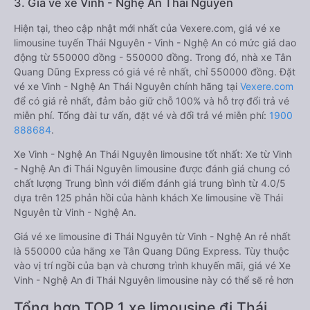
3. Giá vé xe Vinh - Nghệ An Thái Nguyên
Hiện tại, theo cập nhật mới nhất của Vexere.com, giá vé xe
limousine tuyến Thái Nguyên - Vinh - Nghệ An có mức giá dao
động từ 550000 đồng - 550000 đồng. Trong đó, nhà xe Tân
Quang Dũng Express có giá vé rẻ nhất, chỉ 550000 đồng. Đặt
vé xe Vinh - Nghệ An Thái Nguyên chính hãng tại
Vexere.com
để có giá rẻ nhất, đảm bảo giữ chỗ 100% và hỗ trợ đổi trả vé
miễn phí. Tổng đài tư vấn, đặt vé và đổi trả vé miễn phí:
1900
888684
.
Xe Vinh - Nghệ An Thái Nguyên limousine tốt nhất: Xe từ Vinh
- Nghệ An đi Thái Nguyên limousine được đánh giá chung có
chất lượng Trung bình với điểm đánh giá trung bình từ 4.0/5
dựa trên 125 phản hồi của hành khách Xe limousine về Thái
Nguyên từ Vinh - Nghệ An.
Giá vé xe limousine đi Thái Nguyên từ Vinh - Nghệ An rẻ nhất
là 550000 của hãng xe Tân Quang Dũng Express. Tùy thuộc
vào vị trí ngồi của bạn và chương trình khuyến mãi, giá vé Xe
Vinh - Nghệ An đi Thái Nguyên limousine này có thể sẽ rẻ hơn
Tổng hợp TOP 1 xe limousine đi Thái