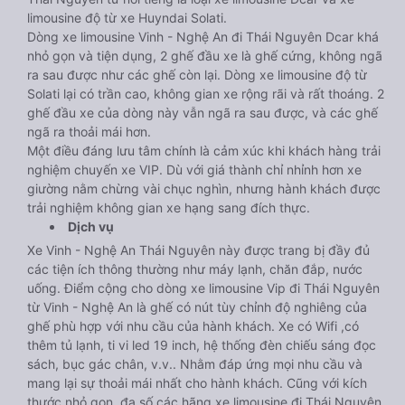
limousine độ từ xe Huyndai Solati.
Dòng xe limousine Vinh - Nghệ An đi Thái Nguyên Dcar khá
nhỏ gọn và tiện dụng, 2 ghế đầu xe là ghế cứng, không ngã
ra sau được như các ghế còn lại. Dòng xe limousine độ từ
Solati lại có trần cao, không gian xe rộng rãi và rất thoáng. 2
ghế đầu xe của dòng này vẫn ngã ra sau được, và các ghế
ngã ra thoải mái hơn.
Một điều đáng lưu tâm chính là cảm xúc khi khách hàng trải
nghiệm chuyến xe VIP. Dù với giá thành chỉ nhỉnh hơn xe
giường nằm chừng vài chục nghìn, nhưng hành khách được
trải nghiệm không gian xe hạng sang đích thực.
Dịch vụ
Xe Vinh - Nghệ An Thái Nguyên này được trang bị đầy đủ
các tiện ích thông thường như máy lạnh, chăn đắp, nước
uống. Điểm cộng cho dòng xe limousine Vip đi Thái Nguyên
từ Vinh - Nghệ An là ghế có nút tùy chỉnh độ nghiêng của
ghế phù hợp với nhu cầu của hành khách. Xe có Wifi ,có
thêm tủ lạnh, ti vi led 19 inch, hệ thống đèn chiếu sáng đọc
sách, bục gác chân, v.v.. Nhằm đáp ứng mọi nhu cầu và
mang lại sự thoải mái nhất cho hành khách. Cũng với kích
thước nhỏ gọn, đa số các hãng xe limousine đi Thái Nguyên