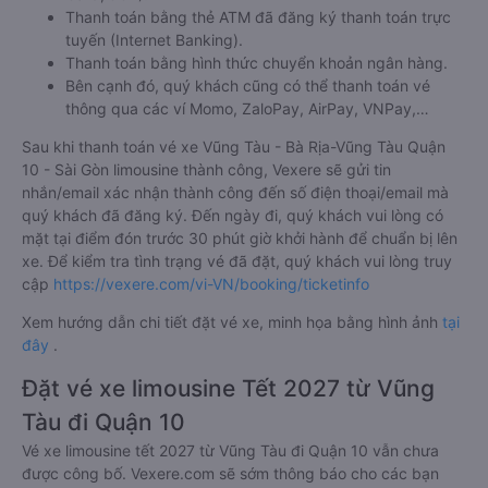
Thanh toán bằng thẻ ATM đã đăng ký thanh toán trực
tuyến (Internet Banking).
Thanh toán bằng hình thức chuyển khoản ngân hàng.
Bên cạnh đó, quý khách cũng có thể thanh toán vé
thông qua các ví Momo, ZaloPay, AirPay, VNPay,…
Sau khi thanh toán vé xe Vũng Tàu - Bà Rịa-Vũng Tàu Quận
10 - Sài Gòn limousine thành công, Vexere sẽ gửi tin
nhắn/email xác nhận thành công đến số điện thoại/email mà
quý khách đã đăng ký. Đến ngày đi, quý khách vui lòng có
mặt tại điểm đón trước 30 phút giờ khởi hành để chuẩn bị lên
xe. Để kiểm tra tình trạng vé đã đặt, quý khách vui lòng truy
cập
https://vexere.com/vi-VN/booking/ticketinfo
Xem hướng dẫn chi tiết đặt vé xe, minh họa bằng hình ảnh
tại
đây
.
Đặt vé xe limousine Tết 2027 từ Vũng
Tàu đi Quận 10
Vé xe limousine tết 2027 từ Vũng Tàu đi Quận 10 vẫn chưa
được công bố. Vexere.com sẽ sớm thông báo cho các bạn