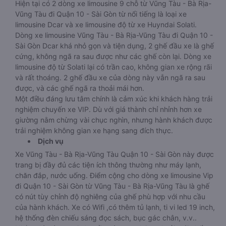
Hiện tại có 2 dòng xe limousine 9 chỗ từ Vũng Tàu - Bà Rịa-
Vũng Tàu đi Quận 10 - Sài Gòn từ nổi tiếng là loại xe
limousine Dcar và xe limousine độ từ xe Huyndai Solati.
Dòng xe limousine Vũng Tàu - Bà Rịa-Vũng Tàu đi Quận 10 -
Sài Gòn Dcar khá nhỏ gọn và tiện dụng, 2 ghế đầu xe là ghế
cứng, không ngã ra sau được như các ghế còn lại. Dòng xe
limousine độ từ Solati lại có trần cao, không gian xe rộng rãi
và rất thoáng. 2 ghế đầu xe của dòng này vẫn ngã ra sau
được, và các ghế ngã ra thoải mái hơn.
Một điều đáng lưu tâm chính là cảm xúc khi khách hàng trải
nghiệm chuyến xe VIP. Dù với giá thành chỉ nhỉnh hơn xe
giường nằm chừng vài chục nghìn, nhưng hành khách được
trải nghiệm không gian xe hạng sang đích thực.
Dịch vụ
Xe Vũng Tàu - Bà Rịa-Vũng Tàu Quận 10 - Sài Gòn này được
trang bị đầy đủ các tiện ích thông thường như máy lạnh,
chăn đắp, nước uống. Điểm cộng cho dòng xe limousine Vip
đi Quận 10 - Sài Gòn từ Vũng Tàu - Bà Rịa-Vũng Tàu là ghế
có nút tùy chỉnh độ nghiêng của ghế phù hợp với nhu cầu
của hành khách. Xe có Wifi ,có thêm tủ lạnh, ti vi led 19 inch,
hệ thống đèn chiếu sáng đọc sách, bục gác chân, v.v..