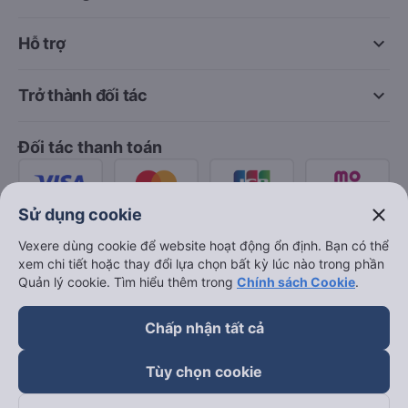
keyboard_arrow_down
Hỗ trợ
keyboard_arrow_down
Trở thành đối tác
Đối tác thanh toán
close
Sử dụng cookie
Vexere dùng cookie để website hoạt động ổn định. Bạn có thể
xem chi tiết hoặc thay đổi lựa chọn bất kỳ lúc nào trong phần
Quản lý cookie. Tìm hiểu thêm trong
Chính sách Cookie
.
Chấp nhận tất cả
Tùy chọn cookie