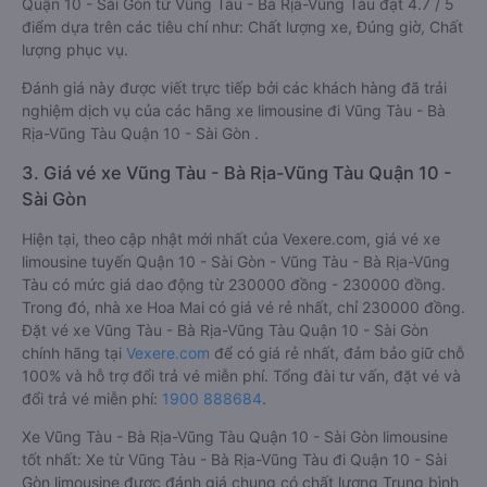
Quận 10 - Sài Gòn từ Vũng Tàu - Bà Rịa-Vũng Tàu đạt 4.7 / 5
điểm dựa trên các tiêu chí như: Chất lượng xe, Đúng giờ, Chất
lượng phục vụ.
Đánh giá này được viết trực tiếp bởi các khách hàng đã trải
nghiệm dịch vụ của các hãng xe limousine đi Vũng Tàu - Bà
Rịa-Vũng Tàu Quận 10 - Sài Gòn .
3. Giá vé xe Vũng Tàu - Bà Rịa-Vũng Tàu Quận 10 -
Sài Gòn
Hiện tại, theo cập nhật mới nhất của Vexere.com, giá vé xe
limousine tuyến Quận 10 - Sài Gòn - Vũng Tàu - Bà Rịa-Vũng
Tàu có mức giá dao động từ 230000 đồng - 230000 đồng.
Trong đó, nhà xe Hoa Mai có giá vé rẻ nhất, chỉ 230000 đồng.
Đặt vé xe Vũng Tàu - Bà Rịa-Vũng Tàu Quận 10 - Sài Gòn
chính hãng tại
Vexere.com
để có giá rẻ nhất, đảm bảo giữ chỗ
100% và hỗ trợ đổi trả vé miễn phí. Tổng đài tư vấn, đặt vé và
đổi trả vé miễn phí:
1900 888684
.
Xe Vũng Tàu - Bà Rịa-Vũng Tàu Quận 10 - Sài Gòn limousine
tốt nhất: Xe từ Vũng Tàu - Bà Rịa-Vũng Tàu đi Quận 10 - Sài
Gòn limousine được đánh giá chung có chất lượng Trung bình