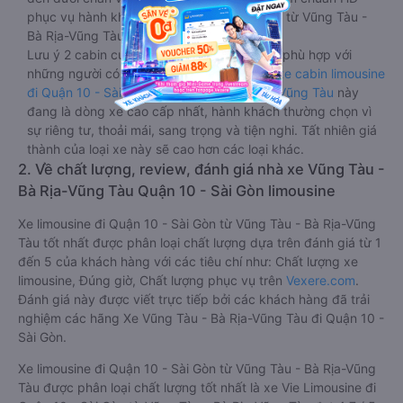
phục vụ hành khách giải trí trong chuyến đi từ Vũng Tàu -
Bà Rịa-Vũng Tàu đến Quận 10 - Sài Gòn.
Lưu ý 2 cabin cuối thường thiết kế nhỏ hơn phù hợp với
những người có thân hình nhỏ nhắn. Dòng
xe cabin limousine
đi Quận 10 - Sài Gòn từ Vũng Tàu - Bà Rịa-Vũng Tàu
này
đang là dòng xe cao cấp nhất, hành khách thường chọn vì
sự riêng tư, thoải mái, sang trọng và tiện nghi. Tất nhiên giá
thành của loại xe này sẽ cao hơn các loại khác.
2. Về chất lượng, review, đánh giá nhà xe Vũng Tàu -
Bà Rịa-Vũng Tàu Quận 10 - Sài Gòn limousine
Xe limousine đi Quận 10 - Sài Gòn từ Vũng Tàu - Bà Rịa-Vũng
Tàu tốt nhất được phân loại chất lượng dựa trên đánh giá từ 1
đến 5 của khách hàng với các tiêu chí như: Chất lượng xe
limousine, Đúng giờ, Chất lượng phục vụ trên
Vexere.com
.
Đánh giá này được viết trực tiếp bởi các khách hàng đã trải
nghiệm các hãng Xe Vũng Tàu - Bà Rịa-Vũng Tàu đi Quận 10 -
Sài Gòn.
Xe limousine đi Quận 10 - Sài Gòn từ Vũng Tàu - Bà Rịa-Vũng
Tàu được phân loại chất lượng tốt nhất là xe Vie Limousine đi