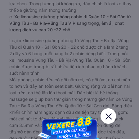
lựa chọn. Trong tương lai không xa, đây chính là loại xe thay
thế xe giường nằm thông thường.
c. Xe limousine giường phòng cabin đi Quận 10 - Sài Gòn từ
Vũng Tàu - Bà Rịa-Vũng Tàu VIP sang trọng, êm ái, chất
lượng dịch vụ cao 20 -22 chỗ
Loại xe limousine giường phòng từ Vũng Tàu - Bà Rịa-Vũng
Tàu đi Quận 10 - Sài Gòn 20 - 22 chỗ được chia làm 2 tầng,
2 dãy và 6 hàng, mỗi hàng là 2 cabin riêng biệt. Trong mỗi
xe limousine Vũng Tàu - Bà Rịa-Vũng Tàu Quận 10 - Sài Gòn
cabin được trang bị rất nhiều tiện ích phục vụ hành khách
suốt hành trình.
Mỗi phòng, cabin đều có gối nằm rời, có gối ôm, có cái mền
to hơn và dây an toàn seat belt. Giường rộng và dài hơn hai
loại trên, có thể lăn lộn thoải mái. Đặc biệt là hệ thống
massage sẽ giúp bạn thư giãn trong những giờ nằm xe Vũng
Tàu - Bà Rịa-Vũng Tàu đến Quận 10 - Sài Gòn dài. Bảng điều
khiển chính nằm ngay cạnh đầu để tiện tay tuỳ chỉnh gồm:
một cái nút to đùng để gọi tiếp viên, 2 cổng USB , 1 jack
cắm 3.5mm và 3 cái nút có biểu tượng nguồn dùng để
tắt/mở dàn đèn chính của buồng nằm chạy dọc trên đầu,
đèn dưới chân và màn hình tv có đầy đủ phim chuẩn HD