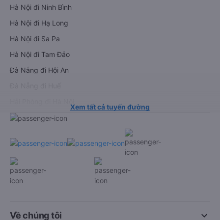
Hà Nội đi Ninh Bình
Hà Nội đi Hạ Long
Hà Nội đi Sa Pa
Hà Nội đi Tam Đảo
Đà Nẵng đi Hội An
Đà Nẵng đi Huế
Hải Phòng đi Hà Nội
Xem tất cả tuyến đường
keyboard_arrow_down
Về chúng tôi