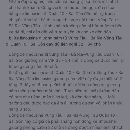
Nhằm đáp ứng mọi nhu cầu và mang lại sự thoải mái nhất
cho hành khách. Cũng với kích thước nhỏ gọn, đa số các
hãng xe limousine đi Quận 10 - Sài Gòn đều hỗ trợ trung
chuyển đón trả khách trong khu vực nội thành Vũng Tàu -
Bà Rịa-Vũng Tàu. Hành khách không còn bị bắt buộc ra bến
xe để đi, chỉ cần đặt vé trực tuyến và chờ xe đến đón.
b. Xe limousine giường nằm từ Vũng Tàu - Bà Rịa-Vũng Tàu
đi Quận 10 - Sài Gòn đầy đủ tiện nghi 32 - 34 chỗ
Dòng xe limousine đi Vũng Tàu - Bà Rịa-Vũng Tàu Quận 10 -
Sài Gòn giường nằm VIP 32 – 34 chỗ là dòng xe được làm lại
từ xe giường nằm 40 chỗ.
Sơ đồ ghế của loại xe đi Quận 10 - Sài Gòn từ Vũng Tàu - Bà
Rịa-Vũng Tàu limousine giường nằm VIP này được thiết kế 2
tầng, 3 dãy và 6 hàng. Kích thước dài hơn dòng xe giường
nằm thông thường một chút. Tuy nhiên tại mỗi giường đều
có rèm che riêng, màn hình led, và đèn đọc sách,…. Mỗi
giường đều được bọc da êm ái, tương đương với phân khúc
hạng 3 sao.
Dòng xe limousine Vũng Tàu - Bà Rịa-Vũng Tàu Quận 10 -
Sài Gòn này có giá cả phải chăng hơn dòng xe limousine
giường phòng cabin 22 chỗ và đang được nhiều hành khách