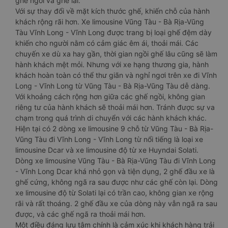
ghế ngồi và ghế lái.
Với sự thay đổi về mặt kích thước ghế, khiến chỗ của hành
khách rộng rãi hơn. Xe limousine Vũng Tàu - Bà Rịa-Vũng
Tàu Vĩnh Long - Vĩnh Long được trang bị loại ghế đệm dày
khiến cho người nằm có cảm giác êm ái, thoải mái. Các
chuyến xe dù xa hay gần, thời gian ngồi ghế lâu cũng sẽ làm
hành khách mệt mỏi. Nhưng với xe hạng thương gia, hành
khách hoàn toàn có thể thư giãn và nghỉ ngơi trên xe đi Vĩnh
Long - Vĩnh Long từ Vũng Tàu - Bà Rịa-Vũng Tàu dễ dàng.
Với khoảng cách rộng hơn giữa các ghế ngồi, không gian
riêng tư của hành khách sẽ thoải mái hơn. Tránh được sự va
chạm trong quá trình di chuyển với các hành khách khác.
Hiện tại có 2 dòng xe limousine 9 chỗ từ Vũng Tàu - Bà Rịa-
Vũng Tàu đi Vĩnh Long - Vĩnh Long từ nổi tiếng là loại xe
limousine Dcar và xe limousine độ từ xe Huyndai Solati.
Dòng xe limousine Vũng Tàu - Bà Rịa-Vũng Tàu đi Vĩnh Long
- Vĩnh Long Dcar khá nhỏ gọn và tiện dụng, 2 ghế đầu xe là
ghế cứng, không ngã ra sau được như các ghế còn lại. Dòng
xe limousine độ từ Solati lại có trần cao, không gian xe rộng
rãi và rất thoáng. 2 ghế đầu xe của dòng này vẫn ngã ra sau
được, và các ghế ngã ra thoải mái hơn.
Một điều đáng lưu tâm chính là cảm xúc khi khách hàng trải