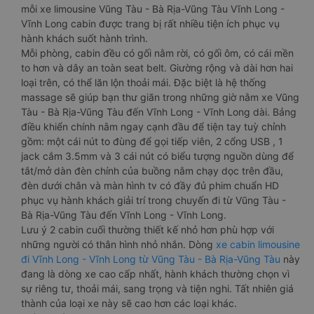
mỗi xe limousine Vũng Tàu - Bà Rịa-Vũng Tàu Vĩnh Long -
Vĩnh Long cabin được trang bị rất nhiều tiện ích phục vụ
hành khách suốt hành trình.
Mỗi phòng, cabin đều có gối nằm rời, có gối ôm, có cái mền
to hơn và dây an toàn seat belt. Giường rộng và dài hơn hai
loại trên, có thể lăn lộn thoải mái. Đặc biệt là hệ thống
massage sẽ giúp bạn thư giãn trong những giờ nằm xe Vũng
Tàu - Bà Rịa-Vũng Tàu đến Vĩnh Long - Vĩnh Long dài. Bảng
điều khiển chính nằm ngay cạnh đầu để tiện tay tuỳ chỉnh
gồm: một cái nút to đùng để gọi tiếp viên, 2 cổng USB , 1
jack cắm 3.5mm và 3 cái nút có biểu tượng nguồn dùng để
tắt/mở dàn đèn chính của buồng nằm chạy dọc trên đầu,
đèn dưới chân và màn hình tv có đầy đủ phim chuẩn HD
phục vụ hành khách giải trí trong chuyến đi từ Vũng Tàu -
Bà Rịa-Vũng Tàu đến Vĩnh Long - Vĩnh Long.
Lưu ý 2 cabin cuối thường thiết kế nhỏ hơn phù hợp với
những người có thân hình nhỏ nhắn. Dòng
xe cabin limousine
đi Vĩnh Long - Vĩnh Long từ Vũng Tàu - Bà Rịa-Vũng Tàu
này
đang là dòng xe cao cấp nhất, hành khách thường chọn vì
sự riêng tư, thoải mái, sang trọng và tiện nghi. Tất nhiên giá
thành của loại xe này sẽ cao hơn các loại khác.