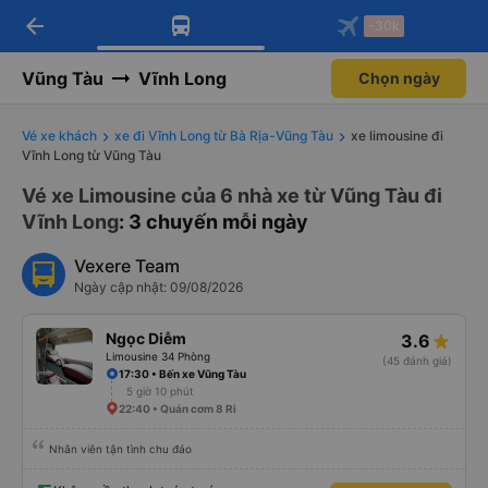
arrow_back
Tải app Vexere ngay!
Tải app Vexere
-30k
Mở app
Mở app
Nhận ưu đãi thành viên độc
-30k/ghế khi đặt vé máy bay qua
quyền
app
Vũng Tàu
Vĩnh Long
Chọn ngày
Vé xe khách
xe đi Vĩnh Long từ Bà Rịa-Vũng Tàu
xe limousine đi
Vĩnh Long từ Vũng Tàu
Vé xe Limousine của 6 nhà xe từ Vũng Tàu đi
Vĩnh Long
: 3 chuyến mỗi ngày
Vexere Team
Ngày cập nhật: 09/08/2026
Ngọc Diễm
3.6
Limousine 34 Phòng
(45 đánh giá)
17:30 • Bến xe Vũng Tàu
5 giờ 10 phút
22:40 • Quán cơm 8 Ri
Nhân viên tận tình chu đáo