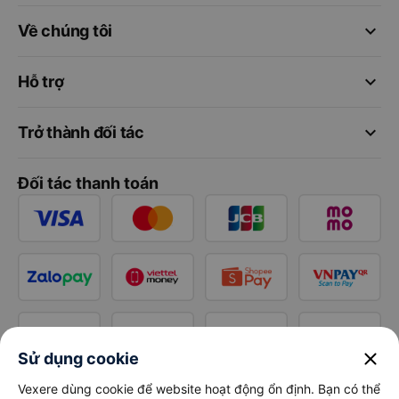
keyboard_arrow_down
Về chúng tôi
keyboard_arrow_down
Hỗ trợ
keyboard_arrow_down
Trở thành đối tác
Đối tác thanh toán
close
Sử dụng cookie
Vexere dùng cookie để website hoạt động ổn định. Bạn có thể