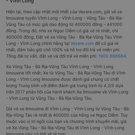
- Vĩnh Long
Hiện tại, theo cập nhật mới nhất của Vexere.com, giá vé xe
limousine tuyến Vĩnh Long - Vĩnh Long - Vũng Tàu - Bà Rịa-
Vũng Tàu có mức giá dao động từ 400000 đồng - 441000
đồng. Trong đó, nhà xe Ngọc Diễm có giá vé rẻ nhất, chỉ
400000 đồng. Đặt vé xe Vũng Tàu - Bà Rịa-Vũng Tàu Vĩnh
Long - Vĩnh Long chính hãng tại
Vexere.com
để có giá rẻ
nhất, đảm bảo giữ chỗ 100% và hỗ trợ đổi trả vé miễn phí.
Tổng đài tư vấn, đặt vé và đổi trả vé miễn phí:
1900 888684
.
Xe Vũng Tàu - Bà Rịa-Vũng Tàu Vĩnh Long - Vĩnh Long
limousine tốt nhất: Xe từ Vũng Tàu - Bà Rịa-Vũng Tàu đi Vĩnh
Long - Vĩnh Long limousine được đánh giá chung có chất
lượng Trung bình với điểm đánh giá trung bình từ 4.2/5 dựa
trên 2517 phản hồi của hành khách Xe limousine về Vĩnh Long
- Vĩnh Long từ Vũng Tàu - Bà Rịa-Vũng Tàu.
Giá vé xe limousine đi Vĩnh Long - Vĩnh Long từ Vũng Tàu - Bà
Rịa-Vũng Tàu rẻ nhất là 400000 của hãng xe Ngọc Diễm. Tùy
thuộc vào vị trí ngồi của bạn và chương trình khuyến mãi, giá
vé Xe Vũng Tàu - Bà Rịa-Vũng Tàu đi Vĩnh Long - Vĩnh Long
limousine này có thể sẽ rẻ hơn