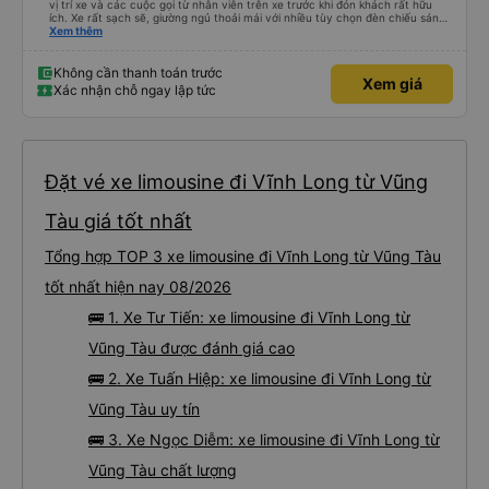
vị trí xe và các cuộc gọi từ nhân viên trên xe trước khi đón khách rất hữu
ích. Xe rất sạch sẽ, giường ngủ thoải mái với nhiều tùy chọn đèn chiếu sáng
và cổng USB được đặt ở vị trí thuận tiện. Nhân viên rất lịch sự và xe đến
Xem thêm
điểm đến sớm hơn dự kiến. Cảm ơn!
Không cần thanh toán trước
Xem giá
Xác nhận chỗ ngay lập tức
Đặt vé xe limousine đi Vĩnh Long từ Vũng
Tàu giá tốt nhất
Tổng hợp TOP 3 xe limousine đi Vĩnh Long từ Vũng Tàu
tốt nhất hiện nay 08/2026
🚌 1. Xe Tư Tiến: xe limousine đi Vĩnh Long từ
Vũng Tàu được đánh giá cao
🚌 2. Xe Tuấn Hiệp: xe limousine đi Vĩnh Long từ
Vũng Tàu uy tín
🚌 3. Xe Ngọc Diễm: xe limousine đi Vĩnh Long từ
Vũng Tàu chất lượng