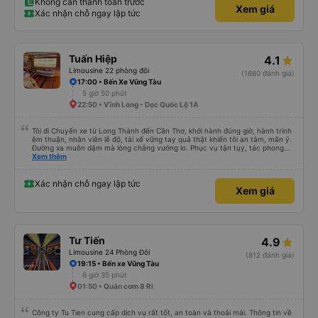
Không cần thanh toán trước
Xem giá
Xác nhận chỗ ngay lập tức
Tuấn Hiệp
4.1
Limousine 22 phòng đôi
(1660 đánh giá)
17:00 • Bến Xe Vũng Tàu
5 giờ 50 phút
22:50 • Vĩnh Long - Dọc Quốc Lộ 1A
Tôi đi Chuyến xe từ Long Thành đến Cần Thơ, khởi hành đúng giờ, hành trình
êm thuận, nhân viên lễ độ, tài xế vững tay quả thật khiến tôi an tâm, mãn ý.
Đường xa muôn dặm mà lòng chẳng vướng lo. Phục vụ tận tụy, tác phong
nghiêm cẩn, hiếm thấy giữa thời buổi kim tiền vội vã. Xã hội loạn đạo. Xin gửi
Xem thêm
lời tán dương chân thành, kính chúc nhà xe ngày một hưng thịnh, vạn lộ bình
an.”
Xác nhận chỗ ngay lập tức
Xem giá
Tư Tiến
4.9
Limousine 24 Phòng Đôi
(812 đánh giá)
19:15 • Bến xe Vũng Tàu
6 giờ 35 phút
01:50 • Quán cơm 8 Ri
Công ty Tu Tien cung cấp dịch vụ rất tốt, an toàn và thoải mái. Thông tin về