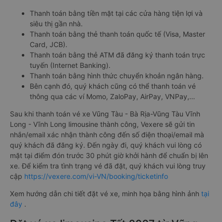
Thanh toán bằng tiền mặt tại các cửa hàng tiện lợi và
siêu thị gần nhà.
Thanh toán bằng thẻ thanh toán quốc tế (Visa, Master
Card, JCB).
Thanh toán bằng thẻ ATM đã đăng ký thanh toán trực
tuyến (Internet Banking).
Thanh toán bằng hình thức chuyển khoản ngân hàng.
Bên cạnh đó, quý khách cũng có thể thanh toán vé
thông qua các ví Momo, ZaloPay, AirPay, VNPay,…
Sau khi thanh toán vé xe Vũng Tàu - Bà Rịa-Vũng Tàu Vĩnh
Long - Vĩnh Long limousine thành công, Vexere sẽ gửi tin
nhắn/email xác nhận thành công đến số điện thoại/email mà
quý khách đã đăng ký. Đến ngày đi, quý khách vui lòng có
mặt tại điểm đón trước 30 phút giờ khởi hành để chuẩn bị lên
xe. Để kiểm tra tình trạng vé đã đặt, quý khách vui lòng truy
cập
https://vexere.com/vi-VN/booking/ticketinfo
Xem hướng dẫn chi tiết đặt vé xe, minh họa bằng hình ảnh
tại
đây
.