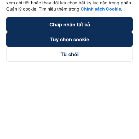
xem chi tiết hoặc thay đổi lựa chọn bất kỳ lúc nào trong phần
Quản lý cookie. Tìm hiểu thêm trong
Chính sách Cookie
.
Chấp nhận tất cả
Tùy chọn cookie
Từ chối
Theo dõi chúng tôi trên
Facebook
Tiktok
Youtube
Công ty TNHH Thương Mại Dịch Vụ Vexere
Địa chỉ đăng ký kinh doanh: 8C Chữ Đồng Tử, Phường Tân
Sơn Nhất, TP. Hồ Chí Minh, Việt Nam
Địa chỉ
:
Lầu 2, toà nhà H3 Circo Hoàng Diệu, 384 Hoàng Diệu,
Phường Khánh Hội, TP Hồ Chí Minh, Việt Nam
Tầng 3, toà nhà 101 Láng Hạ, 101 Láng Hạ, Phường Láng, TP.
Hà Nội, Việt Nam