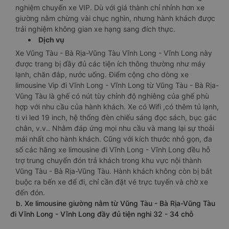
nghiệm chuyến xe VIP. Dù với giá thành chỉ nhỉnh hơn xe
giường nằm chừng vài chục nghìn, nhưng hành khách được
trải nghiệm không gian xe hạng sang đích thực.
Dịch vụ
Xe Vũng Tàu - Bà Rịa-Vũng Tàu Vĩnh Long - Vĩnh Long này
được trang bị đầy đủ các tiện ích thông thường như máy
lạnh, chăn đắp, nước uống. Điểm cộng cho dòng xe
limousine Vip đi Vĩnh Long - Vĩnh Long từ Vũng Tàu - Bà Rịa-
Vũng Tàu là ghế có nút tùy chỉnh độ nghiêng của ghế phù
hợp với nhu cầu của hành khách. Xe có Wifi ,có thêm tủ lạnh,
ti vi led 19 inch, hệ thống đèn chiếu sáng đọc sách, bục gác
chân, v.v.. Nhằm đáp ứng mọi nhu cầu và mang lại sự thoải
mái nhất cho hành khách. Cũng với kích thước nhỏ gọn, đa
số các hãng xe limousine đi Vĩnh Long - Vĩnh Long đều hỗ
trợ trung chuyển đón trả khách trong khu vực nội thành
Vũng Tàu - Bà Rịa-Vũng Tàu. Hành khách không còn bị bắt
buộc ra bến xe để đi, chỉ cần đặt vé trực tuyến và chờ xe
đến đón.
b. Xe limousine giường nằm từ Vũng Tàu - Bà Rịa-Vũng Tàu
đi Vĩnh Long - Vĩnh Long đầy đủ tiện nghi 32 - 34 chỗ