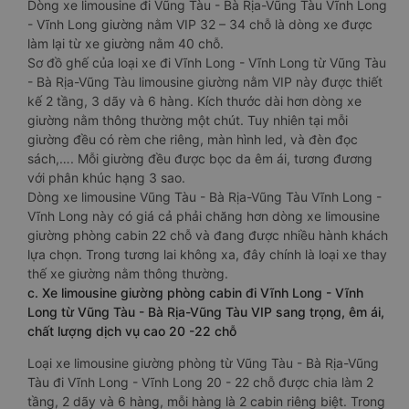
Dòng xe limousine đi Vũng Tàu - Bà Rịa-Vũng Tàu Vĩnh Long
- Vĩnh Long giường nằm VIP 32 – 34 chỗ là dòng xe được
làm lại từ xe giường nằm 40 chỗ.
Sơ đồ ghế của loại xe đi Vĩnh Long - Vĩnh Long từ Vũng Tàu
- Bà Rịa-Vũng Tàu limousine giường nằm VIP này được thiết
kế 2 tầng, 3 dãy và 6 hàng. Kích thước dài hơn dòng xe
giường nằm thông thường một chút. Tuy nhiên tại mỗi
giường đều có rèm che riêng, màn hình led, và đèn đọc
sách,…. Mỗi giường đều được bọc da êm ái, tương đương
với phân khúc hạng 3 sao.
Dòng xe limousine Vũng Tàu - Bà Rịa-Vũng Tàu Vĩnh Long -
Vĩnh Long này có giá cả phải chăng hơn dòng xe limousine
giường phòng cabin 22 chỗ và đang được nhiều hành khách
lựa chọn. Trong tương lai không xa, đây chính là loại xe thay
thế xe giường nằm thông thường.
c. Xe limousine giường phòng cabin đi Vĩnh Long - Vĩnh
Long từ Vũng Tàu - Bà Rịa-Vũng Tàu VIP sang trọng, êm ái,
chất lượng dịch vụ cao 20 -22 chỗ
Loại xe limousine giường phòng từ Vũng Tàu - Bà Rịa-Vũng
Tàu đi Vĩnh Long - Vĩnh Long 20 - 22 chỗ được chia làm 2
tầng, 2 dãy và 6 hàng, mỗi hàng là 2 cabin riêng biệt. Trong