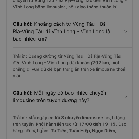
chuyển từ Vũng Tàu - Bà Rịa-Vũng Tàu đến Vĩnh Long -
Vĩnh Long bằng limousine, nếu giao thông thuận lợi.
Câu hỏi:
Khoảng cách từ Vũng Tàu - Bà
Rịa-Vũng Tàu đi Vĩnh Long - Vĩnh Long là
bao nhiêu km?
Trả lời:
Quãng đường từ Vũng Tàu - Bà Rịa-Vũng Tàu
đến Vĩnh Long - Vĩnh Long dài khoảng
207 km
, một
chặng đi vừa đủ để bạn thư giãn trên xe limousine thoải
mái.
Câu hỏi:
Mỗi ngày có bao nhiêu chuyến
limousine trên tuyến đường này?
Trả lời:
Mỗi ngày có tới
3 chuyến limousine
hoạt động
trên tuyến, khởi hành liên tục từ
17:00 đến 19:15
. Các
hãng nổi bật gồm:
Tư Tiến, Tuấn Hiệp, Ngọc Diễm
,...