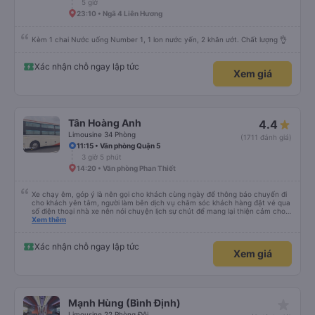
5 giờ
23:10 • Ngã 4 Liên Hương
Kèm 1 chai Nước uống Number 1, 1 lon nước yến, 2 khăn ướt. Chất lượng 👌
Xác nhận chỗ ngay lập tức
Xem giá
Tân Hoàng Anh
4.4
Limousine 34 Phòng
(1711 đánh giá)
11:15 • Văn phòng Quận 5
3 giờ 5 phút
14:20 • Văn phòng Phan Thiết
Xe chạy êm, góp ý là nên gọi cho khách cùng ngày để thông báo chuyến đi
cho khách yên tâm, người làm bên dịch vụ chăm sóc khách hàng đặt vé qua
số điện thoại nhà xe nên nói chuyện lịch sự chút để mang lại thiện cảm cho
khách hàng
Xem thêm
Xác nhận chỗ ngay lập tức
Xem giá
star_rate
Mạnh Hùng (Bình Định)
Limousine 22 Phòng Đôi