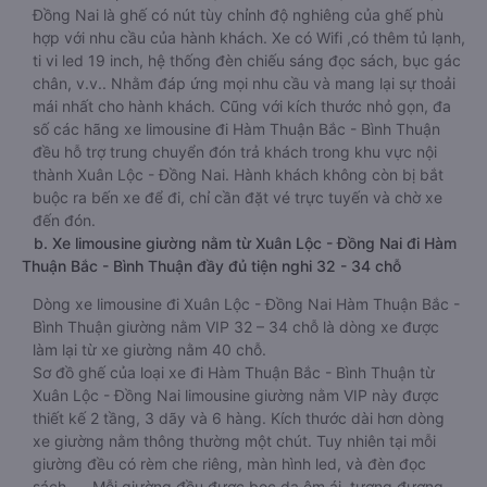
Đồng Nai là ghế có nút tùy chỉnh độ nghiêng của ghế phù
hợp với nhu cầu của hành khách. Xe có Wifi ,có thêm tủ lạnh,
ti vi led 19 inch, hệ thống đèn chiếu sáng đọc sách, bục gác
chân, v.v.. Nhằm đáp ứng mọi nhu cầu và mang lại sự thoải
mái nhất cho hành khách. Cũng với kích thước nhỏ gọn, đa
số các hãng xe limousine đi Hàm Thuận Bắc - Bình Thuận
đều hỗ trợ trung chuyển đón trả khách trong khu vực nội
thành Xuân Lộc - Đồng Nai. Hành khách không còn bị bắt
buộc ra bến xe để đi, chỉ cần đặt vé trực tuyến và chờ xe
đến đón.
b. Xe limousine giường nằm từ Xuân Lộc - Đồng Nai đi Hàm
Thuận Bắc - Bình Thuận đầy đủ tiện nghi 32 - 34 chỗ
Dòng xe limousine đi Xuân Lộc - Đồng Nai Hàm Thuận Bắc -
Bình Thuận giường nằm VIP 32 – 34 chỗ là dòng xe được
làm lại từ xe giường nằm 40 chỗ.
Sơ đồ ghế của loại xe đi Hàm Thuận Bắc - Bình Thuận từ
Xuân Lộc - Đồng Nai limousine giường nằm VIP này được
thiết kế 2 tầng, 3 dãy và 6 hàng. Kích thước dài hơn dòng
xe giường nằm thông thường một chút. Tuy nhiên tại mỗi
giường đều có rèm che riêng, màn hình led, và đèn đọc
sách,…. Mỗi giường đều được bọc da êm ái, tương đương