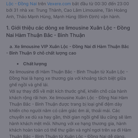
Lộc - Đồng Nai
trên
Vexere.com
bắt đầu từ 00:30 đến 23:00
bởi 31 nhà xe: Trung Thành, Cao Lâm Limousine, Tân Hoàng
Anh, Thảo Mạnh Hùng, Mạnh Hùng (Bình Định) vận hành.
1. Giới thiệu các dòng xe limousine Xuân Lộc - Đồng
Nai Hàm Thuận Bắc - Bình Thuận
a. Xe limousine VIP Xuân Lộc - Đồng Nai đi Hàm Thuận Bắc
- Bình Thuận 9 chỗ chất lượng cao
Chất lượng
Xe limousine đi Hàm Thuận Bắc - Bình Thuận từ Xuân Lộc -
Đồng Nai là hạng xe thương gia với khoảng tách biệt giữa
ghế ngồi và ghế lái.
Với sự thay đổi về mặt kích thước ghế, khiến chỗ của hành
khách rộng rãi hơn. Xe limousine Xuân Lộc - Đồng Nai Hàm
Thuận Bắc - Bình Thuận được trang bị loại ghế đệm dày
khiến cho người nằm có cảm giác êm ái, thoải mái. Các
chuyến xe dù xa hay gần, thời gian ngồi ghế lâu cũng sẽ làm
hành khách mệt mỏi. Nhưng với xe hạng thương gia, hành
khách hoàn toàn có thể thư giãn và nghỉ ngơi trên xe đi Hàm
Thuận Bắc - Bình Thuận từ Xuân Lộc - Đồng Nai dễ dàng.