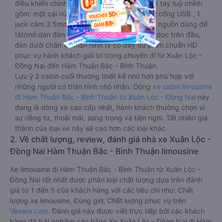
điều khiển chính nằm ngay cạnh đầu để tiện tay tuỳ chỉnh
gồm: một cái nút to đùng để gọi tiếp viên, 2 cổng USB , 1
jack cắm 3.5mm và 3 cái nút có biểu tượng nguồn dùng để
tắt/mở dàn đèn chính của buồng nằm chạy dọc trên đầu,
đèn dưới chân và màn hình tv có đầy đủ phim chuẩn HD
phục vụ hành khách giải trí trong chuyến đi từ Xuân Lộc -
Đồng Nai đến Hàm Thuận Bắc - Bình Thuận.
Lưu ý 2 cabin cuối thường thiết kế nhỏ hơn phù hợp với
những người có thân hình nhỏ nhắn. Dòng
xe cabin limousine
đi Hàm Thuận Bắc - Bình Thuận từ Xuân Lộc - Đồng Nai
này
đang là dòng xe cao cấp nhất, hành khách thường chọn vì
sự riêng tư, thoải mái, sang trọng và tiện nghi. Tất nhiên giá
thành của loại xe này sẽ cao hơn các loại khác.
2. Về chất lượng, review, đánh giá nhà xe Xuân Lộc -
Đồng Nai Hàm Thuận Bắc - Bình Thuận limousine
Xe limousine đi Hàm Thuận Bắc - Bình Thuận từ Xuân Lộc -
Đồng Nai tốt nhất được phân loại chất lượng dựa trên đánh
giá từ 1 đến 5 của khách hàng với các tiêu chí như: Chất
lượng xe limousine, Đúng giờ, Chất lượng phục vụ trên
Vexere.com
. Đánh giá này được viết trực tiếp bởi các khách
hàng đã trải nghiệm các hãng Xe Xuân Lộc - Đồng Nai đi Hàm