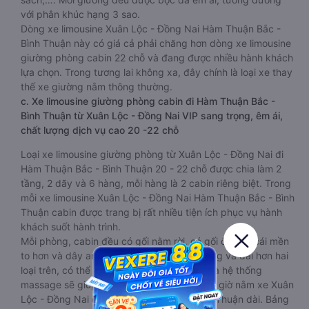
với phân khúc hạng 3 sao.
Dòng xe limousine Xuân Lộc - Đồng Nai Hàm Thuận Bắc -
Bình Thuận này có giá cả phải chăng hơn dòng xe limousine
giường phòng cabin 22 chỗ và đang được nhiều hành khách
lựa chọn. Trong tương lai không xa, đây chính là loại xe thay
thế xe giường nằm thông thường.
c. Xe limousine giường phòng cabin đi Hàm Thuận Bắc -
Bình Thuận từ Xuân Lộc - Đồng Nai VIP sang trọng, êm ái,
chất lượng dịch vụ cao 20 -22 chỗ
Loại xe limousine giường phòng từ Xuân Lộc - Đồng Nai đi
Hàm Thuận Bắc - Bình Thuận 20 - 22 chỗ được chia làm 2
tầng, 2 dãy và 6 hàng, mỗi hàng là 2 cabin riêng biệt. Trong
mỗi xe limousine Xuân Lộc - Đồng Nai Hàm Thuận Bắc - Bình
Thuận cabin được trang bị rất nhiều tiện ích phục vụ hành
khách suốt hành trình.
Mỗi phòng, cabin đều có gối nằm rời, có gối ôm, có cái mền
to hơn và dây an toàn seat belt. Giường rộng và dài hơn hai
loại trên, có thể lăn lộn thoải mái. Đặc biệt là hệ thống
massage sẽ giúp bạn thư giãn trong những giờ nằm xe Xuân
Lộc - Đồng Nai đến Hàm Thuận Bắc - Bình Thuận dài. Bảng