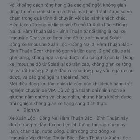
Với khoảng cách rộng hơn giữa các ghế ngồi, không gian
riêng tư của hành khách sẽ thoải mái hơn. Tránh được sự va
chạm trong quá trình di chuyển với các hành khách khác.
Hiện tại có 2 dòng xe limousine 9 chỗ từ Xuân Lộc - Đồng
Nai đi Hàm Thuận Bắc - Bình Thuận từ nổi tiếng là loại xe
limousine Dcar và xe limousine độ từ xe Huyndai Solati.
Dòng xe limousine Xuân Lộc - Đồng Nai đi Hàm Thuận Bắc -
Bình Thuận Dcar khá nhỏ gọn và tiện dụng, 2 ghế đầu xe là
ghế cứng, không ngã ra sau được như các ghế còn lại. Dòng
xe limousine độ từ Solati lại có trần cao, không gian xe rộng
rãi và rất thoáng. 2 ghế đầu xe của dòng này vẫn ngã ra sau
được, và các ghế ngã ra thoải mái hơn.
Một điều đáng lưu tâm chính là cảm xúc khi khách hàng trải
nghiệm chuyến xe VIP. Dù với giá thành chỉ nhỉnh hơn xe
giường nằm chừng vài chục nghìn, nhưng hành khách được
trải nghiệm không gian xe hạng sang đích thực.
Dịch vụ
Xe Xuân Lộc - Đồng Nai Hàm Thuận Bắc - Bình Thuận này
được trang bị đầy đủ các tiện ích thông thường như máy
lạnh, chăn đắp, nước uống. Điểm cộng cho dòng xe
limousine Vip đi Hàm Thuận Bắc - Bình Thuận từ Xuân Lộc -