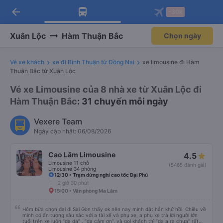
arrow_back
Tải app Vexere ngay!
Tải app Vexere
-30k
Mở app
Mở app
Nhận ưu đãi thành viên độc
-30k/ghế khi đặt vé máy bay qua
quyền
app
Xuân Lộc
Hàm Thuận Bắc
Chọn ngày
Vé xe khách
xe đi Bình Thuận từ Đồng Nai
xe limousine đi Hàm
Thuận Bắc từ Xuân Lộc
Vé xe Limousine của 8 nhà xe từ Xuân Lộc đi
Hàm Thuận Bắc
: 31 chuyến mỗi ngày
Vexere Team
Ngày cập nhật: 06/08/2026
Cao Lâm Limousine
4.5
Limousine 11 chỗ
(5465 đánh giá)
Limousine 34 phòng
12:30 • Trạm dừng nghỉ cao tốc Đại Phú
2 giờ 30 phút
15:00 • Văn phòng Ma Lâm
Hôm bữa chọn đại đi Sài Gòn thấy ok nên nay mình đặt hẳn khứ hồi. Chiều về
mình có ấn tượng sâu sắc với a tài xế và phụ xe, a phụ xe trả lời người lớn
tuổi trên xe luôn “dạ dạ” , “dạ cảm ơn”, và gọi khách thì “dạ a ra chưa” rất