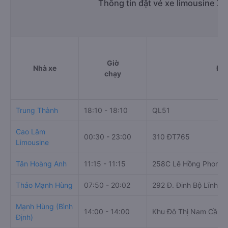
Thông tin đặt vé xe limousine X
Giờ
Nhà xe
Điể
chạy
Trung Thành
18:10 - 18:10
QL51
Cao Lâm
00:30 - 23:00
310 ĐT765
Limousine
Tân Hoàng Anh
11:15 - 11:15
258C Lê Hồng Phong,
Thảo Mạnh Hùng
07:50 - 20:02
292 Đ. Đinh Bộ Lĩnh, 
Mạnh Hùng (Bình
14:00 - 14:00
Khu Đô Thị Nam Cần T
Định)