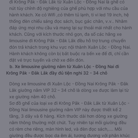
đi Krông Pắk - Đắk Lắk từ Xuân Lộc - Đồng Nai là ghế có
nút tùy chỉnh độ nghiêng của ghế phù hợp với nhu cầu của
hành khách. Xe có Wifi ,có thêm tủ lạnh, ti vi led 19 inch, hệ
thống đèn chiếu sáng đọc sách, bục gác chân, v.v.. Nhằm
đáp ứng mọi nhu cầu và mang lại sự thoải mái nhất cho hành
khách. Cũng với kích thước nhỏ gọn, đa số các hãng xe
limousine đi Krông Pắk - Đắk Lắk đều hỗ trợ trung chuyển
đón trả khách trong khu vực nội thành Xuân Lộc - Đồng Nai.
Hành khách không còn bị bắt buộc ra bến xe để đi, chỉ cần
đặt vé trực tuyến và chờ xe đến đón.
b. Xe limousine giường nằm từ Xuân Lộc - Đồng Nai đi
Krông Pắk - Đắk Lắk đầy đủ tiện nghi 32 - 34 chỗ
Dòng xe limousine đi Xuân Lộc - Đồng Nai Krông Pắk - Đắk
Lắk giường nằm VIP 32 – 34 chỗ là dòng xe được làm lại từ
xe giường nằm 40 chỗ.
Sơ đồ ghế của loại xe đi Krông Pắk - Đắk Lắk từ Xuân Lộc -
Đồng Nai limousine giường nằm VIP này được thiết kế 2
tầng, 3 dãy và 6 hàng. Kích thước dài hơn dòng xe giường
nằm thông thường một chút. Tuy nhiên tại mỗi giường đều
có rèm che riêng, màn hình led, và đèn đọc sách,…. Mỗi
giường đều được bọc da êm ái, tương đương với phân khúc