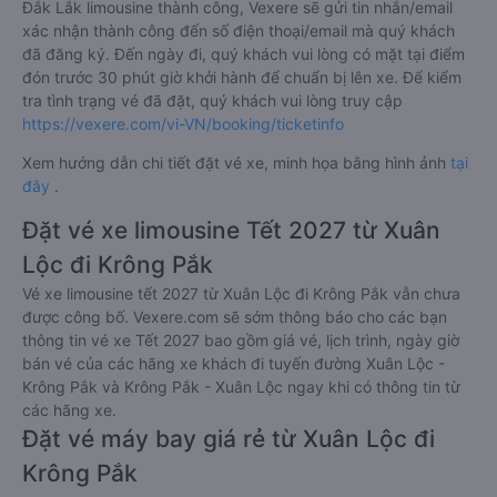
Đắk Lắk limousine thành công, Vexere sẽ gửi tin nhắn/email
xác nhận thành công đến số điện thoại/email mà quý khách
đã đăng ký. Đến ngày đi, quý khách vui lòng có mặt tại điểm
đón trước 30 phút giờ khởi hành để chuẩn bị lên xe. Để kiểm
tra tình trạng vé đã đặt, quý khách vui lòng truy cập
https://vexere.com/vi-VN/booking/ticketinfo
Xem hướng dẫn chi tiết đặt vé xe, minh họa bằng hình ảnh
tại
đây
.
Đặt vé xe limousine Tết 2027 từ Xuân
Lộc đi Krông Pắk
Vé xe limousine tết 2027 từ Xuân Lộc đi Krông Pắk vẫn chưa
được công bố. Vexere.com sẽ sớm thông báo cho các bạn
thông tin vé xe Tết 2027 bao gồm giá vé, lịch trình, ngày giờ
bán vé của các hãng xe khách đi tuyến đường Xuân Lộc -
Krông Pắk và Krông Pắk - Xuân Lộc ngay khi có thông tin từ
các hãng xe.
Đặt vé máy bay giá rẻ từ Xuân Lộc đi
Krông Pắk