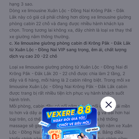
hạng 3 sao.
Dòng xe limousine Xuân Lộc - Đồng Nai Krông Pắk - Đắk
Lắk này có giá cả phải chăng hơn dòng xe limousine giường
phòng cabin 22 chỗ và đang được nhiều hành khách lựa
chọn. Trong tương lai không xa, đây chính là loại xe thay thế
xe giường nằm thông thường.
c. Xe limousine giường phòng cabin đi Krông Pắk - Đắk Lắk
từ Xuân Lộc - Đồng Nai VIP sang trọng, êm ái, chất lượng
dịch vụ cao 20 -22 chỗ
Loại xe limousine giường phòng từ Xuân Lộc - Đồng Nai đi
Krông Pắk - Đắk Lắk 20 - 22 chỗ được chia làm 2 tầng, 2
dãy và 6 hàng, mỗi hàng là 2 cabin riêng biệt. Trong mỗi xe
limousine Xuân Lộc - Đồng Nai Krông Pắk - Đắk Lắk cabin
được trang bị rất nhiều tiện ích phục vụ hành khách suốt
hành trình.
Mỗi phòng, cabin đều có gối nằm rời, có gối ôm, có cái mền
to hơn và dây an toàn seat belt. Giường rộng và dài hơn hai
loại trên, có thể lăn lộn thoải mái. Đặc biệt là hệ thống
massage sẽ giúp bạn thư giãn trong những giờ nằm xe Xuân
Lộc - Đồng Nai đến Krông Pắk - Đắk Lắk dài. Bảng điều
khiển chính nằm ngay cạnh đầu để tiện tay tuỳ chỉnh gồm: