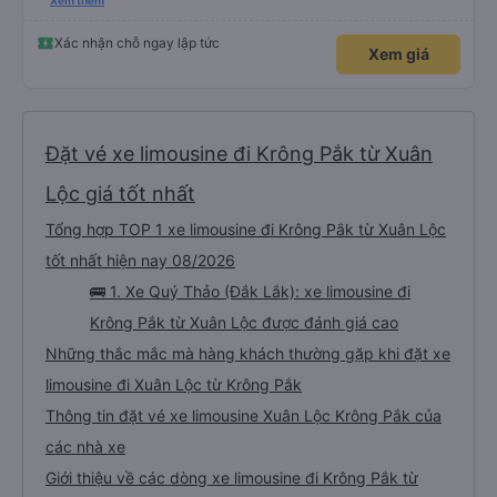
đánh giá 5 sao rồi. Chú tài xế còn uống pepsi rất dễ thương chứ không có
Xem thêm
hút thuốc phè phè như các xe khác. Đón trả đúng điểm. Được nằm đúng
giường đã đặt. Nói chung 10 điểm.
Xác nhận chỗ ngay lập tức
Xem giá
Đặt vé xe limousine đi Krông Pắk từ Xuân
Lộc giá tốt nhất
Tổng hợp TOP 1 xe limousine đi Krông Pắk từ Xuân Lộc
tốt nhất hiện nay 08/2026
🚌 1. Xe Quý Thảo (Đắk Lắk): xe limousine đi
Krông Pắk từ Xuân Lộc được đánh giá cao
Những thắc mắc mà hàng khách thường gặp khi đặt xe
limousine đi Xuân Lộc từ Krông Pắk
Thông tin đặt vé xe limousine Xuân Lộc Krông Pắk của
các nhà xe
Giới thiệu về các dòng xe limousine đi Krông Pắk từ