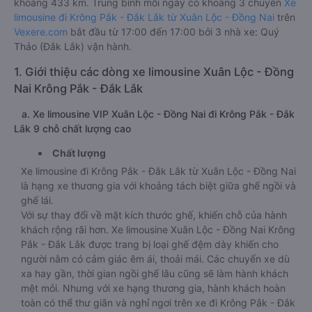
khoảng 433 km. Trung bình mỗi ngày có khoảng 3 chuyến
Xe
limousine đi Krông Pắk - Đắk Lắk từ Xuân Lộc - Đồng Nai
trên
Vexere.com
bắt đầu từ 17:00 đến 17:00 bởi 3 nhà xe: Quý
Thảo (Đắk Lắk) vận hành.
1. Giới thiệu các dòng xe limousine Xuân Lộc - Đồng
Nai Krông Pắk - Đắk Lắk
a. Xe limousine VIP Xuân Lộc - Đồng Nai đi Krông Pắk - Đắk
Lắk 9 chỗ chất lượng cao
Chất lượng
Xe limousine đi Krông Pắk - Đắk Lắk từ Xuân Lộc - Đồng Nai
là hạng xe thương gia với khoảng tách biệt giữa ghế ngồi và
ghế lái.
Với sự thay đổi về mặt kích thước ghế, khiến chỗ của hành
khách rộng rãi hơn. Xe limousine Xuân Lộc - Đồng Nai Krông
Pắk - Đắk Lắk được trang bị loại ghế đệm dày khiến cho
người nằm có cảm giác êm ái, thoải mái. Các chuyến xe dù
xa hay gần, thời gian ngồi ghế lâu cũng sẽ làm hành khách
mệt mỏi. Nhưng với xe hạng thương gia, hành khách hoàn
toàn có thể thư giãn và nghỉ ngơi trên xe đi Krông Pắk - Đắk