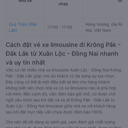
Nhà xe
Điểm
chạy
Quý Thảo (Đắk
Hùng Vương, Gia Ray,
17:00 - 17:00
Lắk)
Nai, Việt Nam
Cách đặt vé xe limousine đi Krông Pắk -
Đắk Lắk từ Xuân Lộc - Đồng Nai nhanh
và uy tín nhất
Việc có rất nhiều nhà xe limousine Xuân Lộc - Đồng Nai Krông
Pắk - Đắk Lắk giúp cho du khách có đa dạng sự lựa chọn.
Đây cũng có thể là một điều bất lợi làm cho hàng khách
không biết nên chọn nhà xe có xe limousine nào là phù hợp
với mình. Bên cạnh đó, việc đảm bảo giữ chỗ, có được chỗ
ngồi yêu thích sau khi đặt vé xe đi Krông Pắk - Đắk Lắk từ
Xuân Lộc - Đồng Nai limousine giữa nhà xe với khách hàng
sau khi đặt trực tiếp vẫn chưa được đảm bảo 100%.
Cho nên để dễ dàng so sánh giá, xem đánh giá chất lượng
các nhà xe đi, được đảm bảo quyền lợi cao nhất, được hưởng