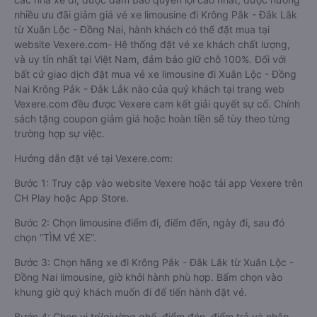
nhiều ưu đãi giảm giá vé xe limousine đi Krông Pắk - Đắk Lắk
từ Xuân Lộc - Đồng Nai, hành khách có thể đặt mua tại
website Vexere.com- Hệ thống đặt vé xe khách chất lượng,
và uy tín nhất tại Việt Nam, đảm bảo giữ chỗ 100%. Đối với
bất cứ giao dịch đặt mua vé xe limousine đi Xuân Lộc - Đồng
Nai Krông Pắk - Đắk Lắk nào của quý khách tại trang web
Vexere.com đều được Vexere cam kết giải quyết sự cố. Chính
sách tặng coupon giảm giá hoặc hoàn tiền sẽ tùy theo từng
trường hợp sự việc.
Hướng dẫn đặt vé tại Vexere.com:
Bước 1: Truy cập vào website Vexere hoặc tải app Vexere trên
CH Play hoặc App Store.
Bước 2: Chọn limousine điểm đi, điểm đến, ngày đi, sau đó
chọn “TÌM VÉ XE”.
Bước 3: Chọn hãng xe đi Krông Pắk - Đắk Lắk từ Xuân Lộc -
Đồng Nai limousine, giờ khởi hành phù hợp. Bấm chọn vào
khung giờ quý khách muốn đi để tiến hành đặt vé.
Bước 4: Chọn vị trí/giường ghế, điểm đón, điểm trả và nhập