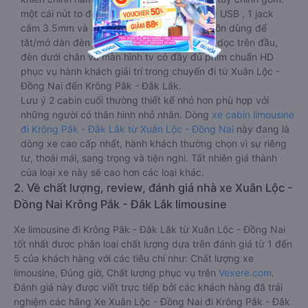
một cái nút to đùng để gọi tiếp viên, 2 cổng USB , 1 jack
cắm 3.5mm và 3 cái nút có biểu tượng nguồn dùng để
tắt/mở dàn đèn chính của buồng nằm chạy dọc trên đầu,
đèn dưới chân và màn hình tv có đầy đủ phim chuẩn HD
phục vụ hành khách giải trí trong chuyến đi từ Xuân Lộc -
Đồng Nai đến Krông Pắk - Đắk Lắk.
Lưu ý 2 cabin cuối thường thiết kế nhỏ hơn phù hợp với
những người có thân hình nhỏ nhắn. Dòng
xe cabin limousine
đi Krông Pắk - Đắk Lắk từ Xuân Lộc - Đồng Nai
này đang là
dòng xe cao cấp nhất, hành khách thường chọn vì sự riêng
tư, thoải mái, sang trọng và tiện nghi. Tất nhiên giá thành
của loại xe này sẽ cao hơn các loại khác.
2. Về chất lượng, review, đánh giá nhà xe Xuân Lộc -
Đồng Nai Krông Pắk - Đắk Lắk limousine
Xe limousine đi Krông Pắk - Đắk Lắk từ Xuân Lộc - Đồng Nai
tốt nhất được phân loại chất lượng dựa trên đánh giá từ 1 đến
5 của khách hàng với các tiêu chí như: Chất lượng xe
limousine, Đúng giờ, Chất lượng phục vụ trên
Vexere.com
.
Đánh giá này được viết trực tiếp bởi các khách hàng đã trải
nghiệm các hãng Xe Xuân Lộc - Đồng Nai đi Krông Pắk - Đắk