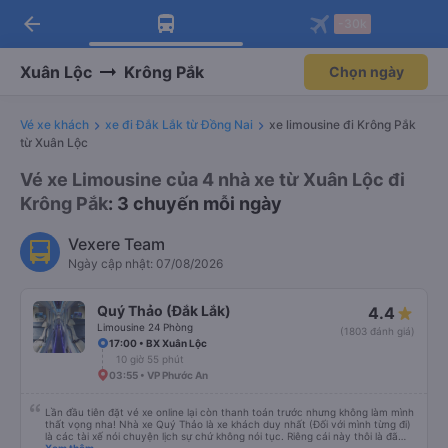
arrow_back
Tải app Vexere ngay!
Tải app Vexere
-30k
Mở app
Mở app
Nhận ưu đãi thành viên độc
-30k/ghế khi đặt vé máy bay qua
quyền
app
Xuân Lộc
Krông Pắk
Chọn ngày
Vé xe khách
xe đi Đắk Lắk từ Đồng Nai
xe limousine đi Krông Pắk
từ Xuân Lộc
Vé xe Limousine của 4 nhà xe từ Xuân Lộc đi
Krông Pắk
: 3 chuyến mỗi ngày
Vexere Team
Ngày cập nhật: 07/08/2026
Quý Thảo (Đắk Lắk)
4.4
Limousine 24 Phòng
(1803 đánh giá)
17:00 • BX Xuân Lộc
10 giờ 55 phút
03:55 • VP Phước An
Lần đầu tiên đặt vé xe online lại còn thanh toán trước nhưng không làm mình
thất vọng nha! Nhà xe Quý Thảo là xe khách duy nhất (Đối với mình từng đi)
là các tài xế nói chuyện lịch sự chứ không nói tục. Riêng cái này thôi là đã