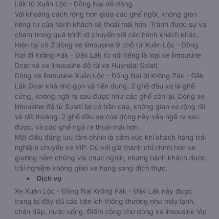
Lắk từ Xuân Lộc - Đồng Nai dễ dàng.
Với khoảng cách rộng hơn giữa các ghế ngồi, không gian
riêng tư của hành khách sẽ thoải mái hơn. Tránh được sự va
chạm trong quá trình di chuyển với các hành khách khác.
Hiện tại có 2 dòng xe limousine 9 chỗ từ Xuân Lộc - Đồng
Nai đi Krông Pắk - Đắk Lắk từ nổi tiếng là loại xe limousine
Dcar và xe limousine độ từ xe Huyndai Solati.
Dòng xe limousine Xuân Lộc - Đồng Nai đi Krông Pắk - Đắk
Lắk Dcar khá nhỏ gọn và tiện dụng, 2 ghế đầu xe là ghế
cứng, không ngã ra sau được như các ghế còn lại. Dòng xe
limousine độ từ Solati lại có trần cao, không gian xe rộng rãi
và rất thoáng. 2 ghế đầu xe của dòng này vẫn ngã ra sau
được, và các ghế ngã ra thoải mái hơn.
Một điều đáng lưu tâm chính là cảm xúc khi khách hàng trải
nghiệm chuyến xe VIP. Dù với giá thành chỉ nhỉnh hơn xe
giường nằm chừng vài chục nghìn, nhưng hành khách được
trải nghiệm không gian xe hạng sang đích thực.
Dịch vụ
Xe Xuân Lộc - Đồng Nai Krông Pắk - Đắk Lắk này được
trang bị đầy đủ các tiện ích thông thường như máy lạnh,
chăn đắp, nước uống. Điểm cộng cho dòng xe limousine Vip