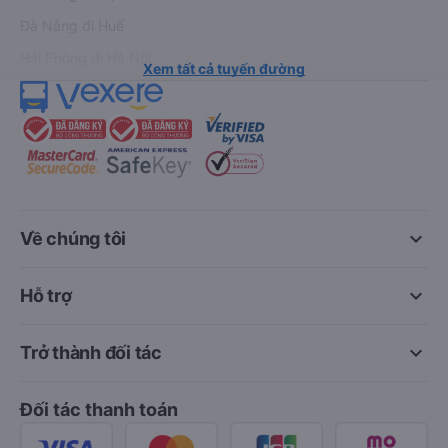
Đà Nẵng đi Huế
Hải Phòng đi Hà Nội
Xem tất cả tuyến đường
keyboard_arrow_down
Về chúng tôi
keyboard_arrow_down
Hỗ trợ
keyboard_arrow_down
Trở thành đối tác
Đối tác thanh toán