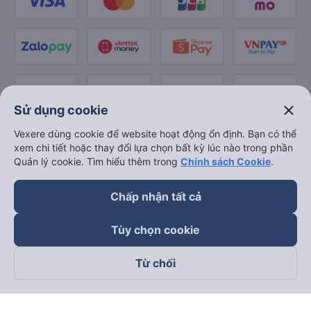
close
Sử dụng cookie
Vexere dùng cookie để website hoạt động ổn định. Bạn có thể
xem chi tiết hoặc thay đổi lựa chọn bất kỳ lúc nào trong phần
Quản lý cookie. Tìm hiểu thêm trong
Chính sách Cookie
.
Chấp nhận tất cả
Tùy chọn cookie
Từ chối
Theo dõi chúng tôi trên
Facebook
Tiktok
Youtube