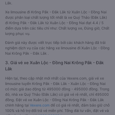
Lắk.
Xe limousine đi Krông Pắk - Đắk Lắk từ Xuân Lộc - Đồng Nai
được phân loại chất lượng tốt nhất là xe Quý Thảo (Đắk Lắk)
đi Krông Pắk - Đắk Lắk từ Xuân Lộc - Đồng Nai đạt 4.4 / 5
điểm dựa trên các tiêu chí như: Chất lượng xe, Đúng giờ, Chất
lượng phục vụ.
Đánh giá này được viết trực tiếp bởi các khách hàng đã trải
nghiệm dịch vụ của các hãng xe limousine đi Xuân Lộc - Đồng
Nai Krông Pắk - Đắk Lắk .
3. Giá vé xe Xuân Lộc - Đồng Nai Krông Pắk - Đắk
Lắk
Hiện tại, theo cập nhật mới nhất của Vexere.com, giá vé xe
limousine tuyến Krông Pắk - Đắk Lắk - Xuân Lộc - Đồng Nai
có mức giá dao động từ 495000 đồng - 495000 đồng. Trong
đó, nhà xe Quý Thảo (Đắk Lắk) có giá vé rẻ nhất, chỉ 495000
đồng. Đặt vé xe Xuân Lộc - Đồng Nai Krông Pắk - Đắk Lắk
chính hãng tại
Vexere.com
để có giá rẻ nhất, đảm bảo giữ chỗ
100% và hỗ trợ đổi trả vé miễn phí. Tổng đài tư vấn, đặt vé và