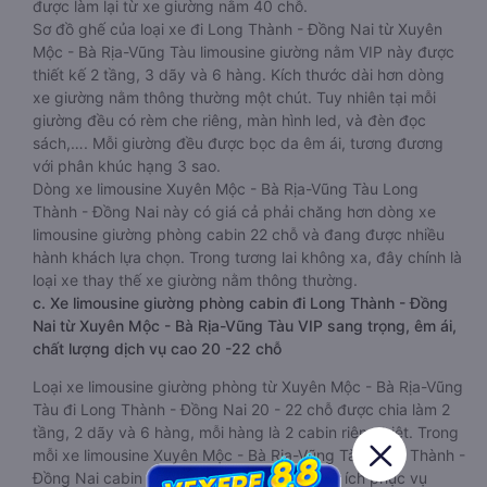
được làm lại từ xe giường nằm 40 chỗ.
Sơ đồ ghế của loại xe đi Long Thành - Đồng Nai từ Xuyên
Mộc - Bà Rịa-Vũng Tàu limousine giường nằm VIP này được
thiết kế 2 tầng, 3 dãy và 6 hàng. Kích thước dài hơn dòng
xe giường nằm thông thường một chút. Tuy nhiên tại mỗi
giường đều có rèm che riêng, màn hình led, và đèn đọc
sách,…. Mỗi giường đều được bọc da êm ái, tương đương
với phân khúc hạng 3 sao.
Dòng xe limousine Xuyên Mộc - Bà Rịa-Vũng Tàu Long
Thành - Đồng Nai này có giá cả phải chăng hơn dòng xe
limousine giường phòng cabin 22 chỗ và đang được nhiều
hành khách lựa chọn. Trong tương lai không xa, đây chính là
loại xe thay thế xe giường nằm thông thường.
c. Xe limousine giường phòng cabin đi Long Thành - Đồng
Nai từ Xuyên Mộc - Bà Rịa-Vũng Tàu VIP sang trọng, êm ái,
chất lượng dịch vụ cao 20 -22 chỗ
Loại xe limousine giường phòng từ Xuyên Mộc - Bà Rịa-Vũng
Tàu đi Long Thành - Đồng Nai 20 - 22 chỗ được chia làm 2
tầng, 2 dãy và 6 hàng, mỗi hàng là 2 cabin riêng biệt. Trong
mỗi xe limousine Xuyên Mộc - Bà Rịa-Vũng Tàu Long Thành -
Đồng Nai cabin được trang bị rất nhiều tiện ích phục vụ