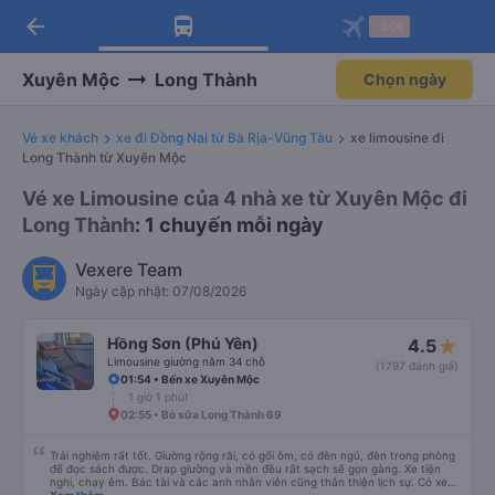
arrow_back
Tải app Vexere ngay!
Tải app Vexere
-30k
Mở app
Mở app
Nhận ưu đãi thành viên độc
-30k/ghế khi đặt vé máy bay qua
quyền
app
Xuyên Mộc
Long Thành
Chọn ngày
Vé xe khách
xe đi Đồng Nai từ Bà Rịa-Vũng Tàu
xe limousine đi
Long Thành từ Xuyên Mộc
Vé xe Limousine của 4 nhà xe từ Xuyên Mộc đi
Long Thành
: 1 chuyến mỗi ngày
Vexere Team
Ngày cập nhật: 07/08/2026
Hồng Sơn (Phú Yên)
4.5
Limousine giường nằm 34 chỗ
(1797 đánh giá)
01:54 • Bến xe Xuyên Mộc
1 giờ 1 phút
02:55 • Bò sữa Long Thành 69
Trải nghiệm rất tốt. Giường rộng rãi, có gối ôm, có đèn ngủ, đèn trong phòng
để đọc sách được. Drap giường và mền đều rất sạch sẽ gọn gàng. Xe tiện
nghi, chạy êm. Bác tài và các anh nhân viên cũng thân thiện lịch sự. Có xe