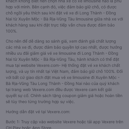
khách không biết nên chọn nhà xe có xe limousine nào là phù
hợp với mình. Bên cạnh đó, việc đảm bảo giữ chỗ, có được
chỗ ngồi yêu thích sau khi đặt vé xe đi Long Thành - Đồng
Nai từ Xuyên Mộc - Bà Rịa-Vũng Tàu limousine giữa nhà xe với
khách hàng sau khi đặt trực tiếp vẫn chưa được đảm bảo
100%.
Cho nên để dễ dàng so sánh giá, xem đánh giá chất lượng
các nhà xe đi, được đảm bảo quyền lợi cao nhất, được hưởng
nhiều ưu đãi giảm giá vé xe limousine đi Long Thành - Đồng
Nai từ Xuyên Mộc - Bà Rịa-Vũng Tàu, hành khách có thể đặt
mua tại website Vexere.com- Hệ thống đặt vé xe khách chất
lượng, và uy tín nhất tại Việt Nam, đảm bảo giữ chỗ 100%. Đối
với bất cứ giao dịch đặt mua vé xe limousine đi Xuyên Mộc -
Bà Rịa-Vũng Tàu Long Thành - Đồng Nai nào của quý khách
tại trang web Vexere.com đều được Vexere cam kết giải
quyết sự cố. Chính sách tặng coupon giảm giá hoặc hoàn tiền
sẽ tùy theo từng trường hợp sự việc.
Hướng dẫn đặt vé tại Vexere.com:
Bước 1: Truy cập vào website Vexere hoặc tải app Vexere trên
CH Play hoặc App Store.