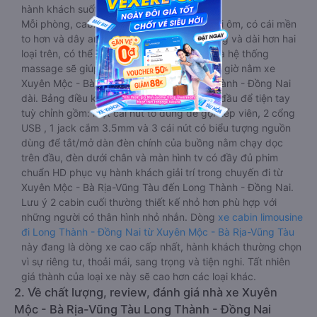
hành khách suốt hành trình.
Mỗi phòng, cabin đều có gối nằm rời, có gối ôm, có cái mền
to hơn và dây an toàn seat belt. Giường rộng và dài hơn hai
loại trên, có thể lăn lộn thoải mái. Đặc biệt là hệ thống
massage sẽ giúp bạn thư giãn trong những giờ nằm xe
Xuyên Mộc - Bà Rịa-Vũng Tàu đến Long Thành - Đồng Nai
dài. Bảng điều khiển chính nằm ngay cạnh đầu để tiện tay
tuỳ chỉnh gồm: một cái nút to đùng để gọi tiếp viên, 2 cổng
USB , 1 jack cắm 3.5mm và 3 cái nút có biểu tượng nguồn
dùng để tắt/mở dàn đèn chính của buồng nằm chạy dọc
trên đầu, đèn dưới chân và màn hình tv có đầy đủ phim
chuẩn HD phục vụ hành khách giải trí trong chuyến đi từ
Xuyên Mộc - Bà Rịa-Vũng Tàu đến Long Thành - Đồng Nai.
Lưu ý 2 cabin cuối thường thiết kế nhỏ hơn phù hợp với
những người có thân hình nhỏ nhắn. Dòng
xe cabin limousine
đi Long Thành - Đồng Nai từ Xuyên Mộc - Bà Rịa-Vũng Tàu
này đang là dòng xe cao cấp nhất, hành khách thường chọn
vì sự riêng tư, thoải mái, sang trọng và tiện nghi. Tất nhiên
giá thành của loại xe này sẽ cao hơn các loại khác.
2. Về chất lượng, review, đánh giá nhà xe Xuyên
Mộc - Bà Rịa-Vũng Tàu Long Thành - Đồng Nai