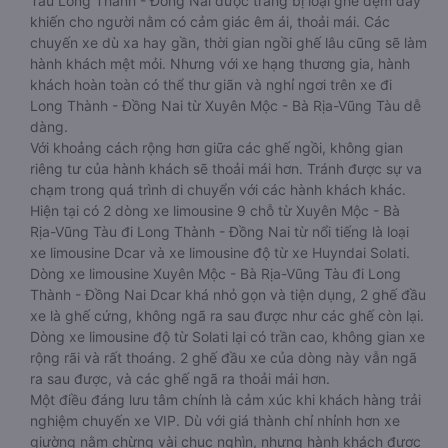
Tàu Long Thành - Đồng Nai được trang bị loại ghế đệm dày
khiến cho người nằm có cảm giác êm ái, thoải mái. Các
chuyến xe dù xa hay gần, thời gian ngồi ghế lâu cũng sẽ làm
hành khách mệt mỏi. Nhưng với xe hạng thương gia, hành
khách hoàn toàn có thể thư giãn và nghỉ ngơi trên xe đi
Long Thành - Đồng Nai từ Xuyên Mộc - Bà Rịa-Vũng Tàu dễ
dàng.
Với khoảng cách rộng hơn giữa các ghế ngồi, không gian
riêng tư của hành khách sẽ thoải mái hơn. Tránh được sự va
chạm trong quá trình di chuyển với các hành khách khác.
Hiện tại có 2 dòng xe limousine 9 chỗ từ Xuyên Mộc - Bà
Rịa-Vũng Tàu đi Long Thành - Đồng Nai từ nổi tiếng là loại
xe limousine Dcar và xe limousine độ từ xe Huyndai Solati.
Dòng xe limousine Xuyên Mộc - Bà Rịa-Vũng Tàu đi Long
Thành - Đồng Nai Dcar khá nhỏ gọn và tiện dụng, 2 ghế đầu
xe là ghế cứng, không ngã ra sau được như các ghế còn lại.
Dòng xe limousine độ từ Solati lại có trần cao, không gian xe
rộng rãi và rất thoáng. 2 ghế đầu xe của dòng này vẫn ngã
ra sau được, và các ghế ngã ra thoải mái hơn.
Một điều đáng lưu tâm chính là cảm xúc khi khách hàng trải
nghiệm chuyến xe VIP. Dù với giá thành chỉ nhỉnh hơn xe
giường nằm chừng vài chục nghìn, nhưng hành khách được