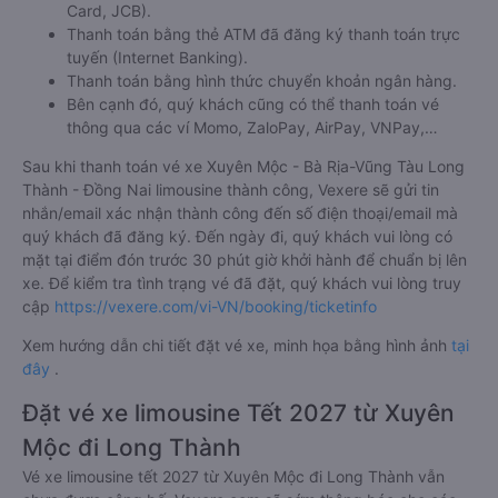
Card, JCB).
Thanh toán bằng thẻ ATM đã đăng ký thanh toán trực
tuyến (Internet Banking).
Thanh toán bằng hình thức chuyển khoản ngân hàng.
Bên cạnh đó, quý khách cũng có thể thanh toán vé
thông qua các ví Momo, ZaloPay, AirPay, VNPay,…
Sau khi thanh toán vé xe Xuyên Mộc - Bà Rịa-Vũng Tàu Long
Thành - Đồng Nai limousine thành công, Vexere sẽ gửi tin
nhắn/email xác nhận thành công đến số điện thoại/email mà
quý khách đã đăng ký. Đến ngày đi, quý khách vui lòng có
mặt tại điểm đón trước 30 phút giờ khởi hành để chuẩn bị lên
xe. Để kiểm tra tình trạng vé đã đặt, quý khách vui lòng truy
cập
https://vexere.com/vi-VN/booking/ticketinfo
Xem hướng dẫn chi tiết đặt vé xe, minh họa bằng hình ảnh
tại
đây
.
Đặt vé xe limousine Tết 2027 từ Xuyên
Mộc đi Long Thành
Vé xe limousine tết 2027 từ Xuyên Mộc đi Long Thành vẫn