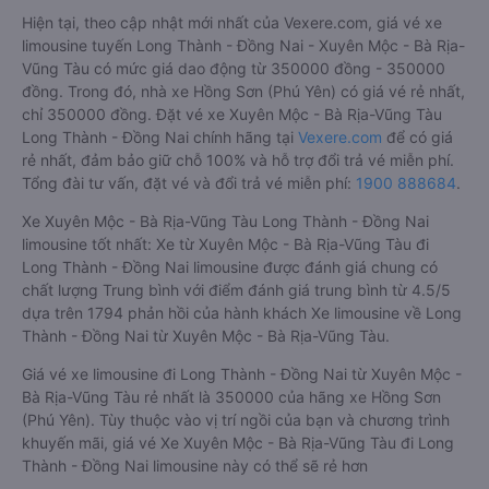
Hiện tại, theo cập nhật mới nhất của Vexere.com, giá vé xe
limousine tuyến Long Thành - Đồng Nai - Xuyên Mộc - Bà Rịa-
Vũng Tàu có mức giá dao động từ 350000 đồng - 350000
đồng. Trong đó, nhà xe Hồng Sơn (Phú Yên) có giá vé rẻ nhất,
chỉ 350000 đồng. Đặt vé xe Xuyên Mộc - Bà Rịa-Vũng Tàu
Long Thành - Đồng Nai chính hãng tại
Vexere.com
để có giá
rẻ nhất, đảm bảo giữ chỗ 100% và hỗ trợ đổi trả vé miễn phí.
Tổng đài tư vấn, đặt vé và đổi trả vé miễn phí:
1900 888684
.
Xe Xuyên Mộc - Bà Rịa-Vũng Tàu Long Thành - Đồng Nai
limousine tốt nhất: Xe từ Xuyên Mộc - Bà Rịa-Vũng Tàu đi
Long Thành - Đồng Nai limousine được đánh giá chung có
chất lượng Trung bình với điểm đánh giá trung bình từ 4.5/5
dựa trên 1794 phản hồi của hành khách Xe limousine về Long
Thành - Đồng Nai từ Xuyên Mộc - Bà Rịa-Vũng Tàu.
Giá vé xe limousine đi Long Thành - Đồng Nai từ Xuyên Mộc -
Bà Rịa-Vũng Tàu rẻ nhất là 350000 của hãng xe Hồng Sơn
(Phú Yên). Tùy thuộc vào vị trí ngồi của bạn và chương trình
khuyến mãi, giá vé Xe Xuyên Mộc - Bà Rịa-Vũng Tàu đi Long
Thành - Đồng Nai limousine này có thể sẽ rẻ hơn