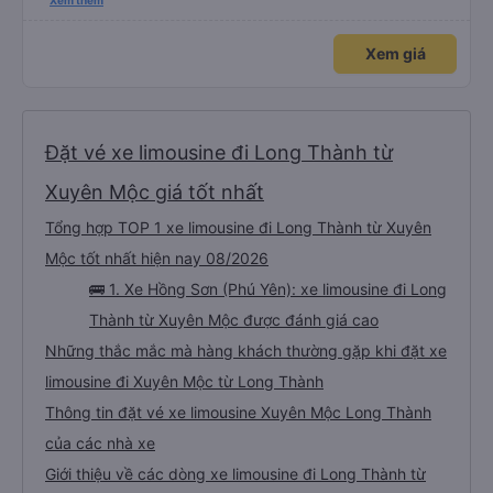
trung chuyển về nội thành thành phố tuy hoà rất tiện. Giá vé hợp lý. Nói
Xem thêm
chung là mình rất ưng ý, cảm ơn nhà xe.
Xem giá
Đặt vé xe limousine đi Long Thành từ
Xuyên Mộc giá tốt nhất
Tổng hợp TOP 1 xe limousine đi Long Thành từ Xuyên
Mộc tốt nhất hiện nay 08/2026
🚌 1. Xe Hồng Sơn (Phú Yên): xe limousine đi Long
Thành từ Xuyên Mộc được đánh giá cao
Những thắc mắc mà hàng khách thường gặp khi đặt xe
limousine đi Xuyên Mộc từ Long Thành
Thông tin đặt vé xe limousine Xuyên Mộc Long Thành
của các nhà xe
Giới thiệu về các dòng xe limousine đi Long Thành từ