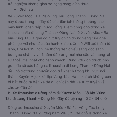
trải nghiệm không gian xe hạng sang đích thực.
Dịch vụ
Xe Xuyên Mộc - Bà Rịa-Vũng Tàu Long Thành - Đồng Nai
này được trang bị đầy đủ các tiện ích thông thường như
máy lạnh, chăn đắp, nước uống. Điểm cộng cho dòng xe
limousine Vip đi Long Thành - Đồng Nai từ Xuyên Mộc - Bà
Rịa-Vũng Tàu là ghế có nút tùy chỉnh độ nghiêng của ghế
phù hợp với nhu cầu của hành khách. Xe có Wifi ,có thêm tủ
lạnh, ti vi led 19 inch, hệ thống đèn chiếu sáng đọc sách,
bục gác chân, v.v.. Nhằm đáp ứng mọi nhu cầu và mang lại
sự thoải mái nhất cho hành khách. Cũng với kích thước nhỏ
gọn, đa số các hãng xe limousine đi Long Thành - Đồng Nai
đều hỗ trợ trung chuyển đón trả khách trong khu vực nội
thành Xuyên Mộc - Bà Rịa-Vũng Tàu. Hành khách không còn
bị bắt buộc ra bến xe để đi, chỉ cần đặt vé trực tuyến và
chờ xe đến đón.
b. Xe limousine giường nằm từ Xuyên Mộc - Bà Rịa-Vũng
Tàu đi Long Thành - Đồng Nai đầy đủ tiện nghi 32 - 34 chỗ
Dòng xe limousine đi Xuyên Mộc - Bà Rịa-Vũng Tàu Long
Thành - Đồng Nai giường nằm VIP 32 – 34 chỗ là dòng xe