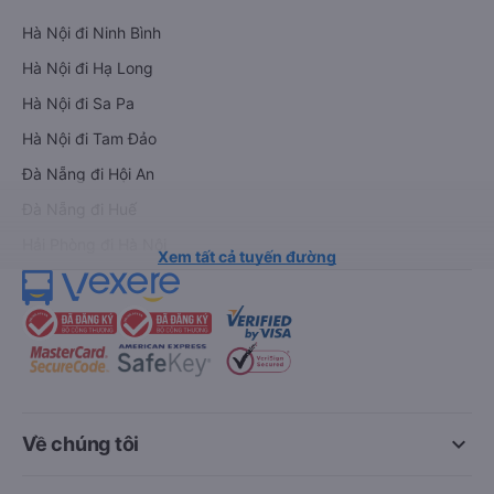
Hà Nội đi Ninh Bình
Hà Nội đi Hạ Long
Hà Nội đi Sa Pa
Hà Nội đi Tam Đảo
Đà Nẵng đi Hội An
Đà Nẵng đi Huế
Hải Phòng đi Hà Nội
Xem tất cả tuyến đường
keyboard_arrow_down
Về chúng tôi