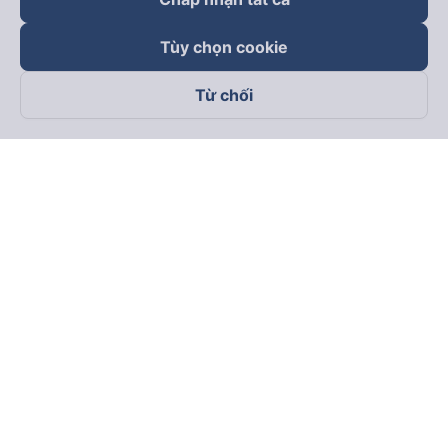
Tùy chọn cookie
Từ chối
Theo dõi chúng tôi trên
Facebook
Tiktok
Youtube
Công ty TNHH Thương Mại Dịch Vụ Vexere
Địa chỉ đăng ký kinh doanh: 8C Chữ Đồng Tử, Phường Tân
Sơn Nhất, TP. Hồ Chí Minh, Việt Nam
Địa chỉ
:
Lầu 2, toà nhà H3 Circo Hoàng Diệu, 384 Hoàng Diệu,
Phường Khánh Hội, TP Hồ Chí Minh, Việt Nam
Tầng 3, toà nhà 101 Láng Hạ, 101 Láng Hạ, Phường Láng, TP.
Hà Nội, Việt Nam
Giấy chứng nhận ĐKKD số 0315133726 do Sở KH và ĐT TP.
Hồ Chí Minh cấp lần đầu ngày 27/6/2018
Bản quyền © 2025 thuộc về Vexere.com