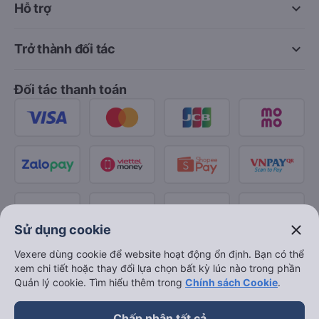
keyboard_arrow_down
Hỗ trợ
keyboard_arrow_down
Trở thành đối tác
Đối tác thanh toán
close
Sử dụng cookie
Vexere dùng cookie để website hoạt động ổn định. Bạn có thể
xem chi tiết hoặc thay đổi lựa chọn bất kỳ lúc nào trong phần
Quản lý cookie. Tìm hiểu thêm trong
Chính sách Cookie
.
Chấp nhận tất cả