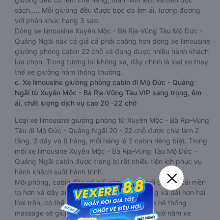
sách,…. Mỗi giường đều được bọc da êm ái, tương đương
với phân khúc hạng 3 sao.
Dòng xe limousine Xuyên Mộc - Bà Rịa-Vũng Tàu Mộ Đức -
Quảng Ngãi này có giá cả phải chăng hơn dòng xe limousine
giường phòng cabin 22 chỗ và đang được nhiều hành khách
lựa chọn. Trong tương lai không xa, đây chính là loại xe thay
thế xe giường nằm thông thường.
c. Xe limousine giường phòng cabin đi Mộ Đức - Quảng
Ngãi từ Xuyên Mộc - Bà Rịa-Vũng Tàu VIP sang trọng, êm
ái, chất lượng dịch vụ cao 20 -22 chỗ
Loại xe limousine giường phòng từ Xuyên Mộc - Bà Rịa-Vũng
Tàu đi Mộ Đức - Quảng Ngãi 20 - 22 chỗ được chia làm 2
tầng, 2 dãy và 6 hàng, mỗi hàng là 2 cabin riêng biệt. Trong
mỗi xe limousine Xuyên Mộc - Bà Rịa-Vũng Tàu Mộ Đức -
Quảng Ngãi cabin được trang bị rất nhiều tiện ích phục vụ
hành khách suốt hành trình.
Mỗi phòng, cabin đều có gối nằm rời, có gối ôm, có cái mền
to hơn và dây an toàn seat belt. Giường rộng và dài hơn hai
loại trên, có thể lăn lộn thoải mái. Đặc biệt là hệ thống
massage sẽ giúp bạn thư giãn trong những giờ nằm xe