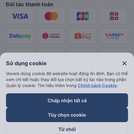
Đối tác thanh toán
close
Sử dụng cookie
Vexere dùng cookie để website hoạt động ổn định. Bạn có thể
xem chi tiết hoặc thay đổi lựa chọn bất kỳ lúc nào trong phần
Quản lý cookie. Tìm hiểu thêm trong
Chính sách Cookie
.
Chấp nhận tất cả
Tùy chọn cookie
Từ chối