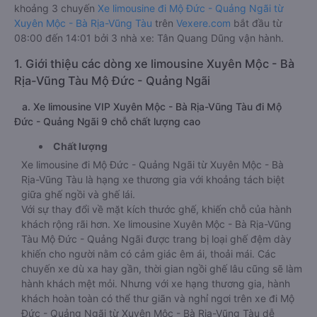
khoảng 3 chuyến
Xe limousine đi Mộ Đức - Quảng Ngãi từ
Xuyên Mộc - Bà Rịa-Vũng Tàu
trên
Vexere.com
bắt đầu từ
08:00 đến 14:01 bởi 3 nhà xe: Tân Quang Dũng vận hành.
1. Giới thiệu các dòng xe limousine Xuyên Mộc - Bà
Rịa-Vũng Tàu Mộ Đức - Quảng Ngãi
a. Xe limousine VIP Xuyên Mộc - Bà Rịa-Vũng Tàu đi Mộ
Đức - Quảng Ngãi 9 chỗ chất lượng cao
Chất lượng
Xe limousine đi Mộ Đức - Quảng Ngãi từ Xuyên Mộc - Bà
Rịa-Vũng Tàu là hạng xe thương gia với khoảng tách biệt
giữa ghế ngồi và ghế lái.
Với sự thay đổi về mặt kích thước ghế, khiến chỗ của hành
khách rộng rãi hơn. Xe limousine Xuyên Mộc - Bà Rịa-Vũng
Tàu Mộ Đức - Quảng Ngãi được trang bị loại ghế đệm dày
khiến cho người nằm có cảm giác êm ái, thoải mái. Các
chuyến xe dù xa hay gần, thời gian ngồi ghế lâu cũng sẽ làm
hành khách mệt mỏi. Nhưng với xe hạng thương gia, hành
khách hoàn toàn có thể thư giãn và nghỉ ngơi trên xe đi Mộ
Đức - Quảng Ngãi từ Xuyên Mộc - Bà Rịa-Vũng Tàu dễ