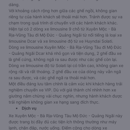
dàng.
Với khoảng cách rộng hơn giữa các ghế ngồi, không gian
riêng tư của hành khách sẽ thoải mái hơn. Tránh được sự va
chạm trong quá trình di chuyển với các hành khách khác.
Hiện tại có 2 dòng xe limousine 9 chỗ từ Xuyên Mộc - Bà
Rịa-Vũng Tàu đi Mộ Đức - Quảng Ngãi từ nổi tiếng là loại xe
limousine Dcar và xe limousine độ từ xe Huyndai Solati.
Dòng xe limousine Xuyên Mộc - Bà Rịa-Vũng Tàu đi Mộ Đức
- Quảng Ngãi Dcar khá nhỏ gọn và tiện dụng, 2 ghế đầu xe
là ghế cứng, không ngã ra sau được như các ghế còn lại.
Dòng xe limousine độ từ Solati lại có trần cao, không gian xe
rộng rãi và rất thoáng. 2 ghế đầu xe của dòng này vẫn ngã
ra sau được, và các ghế ngã ra thoải mái hơn.
Một điều đáng lưu tâm chính là cảm xúc khi khách hàng trải
nghiệm chuyến xe VIP. Dù với giá thành chỉ nhỉnh hơn xe
giường nằm chừng vài chục nghìn, nhưng hành khách được
trải nghiệm không gian xe hạng sang đích thực.
Dịch vụ
Xe Xuyên Mộc - Bà Rịa-Vũng Tàu Mộ Đức - Quảng Ngãi này
được trang bị đầy đủ các tiện ích thông thường như máy
lạnh, chăn đắp, nước uống. Điểm cộng cho dòng xe