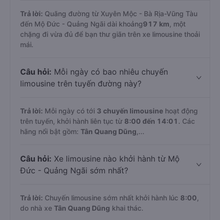
Trả lời:
Quãng đường từ Xuyên Mộc - Bà Rịa-Vũng Tàu
đến Mộ Đức - Quảng Ngãi dài khoảng
917 km
, một
chặng đi vừa đủ để bạn thư giãn trên xe limousine thoải
mái.
Câu hỏi:
Mỗi ngày có bao nhiêu chuyến
limousine trên tuyến đường này?
Trả lời:
Mỗi ngày có tới
3 chuyến limousine
hoạt động
trên tuyến, khởi hành liên tục từ
8:00 đến 14:01
. Các
hãng nổi bật gồm:
Tân Quang Dũng
,...
Câu hỏi:
Xe limousine nào khởi hành từ Mộ
Đức - Quảng Ngãi sớm nhất?
Trả lời:
Chuyến limousine sớm nhất khởi hành lúc
8:00
,
do nhà xe
Tân Quang Dũng
khai thác.