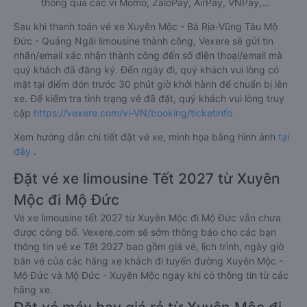
thông qua các ví Momo, ZaloPay, AirPay, VNPay,…
Sau khi thanh toán vé xe Xuyên Mộc - Bà Rịa-Vũng Tàu Mộ
Đức - Quảng Ngãi limousine thành công, Vexere sẽ gửi tin
nhắn/email xác nhận thành công đến số điện thoại/email mà
quý khách đã đăng ký. Đến ngày đi, quý khách vui lòng có
mặt tại điểm đón trước 30 phút giờ khởi hành để chuẩn bị lên
xe. Để kiểm tra tình trạng vé đã đặt, quý khách vui lòng truy
cập
https://vexere.com/vi-VN/booking/ticketinfo
Xem hướng dẫn chi tiết đặt vé xe, minh họa bằng hình ảnh
tại
đây
.
Đặt vé xe limousine Tết 2027 từ Xuyên
Mộc đi Mộ Đức
Vé xe limousine tết 2027 từ Xuyên Mộc đi Mộ Đức vẫn chưa
được công bố. Vexere.com sẽ sớm thông báo cho các bạn
thông tin vé xe Tết 2027 bao gồm giá vé, lịch trình, ngày giờ
bán vé của các hãng xe khách đi tuyến đường Xuyên Mộc -
Mộ Đức và Mộ Đức - Xuyên Mộc ngay khi có thông tin từ các
hãng xe.