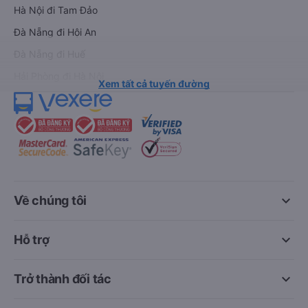
Hà Nội đi Tam Đảo
Đà Nẵng đi Hội An
Đà Nẵng đi Huế
Hải Phòng đi Hà Nội
Xem tất cả tuyến đường
keyboard_arrow_down
Về chúng tôi
keyboard_arrow_down
Hỗ trợ
keyboard_arrow_down
Trở thành đối tác