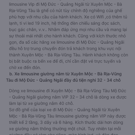
limousine Vip đi Mộ Đức - Quảng Ngãi từ Xuyên Mộc - Bà
Rịa-Vũng Tàu là ghế có nút tùy chỉnh độ nghiêng của ghế
phù hợp với nhu cầu của hành khách. Xe có Wifi ,có thêm tủ
lạnh, ti vi led 19 inch, hệ thống đèn chiếu sáng đọc sách,
bục gác chân, v.v.. Nhằm đáp ứng mọi nhu cầu và mang lại
sự thoải mái nhất cho hành khách. Cũng với kích thước nhỏ
gọn, đa số các hãng xe limousine đi Mộ Đức - Quảng Ngãi
đều hỗ trợ trung chuyển đón trả khách trong khu vực nội
thành Xuyên Mộc - Bà Rịa-Vũng Tàu. Hành khách không còn
bị bắt buộc ra bến xe để đi, chỉ cần đặt vé trực tuyến và
chờ xe đến đón.
b. Xe limousine giường nằm từ Xuyên Mộc - Bà Rịa-Vũng
Tàu đi Mộ Đức - Quảng Ngãi đầy đủ tiện nghi 32 - 34 chỗ
Dòng xe limousine đi Xuyên Mộc - Bà Rịa-Vũng Tàu Mộ Đức
- Quảng Ngãi giường nằm VIP 32 – 34 chỗ là dòng xe được
làm lại từ xe giường nằm 40 chỗ.
Sơ đồ ghế của loại xe đi Mộ Đức - Quảng Ngãi từ Xuyên
Mộc - Bà Rịa-Vũng Tàu limousine giường nằm VIP này được
thiết kế 2 tầng, 3 dãy và 6 hàng. Kích thước dài hơn dòng
xe giường nằm thông thường một chút. Tuy nhiên tại mỗi
giường đều có rèm che riêng, màn hình led, và đèn đọc