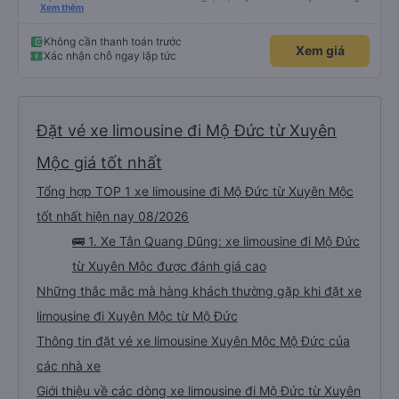
xấu thì mình ngược lại nha. Bạn ấy nhắc nhở rất đúng. 2 bác nói rất to. To
Xem thêm
đến lỗi mình ngủ còn mơ được câu chuyện các bác nói với nhau xuất hiện
trong giấc mơ của mình luôn. Nên nếu bạn ấy bị phản ánh thì đừng trừ lương
bạn ấy nha. Nếu bạn ấy bị trừ thì bảo bạn ấy liên hệ sđt của mình, mình hỗ
Không cần thanh toán trước
Xem giá
trợ ạ. Số mình đuôi 666, chuyến ĐH-NT ngày 16/1. À các bạn nữ lễ tân xinh
Xác nhận chỗ ngay lập tức
iu còn đổi cho mình phòng đơn sang đôi xong còn note là (một mình) yêu
luôn. Nhưng phòng đôi mà nằm một thì mỗi lần xe rẽ 1 cái là ✈️ Ít đi xe khách
nhưng đủ để đánh giá 10/10.
Đặt vé xe limousine đi Mộ Đức từ Xuyên
Mộc giá tốt nhất
Tổng hợp TOP 1 xe limousine đi Mộ Đức từ Xuyên Mộc
tốt nhất hiện nay 08/2026
🚌 1. Xe Tân Quang Dũng: xe limousine đi Mộ Đức
từ Xuyên Mộc được đánh giá cao
Những thắc mắc mà hàng khách thường gặp khi đặt xe
limousine đi Xuyên Mộc từ Mộ Đức
Thông tin đặt vé xe limousine Xuyên Mộc Mộ Đức của
các nhà xe
Giới thiệu về các dòng xe limousine đi Mộ Đức từ Xuyên