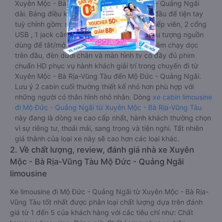
Xuyên Mộc - Bà Rịa-Vũng Tàu đến Mộ Đức - Quảng Ngãi
dài. Bảng điều khiển chính nằm ngay cạnh đầu để tiện tay
tuỳ chỉnh gồm: một cái nút to đùng để gọi tiếp viên, 2 cổng
USB , 1 jack cắm 3.5mm và 3 cái nút có biểu tượng nguồn
dùng để tắt/mở dàn đèn chính của buồng nằm chạy dọc
trên đầu, đèn dưới chân và màn hình tv có đầy đủ phim
chuẩn HD phục vụ hành khách giải trí trong chuyến đi từ
Xuyên Mộc - Bà Rịa-Vũng Tàu đến Mộ Đức - Quảng Ngãi.
Lưu ý 2 cabin cuối thường thiết kế nhỏ hơn phù hợp với
những người có thân hình nhỏ nhắn. Dòng
xe cabin limousine
đi Mộ Đức - Quảng Ngãi từ Xuyên Mộc - Bà Rịa-Vũng Tàu
này đang là dòng xe cao cấp nhất, hành khách thường chọn
vì sự riêng tư, thoải mái, sang trọng và tiện nghi. Tất nhiên
giá thành của loại xe này sẽ cao hơn các loại khác.
2. Về chất lượng, review, đánh giá nhà xe Xuyên
Mộc - Bà Rịa-Vũng Tàu Mộ Đức - Quảng Ngãi
limousine
Xe limousine đi Mộ Đức - Quảng Ngãi từ Xuyên Mộc - Bà Rịa-
Vũng Tàu tốt nhất được phân loại chất lượng dựa trên đánh
giá từ 1 đến 5 của khách hàng với các tiêu chí như: Chất