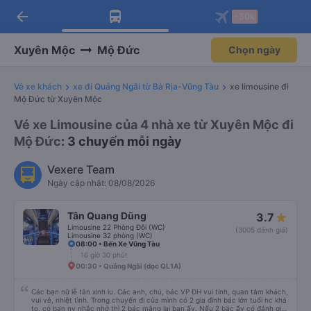
arrow_back
Tải app Vexere ngay!
Tải app Vexere
-30k
Mở app
Mở app
Nhận ưu đãi thành viên độc
-30k/ghế khi đặt vé máy bay qua
quyền
app
Xuyên Mộc
Mộ Đức
Chọn ngày
Vé xe khách
xe đi Quảng Ngãi từ Bà Rịa-Vũng Tàu
xe limousine đi
Mộ Đức từ Xuyên Mộc
Vé xe Limousine của 4 nhà xe từ Xuyên Mộc đi
Mộ Đức
: 3 chuyến mỗi ngày
Vexere Team
Ngày cập nhật: 08/08/2026
Tân Quang Dũng
3.7
Limousine 22 Phòng Đôi (WC)
(3005 đánh giá)
Limousine 32 phòng (WC)
08:00 • Bến Xe Vũng Tàu
16 giờ 30 phút
00:30 • Quảng Ngãi (dọc QL1A)
Các bạn nữ lễ tân xinh iu. Các anh, chú, bác VP ĐH vui tính, quan tâm khách,
vui vẻ, nhiệt tình. Trong chuyến đi của mình có 2 gia đình bác lớn tuổi nc khá
to, có bạn nv nhắc nhở thì 2 bác mắng lại bạn ấy. Nếu 2 bác ấy có đánh giá