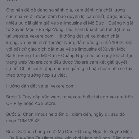
Cho nên để dễ dàng so sánh giá, xem đánh giá chất lượng
các nhà xe đi, được đảm bảo quyền lợi cao nhất, được hưởng
nhiều ưu đãi giảm giá vé xe limousine đi Mộ Đức - Quảng Ngãi
từ Xuyên Mộc - Bà Rịa-Vũng Tàu, hành khách có thể đặt mua
tại website Vexere.com- Hệ thống đặt vé xe khách chất
lượng, và uy tín nhất tại Việt Nam, đảm bảo giữ chỗ 100%. Đối
với bất cứ giao dịch đặt mua vé xe limousine đi Xuyên Mộc -
Bà Rịa-Vũng Tàu Mộ Đức - Quảng Ngãi nào của quý khách tại
trang web Vexere.com đều được Vexere cam kết giải quyết
sự cố. Chính sách tặng coupon giảm giá hoặc hoàn tiền sẽ tùy
theo từng trường hợp sự việc.
Hướng dẫn đặt vé tại Vexere.com:
Bước 1: Truy cập vào website Vexere hoặc tải app Vexere trên
CH Play hoặc App Store.
Bước 2: Chọn limousine điểm đi, điểm đến, ngày đi, sau đó
chọn “TÌM VÉ XE”.
Bước 3: Chọn hãng xe đi Mộ Đức - Quảng Ngãi từ Xuyên Mộc
- Bà Rịa-Vũng Tàu limousine, giờ khởi hành phù hợp. Bấm chọn